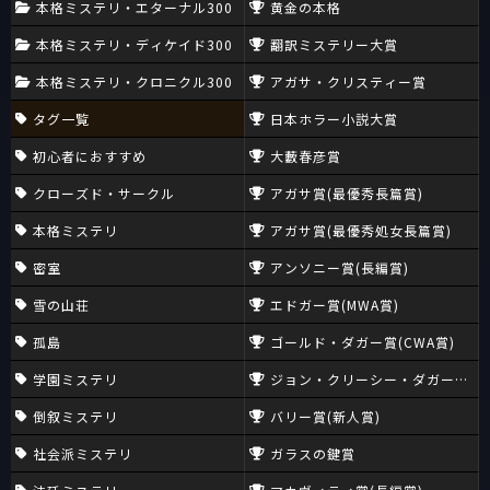
本格ミステリ・エターナル300
黄金の本格
本格ミステリ・ディケイド300
翻訳ミステリー大賞
本格ミステリ・クロニクル300
アガサ・クリスティー賞
タグ一覧
日本ホラー小説大賞
初心者におすすめ
大藪春彦賞
クローズド・サークル
アガサ賞(最優秀長篇賞)
本格ミステリ
アガサ賞(最優秀処女長篇賞)
密室
アンソニー賞(長編賞)
雪の山荘
エドガー賞(MWA賞)
孤島
ゴールド・ダガー賞(CWA賞)
学園ミステリ
ジョン・クリーシー・ダガー賞(CW
倒叙ミステリ
バリー賞(新人賞)
社会派ミステリ
ガラスの鍵賞