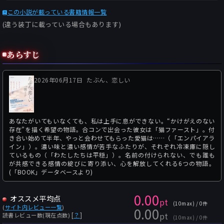
この小説が載っている書籍情報一覧
(違う装丁に載っている場合もあります)
あらすじ
2026年06月17日
たぶん、恋しい
あなたがいてもいなくても、私は上手に息ができない。“かけがえのない
存在”を描く希望の物語。合コンで出会った彼女は「猫ファースト」。付
き合い始めて半年、やっと会わせてもらった愛猫は……（「エンパイアラ
イン」）。濃い味と濃い感情が苦手なふたりが、それぞれ冷凍庫に隠し
ているもの（「わたしたちは平穏」）。名前の付けられない、でも誰も
が共感できる感情の綻びに寄り添い、心を解放してくれる6つの物語。
(「BOOK」データベースより)
0.00
オススメ平均点
pt
(10max) / 0件
(
サイト内レビュー一覧
)
0.00
pt
[
？
]
読書レビュー数(現在点数)
(10max) / 0件