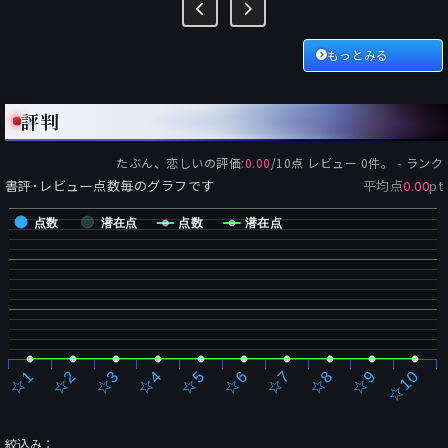
もっとみる
評判
-
たぶん、恋しい
の評価:
0.00
/
10
点 レビュー
0
件。
ランク
書評･レビュー点数毎のグラフです
平均点
0.00
pt
点数
潜在点
点数
潜在点
☆2
☆7
☆3
☆8
☆4
☆9
☆5
☆10
☆1
☆6
絞込み：