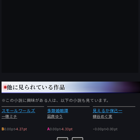
他に見られている作品
※この小説に興味がある人は、以下の小説も見ています。
スモールワールズ
多類婚姻譚
見えるか保己一
一穂ミチ
凪良ゆう
蝉谷めぐ実
-
B
A
0.00pt
-
4.27pt
0.00pt
-
4.33pt
0.00pt
-
0.00pt