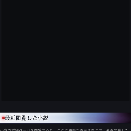
老婦の過去に迫るなかで、人類史に残る
愚かしい出来事が眼前に現れる鮮烈さ。
視界不良のなかでまみえる奇跡。
言葉を交わさなくても通じ合えることの
暴力的なまでの美しさに魅了されました。
これが私の最も好きな作品です。
以上のように、この短編集は
どの作品も脳髄に効きまくる麻薬入り。
合法です。
（対象年齢は13歳以上かな？）
最近閲覧した小説
小説の詳細ページを閲覧すると、ここに履歴が表示されます。最近閲覧した