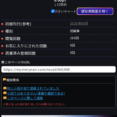
0.00
pt
↓幻想的
投票画面を開く
大きいチャート
初版刊行(参考)
2026年06月
種別
短編集
閲覧回数
286回
お気に入りにされた回数
0
回
読書済み登録回数
0
回
■
このページのURL
報告関係
同じ小説が他で登録されていました
小説ではありません(漫画や雑誌である)
このページに関して連絡
※気になった点がありましたらお知らせください。