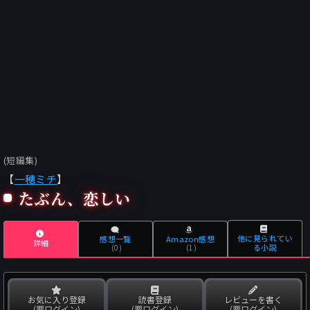
(短編集)
【
一穂ミチ
】
たぶん、恋しい
他に見られてい
感想一覧
Amazon感想
詳細
る小説
(0)
(1)
お気に入り登録
読書登録
レビューを書く
(要ログイン)
(要ログイン)
(要ログイン)