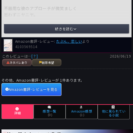
不器用な彼のアプローチが微笑ましく
思わずニヤニヤ。
あぶなげな均衡の二人の暮らしぶりに
続きを読む
グイグイ引き込まれ、その後のまさかで
キャー！
Amazon書評･レビュー:
たぶん、恋しい
より
4103569514
『私たちは平穏』は
このレビューは…
[？]
2026/06/19
価値観が共通する相手との穏やかで
ネタバレあり
削除希望
つつましい日々にあらわれる不穏な影。
淡い恋からの驚愕の展開が凄い！
その他、Amazon書評･レビューが
1
件あります。
もっともブルっときたのがこの短編でした。
Amazon書評･レビューを見る
『月を経る』は更年期女性の恋。
物語なのを忘れて、主人公の背中を
感想一覧
Amazon感想
他に見られてい
詳細
ドドンと押したくなりましたよ。
(0)
(1)
る小説
「その男、逃すな！さっさと結婚しろ！」
マジでそう叫びたくなって自分でもビックリ。