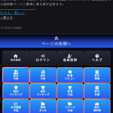
小説詳細ページへ簡単に戻る事が出来ます。
たぶん、恋しい
一穂ミチ
-
0.00pt
-
5.00pt
ページの先頭へ
HOME
ログイン
会員登録
ヘルプ
国内
海外
新着
新刊
作家
作家
レビュー
情報
国内
海外
受賞
新刊
ランキング
ランキング
作品
文庫
本日話題
情報
シリーズ
新刊
作品
まとめ
作品
高評価