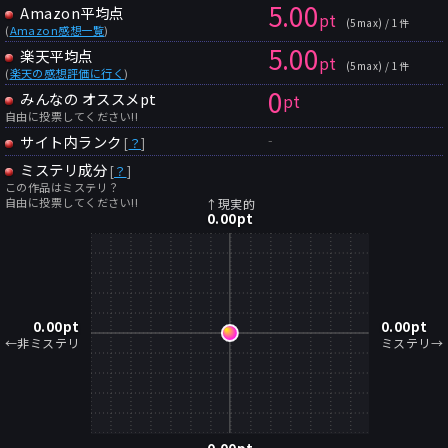
5.00
Amazon平均点
pt
(5max) / 1件
(
Amazon感想一覧
)
5.00
楽天平均点
pt
(5max) / 1件
(
楽天の感想評価に行く
)
0
みんなの オススメpt
pt
自由に投票してください!!
-
サイト内ランク
[
？
]
ミステリ成分
[
？
]
この作品はミステリ？
自由に投票してください!!
↑現実的
0.00
pt
0.00
pt
0.00
pt
←非ミステリ
ミステリ→