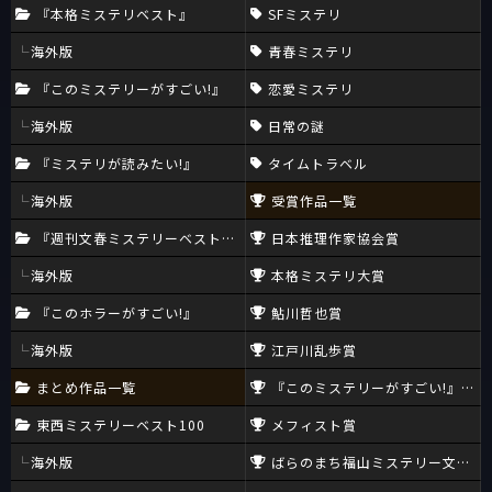
『本格ミステリベスト』
SFミステリ
海外版
青春ミステリ
『このミステリーがすごい!』
恋愛ミステリ
海外版
日常の謎
『ミステリが読みたい!』
タイムトラベル
海外版
受賞作品一覧
『週刊文春ミステリーベスト10』
日本推理作家協会賞
海外版
本格ミステリ大賞
『このホラーがすごい!』
鮎川哲也賞
海外版
江戸川乱歩賞
まとめ作品一覧
『このミステリーがすごい!』大賞
東西ミステリーベスト100
メフィスト賞
海外版
ばらのまち福山ミステリー文学新