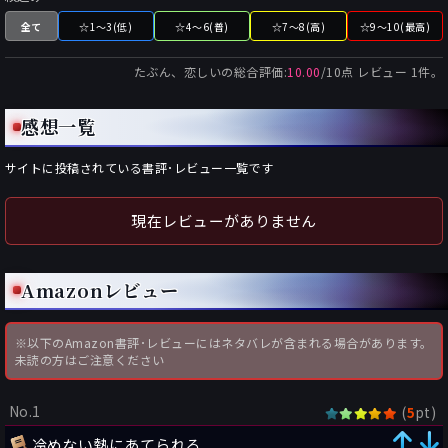
全て
☆1～3(低)
☆4～6(普)
☆7～8(高)
☆9～10(最高)
たぶん、恋しい
の総合評価:
10.00
/
10
点 レビュー
1
件。
感想一覧
サイトに投稿されている書評･レビュー一覧です
現在レビューがありません
Amazonレビュー
※以下のAmazon書評･レビューにはネタバレが含まれる場合があります。
未読の方はご注意ください
No.1
(
pt)
5
冷めない熱にあてられる