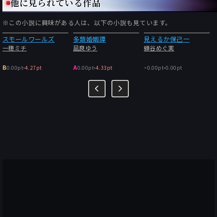
他に見られている作品
『あなた』は単身赴任夫の帰還に
※この小説に興味がある人は、以下の小説も見ています。
とまどいまくる女性の心理がつまびらか。
スモールワールズ
多類婚姻譚
見えるか保己一
一穂ミチ
凪良ゆう
蝉谷めぐ実
このもどかしさ、天下一品。
-
B
A
0.00pt
-
4.27pt
0.00pt
-
4.33pt
0.00pt
-
0.00pt
母の問いかけをテキトーに流す
娘の気持ちに200％共感しましたよ。
『すげえ泣くじゃん』は母を訪ねる13歳。
めんどくさがりつつ、少年に付き合う
主人公と前のめりな彼女の優しさが沁みました。
この短編は意外性の鬼でもありますね。
たった一言で危うくなる関係性は
怖すぎて、他山の石にとメモライズ。
『たぶんそんな感じ』は
老人施設を追い出される親族との再会。