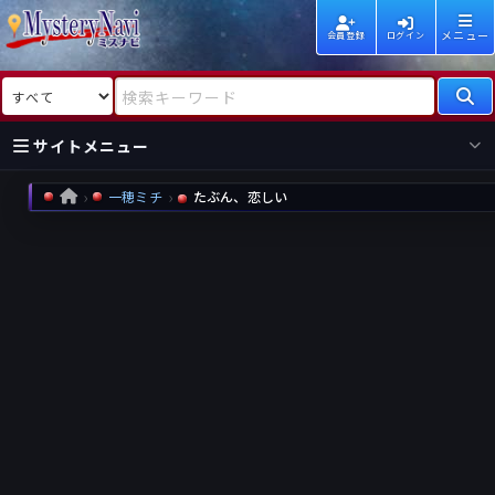
メニュー
会員登録
ログイン
検索対象
検索キーワード
サイトメニュー
一穂ミチ
たぶん、恋しい
HOME
国内
海外
新着
新刊
作家
作家
レビュー
情報
国内
海外
受賞
新刊
ランキング
ランキング
作品
文庫
本日話題
情報
シリーズ
新刊
作品
まとめ
作品
高評価
近況話題
タグ
ランダム表示
要望
作品
一覧