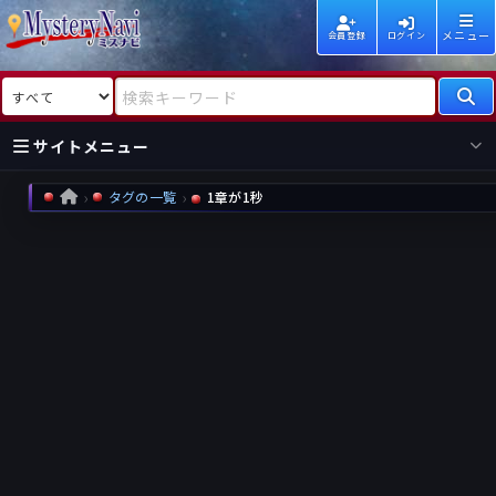
メニュー
会員登録
ログイン
検索対象
検索キーワード
サイトメニュー
タグの一覧
1章が1秒
HOME
国内
海外
新着
新刊
作家
作家
レビュー
情報
国内
海外
受賞
新刊
ランキング
ランキング
作品
文庫
本日話題
情報
シリーズ
新刊
作品
まとめ
作品
高評価
近況話題
タグ
ランダム表示
要望
作品
一覧