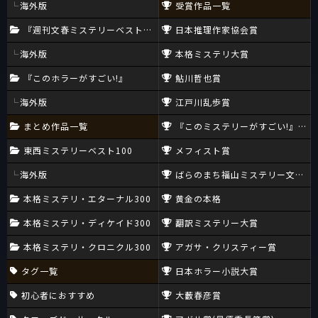
海外版
受賞作品一覧
『週刊文春ミステリーベスト10』
日本推理作家協会賞
海外版
本格ミステリ大賞
『このホラーがすごい!』
鮎川哲也賞
海外版
江戸川乱歩賞
まとめ作品一覧
『このミステリーがすごい!』大賞
東西ミステリーベスト100
メフィスト賞
海外版
ばらのまち福山ミステリー文学新
本格ミステリ・エターナル300
黄金の本格
本格ミステリ・ディケイド300
翻訳ミステリー大賞
本格ミステリ・クロニクル300
アガサ・クリスティー賞
タグ一覧
日本ホラー小説大賞
初心者におすすめ
大藪春彦賞