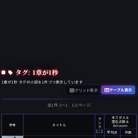
タグ: 1章が1秒
1章が1秒
タグの小説を
1
件づつ表示しています
テーブル表示
グリッド表示
全1件 1〜1 1/1ページ
オスダメ＆
ラ
潜在点数＆
ン
参考
タイトル
Amazon
ク
[
？
]
平均点
件数