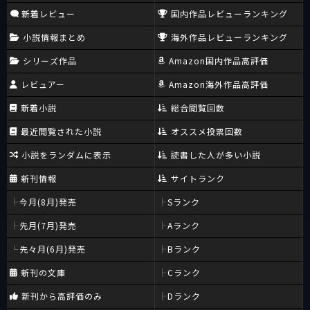
新着レビュー
国内作品レビューランキング
小説情報まとめ
海外作品レビューランキング
シリーズ作品
Amazon国内作品高評価
レビュアー
Amazon海外作品高評価
新着小説
総合閲覧回数
最近閲覧された小説
オススメ投票回数
小説をランダムに表示
読書した人が多い小説
新刊情報
サイトランク
今月(8月)発売
Sランク
先月(7月)発売
Aランク
先々月(6月)発売
Bランク
新刊の文庫
Cランク
新刊から高評価のみ
Dランク