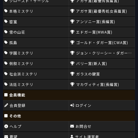
クローズド・サークル
アガサ賞(最優秀長篇賞)
本格ミステリ
アガサ賞(最優秀処女長篇賞)
密室
アンソニー賞(長編賞)
雪の山荘
エドガー賞(MWA賞)
孤島
ゴールド・ダガー賞(CWA賞)
学園ミステリ
ジョン・クリーシー・ダガー賞(CW
倒叙ミステリ
バリー賞(新人賞)
社会派ミステリ
ガラスの鍵賞
法廷ミステリ
マカヴィティ賞(長編賞)
会員機能
会員登録
ログイン
その他
ヘルプ
お問合せ
要望
サイト運営者