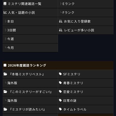
ミステリ関連雑誌一覧
Eランク
人気・話題の小説
Fランク
本日
お気に入り登録数
3日間
レビューが多い小説
今週
今月
2026年度雑誌ランキング
『本格ミステリベスト』
SFミステリ
海外版
青春ミステリ
『このミステリーがすごい!』
恋愛ミステリ
海外版
日常の謎
『ミステリが読みたい!』
タイムトラベル