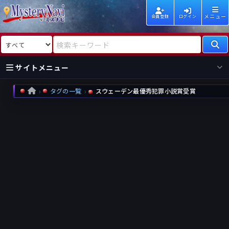
メニュー
会員登録
ログイン
検索対象
検索キーワード
サイトメニュー
タグの一覧
スウェーデン最優秀犯罪小説賞受賞
HOME
国内
海外
新着
新刊
作家
作家
レビュー
情報
国内
海外
受賞
新刊
ランキング
ランキング
作品
文庫
本日話題
情報
シリーズ
新刊
作品
まとめ
作品
高評価
近況話題
タグ
ランダム表示
要望
作品
一覧