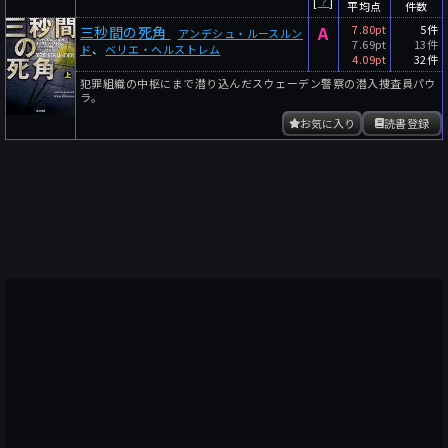
[
？
]
平均点
件数
A
7.80pt
5件
三秒間の死角
アンデシュ・ルースルン
7.69pt
13件
ド
、
ベリエ・ヘルストレム
4.09pt
32件
犯罪組織の中枢にまで潜り込んだスウェーデン警察の潜入捜査員パウ
ラ。
お気に入り
読書登録