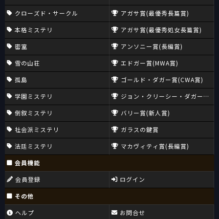
クローズド・サークル
アガサ賞(最優秀長篇賞)
本格ミステリ
アガサ賞(最優秀処女長篇賞)
密室
アンソニー賞(長編賞)
雪の山荘
エドガー賞(MWA賞)
孤島
ゴールド・ダガー賞(CWA賞)
学園ミステリ
ジョン・クリーシー・ダガー賞(CW
倒叙ミステリ
バリー賞(新人賞)
社会派ミステリ
ガラスの鍵賞
法廷ミステリ
マカヴィティ賞(長編賞)
会員機能
会員登録
ログイン
その他
ヘルプ
お問合せ