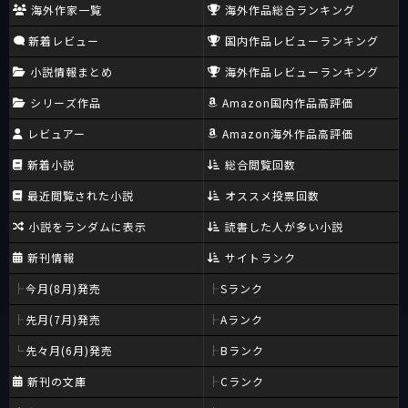
海外作家一覧
海外作品総合ランキング
新着レビュー
国内作品レビューランキング
小説情報まとめ
海外作品レビューランキング
シリーズ作品
Amazon国内作品高評価
レビュアー
Amazon海外作品高評価
新着小説
総合閲覧回数
最近閲覧された小説
オススメ投票回数
小説をランダムに表示
読書した人が多い小説
新刊情報
サイトランク
今月(8月)発売
Sランク
先月(7月)発売
Aランク
先々月(6月)発売
Bランク
新刊の文庫
Cランク