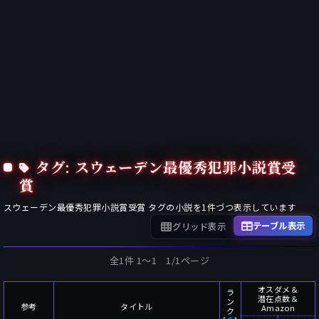
タグ: スウェーデン最優秀犯罪小説賞受
賞
スウェーデン最優秀犯罪小説賞受賞
タグの小説を
1
件づつ表示しています
テーブル表示
グリッド表示
全1件 1〜1 1/1ページ
オスダメ＆
ラ
潜在点数＆
ン
参考
タイトル
Amazon
ク