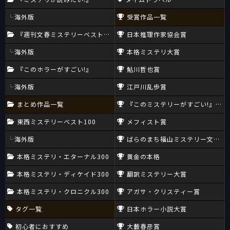
海外版
受賞作品一覧
『週刊文春ミステリーベスト10』
日本推理作家協会賞
海外版
本格ミステリ大賞
『このホラーがすごい!』
鮎川哲也賞
海外版
江戸川乱歩賞
まとめ作品一覧
『このミステリーがすごい!』大賞
東西ミステリーベスト100
メフィスト賞
海外版
ばらのまち福山ミステリー文学新
本格ミステリ・エターナル300
黄金の本格
本格ミステリ・ディケイド300
翻訳ミステリー大賞
本格ミステリ・クロニクル300
アガサ・クリスティー賞
タグ一覧
日本ホラー小説大賞
初心者におすすめ
大藪春彦賞