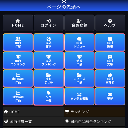
ページの先頭へ
HOME
ログイン
会員登録
ヘルプ
国内
海外
新着
新刊
作家
作家
レビュー
情報
国内
海外
受賞
新刊
ランキング
ランキング
作品
文庫
本日話題
情報
シリーズ
新刊
作品
まとめ
作品
高評価
近況話題
タグ
ランダム表示
要望
作品
一覧
HOME
ランキング
国内作家一覧
国内作品総合ランキング