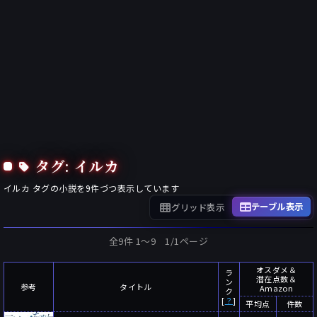
タグ: イルカ
イルカ
タグの小説を
9
件づつ表示しています
テーブル表示
グリッド表示
全9件 1〜9 1/1ページ
オスダメ＆
ラ
潜在点数＆
ン
参考
タイトル
Amazon
ク
[
？
]
平均点
件数