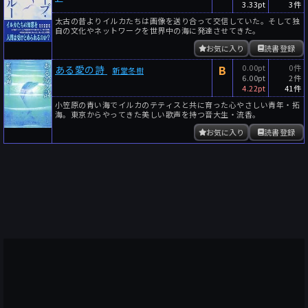
3.33pt
3件
太古の昔よりイルカたちは画像を送り合って交信していた。そして独
自の文化やネットワークを世界中の海に発達させてきた。
お気に入り
読書登録
B
0.00pt
0件
ある愛の詩
新堂冬樹
6.00pt
2件
4.22pt
41件
小笠原の青い海でイルカのテティスと共に育った心やさしい青年・拓
海。東京からやってきた美しい歌声を持つ音大生・流香。
お気に入り
読書登録