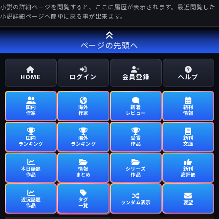
小説の詳細ページを閲覧すると、ここに履歴が表示されます。最近閲覧した
小説詳細ページへ簡単に戻る事が出来ます。
ページの先頭へ
HOME
ログイン
会員登録
ヘルプ
国内
海外
新着
新刊
作家
作家
レビュー
情報
国内
海外
受賞
新刊
ランキング
ランキング
作品
文庫
本日話題
情報
シリーズ
新刊
作品
まとめ
作品
高評価
近況話題
タグ
ランダム表示
要望
作品
一覧