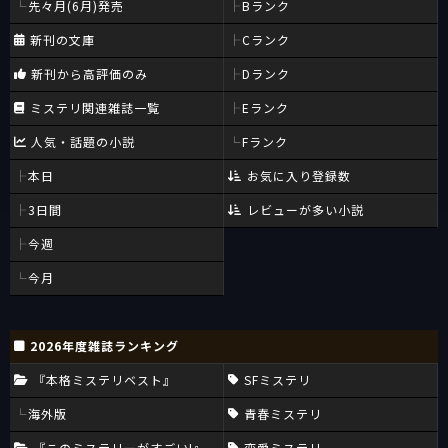
先々月(6月)発売
Bランク
新刊の文庫
Cランク
新刊から高評価のみ
Dランク
ミステリ関連雑誌一覧
Eランク
人気・話題の小説
Fランク
本日
お気に入り登録数
3日間
レビューが多い小説
今週
今月
2026年度雑誌ランキング
『本格ミステリベスト』
SFミステリ
海外版
青春ミステリ
『このミステリーがすごい!』
恋愛ミステリ