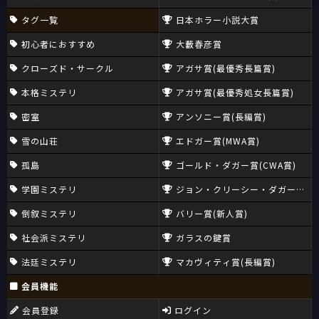
タグ一覧
日本ホラー小説大賞
初心者におすすめ
大藪春彦賞
クローズド・サークル
アガサ賞(最優秀長篇賞)
本格ミステリ
アガサ賞(最優秀処女長篇賞)
密室
アンソニー賞(長編賞)
雪の山荘
エドガー賞(MWA賞)
孤島
ゴールド・ダガー賞(CWA賞)
学園ミステリ
ジョン・クリーシー・ダガー賞(CW
倒叙ミステリ
バリー賞(新人賞)
社会派ミステリ
ガラスの鍵賞
法廷ミステリ
マカヴィティ賞(長編賞)
会員機能
会員登録
ログイン