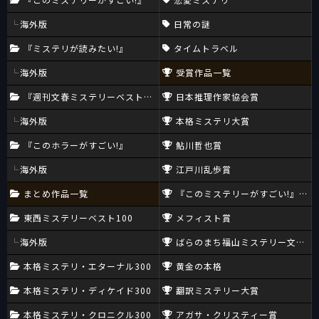
海外版
日常の謎
『ミステリが読みたい!』
タイムトラベル
海外版
受賞作品一覧
『週刊文春ミステリーベスト10』
日本推理作家協会賞
海外版
本格ミステリ大賞
『このホラーがすごい!』
鮎川哲也賞
海外版
江戸川乱歩賞
まとめ作品一覧
『このミステリーがすごい!』大賞
東西ミステリーベスト100
メフィスト賞
海外版
ばらのまち福山ミステリー文学新
本格ミステリ・エターナル300
黄金の本格
本格ミステリ・ディケイド300
翻訳ミステリー大賞
本格ミステリ・クロニクル300
アガサ・クリスティー賞