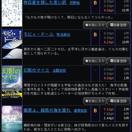
B
0.00pt
0件
昨日星を探した言い訳
河野裕
0.00pt
0件
4.06pt
33件
「なかなか夜が明けなくて、明日にならなくてつらかった。
お気に入り
読書登録
B
0.00pt
0件
モビィ・ドール
熊谷達也
0.00pt
0件
4.20pt
10件
東京から南へ二百二十キロ。太平洋に浮かぶ厳倉島は、イルカの棲む
島として知られている。
お気に入り
読書登録
-
0.00pt
0件
幻影のマイコ
太田忠司
0.00pt
0件
4.00pt
1件
環境テロリストが暗躍する宇宙への島女はなぜ消えた? 南洋の楽園
に事件を追う、モルディブ探偵物語書下ろし長編ミステリー！宇宙旅
行を可能にする軌道エレベーターの地球駅がモルディブ共和...
お気に入り
読書登録
B
7.33pt
3件
姫君よ、殺戮の海を渡れ
浦賀和宏
7.63pt
8件
3.44pt
9件
糖尿病の妹・理奈がいる敦士は、妹が群馬県の川で見たイルカを探す
ため、彼女と友人とともに群馬へ向かう。