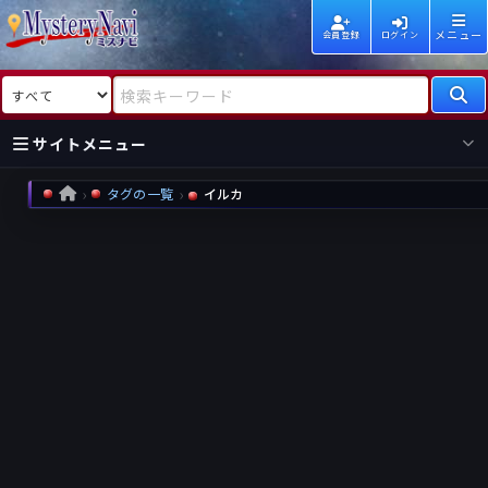
メニュー
会員登録
ログイン
検索対象
検索キーワード
サイトメニュー
タグの一覧
イルカ
HOME
国内
海外
新着
新刊
作家
作家
レビュー
情報
国内
海外
受賞
新刊
ランキング
ランキング
作品
文庫
本日話題
情報
シリーズ
新刊
作品
まとめ
作品
高評価
近況話題
タグ
ランダム表示
要望
作品
一覧