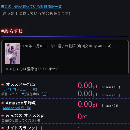
この小説が載っている書籍情報一覧
(違う装丁に載っている場合もあります)
あらすじ
1978年12月01日
青い帽子の物語 (角川文庫 緑 406-14)
※あらすじは登録されていません
0.00
オススメ平均点
pt
(10max) / 0件
(
サイト内レビュー一覧
)
0.00
pt
[
？
]
読書レビュー数(現在点数)
(10max) / 0件
0.00
Amazon平均点
pt
(5max) / 0件
(
Amazon感想一覧
)
0
みんなの オススメpt
pt
自由に投票してください!!
-
サイト内ランク
[
？
]