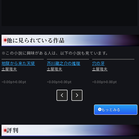
他に見られている作品
※この小説に興味がある人は、以下の小説も見ています。
地獄から来た天使
芥川龍之介の推理
穴の牙
土屋隆夫
土屋隆夫
土屋隆夫
-
-
-
0.00pt
-
0.00pt
0.00pt
-
0.00pt
0.00pt
-
0.00pt
もっとみる
評判