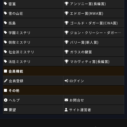
密室
アンソニー賞(長編賞)
雪の山荘
エドガー賞(MWA賞)
孤島
ゴールド・ダガー賞(CWA賞)
学園ミステリ
ジョン・クリーシー・ダガー賞(CW
倒叙ミステリ
バリー賞(新人賞)
社会派ミステリ
ガラスの鍵賞
法廷ミステリ
マカヴィティ賞(長編賞)
会員機能
会員登録
ログイン
その他
ヘルプ
お問合せ
要望
サイト運営者