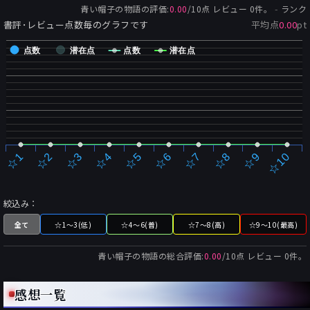
-
青い帽子の物語
の評価:
0.00
/
10
点 レビュー
0
件。
ランク
書評･レビュー点数毎のグラフです
平均点
0.00
pt
点数
潜在点
点数
潜在点
☆2
☆7
☆3
☆8
☆4
☆9
☆5
☆10
☆1
☆6
絞込み：
全て
☆1～3(低)
☆4～6(普)
☆7～8(高)
☆9～10(最高)
青い帽子の物語
の総合評価:
0.00
/
10
点 レビュー
0
件。
感想一覧