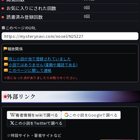
お気に入りにされた回数
0
回
読書済み登録回数
0
回
■
このページのURL
報告関係
同じ小説が他で登録されていました
小説ではありません(漫画や雑誌である)
このページに関して連絡
※気になった点がありましたらお知らせください。
外部リンク
著者情報をwikiで調べる
この小説をGoogleで調べる
この小説をTwitterで調べる
※特設サイト・著者サイトなど