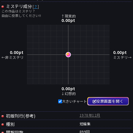
ミステリ成分
[
？
]
この作品はミステリ？
自由に投票してください!!
↑現実的
0.00
pt
0.00
pt
0.00
pt
←非ミステリ
ミステリ→
0.00
pt
↓幻想的
投票画面を開く
大きいチャート
初版刊行(参考)
1978年12月
種別
短編集
閲覧回数
899回