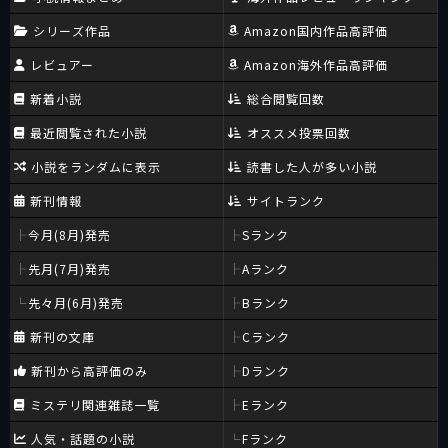
シリーズ作品
Amazon国内作品高評価
レビュアー
Amazon海外作品高評価
新着小説
総合閲覧回数
最近閲覧された小説
オススメ投票回数
小説をランダムに表示
読書した人が多い小説
新刊情報
サイトランク
今月(8月)発売
Sランク
先月(7月)発売
Aランク
先々月(6月)発売
Bランク
新刊の文庫
Cランク
新刊から高評価のみ
Dランク
ミステリ関連雑誌一覧
Eランク
人気・話題の小説
Fランク