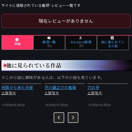
サイトに投稿されている書評･レビュー一覧です
現在レビューがありません
感想一覧
Amazon感想
他に見られてい
詳細
(0)
(0)
る小説
他に見られている作品
※この小説に興味がある人は、以下の小説も見ています。
地獄から来た天使
芥川龍之介の推理
穴の牙
土屋隆夫
土屋隆夫
土屋隆夫
-
-
-
0.00pt
-
0.00pt
0.00pt
-
0.00pt
0.00pt
-
0.00pt