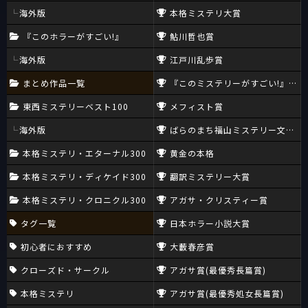
海外版
本格ミステリ大賞
『このホラーがすごい!』
鮎川哲也賞
海外版
江戸川乱歩賞
まとめ作品一覧
『このミステリーがすごい!』大賞
東西ミステリーベスト100
メフィスト賞
海外版
ばらのまち福山ミステリー文学新
本格ミステリ・エターナル300
黄金の本格
本格ミステリ・ディケイド300
翻訳ミステリー大賞
本格ミステリ・クロニクル300
アガサ・クリスティー賞
タグ一覧
日本ホラー小説大賞
初心者におすすめ
大藪春彦賞
クローズド・サークル
アガサ賞(最優秀長篇賞)
本格ミステリ
アガサ賞(最優秀処女長篇賞)