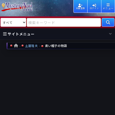
メニュー
会員登録
ログイン
検索対象
検索キーワード
サイトメニュー
土屋隆夫
青い帽子の物語
HOME
国内
海外
新着
新刊
作家
作家
レビュー
情報
国内
海外
受賞
新刊
ランキング
ランキング
作品
文庫
本日話題
情報
シリーズ
新刊
作品
まとめ
作品
高評価
近況話題
タグ
ランダム表示
要望
作品
一覧