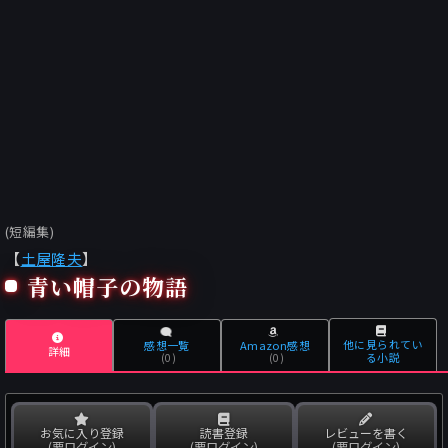
(短編集)
【
土屋隆夫
】
青い帽子の物語
他に見られてい
感想一覧
Amazon感想
詳細
る小説
(0)
(0)
お気に入り登録
読書登録
レビューを書く
(要ログイン)
(要ログイン)
(要ログイン)