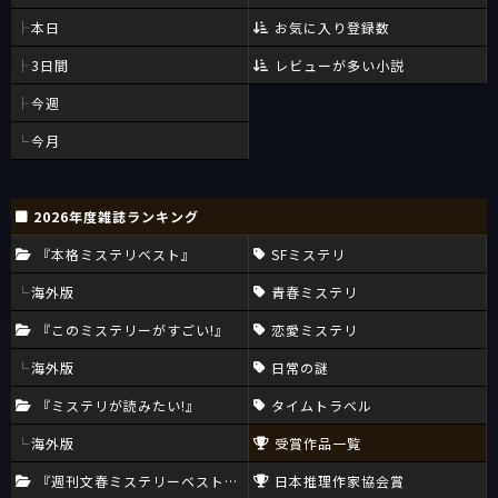
本日
お気に入り登録数
3日間
レビューが多い小説
今週
今月
2026年度雑誌ランキング
『本格ミステリベスト』
SFミステリ
海外版
青春ミステリ
『このミステリーがすごい!』
恋愛ミステリ
海外版
日常の謎
『ミステリが読みたい!』
タイムトラベル
海外版
受賞作品一覧
『週刊文春ミステリーベスト10』
日本推理作家協会賞