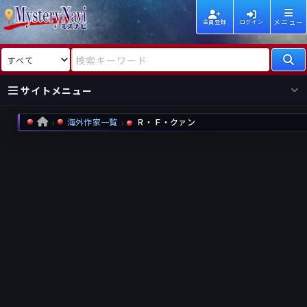
メニュー
会員登録
ログイン
検索対象
検索キーワード
サイトメニュー
海外作家一覧
Ｒ・Ｆ・クァン
HOME
国内
海外
新着
新刊
作家
作家
レビュー
情報
国内
海外
受賞
新刊
ランキング
ランキング
作品
文庫
本日話題
情報
シリーズ
新刊
作品
まとめ
作品
高評価
近況話題
タグ
ランダム表示
要望
作品
一覧