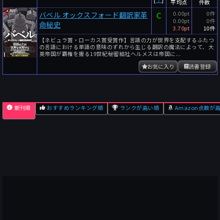
平均点
件数
C
0.00pt
0件
バベル オックスフォード翻訳家革
0.00pt
0件
命秘史
3.70pt
10件
【ネビュラ賞・ローカス賞受賞作】言語の力が世界を支配するふたつ
の言語における単語の意味のずれから生じる翻訳の魔法によって、大
英帝国が覇権を握る19世紀――秘密結社ヘルメスは帝国に...
お気に入り
読書登録
新刊順
おすすめランキング順
ランクが高い順
Amazon点数が