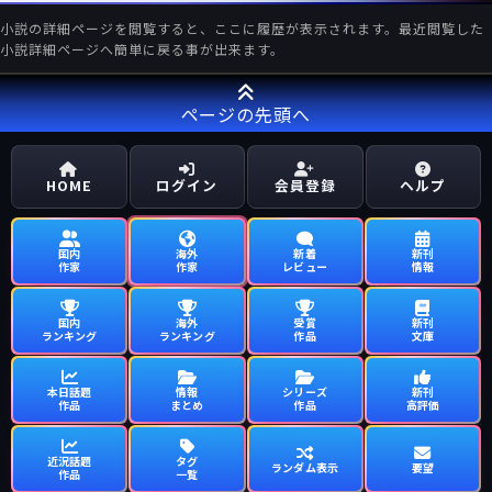
小説の詳細ページを閲覧すると、ここに履歴が表示されます。最近閲覧した
小説詳細ページへ簡単に戻る事が出来ます。
ページの先頭へ
HOME
ログイン
会員登録
ヘルプ
国内
海外
新着
新刊
作家
作家
レビュー
情報
国内
海外
受賞
新刊
ランキング
ランキング
作品
文庫
本日話題
情報
シリーズ
新刊
作品
まとめ
作品
高評価
近況話題
タグ
ランダム表示
要望
作品
一覧