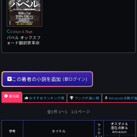
C
0.00pt
-
3.70pt
バベル オックスフ
ォード翻訳家革命
秘史
この著者の小説を追加
(要ログイン)
新刊順
おすすめランキング順
ランクが高い順
Amazon点数が
全1件 1〜1 1/1ページ
オスダメ＆
ラ
潜在点数＆
ン
参考
タイトル
Amazon
ク
[
？
]