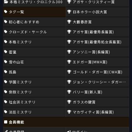
本格ミステリ・クロニクル300
アガサ・クリスティー賞
タグ一覧
日本ホラー小説大賞
初心者におすすめ
大藪春彦賞
クローズド・サークル
アガサ賞(最優秀長篇賞)
本格ミステリ
アガサ賞(最優秀処女長篇賞)
密室
アンソニー賞(長編賞)
雪の山荘
エドガー賞(MWA賞)
孤島
ゴールド・ダガー賞(CWA賞)
学園ミステリ
ジョン・クリーシー・ダガー賞(CW
倒叙ミステリ
バリー賞(新人賞)
社会派ミステリ
ガラスの鍵賞
法廷ミステリ
マカヴィティ賞(長編賞)
会員機能
会員登録
ログイン