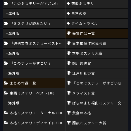
『このミステリーがすごい!』
恋愛ミステリ
海外版
日常の謎
『ミステリが読みたい!』
タイムトラベル
海外版
受賞作品一覧
『週刊文春ミステリーベスト10』
日本推理作家協会賞
海外版
本格ミステリ大賞
『このホラーがすごい!』
鮎川哲也賞
海外版
江戸川乱歩賞
まとめ作品一覧
『このミステリーがすごい!』大賞
東西ミステリーベスト100
メフィスト賞
海外版
ばらのまち福山ミステリー文学新
本格ミステリ・エターナル300
黄金の本格
本格ミステリ・ディケイド300
翻訳ミステリー大賞