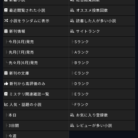
最近閲覧された小説
オススメ投票回数
小説をランダムに表示
読書した人が多い小説
新刊情報
サイトランク
今月(8月)発売
Sランク
先月(7月)発売
Aランク
先々月(6月)発売
Bランク
新刊の文庫
Cランク
新刊から高評価のみ
Dランク
ミステリ関連雑誌一覧
Eランク
人気・話題の小説
Fランク
本日
お気に入り登録数
3日間
レビューが多い小説
今週