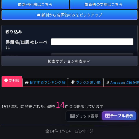
新刊小説はこちら
新刊の文庫はこちら
新刊から高評価のみをピックアップ
絞り込み
書籍名/出版社レーベ
ル
著者名
検索オプションを表示
国内
海外
あらすじ
新刊順
おすすめランキング順
ランクが高い順
Amazon点数が
出版社
～
pp.
ページ数
14
単行本
文庫本
フォーマット
1978年3月に発売された小説を
件づつ表示しています
～
Pt
オスダメ点数
テーブル表示
グリッド表示
～
Pt
潜在点数
全14件 1〜14 1/1ページ
～
Pt
Amazon点数