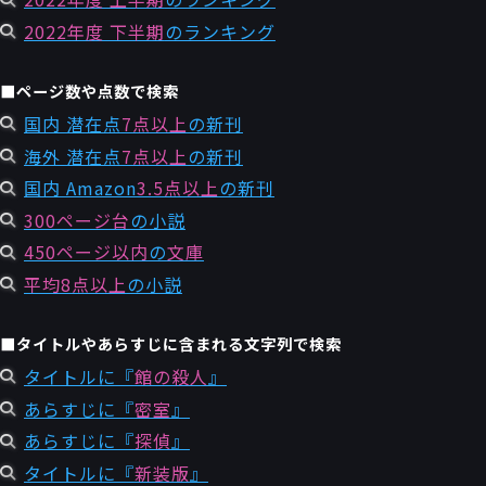
2022年度 下半期
のランキング
■ページ数や点数で検索
国内 潜在点
7点以上
の新刊
海外 潜在点
7点以上
の新刊
国内 Amazon
3.5点以上
の新刊
300ページ台
の小説
450ページ以内
の
文庫
平均8点以上
の小説
■タイトルやあらすじに含まれる文字列で検索
タイトルに『
館の殺人
』
あらすじに『
密室
』
あらすじに『
探偵
』
タイトルに『
新装版
』