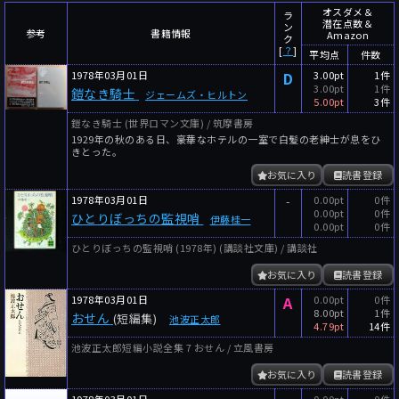
～
件
レビュー数
オスダメ＆
ラ
潜在点数＆
ン
参考
書籍情報
Amazon
～
人
読者数
ク
[
？
]
平均点
件数
年代
1978年03月01日
D
3.00pt
1件
3.00pt
1件
鎧なき騎士
ジェームズ・ヒルトン
年代と月の範囲
先月以降
今月以降
5.00pt
3件
鎧なき騎士 (世界ロマン文庫) / 筑摩書房
年
月
1929年の秋のある日、豪華なホテルの一室で白髪の老紳士が息をひ
～
きとった。
年
月
お気に入り
読書登録
1978年03月01日
-
0.00pt
0件
細かく検索
0.00pt
0件
ひとりぼっちの監視哨
伊藤桂一
0.00pt
0件
絞り込みリセット
ひとりぼっちの監視哨 (1978年) (講談社文庫) / 講談社
お気に入り
読書登録
1978年03月01日
A
0.00pt
0件
8.00pt
1件
おせん
(短編集)
池波正太郎
4.79pt
14件
池波正太郎短編小説全集 7 おせん / 立風書房
お気に入り
読書登録