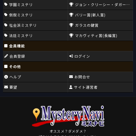
学園ミステリ
ジョン・クリーシー・ダガー賞(CW
倒叙ミステリ
バリー賞(新人賞)
社会派ミステリ
ガラスの鍵賞
法廷ミステリ
マカヴィティ賞(長編賞)
会員機能
会員登録
ログイン
その他
ヘルプ
お問合せ
要望
サイト運営者
オススメ？ダメダメ？