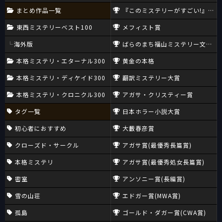
まとめ作品一覧
『このミステリーがすごい!』大賞
東西ミステリーベスト100
メフィスト賞
海外版
ばらのまち福山ミステリー文学新
本格ミステリ・エターナル300
黄金の本格
本格ミステリ・ディケイド300
翻訳ミステリー大賞
本格ミステリ・クロニクル300
アガサ・クリスティー賞
タグ一覧
日本ホラー小説大賞
初心者におすすめ
大藪春彦賞
クローズド・サークル
アガサ賞(最優秀長篇賞)
本格ミステリ
アガサ賞(最優秀処女長篇賞)
密室
アンソニー賞(長編賞)
雪の山荘
エドガー賞(MWA賞)
孤島
ゴールド・ダガー賞(CWA賞)