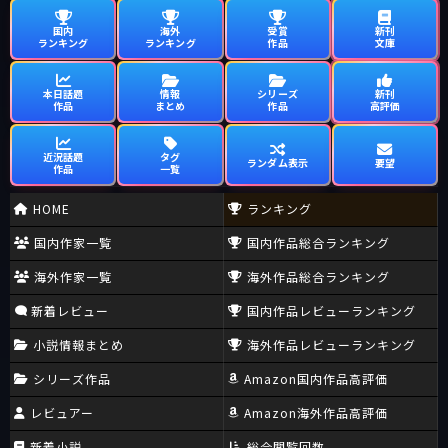
国内
海外
受賞
新刊
ランキング
ランキング
作品
文庫
本日話題
情報
シリーズ
新刊
作品
まとめ
作品
高評価
近況話題
タグ
ランダム表示
要望
作品
一覧
HOME
ランキング
国内作家一覧
国内作品総合ランキング
海外作家一覧
海外作品総合ランキング
新着レビュー
国内作品レビューランキング
小説情報まとめ
海外作品レビューランキング
シリーズ作品
Amazon国内作品高評価
レビュアー
Amazon海外作品高評価
新着小説
総合閲覧回数