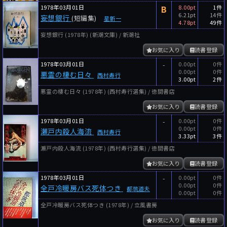
1978年03月01日
B
8.00pt
1件
6.21pt
14件
妄想銀行
(短編集)
星新一
4.78pt
49件
妄想銀行 (1978年) (新潮文庫) / 新潮社
お気に入り
読書登録
1978年03月01日
-
0.00pt
0件
0.00pt
0件
悪霊の棲む日々
西村寿行
3.00pt
2件
悪霊の棲む日々 (1978年) (西村寿行選集) / 徳間書店
お気に入り
読書登録
1978年03月01日
-
0.00pt
0件
0.00pt
0件
瀬戸内殺人海流
西村寿行
3.33pt
3件
瀬戸内殺人海流 (1978年) (西村寿行選集) / 徳間書店
お気に入り
読書登録
1978年03月01日
-
0.00pt
0件
0.00pt
0件
全戸冷暖房バス死体つき
都筑道夫
0.00pt
0件
全戸冷暖房バス死体つき (1978年) / 立風書房
お気に入り
読書登録