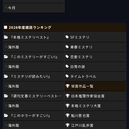
今月
2026年度雑誌ランキング
『本格ミステリベスト』
SFミステリ
海外版
青春ミステリ
『このミステリーがすごい!』
恋愛ミステリ
海外版
日常の謎
『ミステリが読みたい!』
タイムトラベル
海外版
受賞作品一覧
『週刊文春ミステリーベスト10』
日本推理作家協会賞
海外版
本格ミステリ大賞
『このホラーがすごい!』
鮎川哲也賞
海外版
江戸川乱歩賞