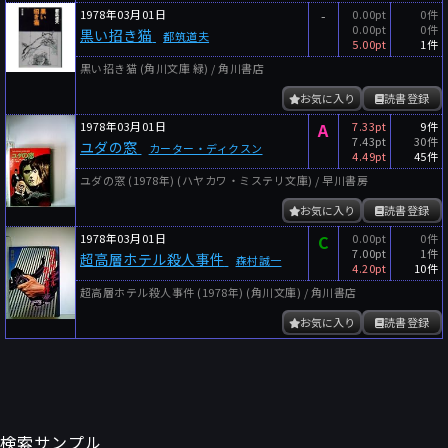
1978年03月01日
-
0.00pt
0件
0.00pt
0件
黒い招き猫
都筑道夫
5.00pt
1件
黒い招き猫 (角川文庫 緑) / 角川書店
お気に入り
読書登録
1978年03月01日
A
7.33pt
9件
7.43pt
30件
ユダの窓
カーター・ディクスン
4.49pt
45件
ユダの窓 (1978年) (ハヤカワ・ミステリ文庫) / 早川書房
お気に入り
読書登録
1978年03月01日
C
0.00pt
0件
7.00pt
1件
超高層ホテル殺人事件
森村誠一
4.20pt
10件
超高層ホテル殺人事件 (1978年) (角川文庫) / 角川書店
お気に入り
読書登録
検索サンプル