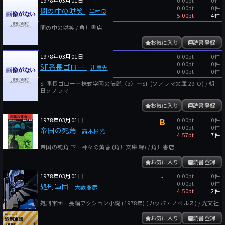
1978年03月01日
-
0.00pt
0件
0.00pt
0件
闇の中の哄笑
半村良
5.00pt
4件
闇の中の哄笑 / 角川書店
お気に入り
読書登録
1978年03月01日
-
0.00pt
0件
0.00pt
0件
SF番長ゴロー
辻真先
0.00pt
0件
SF番長ゴロー―株式学園の伝説〈3〉―SF (ソノラマ文庫 29-O) / 朝
日ソノラマ
お気に入り
読書登録
1978年03月01日
B
0.00pt
0件
0.00pt
0件
帝国の死角
高木彬光
4.57pt
7件
帝国の死角 下―神々の黄昏 (角川文庫 緑) / 角川書店
お気に入り
読書登録
1978年03月01日
-
0.00pt
0件
0.00pt
0件
処刑軍団
大藪春彦
4.50pt
2件
処刑軍団―長編アクション小説 (1978年) (カッパ・ノベルス) / 光文社
お気に入り
読書登録