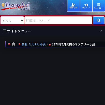
メニュー
会員登録
ログイン
検索対象
検索キーワード
サイトメニュー
国内
海外
新着
新刊
新刊 ミステリ小説
1978年3月発売のミステリー小説
HOME
作家
作家
レビュー
情報
国内
海外
受賞
新刊
ランキング
ランキング
作品
文庫
本日話題
情報
シリーズ
新刊
作品
まとめ
作品
高評価
近況話題
タグ
ランダム表示
要望
作品
一覧