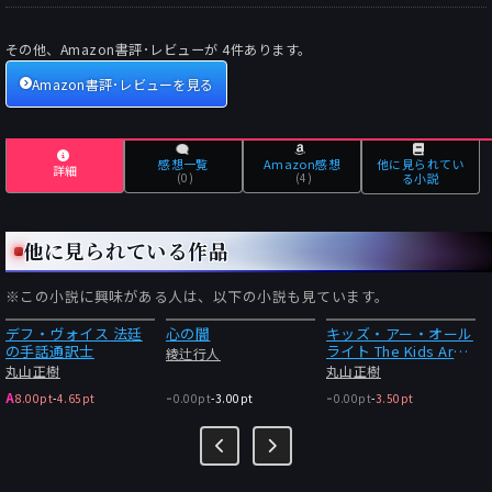
その他、Amazon書評･レビューが
4
件あります。
Amazon書評･レビューを見る
感想一覧
Amazon感想
他に見られてい
詳細
(0)
(4)
る小説
他に見られている作品
※この小説に興味がある人は、以下の小説も見ています。
デフ・ヴォイス 法廷
心の闇
キッズ・アー・オール
の手話通訳士
ライト The Kids Are
綾辻行人
Alright
丸山正樹
丸山正樹
-
-
A
8.00pt
-
4.65pt
0.00pt
-
3.00pt
0.00pt
-
3.50pt