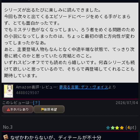
シリーズが出るたびに楽しみに読んできました。
今回も次々と出てくるエピソードにページをめくる手がとまら
ず、とても面白かったです。
でもミステリ色がなくなってしまい、ろう者をめぐる問題のため
の小説になってしまったのは、ちょっと最初の頃と方向性が変わ
ってしまったかなあ。
あと、主要登場人物もなんとなく中途半端な状態で、てっきり次
巻に続くのかと思っていたら完結とのこと。
いずれスピンオフででも読めたら嬉しいです。何森シリーズも続
けて欲しいと思っているので、そちらで再登場してくれることも
期待しています。
Amazon書評･レビュー:
夢見る言葉: デフ・ヴォイス
より
4488029507
このレビューは…
[？]
2026/07/04
ネタバレあり
削除希望
No.3
(
pt)
4
なぜかわからないが、ディテールが不十分