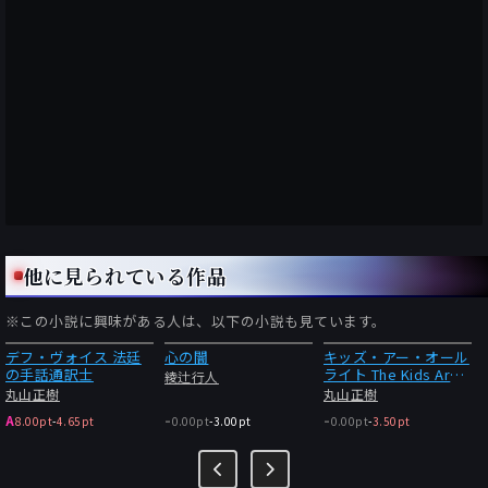
他に見られている作品
※この小説に興味がある人は、以下の小説も見ています。
デフ・ヴォイス 法廷
心の闇
キッズ・アー・オール
の手話通訳士
ライト The Kids Are
綾辻行人
Alright
丸山正樹
丸山正樹
-
-
A
8.00pt
-
4.65pt
0.00pt
-
3.00pt
0.00pt
-
3.50pt