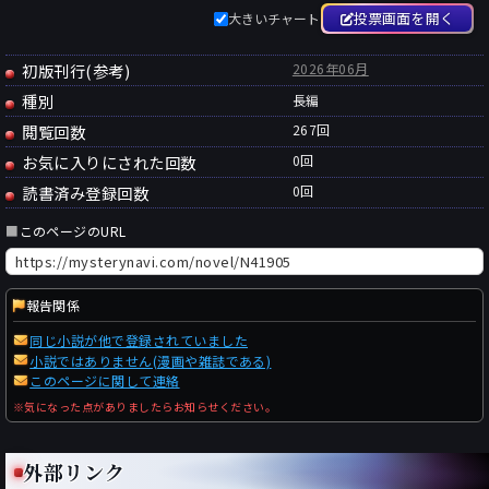
投票画面を開く
大きいチャート
初版刊行(参考)
2026年06月
種別
長編
閲覧回数
267回
お気に入りにされた回数
0
回
読書済み登録回数
0
回
■
このページのURL
報告関係
同じ小説が他で登録されていました
小説ではありません(漫画や雑誌である)
このページに関して連絡
※気になった点がありましたらお知らせください。
外部リンク