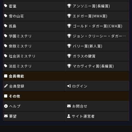
密室
アンソニー賞(長編賞)
雪の山荘
エドガー賞(MWA賞)
孤島
ゴールド・ダガー賞(CWA賞)
学園ミステリ
ジョン・クリーシー・ダガー賞(CW
倒叙ミステリ
バリー賞(新人賞)
社会派ミステリ
ガラスの鍵賞
法廷ミステリ
マカヴィティ賞(長編賞)
会員機能
会員登録
ログイン
その他
ヘルプ
お問合せ
要望
サイト運営者