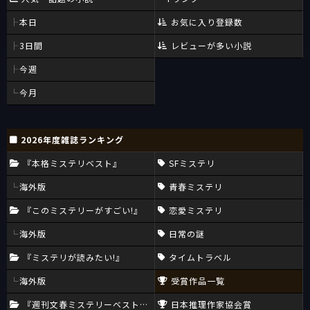
本日
お気に入り登録数
3日間
レビューが多い小説
今週
今月
2026年度雑誌ランキング
『本格ミステリベスト』
SFミステリ
海外版
青春ミステリ
『このミステリーがすごい!』
恋愛ミステリ
海外版
日常の謎
『ミステリが読みたい!』
タイムトラベル
海外版
受賞作品一覧
『週刊文春ミステリーベスト10』
日本推理作家協会賞