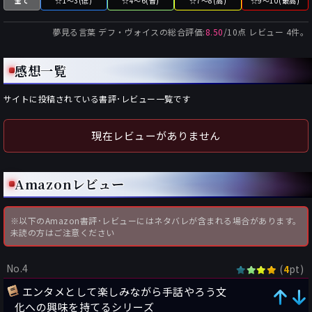
全て
☆1～3(低)
☆4～6(普)
☆7～8(高)
☆9～10(最高)
夢見る言葉 デフ・ヴォイス
の総合評価:
8.50
/
10
点 レビュー
4
件。
感想一覧
サイトに投稿されている書評･レビュー一覧です
現在レビューがありません
Amazonレビュー
※以下のAmazon書評･レビューにはネタバレが含まれる場合があります。
未読の方はご注意ください
No.4
(
pt)
4
エンタメとして楽しみながら手話やろう文
化への興味を持てるシリーズ