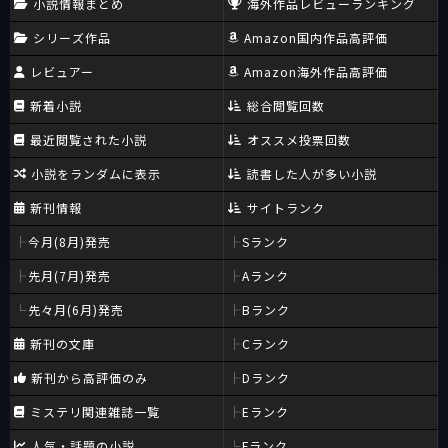
小説情報まとめ
海外作品レビューランキング
シリーズ作品
Amazon国内作品高評価
レビュアー
Amazon海外作品高評価
新着小説
総合閲覧回数
最近閲覧された小説
オススメ投票回数
小説をランダムに表示
読書した人が多い小説
新刊情報
サイトランク
今月(8月)発売
Sランク
先月(7月)発売
Aランク
先々月(6月)発売
Bランク
新刊の文庫
Cランク
新刊から高評価のみ
Dランク
ミステリ関連雑誌一覧
Eランク
人気・話題の小説
Fランク