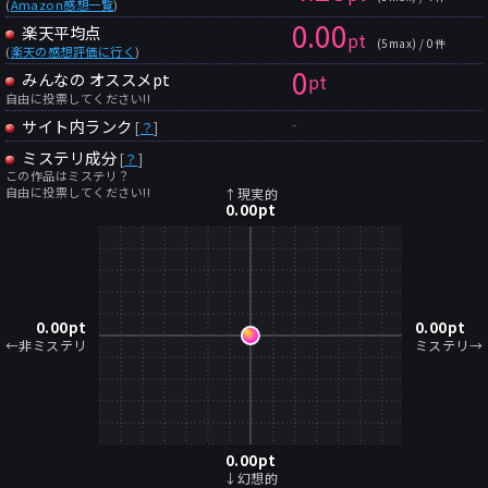
(
Amazon感想一覧
)
0.00
楽天平均点
pt
(5max) / 0件
(
楽天の感想評価に行く
)
0
みんなの オススメpt
pt
自由に投票してください!!
-
サイト内ランク
[
？
]
ミステリ成分
[
？
]
この作品はミステリ？
自由に投票してください!!
↑現実的
0.00
pt
0.00
pt
0.00
pt
←非ミステリ
ミステリ→
0.00
pt
↓幻想的