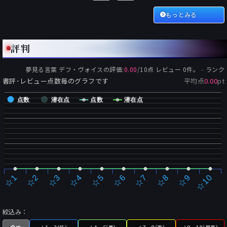
もっとみる
評判
-
夢見る言葉 デフ・ヴォイス
の評価:
0.00
/
10
点 レビュー
0
件。
ランク
書評･レビュー点数毎のグラフです
平均点
0.00
pt
点数
潜在点
点数
潜在点
☆2
☆7
☆3
☆8
☆4
☆9
☆5
☆10
☆1
☆6
絞込み：