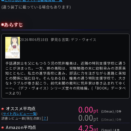
(違う装丁に載っている場合もあります)
あらすじ
2026年06月18日
夢見る言葉: デフ・ヴォイス
手話通訳士を父にもつろう児の荒井瞳美は、近隣の特別支援学校に通う
ことが決まった。一方、姉の美和は、受験勉強の末に幼馴染みの漆原英
知とともに、私立の進学高校に進み、部活に力を注ぎながら進路と英知
との関係に悩む日々。そんなある日、瞳美の通う特別支援学校で、大き
なトラブルが巻き起こり、前代未聞の裁判に荒井家は巻き込まれてゆく
ーー。〈デフ・ヴォイス〉シリーズ堂々の完結編。(「BOOK」データベ
ースより)
0.00
オススメ平均点
pt
(10max) / 0件
(
サイト内レビュー一覧
)
0.00
pt
[
？
]
読書レビュー数(現在点数)
(10max) / 0件
4.25
Amazon平均点
pt
(5max) / 4件