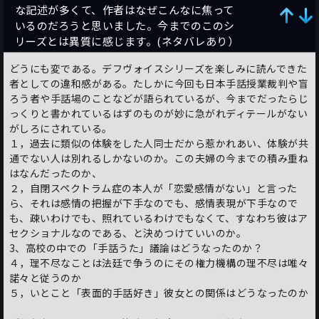
な記述が多くて、作者はなぜこんなに焦って
いるのだろうと思いました。今までのこのシ
リーズとは異質に感じます。(ネタバレあり）
どうにも変である。デフヴォイスシリーズを楽しみに読んできた
者としての違和感がある。たしかに今回も日本手話授業裁判や盲
ろう者や手話場のことなどが語られているが、今までだったらじ
っくりと書かれているはずのものが妙に急がれディテールがない
がしろにされている。
１，過去に類似の体験をした人同士だから惹かれあい、体験が共
通でない人は別れるしかないのか。この夫婦の今までの積み重ね
はなんだったのか、
２，自閉スペクトラム症の本人が「恋愛感情がない」と言った
ら、それは感情の把握が下手なのでも、感情表現が下手なので
も、疎いわけでも、照れているわけでもなくて、すなわち彼はア
セクショナルなのである、と決めつけていいのか。
3、高校の中での「手話うた」議論はどうなったのか？
４，理不尽なことは法廷で争うのにその権力機構の理不尽は唯々
諾々と従うのか
５，いとこと「表面的手話好き」彼女との関係はどうなったのか