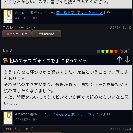
どうもおかしい、ので、皆さんも読んでみてください。
Amazon書評･レビュー:
夢見る言葉: デフ・ヴォイス
より
4488029507
このレビューは…
[？]
2026/06/28
ネタバレあり
削除希望
No.2
(
pt)
5
初めてデフヴォイスを手に取ってから
もうそんなに経つのかと驚きました。完結ということで、寂しさ
もあります。
それぞれの生き方があり、選択がある。またシリーズを最初から
読み直したくなりました。
また、時間をおいてでもスピンオフか何かで読めたらいいなと思
います。
Amazon書評･レビュー:
夢見る言葉: デフ・ヴォイス
より
4488029507
このレビューは…
[？]
2026/06/24