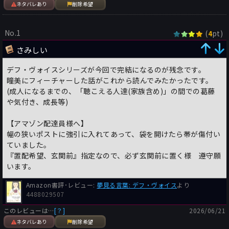
ネタバレあり
削除希望
No.1
(
pt)
4
さみしい
デフ・ヴォイスシリーズが今回で完結になるのが残念です。
瞳美にフィーチャーした話がこれから読んでみたかったです。
(成人になるまでの、「聴こえる人達(家族含め)」の間での葛藤
や気付き、成長等)
【アマゾン配達員様へ】
幅の狭いポストに強引に入れてあって、袋を開けたら帯が傷付い
ていました。
『置配希望、玄関前』指定なので、必ず玄関前に置く様 遵守願
います。
Amazon書評･レビュー:
夢見る言葉: デフ・ヴォイス
より
4488029507
このレビューは…
[？]
2026/06/21
ネタバレあり
削除希望