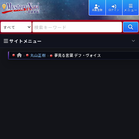
メニュー
会員登録
ログイン
検索対象
検索キーワード
サイトメニュー
丸山正樹
夢見る言葉 デフ・ヴォイス
HOME
国内
海外
新着
新刊
作家
作家
レビュー
情報
国内
海外
受賞
新刊
ランキング
ランキング
作品
文庫
本日話題
情報
シリーズ
新刊
作品
まとめ
作品
高評価
近況話題
タグ
ランダム表示
要望
作品
一覧