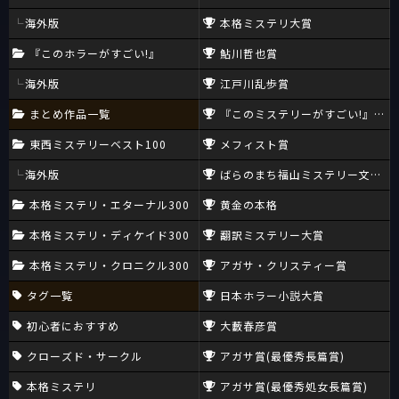
海外版
本格ミステリ大賞
『このホラーがすごい!』
鮎川哲也賞
海外版
江戸川乱歩賞
まとめ作品一覧
『このミステリーがすごい!』大賞
東西ミステリーベスト100
メフィスト賞
海外版
ばらのまち福山ミステリー文学新
本格ミステリ・エターナル300
黄金の本格
本格ミステリ・ディケイド300
翻訳ミステリー大賞
本格ミステリ・クロニクル300
アガサ・クリスティー賞
タグ一覧
日本ホラー小説大賞
初心者におすすめ
大藪春彦賞
クローズド・サークル
アガサ賞(最優秀長篇賞)
本格ミステリ
アガサ賞(最優秀処女長篇賞)