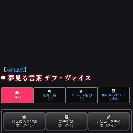
【
丸山正樹
】
夢見る言葉 デフ・ヴォイス
他に見られてい
感想一覧
Amazon感想
詳細
る小説
(0)
(4)
お気に入り登録
読書登録
レビューを書く
(要ログイン)
(要ログイン)
(要ログイン)