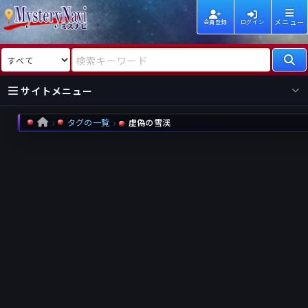
メニュー
会員登録
ログイン
検索対象
検索キーワード
サイトメニュー
タグの一覧
虚偽の雪渓
HOME
国内
海外
新着
新刊
作家
作家
レビュー
情報
国内
海外
受賞
新刊
ランキング
ランキング
作品
文庫
本日話題
情報
シリーズ
新刊
作品
まとめ
作品
高評価
近況話題
タグ
ランダム表示
要望
作品
一覧