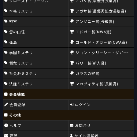
クローズド・サークル
アガサ賞(最優秀長篇賞)
本格ミステリ
アガサ賞(最優秀処女長篇賞)
密室
アンソニー賞(長編賞)
雪の山荘
エドガー賞(MWA賞)
孤島
ゴールド・ダガー賞(CWA賞)
学園ミステリ
ジョン・クリーシー・ダガー賞(CW
倒叙ミステリ
バリー賞(新人賞)
社会派ミステリ
ガラスの鍵賞
法廷ミステリ
マカヴィティ賞(長編賞)
会員機能
会員登録
ログイン
その他
ヘルプ
お問合せ
要望
サイト運営者