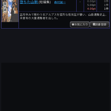
-
0.00pt
0件
堕ちた山脈
(短編集)
森村誠一
5.00pt
1件
4.00pt
1件
正月休みで賑わう北アルプスを猛烈な低気圧が襲い、山岳遭難史上、
未曾有の大量遭難者を出した。
お気に入り
読書登録