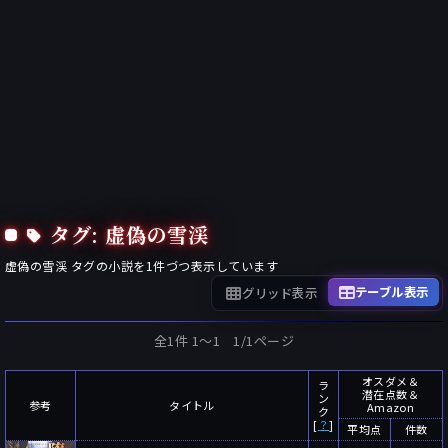
タグ: 虚偽の雪渓
虚偽の雪渓
タグの小説を
1
件づつ表示しています
テーブル表示
グリッド表示
全1件 1〜1 1/1ページ
オスダメ＆
ラ
潜在点数＆
ン
参考
タイトル
Amazon
ク
[
？
]
平均点
件数