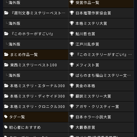
海外版
受賞作品一覧
『週刊文春ミステリーベスト10』
日本推理作家協会賞
海外版
本格ミステリ大賞
『このホラーがすごい!』
鮎川哲也賞
海外版
江戸川乱歩賞
まとめ作品一覧
『このミステリーがすごい!』大賞
東西ミステリーベスト100
メフィスト賞
海外版
ばらのまち福山ミステリー文学新
本格ミステリ・エターナル300
黄金の本格
本格ミステリ・ディケイド300
翻訳ミステリー大賞
本格ミステリ・クロニクル300
アガサ・クリスティー賞
タグ一覧
日本ホラー小説大賞
初心者におすすめ
大藪春彦賞