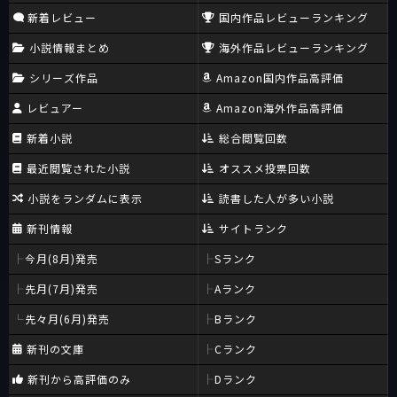
新着レビュー
国内作品レビューランキング
小説情報まとめ
海外作品レビューランキング
シリーズ作品
Amazon国内作品高評価
レビュアー
Amazon海外作品高評価
新着小説
総合閲覧回数
最近閲覧された小説
オススメ投票回数
小説をランダムに表示
読書した人が多い小説
新刊情報
サイトランク
今月(8月)発売
Sランク
先月(7月)発売
Aランク
先々月(6月)発売
Bランク
新刊の文庫
Cランク
新刊から高評価のみ
Dランク