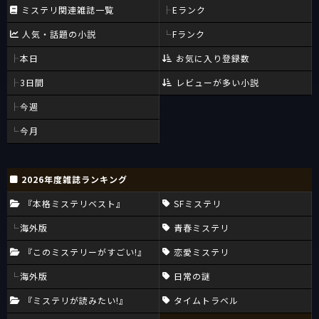
ミステリ関連雑誌一覧
Eランク
人気・話題の小説
Fランク
本日
お気に入り登録数
3日間
レビューが多い小説
今週
今月
2026年度雑誌ランキング
『本格ミステリベスト』
SFミステリ
海外版
青春ミステリ
『このミステリーがすごい!』
恋愛ミステリ
海外版
日常の謎
『ミステリが読みたい!』
タイムトラベル