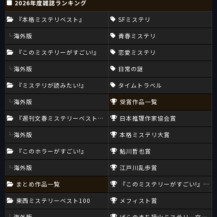
2026年度雑誌ランキング
『本格ミステリベスト』
SFミステリ
海外版
青春ミステリ
『このミステリーがすごい!』
恋愛ミステリ
海外版
日常の謎
『ミステリが読みたい!』
タイムトラベル
海外版
受賞作品一覧
『週刊文春ミステリーベスト10』
日本推理作家協会賞
海外版
本格ミステリ大賞
『このホラーがすごい!』
鮎川哲也賞
海外版
江戸川乱歩賞
まとめ作品一覧
『このミステリーがすごい!』大賞
東西ミステリーベスト100
メフィスト賞
海外版
ばらのまち福山ミステリー文学新