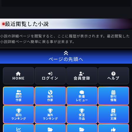
最近閲覧した小説
小説の詳細ページを閲覧すると、ここに履歴が表示されます。最近閲覧した
小説詳細ページへ簡単に戻る事が出来ます。
ページの先頭へ
HOME
ログイン
会員登録
ヘルプ
国内
海外
新着
新刊
作家
作家
レビュー
情報
国内
海外
受賞
新刊
ランキング
ランキング
作品
文庫