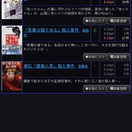
4.40pt
20件
「坊っちゃん」の裏に浮かぶもう一つの物語。東京に帰った「坊っち
ゃん」は、山嵐に赤シャツの自殺を知らされ、再び松山へ。
お気に入り
読書登録
C
0.00pt
0件
『吾輩は猫である』殺人事件
奥泉
5.00pt
1件
光
4.18pt
17件
「吾輩は猫である。名前はまだ無い」この一行に、大きな謎が仕組ま
れていたとは―。
お気に入り
読書登録
-
0.00pt
0件
漱石「虞美人草」殺人事件
斎藤栄
0.00pt
0件
0.00pt
0件
鎌倉で起きた女子大生誘拐事件。それに続く江ノ島の殺人劇―。
お気に入り
読書登録