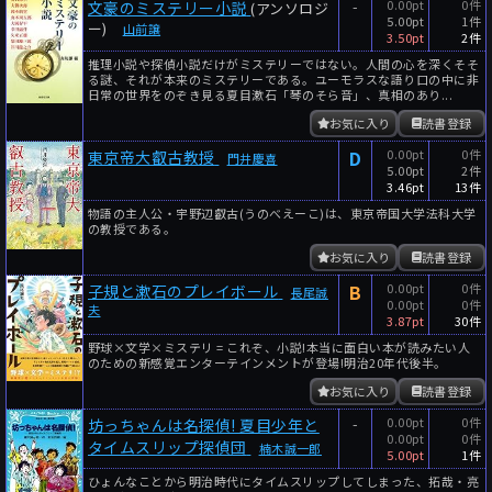
-
0.00pt
0件
文豪のミステリー小説
(アンソロジ
5.00pt
1件
ー)
山前譲
3.50pt
2件
推理小説や探偵小説だけがミステリーではない。人間の心を深くそそ
る謎、それが本来のミステリーである。ユーモラスな語り口の中に非
日常の世界をのぞき見る夏目漱石「琴のそら音」、真相のあり...
お気に入り
読書登録
D
0.00pt
0件
東京帝大叡古教授
門井慶喜
5.00pt
2件
3.46pt
13件
物語の主人公・宇野辺叡古(うのべえーこ)は、東京帝国大学法科大学
の教授である。
お気に入り
読書登録
B
0.00pt
0件
子規と漱石のプレイボール
長尾誠
0.00pt
0件
夫
3.87pt
30件
野球×文学×ミステリ = これぞ、小説!本当に面白い本が読みたい人
のための新感覚エンターテインメントが登場!明治20年代後半。
お気に入り
読書登録
-
0.00pt
0件
坊っちゃんは名探偵! 夏目少年と
0.00pt
0件
タイムスリップ探偵団
楠木誠一郎
5.00pt
1件
ひょんなことから明治時代にタイムスリップしてしまった、拓哉・亮