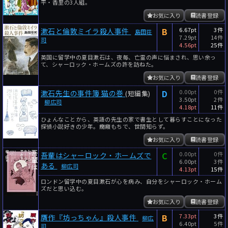
平・香里の3人組。
お気に入り
読書登録
B
6.67pt
3件
漱石と倫敦ミイラ殺人事件
島田荘
7.29pt
14件
司
4.56pt
25件
英国に留学中の夏目漱石は、夜毎、亡霊の声に悩まされ、思い余っ
て、シャーロック・ホームズの許を訪ねた。
お気に入り
読書登録
D
0.00pt
0件
漱石先生の事件簿 猫の巻
(短編集)
3.50pt
2件
柳広司
4.18pt
11件
ひょんなことから、英語の先生の家で書生として暮らすことになった
探偵小説好きの少年。癇癪もちで、世間知らず。
お気に入り
読書登録
C
0.00pt
0件
吾輩はシャーロック・ホームズで
6.00pt
3件
ある
柳広司
4.13pt
15件
ロンドン留学中の夏目漱石が心を病み、自分をシャーロック・ホーム
ズだと思い込む。
お気に入り
読書登録
B
7.33pt
3件
贋作『坊っちゃん』殺人事件
柳広
6.40pt
5件
司