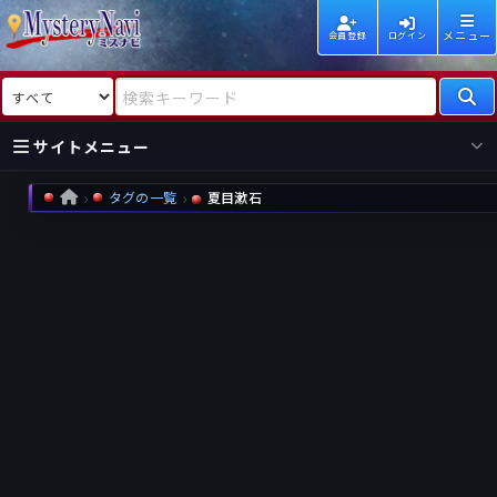
メニュー
会員登録
ログイン
検索対象
検索キーワード
サイトメニュー
タグの一覧
夏目漱石
HOME
国内
海外
新着
新刊
作家
作家
レビュー
情報
国内
海外
受賞
新刊
ランキング
ランキング
作品
文庫
本日話題
情報
シリーズ
新刊
作品
まとめ
作品
高評価
近況話題
タグ
ランダム表示
要望
作品
一覧