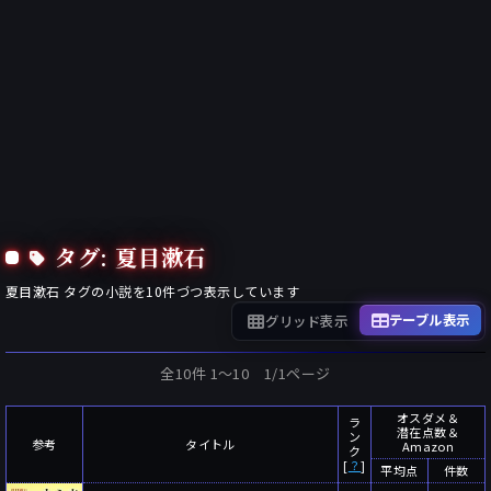
タグ: 夏目漱石
夏目漱石
タグの小説を
10
件づつ表示しています
テーブル表示
グリッド表示
全10件 1〜10 1/1ページ
オスダメ＆
ラ
潜在点数＆
ン
参考
タイトル
Amazon
ク
[
？
]
平均点
件数