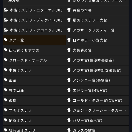
本格ミステリ・エターナル300
黄金の本格
本格ミステリ・ディケイド300
翻訳ミステリー大賞
本格ミステリ・クロニクル300
アガサ・クリスティー賞
タグ一覧
日本ホラー小説大賞
初心者におすすめ
大藪春彦賞
クローズド・サークル
アガサ賞(最優秀長篇賞)
本格ミステリ
アガサ賞(最優秀処女長篇賞)
密室
アンソニー賞(長編賞)
雪の山荘
エドガー賞(MWA賞)
孤島
ゴールド・ダガー賞(CWA賞)
学園ミステリ
ジョン・クリーシー・ダガー賞(CW
倒叙ミステリ
バリー賞(新人賞)
社会派ミステリ
ガラスの鍵賞