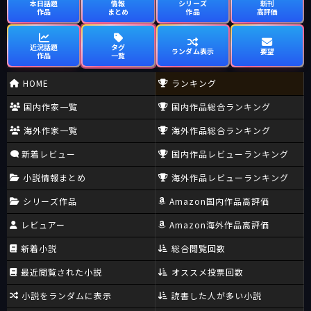
本日話題
情報
シリーズ
新刊
作品
まとめ
作品
高評価
近況話題
タグ
ランダム表示
要望
作品
一覧
HOME
ランキング
国内作家一覧
国内作品総合ランキング
海外作家一覧
海外作品総合ランキング
新着レビュー
国内作品レビューランキング
小説情報まとめ
海外作品レビューランキング
シリーズ作品
Amazon国内作品高評価
レビュアー
Amazon海外作品高評価
新着小説
総合閲覧回数
最近閲覧された小説
オススメ投票回数
小説をランダムに表示
読書した人が多い小説