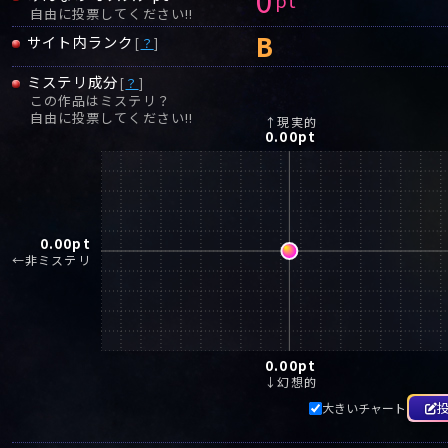
自由に投票してください!!
B
サイト内ランク
[
？
]
ミステリ成分
[
？
]
この作品はミステリ？
自由に投票してください!!
↑現実的
0.00
pt
0.00
pt
←非ミステリ
0.00
pt
↓幻想的
大きいチャート