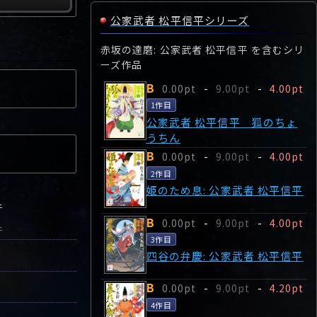
公家武者 松平信平シリーズ
赤坂の達磨: 公家武者 松平信平 を含むシリ
ーズ作品
B
0.00pt
-
9.00pt
-
4.00pt
1作目
公家武者 松平信平 狐のちょ
うちん
B
0.00pt
-
9.00pt
-
4.00pt
2作目
姫のため息: 公家武者 松平信平
件
B
0.00pt
-
9.00pt
-
4.00pt
件
3作目
四谷の弁慶: 公家武者 松平信平
B
0.00pt
-
9.00pt
-
4.20pt
4作目