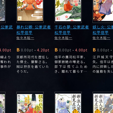
 公家武
暴れ公卿: 公家武者
千石の夢: 公家武者
妖し火: 公
松平信平
松平信平
松平信平
佐々木裕一
佐々木裕一
佐々木裕一
B
B
B
4.00pt
0.00pt
-
4.20pt
0.00pt
-
4.00pt
0.00pt
-
家綱より
京都所司代を歴任し
信平の鷹司松平家、
江戸城天
を奪われ
た傑士、襲撃さる。
御家断絶の噂走る。
失。信平は
慶事件が
賊は狩衣を着ていた
部下は慌てふため
内に拝領し
そうだ。
き、離れて暮らす妻
の屋敷を失
の松姫は信平ととも
松姫は城下
に暮らせることを期
心を痛めて
待する。
しまう。