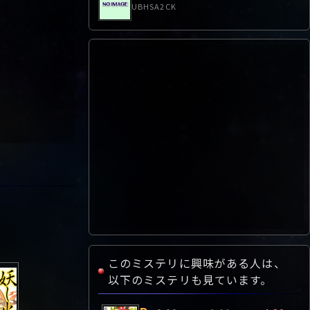
UBHSA2CK
7作目
8作目
9作目
このミステリに興味がある人は、
以下のミステリも見ています。