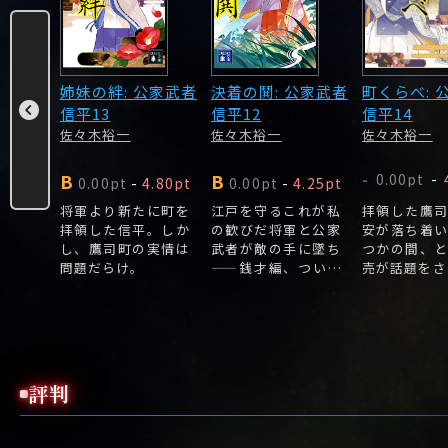
 公家武
姉妹の絆: 公家武者
決着の鬨: 公家武者
町くらべ: 
信平13
信平12
信平14
佐々木裕一
佐々木裕一
佐々木裕一
B
B
.33pt
0.00pt
-
-
0.00pt
-
4.80pt
0.00pt
-
4.25pt
り信平
将軍より新たに町を
江戸を守るこれが私
拝領した鷹
上洛、
拝領した信平。しか
の歓びだ将軍と公家
安が落ち着
との縁
し、鷹司町の実情は
武者が敵の手に墜ち
つかの間、
との激
問題だらけ。
――銭才編、ついに
売が話題をさ
決着!ーーー敵は金
峰山にあり。
評判