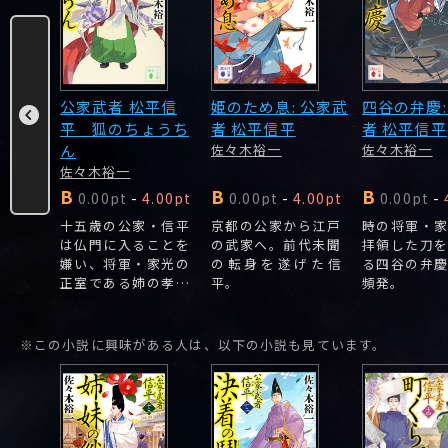
公家武者
公家武者 松平信
姫のため息: 公家武
四谷の弁慶:
平 狐のちょうち
者 松平信平
者 松平信平
ん
佐々木裕一
佐々木裕一
佐々木裕一
B
B
B
.33pt
0.00pt
-
4.00pt
0.00pt
-
4.00pt
0.00pt
-
劇!実
十五歳の公家・信平
京都の公家から江戸
時の将軍・
者を描
は仏門に入ることを
の武家へ。前代未聞
拝領した刀
小説実
嫌い、将軍・家光の
の転身を遂げた信
る四谷の弁
者の爽
正室である姉の孝子
平。
頻発。
譚、始
を頼って江戸に出
第十六
た。
※この小説に興味がある人は、以下の小説も見ています。