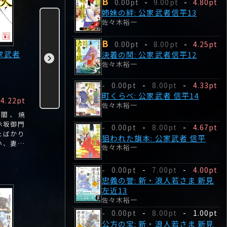
B
0.00pt
-
9.00pt
-
4.80pt
姉妹の絆: 公家武者信平13
佐々木裕一
B
0.00pt
-
8.00pt
-
4.25pt
家武者
十万石の誘い: 公家
黄泉の女: 公家武者
将軍の宴:
決着の鬨: 公家武者信平12
佐々木裕一
武者 松平信平
松平信平
松平信平
佐々木裕一
佐々木裕一
佐々木裕一
0.00pt
-
8.00pt
-
4.33pt
-
町くらべ: 公家武者 信平14
B
B
B
4.22pt
0.00pt
-
4.83pt
0.00pt
-
4.00pt
0.00pt
佐々木裕一
守閣、焼
息子を江戸大火で喪
江戸を騒がせた女盗
四代将軍家
赤坂御門
った丹州岡村藩主の
賊・蛇の権六の首が
所顕子女王
0.00pt
-
8.00pt
-
4.67pt
-
たばかり
松平丹波守直定が跡
忽然と消えた。その
あり。将軍
狙われた旗本: 公家武者 信平
い、妻・
継ぎ候補として見出
後、権六の亡霊によ
すは天下の
佐々木裕一
の惨状に
したのは、まさかの
る襲撃事件が多発。
寝込んで
信平だった。
0.00pt
-
7.00pt
-
4.00pt
-
忠義の誉: 新・浪人若さま 新見
左近13
佐々木裕一
0.00pt
-
8.00pt
-
1.00pt
-
公方の宝: 新・浪人若さま 新見