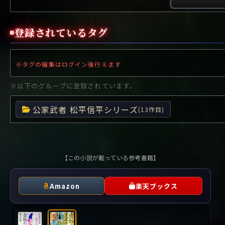
や行
や
ヤ行
ゆ
ヤ
よ
ユ
ヨ
ら行
ら
り
ラ行
る
ラ
れ
リ
ろ
ル
レ
ロ
登録されているタグ
わ行
わ
ワ行
ワ
※タグの編集はログイン後行えます
※以下のグループに登録されています。
公家武者 松平信平シリーズ
(13作目)
【この小説が載っている参考書籍】
Amazon
楽天ブックス