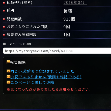
2016年04月
初版刊行(参考)
種別
長編
913回
閲覧回数
0
回
お気に入りにされた回数
1
回
読書済み登録回数
■
このページのURL
報告関係
同じ小説が他で登録されていました
小説ではありません(漫画や雑誌である)
このページに関して連絡
※気になった点がありましたらお知らせください。