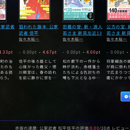
公家武者
狙われた旗本: 公家
忠義の誉: 新・浪人
公方の宝:
武者 信平
若さま 新見左近13
若さま 新
佐々木裕一
佐々木裕一
佐々木裕一
4.33pt
0.00pt
-
4.67pt
0.00pt
-
4.00pt
0.00pt
-
-
-
-
司町の治
信平の後ろ盾として
松の廊下の一件から
将軍綱吉の
いたのも
心強かった義父・徳
時が流れ、赤穂藩士
が病に倒れ
とある読
川頼宣は、春の訪れ
たちによる仇討ちの
で広まりつ
らう。
を前に静かに世を去
噂も下火となる中、
瘡にかかっ
った。
左近は未だ堀部安兵
たのだ。
衛たちの行方をつか
めずにいた。
赤坂の達磨: 公家武者 松平信平
の評価:
0.00
/
10
点 レビュ