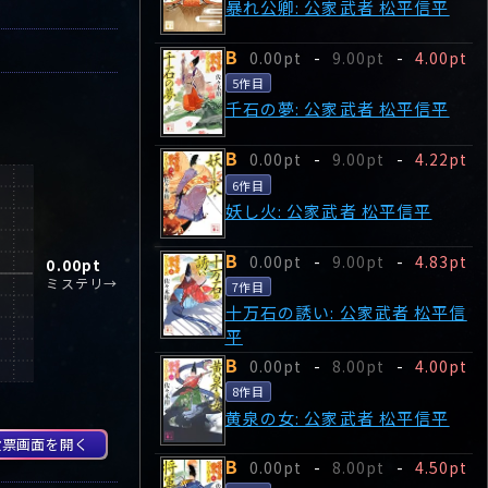
暴れ公卿: 公家武者 松平信平
B
0.00pt
-
9.00pt
-
4.00pt
5作目
千石の夢: 公家武者 松平信平
B
0.00pt
-
9.00pt
-
4.22pt
6作目
妖し火: 公家武者 松平信平
B
0.00pt
-
9.00pt
-
4.83pt
0.00
pt
ミステリ→
7作目
十万石の誘い: 公家武者 松平信
平
B
0.00pt
-
8.00pt
-
4.00pt
8作目
黄泉の女: 公家武者 松平信平
投票画面を開く
B
0.00pt
-
8.00pt
-
4.50pt