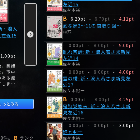
左近15
佐々木裕一
B
6.20pt
-
6.70pt
-
4.11pt
変な家2～11の間取り図～
 新・浪人
変な家2～11の間取
乱れ普請: 新・浪人
雪の橋: 
雨穴
見左近15
り図～
若さま新見左近14
さま新見左
雨穴
佐々木裕一
佐々木裕一
0.00pt
-
8.00pt
-
5.00pt
-
乱れ普請: 新・浪人若さま新見
B
1.00pt
0.00pt
-
5.00pt
0.00pt
-
-
-
6.20pt
-
4.11pt
左近14
佐々木裕一
娘、鶴姫
あなたは、この「11
左近に窮地を救われ
真の世継ぎ
0.00pt
-
8.00pt
-
4.00pt
た。市中
の間取り」の謎が解
た縁で、甲府藩に召
度の西ノ丸
-
つある疱
けますか？前作に続
し抱えられた坂手文
たすと共に
雪の橋: 新・浪人若さま新見左
てしまっ
き、フリーライター
左衛門が桜田の上屋
豊から家宣
近17
の筆者と設計士・栗
敷の修繕を差配すべ
左近だが、
佐々木裕一
原のコンビが不可解
く、国許から出府し
らず市中に
B
0.00pt
-
8.00pt
-
4.25pt
な間取りの謎に挑
てきた。
ては、悪を
もっとみる
鬼狩党始末: 新・浪人若さま新
む。
いた。
見左近16
佐々木裕一
0.00pt
-
0.00pt
-
3.00pt
-
姫と剣士
B
ー
0
件。
ランク
佐々木裕一