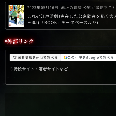
2023年05月16日
赤坂の達磨 公家武者信平ことは
これぞ江戸活劇!実在した公家武者を描く大
三弾!(「BOOK」データベースより)
外部リンク
著者情報をwikiで調べる
この小説をGoogleで調べる
※特設サイト・著者サイトなど