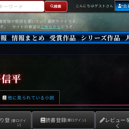
ーワード
会
こんにちはゲストさん
検索
読書管理や感想を書いていく書評サイトです。
ぞ。 サイトの要望は
こちらから
どうぞ。
情報
情報まとめ
受賞作品
シリーズ作品
情報
新刊
高評価
8月)発売
7月)発売
(6月)発売
『本格ミステリベスト』2026年版
『本格ミステリベスト』(海外)
『このミステリーがすごい!』2026年版
『このミステリーがすごい!』(海外)
『ミステリが読みたい!』2026年版
『ミステリが読みたい!』(海外)
『週刊文春ミステリーベスト10』2025年版
『週刊文春ミステリーベスト10』(海外)
本格ミステリ・エターナル300
本格ミステリ・ディケイド300
本格ミステリ・クロニクル300
ミステリー・リーグ
東西ミステリーベスト100 2012年版(国内)
東西ミステリーベスト100 2012年版(海外)
日本推理作家協会賞
本格ミステリ大賞
鮎川哲也賞
横溝正史ミステリ大賞
江戸川乱歩賞
メフィスト賞
『このミステリーがすごい!』大賞
アンソニー賞(長編賞)
エドガー賞(MWA賞)
ゴールド・ダガー賞(CWA賞)
バリー賞(長編賞)
ガラスの鍵賞
その他をもっとみる
その他をもっとみる
平信平
他に見られている小説
り登
読書登録
レビュー
(要ログイン)
(要ログイ
く
ン)