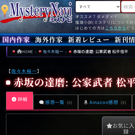
検索対象
検索キ
オススメ？ダメダメ？
推理小説(ミステリ)について
はじめての方は
こちらから
どう
国内作家
海外作家
新着レビュー
新刊
新刊
文庫
新刊
今月(
先月(
先々月
あ行
あ
い
ア行
う
ア
え
イ
お
ウ
エ
オ
HOME
佐々木裕一
赤坂の達磨: 公家武者 松平信平
か行
か
き
カ行
く
カ
け
キ
こ
ク
ケ
コ
【
佐々木裕一
】
さ行
さ
し
サ行
す
サ
せ
シ
そ
ス
セ
ソ
赤坂の達磨: 公家武者 松
た行
た
ち
タ行
つ
タ
て
チ
と
ツ
テ
ト
詳細
な行
な
に
ナ行
ぬ
ナ
ね
ニ
の
ヌ
ネ
ノ
感想一覧
Amazon感想
(0)
(5)
は行
は
ひ
ハ行
ふ
ハ
へ
ヒ
ほ
フ
ヘ
ホ
ま行
ま
み
マ行
む
マ
め
ミ
も
ム
メ
モ
お気に入
録