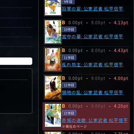
9作目
将軍の宴: 公家武者 松平信平
B
0.00pt
-
9.00pt
-
4.13pt
10作目
宮中の華: 公家武者 松平信平
B
0.00pt
-
8.00pt
-
4.43pt
11作目
乱れ坊主: 公家武者 松平信平
B
0.00pt
-
9.00pt
-
4.00pt
12作目
領地の乱: 公家武者 松平信平
B
0.00pt
-
9.00pt
-
4.20pt
13作目
赤坂の達磨: 公家武者 松平信平
※現在のページ
C
0.00pt
-
8.00pt
-
3.75pt