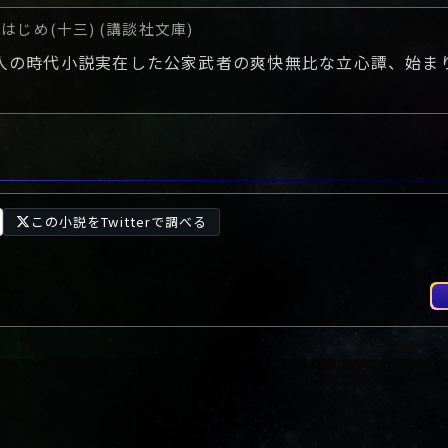
じめ(十三) (講談社文庫)
人の時代小説実在した公家武者の爽快無比な立心譚、始ま
この小説をTwitterで調べる