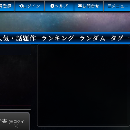
員登録
ログイン
ヘルプ
お問合せ
メニュー
人気・話題作
ランキング
ランダム
タグ
本日
3日間
今週
今月
最近閲覧された小説
国内総合ランキング
海外総合ランキング
Amazon国内作品高評価
Amazon海外作品高評価
国内作品高評価
海外作品高評価
閲覧回数
オススメ投票回数
読書した人が多い小説
サイトランク
Sランク
Aランク
Bランク
Cランク
Dランク
Eランク
Fランク
初心者におすすめ
クローズド・サー
本格ミステリ
青春ミステリ
学園ミステリ
日常の謎
SFミステリ
倒叙ミステリ
警察小説
映画化
ドラマ化
その他をもっとみ
を書
(要ログイ
ン)