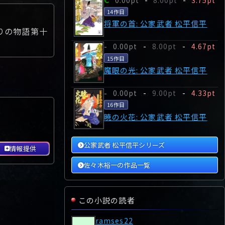
14作目
将軍の首: 公家武者 松平信平
りの物語第十
0.00pt
-
8.00pt
-
4.67pt
-
15作目
魔眼の光: 公家武者 松平信平
0.00pt
-
9.00pt
-
4.33pt
-
16作目
暁の火花: 公家武者 松平信平
公家武者 松平信平シリーズ
情報提供
佐々木裕一の作品一覧
この小説の読者
ramses22