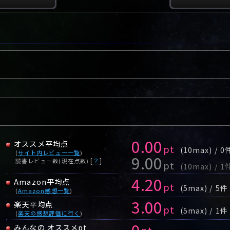
0.00
オススメ平均点
pt
(10max) / 0
(
サイト内レビュー一覧
)
9.00
[
？
]
読書レビュー数(現在点数)
pt
(10max) / 1
4.20
Amazon平均点
pt
(5max) / 5件
(
Amazon感想一覧
)
3.00
楽天平均点
pt
(5max) / 1件
(
楽天の感想評価に行く
)
0
みんなの オススメpt
pt