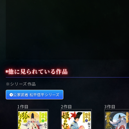
他に見られている作品
※シリーズ作品
公家武者 松平信平シリーズ
1作目
2作目
3作目