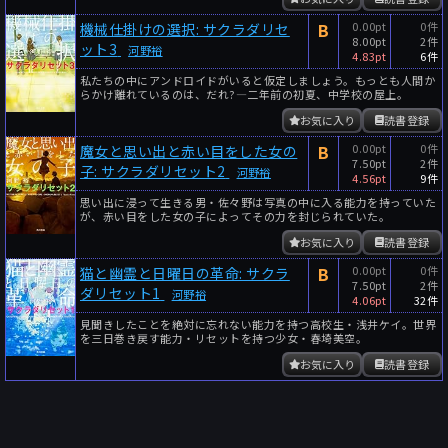
B
0.00pt
0件
機械仕掛けの選択: サクラダリセ
8.00pt
2件
ット3
河野裕
4.83pt
6件
私たちの中にアンドロイドがいると仮定しましょう。もっとも人間か
らかけ離れているのは、だれ?―二年前の初夏、中学校の屋上。
お気に入り
読書登録
B
0.00pt
0件
魔女と思い出と赤い目をした女の
7.50pt
2件
子: サクラダリセット2
河野裕
4.56pt
9件
思い出に浸って生きる男・佐々野は写真の中に入る能力を持っていた
が、赤い目をした女の子によってその力を封じられていた。
お気に入り
読書登録
B
0.00pt
0件
猫と幽霊と日曜日の革命: サクラ
7.50pt
2件
ダリセット1
河野裕
4.06pt
32件
見聞きしたことを絶対に忘れない能力を持つ高校生・浅井ケイ。世界
を三日巻き戻す能力・リセットを持つ少女・春埼美空。
お気に入り
読書登録