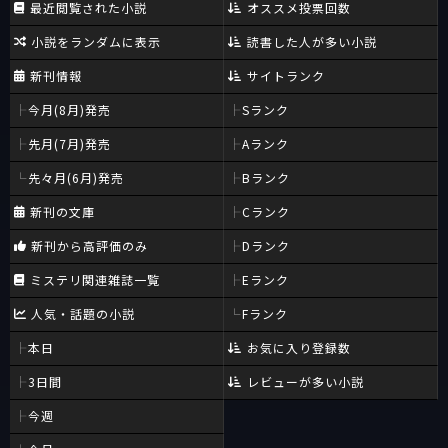
最近閲覧された小説
オススメ投票回数
小説をランダムに表示
読書した人が多い小説
新刊情報
サイトランク
今月(8月)発売
Sランク
先月(7月)発売
Aランク
先々月(6月)発売
Bランク
新刊の文庫
Cランク
新刊から高評価のみ
Dランク
ミステリ関連雑誌一覧
Eランク
人気・話題の小説
Fランク
本日
お気に入り登録数
3日間
レビューが多い小説
今週