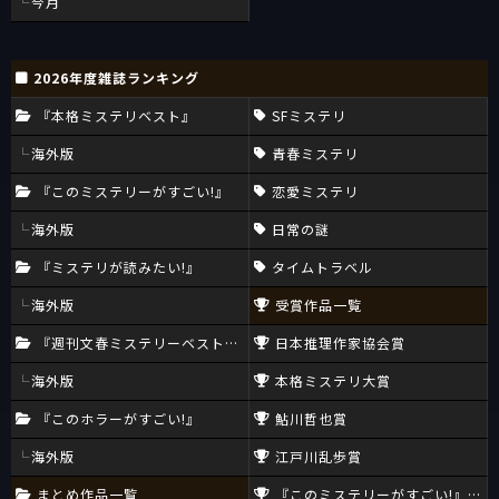
今月
2026年度雑誌ランキング
『本格ミステリベスト』
SFミステリ
海外版
青春ミステリ
『このミステリーがすごい!』
恋愛ミステリ
海外版
日常の謎
『ミステリが読みたい!』
タイムトラベル
海外版
受賞作品一覧
『週刊文春ミステリーベスト10』
日本推理作家協会賞
海外版
本格ミステリ大賞
『このホラーがすごい!』
鮎川哲也賞
海外版
江戸川乱歩賞
まとめ作品一覧
『このミステリーがすごい!』大賞