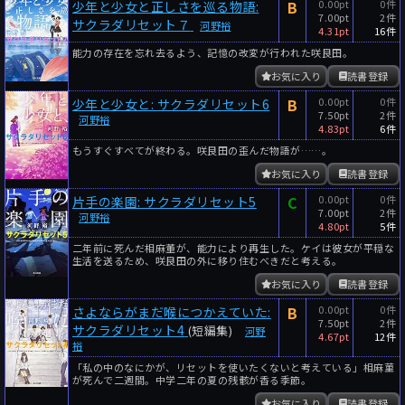
B
0.00pt
0件
少年と少女と正しさを巡る物語:
7.00pt
2件
サクラダリセット７
河野裕
4.31pt
16件
能力の存在を忘れ去るよう、記憶の改変が行われた咲良田。
お気に入り
読書登録
B
0.00pt
0件
少年と少女と: サクラダリセット6
7.50pt
2件
河野裕
4.83pt
6件
もうすぐすべてが終わる。咲良田の歪んだ物語が……。
お気に入り
読書登録
C
0.00pt
0件
片手の楽園: サクラダリセット5
7.00pt
2件
河野裕
4.80pt
5件
二年前に死んだ相麻董が、能力により再生した。ケイは彼女が平穏な
生活を送るため、咲良田の外に移り住むべきだと考える。
お気に入り
読書登録
B
0.00pt
0件
さよならがまだ喉につかえていた:
7.50pt
2件
サクラダリセット4
(短編集)
河野
4.67pt
12件
裕
「私の中のなにかが、リセットを使いたくないと考えている」相麻菫
が死んで二週間。中学二年の夏の残骸が香る季節。
お気に入り
読書登録