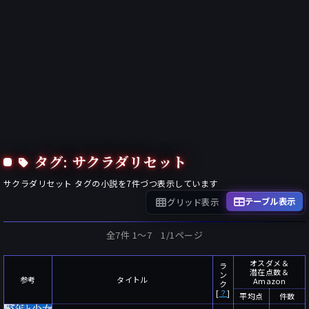
タグ: サクラダリセット
サクラダリセット
タグの小説を
7
件づつ表示しています
テーブル表示
グリッド表示
全7件 1〜7 1/1ページ
オスダメ＆
ラ
潜在点数＆
ン
参考
タイトル
Amazon
ク
[
？
]
平均点
件数