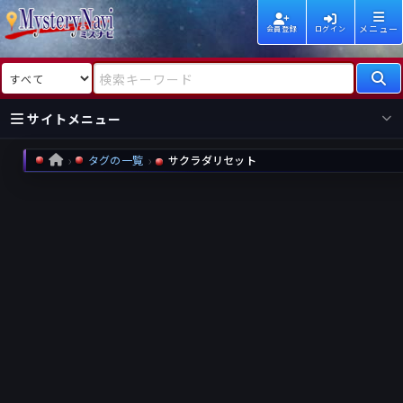
メニュー
会員登録
ログイン
検索対象
検索キーワード
サイトメニュー
タグの一覧
サクラダリセット
HOME
国内
海外
新着
新刊
作家
作家
レビュー
情報
国内
海外
受賞
新刊
ランキング
ランキング
作品
文庫
本日話題
情報
シリーズ
新刊
作品
まとめ
作品
高評価
近況話題
タグ
ランダム表示
要望
作品
一覧