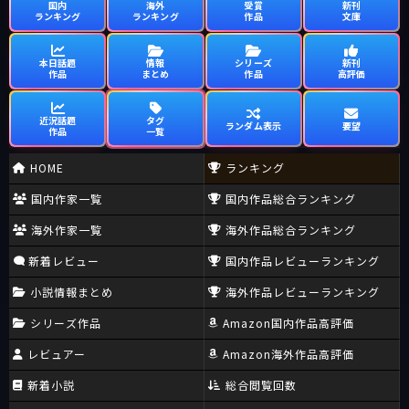
国内
海外
受賞
新刊
ランキング
ランキング
作品
文庫
本日話題
情報
シリーズ
新刊
作品
まとめ
作品
高評価
近況話題
タグ
ランダム表示
要望
作品
一覧
HOME
ランキング
国内作家一覧
国内作品総合ランキング
海外作家一覧
海外作品総合ランキング
新着レビュー
国内作品レビューランキング
小説情報まとめ
海外作品レビューランキング
シリーズ作品
Amazon国内作品高評価
レビュアー
Amazon海外作品高評価
新着小説
総合閲覧回数