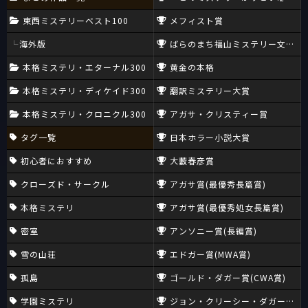
東西ミステリーベスト100
メフィスト賞
海外版
ばらのまち福山ミステリー文学新
本格ミステリ・エターナル300
黄金の本格
本格ミステリ・ディケイド300
翻訳ミステリー大賞
本格ミステリ・クロニクル300
アガサ・クリスティー賞
タグ一覧
日本ホラー小説大賞
初心者におすすめ
大藪春彦賞
クローズド・サークル
アガサ賞(最優秀長篇賞)
本格ミステリ
アガサ賞(最優秀処女長篇賞)
密室
アンソニー賞(長編賞)
雪の山荘
エドガー賞(MWA賞)
孤島
ゴールド・ダガー賞(CWA賞)
学園ミステリ
ジョン・クリーシー・ダガー賞(CW