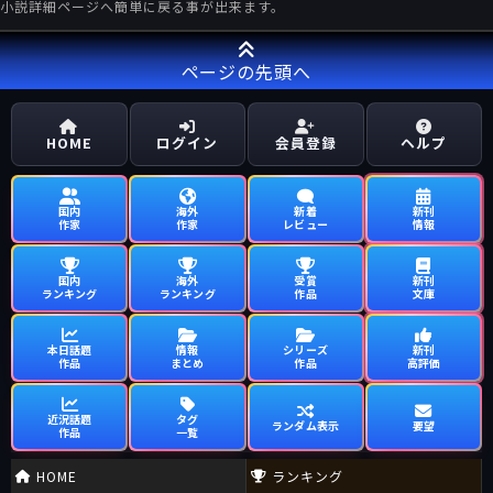
小説詳細ページへ簡単に戻る事が出来ます。
ページの先頭へ
HOME
ログイン
会員登録
ヘルプ
国内
海外
新着
新刊
作家
作家
レビュー
情報
国内
海外
受賞
新刊
ランキング
ランキング
作品
文庫
本日話題
情報
シリーズ
新刊
作品
まとめ
作品
高評価
近況話題
タグ
ランダム表示
要望
作品
一覧
HOME
ランキング