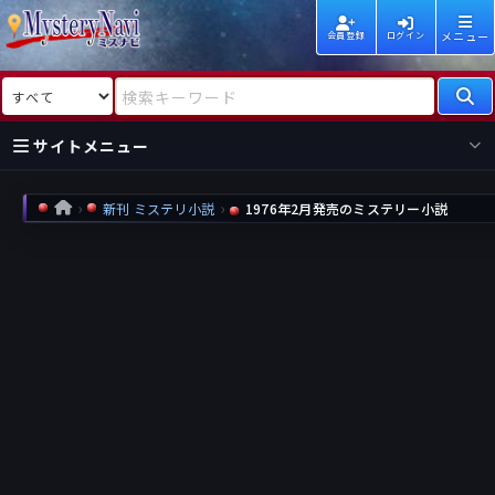
メニュー
会員登録
ログイン
検索対象
検索キーワード
サイトメニュー
国内
海外
新着
新刊
新刊 ミステリ小説
1976年2月発売のミステリー小説
HOME
作家
作家
レビュー
情報
国内
海外
受賞
新刊
ランキング
ランキング
作品
文庫
本日話題
情報
シリーズ
新刊
作品
まとめ
作品
高評価
近況話題
タグ
ランダム表示
要望
作品
一覧