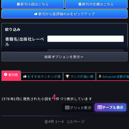
新刊小説はこちら
新刊の文庫はこちら
新刊から高評価のみをピックアップ
絞り込み
書籍名/出版社レーベ
ル
著者名
検索オプションを表示
国内
海外
あらすじ
新刊順
おすすめランキング順
ランクが高い順
Amazon点数が
出版社
～
pp.
ページ数
4
単行本
文庫本
フォーマット
1976年2月に発売された小説を
件づつ表示しています
～
Pt
オスダメ点数
テーブル表示
グリッド表示
～
Pt
潜在点数
全4件 1〜4 1/1ページ
～
Pt
Amazon点数