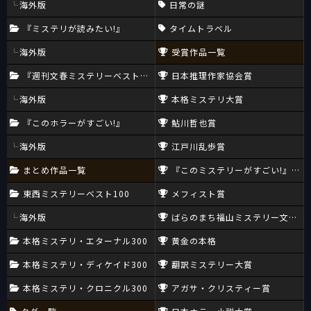
海外版
日常の謎
『ミステリが読みたい!』
タイムトラベル
海外版
受賞作品一覧
『週刊文春ミステリーベスト10』
日本推理作家協会賞
海外版
本格ミステリ大賞
『このホラーがすごい!』
鮎川哲也賞
海外版
江戸川乱歩賞
まとめ作品一覧
『このミステリーがすごい!』大賞
東西ミステリーベスト100
メフィスト賞
海外版
ばらのまち福山ミステリー文学新
本格ミステリ・エターナル300
黄金の本格
本格ミステリ・ディケイド300
翻訳ミステリー大賞
本格ミステリ・クロニクル300
アガサ・クリスティー賞