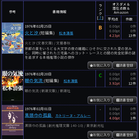
～
件
レビュー数
オスダメ＆
ラ
潜在点数＆
ン
参考
書籍情報
Amazon
～
人
読者数
ク
[
？
]
平均点
件数
年代
1976年02月25日
B
0.00pt
0件
0.00pt
0件
火と汐
(短編集)
松本清張
年代と月の範囲
先月以降
今月以降
4.23pt
13件
火と汐 (文春文庫) / 文藝春秋
年
月
京都の夏をいろどる大文字の夜の雑踏にひそかに交された愛の営み
～
と、同時に催された三宅島へのヨット・レースとの間の完全犯罪の謎
を追求する本格推理小説の傑作
年
月
お気に入り
読書登録
細かく検索
1976年02月20日
C
0.00pt
0件
0.00pt
0件
眼の気流
(短編集)
松本清張
絞り込みリセット
3.92pt
12件
眼の気流 (新潮文庫) / 新潮社
お気に入り
読書登録
1976年02月01日
-
0.00pt
0件
0.00pt
0件
黒頭巾の孤島
カトリーヌ・アルレー
4.00pt
1件
黒頭巾の孤島 (創元推理文庫 140-10) / 東京創元社
お気に入り
読書登録