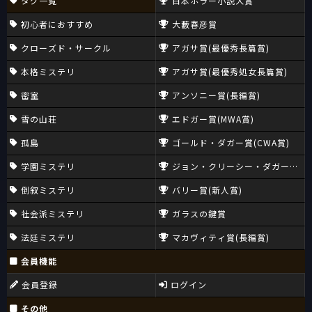
タグ一覧
日本ホラー小説大賞
初心者におすすめ
大藪春彦賞
クローズド・サークル
アガサ賞(最優秀長篇賞)
本格ミステリ
アガサ賞(最優秀処女長篇賞)
密室
アンソニー賞(長編賞)
雪の山荘
エドガー賞(MWA賞)
孤島
ゴールド・ダガー賞(CWA賞)
学園ミステリ
ジョン・クリーシー・ダガー賞(CW
倒叙ミステリ
バリー賞(新人賞)
社会派ミステリ
ガラスの鍵賞
法廷ミステリ
マカヴィティ賞(長編賞)
会員機能
会員登録
ログイン
その他