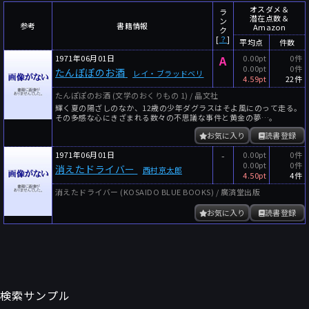
～
件
レビュー数
オスダメ＆
ラ
潜在点数＆
ン
参考
書籍情報
Amazon
～
人
読者数
ク
[
？
]
平均点
件数
年代
1971年06月01日
A
0.00pt
0件
0.00pt
0件
たんぽぽのお酒
レイ・ブラッドベリ
年代と月の範囲
先月以降
今月以降
4.59pt
22件
たんぽぽのお酒 (文学のおくりもの 1) / 晶文社
年
月
輝く夏の陽ざしのなか、12歳の少年ダグラスはそよ風にのって走る。
～
その多感な心にきざまれる数々の不思議な事件と黄金の夢…。
年
月
お気に入り
読書登録
1971年06月01日
-
0.00pt
0件
細かく検索
0.00pt
0件
消えたドライバー
西村京太郎
4.50pt
4件
絞り込みリセット
消えたドライバー (KOSAIDO BLUE BOOKS) / 廣済堂出版
お気に入り
読書登録
検索サンプル