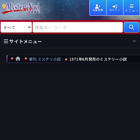
メニュー
会員登録
ログイン
検索対象
検索キーワード
サイトメニュー
国内
海外
新着
新刊
新刊 ミステリ小説
1971年6月発売のミステリー小説
HOME
作家
作家
レビュー
情報
国内
海外
受賞
新刊
ランキング
ランキング
作品
文庫
本日話題
情報
シリーズ
新刊
作品
まとめ
作品
高評価
近況話題
タグ
ランダム表示
要望
作品
一覧