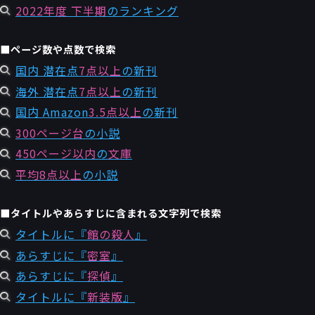
2022年度 下半期
のランキング
■ページ数や点数で検索
国内 潜在点
7点以上
の新刊
海外 潜在点
7点以上
の新刊
国内 Amazon
3.5点以上
の新刊
300ページ台
の小説
450ページ以内
の
文庫
平均8点以上
の小説
■タイトルやあらすじに含まれる文字列で検索
タイトルに『
館の殺人
』
あらすじに『
密室
』
あらすじに『
探偵
』
タイトルに『
新装版
』