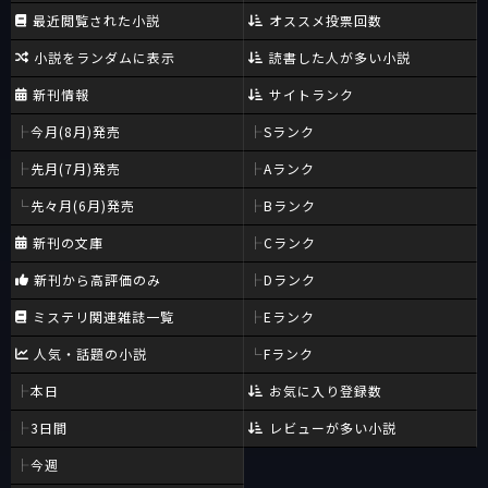
最近閲覧された小説
オススメ投票回数
小説をランダムに表示
読書した人が多い小説
新刊情報
サイトランク
今月(8月)発売
Sランク
先月(7月)発売
Aランク
先々月(6月)発売
Bランク
新刊の文庫
Cランク
新刊から高評価のみ
Dランク
ミステリ関連雑誌一覧
Eランク
人気・話題の小説
Fランク
本日
お気に入り登録数
3日間
レビューが多い小説
今週