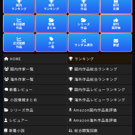
国内
海外
受賞
新刊
ランキング
ランキング
作品
文庫
本日話題
情報
シリーズ
新刊
作品
まとめ
作品
高評価
近況話題
タグ
ランダム表示
要望
作品
一覧
HOME
ランキング
国内作家一覧
国内作品総合ランキング
海外作家一覧
海外作品総合ランキング
新着レビュー
国内作品レビューランキング
小説情報まとめ
海外作品レビューランキング
シリーズ作品
Amazon国内作品高評価
レビュアー
Amazon海外作品高評価
新着小説
総合閲覧回数