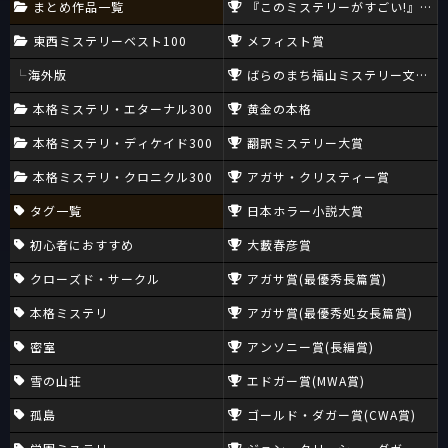
まとめ作品一覧
『このミステリーがすごい!』大賞
東西ミステリーベスト100
メフィスト賞
海外版
ばらのまち福山ミステリー文学新
本格ミステリ・エターナル300
黄金の本格
本格ミステリ・ディケイド300
翻訳ミステリー大賞
本格ミステリ・クロニクル300
アガサ・クリスティー賞
タグ一覧
日本ホラー小説大賞
初心者におすすめ
大藪春彦賞
クローズド・サークル
アガサ賞(最優秀長篇賞)
本格ミステリ
アガサ賞(最優秀処女長篇賞)
密室
アンソニー賞(長編賞)
雪の山荘
エドガー賞(MWA賞)
孤島
ゴールド・ダガー賞(CWA賞)