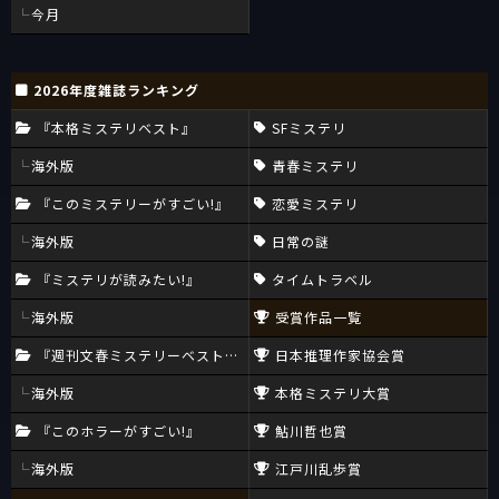
今月
2026年度雑誌ランキング
『本格ミステリベスト』
SFミステリ
海外版
青春ミステリ
『このミステリーがすごい!』
恋愛ミステリ
海外版
日常の謎
『ミステリが読みたい!』
タイムトラベル
海外版
受賞作品一覧
『週刊文春ミステリーベスト10』
日本推理作家協会賞
海外版
本格ミステリ大賞
『このホラーがすごい!』
鮎川哲也賞
海外版
江戸川乱歩賞