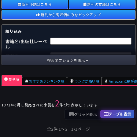
新刊小説はこちら
新刊の文庫はこちら
新刊から高評価のみをピックアップ
絞り込み
書籍名/出版社レーベ
ル
著者名
検索オプションを表示
国内
海外
あらすじ
新刊順
おすすめランキング順
ランクが高い順
Amazon点数が
出版社
～
pp.
ページ数
2
単行本
文庫本
フォーマット
1971年6月に発売された小説を
件づつ表示しています
～
Pt
オスダメ点数
テーブル表示
グリッド表示
～
Pt
潜在点数
全2件 1〜2 1/1ページ
～
Pt
Amazon点数