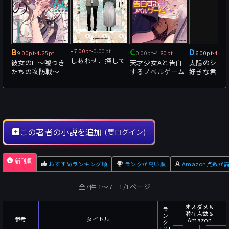
B
-
C
D
7.00pt
-
0.00pt
9.00pt
-
4.25pt
0.00pt
-
4.80pt
6.00pt
-
4.33
しあわせ、探して
彼女のL ～嘘つき
天才少女Aと告白
太陽のシズ
たちの攻防戦～
するノベルゲーム
好きな君と
で最高の12
この著者の小説を追加
(要ログイン)
新刊順
おすすめランキング順
ランクが高い順
Amazon点数が
全7件 1〜7 1/1ページ
オスダメ＆
ラ
潜在点数＆
ン
参考
タイトル
Amazon
ク
[
？
]