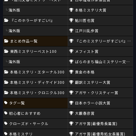
海外版
本格ミステリ大賞
『このホラーがすごい!』
鮎川哲也賞
海外版
江戸川乱歩賞
まとめ作品一覧
『このミステリーがすごい!』大賞
東西ミステリーベスト100
メフィスト賞
海外版
ばらのまち福山ミステリー文学新
本格ミステリ・エターナル300
黄金の本格
本格ミステリ・ディケイド300
翻訳ミステリー大賞
本格ミステリ・クロニクル300
アガサ・クリスティー賞
タグ一覧
日本ホラー小説大賞
初心者におすすめ
大藪春彦賞
クローズド・サークル
アガサ賞(最優秀長篇賞)
本格ミステリ
アガサ賞(最優秀処女長篇賞)