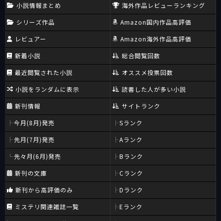
小説情報まとめ
海外作品レビューランキング
シリーズ作品
Amazon国内作品高評価
レビュアー
Amazon海外作品高評価
新着小説
総合閲覧回数
最近閲覧された小説
オススメ投票回数
小説をランダムに表示
読書した人が多い小説
新刊情報
サイトランク
今月(8月)発売
Sランク
先月(7月)発売
Aランク
先々月(6月)発売
Bランク
新刊の文庫
Cランク
新刊から高評価のみ
Dランク
ミステリ関連雑誌一覧
Eランク