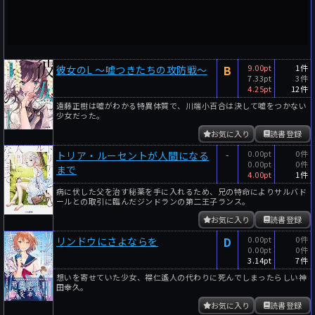
B
9.00pt
1件
彼女のL ～嘘つきたちの攻防戦～
7.33pt
3件
4.25pt
12件
遠藤正樹は嘘がわかる特異体質で、川端小百合は決して嘘をつかない
少女だった。
お気に入り
読書登録
-
0.00pt
0件
トリア・ルーセントが人間になる
0.00pt
0件
まで
4.00pt
1件
病に伏した父を治す秘薬を手に入れるため、兄の特命によりサルバド
ールとの取引に臨んだジンドランの第二王子ランス。
お気に入り
読書登録
D
0.00pt
0件
リンドウにさよならを
0.00pt
0件
3.14pt
7件
想いを寄せていた少女、襟仁遙人の代わりに死んでしまったらしい神
田幸久。
お気に入り
読書登録