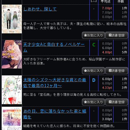
平均点
件数
-
7.00pt
1件
しあわせ、探して
7.00pt
1件
0.00pt
0件
母一人子一人で育った真子は、夫・康生の転勤に従い、絵本の出版社
を退職し、大分で暮らしている。
お気に入り
読書登録
C
0.00pt
0件
天才少女Aと告白するノベルゲー
6.00pt
1件
ム
4.80pt
5件
大好きなフリーゲーム制作者Aに会うため、桜山学園ゲーム制作部に
入った水谷湊。
お気に入り
読書登録
D
6.00pt
1件
太陽のシズク～大好きな君との最
6.00pt
1件
低で最高の12ヶ月～
4.33pt
3件
死に至る「宝石病」を患う理奈は海の見える高校に転校してきた。
お気に入り
読書登録
-
0.00pt
0件
あの日、恋に落ちなかった君と結
0.00pt
0件
婚を
3.00pt
1件
結婚を考えていた恋人に振られ、将来に不安を抱く持田麻衣。