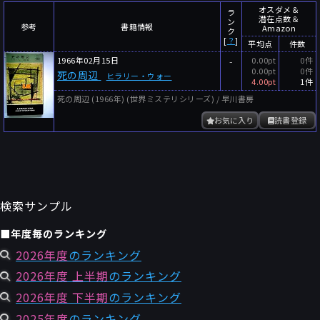
～
件
レビュー数
オスダメ＆
ラ
潜在点数＆
ン
参考
書籍情報
Amazon
～
人
読者数
ク
[
？
]
平均点
件数
年代
1966年02月15日
-
0.00pt
0件
0.00pt
0件
死の周辺
ヒラリー・ウォー
年代と月の範囲
先月以降
今月以降
4.00pt
1件
死の周辺 (1966年) (世界ミステリシリーズ) / 早川書房
年
月
～
お気に入り
読書登録
年
月
細かく検索
絞り込みリセット
検索サンプル
■年度毎のランキング
2026年度
のランキング
2026年度 上半期
のランキング
2026年度 下半期
のランキング
2025年度
のランキング