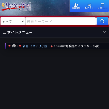
メニュー
会員登録
ログイン
検索対象
検索キーワード
サイトメニュー
国内
海外
新着
新刊
新刊 ミステリ小説
1966年2月発売のミステリー小説
HOME
作家
作家
レビュー
情報
国内
海外
受賞
新刊
ランキング
ランキング
作品
文庫
本日話題
情報
シリーズ
新刊
作品
まとめ
作品
高評価
近況話題
タグ
ランダム表示
要望
作品
一覧