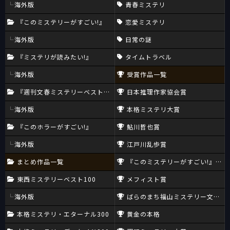
海外版
青春ミステリ
『このミステリーがすごい!』
恋愛ミステリ
海外版
日常の謎
『ミステリが読みたい!』
タイムトラベル
海外版
受賞作品一覧
『週刊文春ミステリーベスト10』
日本推理作家協会賞
海外版
本格ミステリ大賞
『このホラーがすごい!』
鮎川哲也賞
海外版
江戸川乱歩賞
まとめ作品一覧
『このミステリーがすごい!』大賞
東西ミステリーベスト100
メフィスト賞
海外版
ばらのまち福山ミステリー文学新
本格ミステリ・エターナル300
黄金の本格