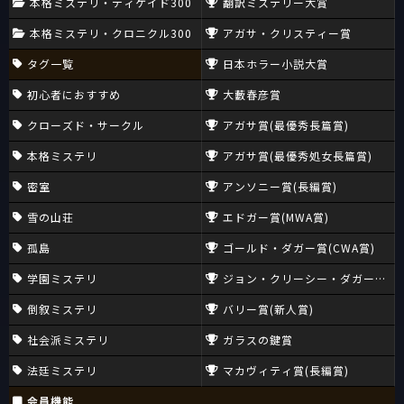
本格ミステリ・ディケイド300
翻訳ミステリー大賞
本格ミステリ・クロニクル300
アガサ・クリスティー賞
タグ一覧
日本ホラー小説大賞
初心者におすすめ
大藪春彦賞
クローズド・サークル
アガサ賞(最優秀長篇賞)
本格ミステリ
アガサ賞(最優秀処女長篇賞)
密室
アンソニー賞(長編賞)
雪の山荘
エドガー賞(MWA賞)
孤島
ゴールド・ダガー賞(CWA賞)
学園ミステリ
ジョン・クリーシー・ダガー賞(CW
倒叙ミステリ
バリー賞(新人賞)
社会派ミステリ
ガラスの鍵賞
法廷ミステリ
マカヴィティ賞(長編賞)
会員機能