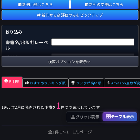
新刊小説はこちら
新刊の文庫はこちら
新刊から高評価のみをピックアップ
絞り込み
書籍名/出版社レーベ
ル
著者名
検索オプションを表示
国内
海外
あらすじ
新刊順
おすすめランキング順
ランクが高い順
Amazon点数が
出版社
～
pp.
ページ数
1
単行本
文庫本
フォーマット
1966年2月に発売された小説を
件づつ表示しています
～
Pt
オスダメ点数
テーブル表示
グリッド表示
～
Pt
潜在点数
全1件 1〜1 1/1ページ
～
Pt
Amazon点数