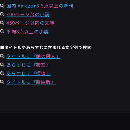
国内 Amazon
3.5点以上
の新刊
300ページ台
の小説
450ページ以内
の
文庫
平均8点以上
の小説
■タイトルやあらすじに含まれる文字列で検索
タイトルに『
館の殺人
』
あらすじに『
密室
』
あらすじに『
探偵
』
タイトルに『
新装版
』