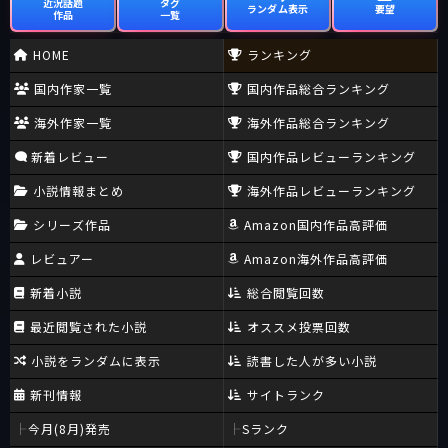
近況話題
タグ
ランダム表示
要望
作品
一覧
HOME
ランキング
国内作家一覧
国内作品総合ランキング
海外作家一覧
海外作品総合ランキング
新着レビュー
国内作品レビューランキング
小説情報まとめ
海外作品レビューランキング
シリーズ作品
Amazon国内作品高評価
レビュアー
Amazon海外作品高評価
新着小説
総合閲覧回数
最近閲覧された小説
オススメ投票回数
小説をランダムに表示
読書した人が多い小説
新刊情報
サイトランク
今月(8月)発売
Sランク