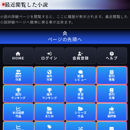
最近閲覧した小説
小説の詳細ページを閲覧すると、ここに履歴が表示されます。最近閲覧した
小説詳細ページへ簡単に戻る事が出来ます。
ページの先頭へ
HOME
ログイン
会員登録
ヘルプ
国内
海外
新着
新刊
作家
作家
レビュー
情報
国内
海外
受賞
新刊
ランキング
ランキング
作品
文庫
本日話題
情報
シリーズ
新刊
作品
まとめ
作品
高評価