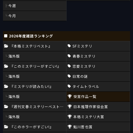
今週
今月
2026年度雑誌ランキング
『本格ミステリベスト』
SFミステリ
海外版
青春ミステリ
『このミステリーがすごい!』
恋愛ミステリ
海外版
日常の謎
『ミステリが読みたい!』
タイムトラベル
海外版
受賞作品一覧
『週刊文春ミステリーベスト10』
日本推理作家協会賞
海外版
本格ミステリ大賞
『このホラーがすごい!』
鮎川哲也賞