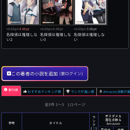
-
-
-
0.00pt
-
4.00pt
0.00pt
-
0.00pt
0.00pt
-
3.00pt
名探偵は推理しな
名探偵は推理しな
名探偵は推理しな
い2
い3
い
この著者の小説を追加
(要ログイン)
新刊順
おすすめランキング順
ランクが高い順
Amazon点数が
全3件 1〜3 1/1ページ
オスダメ＆
ラ
潜在点数＆
ン
参考
タイトル
Amazon
ク
[
？
]
平均点
件数