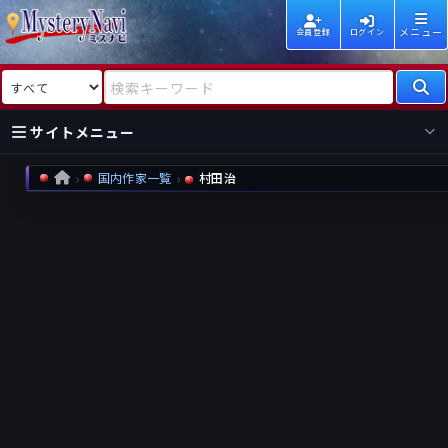
メニュー
会員登録
ログイン
検索対象
検索キーワード
サイトメニュー
国内作家一覧
村田治
HOME
国内
海外
新着
新刊
作家
作家
レビュー
情報
国内
海外
受賞
新刊
ランキング
ランキング
作品
文庫
本日話題
情報
シリーズ
新刊
作品
まとめ
作品
高評価
近況話題
タグ
ランダム表示
要望
作品
一覧