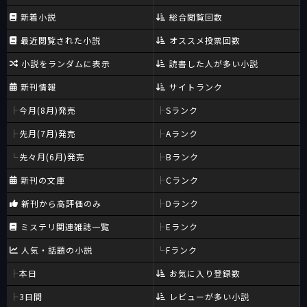
新着小説
総合閲覧回数
最近閲覧された小説
オススメ投票回数
小説をランダムに表示
読書した人が多い小説
新刊情報
サイトランク
今月(8月)発売
Sランク
先月(7月)発売
Aランク
先々月(6月)発売
Bランク
新刊の文庫
Cランク
新刊から高評価のみ
Dランク
ミステリ関連雑誌一覧
Eランク
人気・話題の小説
Fランク
本日
お気に入り登録数
3日間
レビューが多い小説