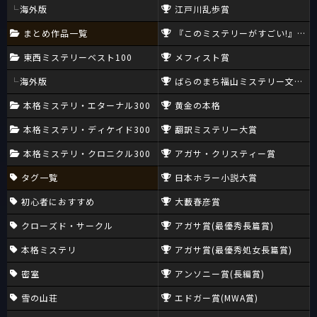
海外版
江戸川乱歩賞
まとめ作品一覧
『このミステリーがすごい!』大賞
東西ミステリーベスト100
メフィスト賞
海外版
ばらのまち福山ミステリー文学新
本格ミステリ・エターナル300
黄金の本格
本格ミステリ・ディケイド300
翻訳ミステリー大賞
本格ミステリ・クロニクル300
アガサ・クリスティー賞
タグ一覧
日本ホラー小説大賞
初心者におすすめ
大藪春彦賞
クローズド・サークル
アガサ賞(最優秀長篇賞)
本格ミステリ
アガサ賞(最優秀処女長篇賞)
密室
アンソニー賞(長編賞)
雪の山荘
エドガー賞(MWA賞)