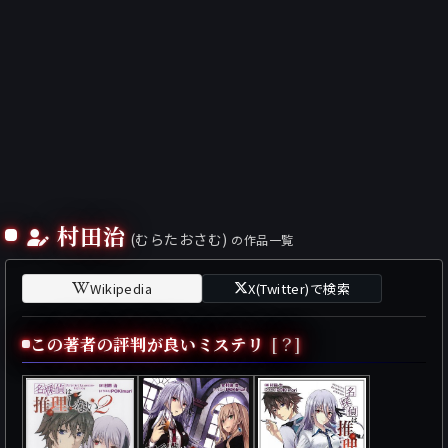
村田治
(むらたおさむ)
の作品一覧
Wikipedia
X(Twitter)で検索
この著者の評判が良いミステリ
[？]