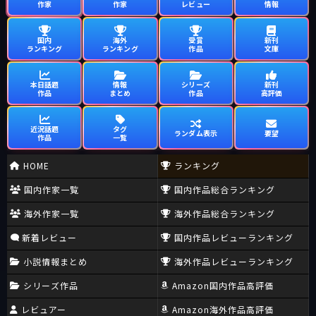
作家
作家
レビュー
情報
国内
海外
受賞
新刊
ランキング
ランキング
作品
文庫
本日話題
情報
シリーズ
新刊
作品
まとめ
作品
高評価
近況話題
タグ
ランダム表示
要望
作品
一覧
HOME
ランキング
国内作家一覧
国内作品総合ランキング
海外作家一覧
海外作品総合ランキング
新着レビュー
国内作品レビューランキング
小説情報まとめ
海外作品レビューランキング
シリーズ作品
Amazon国内作品高評価
レビュアー
Amazon海外作品高評価