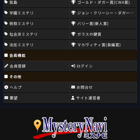
孤島
ゴールド・ダガー賞(CWA賞)
学園ミステリ
ジョン・クリーシー・ダガー賞(CW
倒叙ミステリ
バリー賞(新人賞)
社会派ミステリ
ガラスの鍵賞
法廷ミステリ
マカヴィティ賞(長編賞)
会員機能
会員登録
ログイン
その他
ヘルプ
お問合せ
要望
サイト運営者