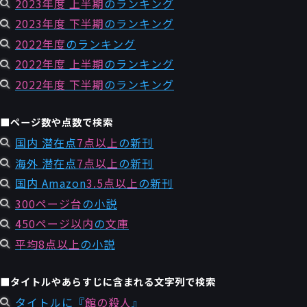
2023年度 上半期
のランキング
2023年度 下半期
のランキング
2022年度
のランキング
2022年度 上半期
のランキング
2022年度 下半期
のランキング
■ページ数や点数で検索
国内 潜在点
7点以上
の新刊
海外 潜在点
7点以上
の新刊
国内 Amazon
3.5点以上
の新刊
300ページ台
の小説
450ページ以内
の
文庫
平均8点以上
の小説
■タイトルやあらすじに含まれる文字列で検索
タイトルに『
館の殺人
』