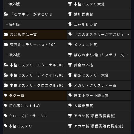
海外版
本格ミステリ大賞
『このホラーがすごい!』
鮎川哲也賞
海外版
江戸川乱歩賞
まとめ作品一覧
『このミステリーがすごい!』大賞
東西ミステリーベスト100
メフィスト賞
海外版
ばらのまち福山ミステリー文学新
本格ミステリ・エターナル300
黄金の本格
本格ミステリ・ディケイド300
翻訳ミステリー大賞
本格ミステリ・クロニクル300
アガサ・クリスティー賞
タグ一覧
日本ホラー小説大賞
初心者におすすめ
大藪春彦賞
クローズド・サークル
アガサ賞(最優秀長篇賞)
本格ミステリ
アガサ賞(最優秀処女長篇賞)