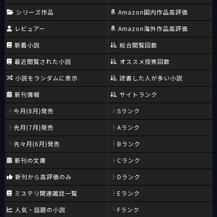
シリーズ作品
Amazon国内作品高評価
レビュアー
Amazon海外作品高評価
新着小説
総合閲覧回数
最近閲覧された小説
オススメ投票回数
小説をランダムに表示
読書した人が多い小説
新刊情報
サイトランク
今月(8月)発売
Sランク
先月(7月)発売
Aランク
先々月(6月)発売
Bランク
新刊の文庫
Cランク
新刊から高評価のみ
Dランク
ミステリ関連雑誌一覧
Eランク
人気・話題の小説
Fランク