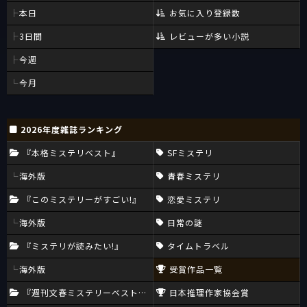
本日
お気に入り登録数
3日間
レビューが多い小説
今週
今月
2026年度雑誌ランキング
『本格ミステリベスト』
SFミステリ
海外版
青春ミステリ
『このミステリーがすごい!』
恋愛ミステリ
海外版
日常の謎
『ミステリが読みたい!』
タイムトラベル
海外版
受賞作品一覧
『週刊文春ミステリーベスト10』
日本推理作家協会賞