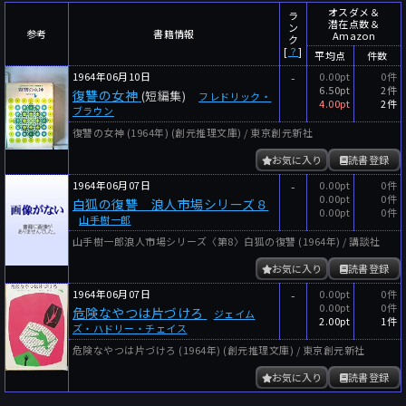
～
件
レビュー数
オスダメ＆
ラ
潜在点数＆
ン
参考
書籍情報
Amazon
～
人
読者数
ク
[
？
]
平均点
件数
年代
1964年06月10日
-
0.00pt
0件
6.50pt
2件
復讐の女神
(短編集)
フレドリック・
年代と月の範囲
先月以降
今月以降
4.00pt
2件
ブラウン
年
月
復讐の女神 (1964年) (創元推理文庫) / 東京創元新社
～
お気に入り
読書登録
年
月
1964年06月07日
-
0.00pt
0件
0.00pt
0件
白狐の復讐 浪人市場シリーズ８
細かく検索
0.00pt
0件
山手樹一郎
山手樹一郎浪人市場シリーズ〈第8〉白狐の復讐 (1964年) / 講談社
絞り込みリセット
お気に入り
読書登録
1964年06月07日
-
0.00pt
0件
0.00pt
0件
危険なやつは片づけろ
ジェイム
2.00pt
1件
ズ・ハドリー・チェイス
危険なやつは片づけろ (1964年) (創元推理文庫) / 東京創元新社
お気に入り
読書登録