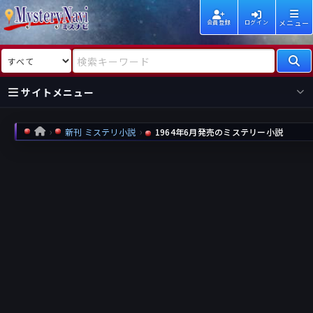
メニュー
会員登録
ログイン
検索対象
検索キーワード
サイトメニュー
国内
海外
新着
新刊
新刊 ミステリ小説
1964年6月発売のミステリー小説
HOME
作家
作家
レビュー
情報
国内
海外
受賞
新刊
ランキング
ランキング
作品
文庫
本日話題
情報
シリーズ
新刊
作品
まとめ
作品
高評価
近況話題
タグ
ランダム表示
要望
作品
一覧