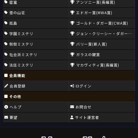
密室
アンソニー賞(長編賞)
雪の山荘
エドガー賞(MWA賞)
孤島
ゴールド・ダガー賞(CWA賞)
学園ミステリ
ジョン・クリーシー・ダガー賞(CW
倒叙ミステリ
バリー賞(新人賞)
社会派ミステリ
ガラスの鍵賞
法廷ミステリ
マカヴィティ賞(長編賞)
会員機能
会員登録
ログイン
その他
ヘルプ
お問合せ
要望
サイト運営者