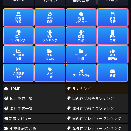
国内
海外
新着
新刊
作家
作家
レビュー
情報
国内
海外
受賞
新刊
ランキング
ランキング
作品
文庫
本日話題
情報
シリーズ
新刊
作品
まとめ
作品
高評価
近況話題
タグ
ランダム表示
要望
作品
一覧
HOME
ランキング
国内作家一覧
国内作品総合ランキング
海外作家一覧
海外作品総合ランキング
新着レビュー
国内作品レビューランキング
小説情報まとめ
海外作品レビューランキング