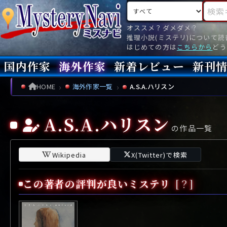
検索対象
検索キ
オススメ？ダメダメ？
推理小説(ミステリ)について
はじめての方は
こちらから
どう
国内作家
海外作家
新着レビュー
新刊
新刊
文庫
新刊
今月(
先月(
先々月
あ行
あ
い
ア行
う
ア
え
イ
お
ウ
エ
オ
HOME
海外作家一覧
A.S.A.ハリスン
か行
か
き
カ行
く
カ
け
キ
こ
ク
ケ
コ
A.S.A.ハリスン
さ行
さ
し
サ行
す
サ
せ
シ
そ
ス
セ
ソ
の作品一覧
た行
た
ち
タ行
つ
タ
て
チ
と
ツ
テ
ト
Wikipedia
X(Twitter)で検索
な行
な
に
ナ行
ぬ
ナ
ね
ニ
の
ヌ
ネ
ノ
この著者の評判が良いミステリ
[？]
は行
は
ひ
ハ行
ふ
ハ
へ
ヒ
ほ
フ
ヘ
ホ
ま行
ま
み
マ行
む
マ
め
ミ
も
ム
メ
モ