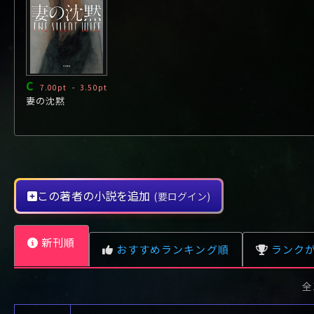
や行
や
ヤ行
ゆ
ヤ
よ
ユ
ヨ
ら行
ら
り
ラ行
る
ラ
れ
リ
ろ
ル
レ
ロ
わ行
わ
ワ行
ワ
C
7.00pt
-
3.50pt
妻の沈黙
この著者の小説を追加
(要ログイン)
新刊順
おすすめランキング順
ランク
全
レビュー数が多い順
タイトル順