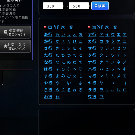
検索
:お気に入り
P
P
～
:読書登録
:読書済み
※ログイン後の機能
です
国内作家一覧
海外作家一覧
読書登録
あ行
あ
い
う
え
お
ア行
ア
イ
ウ
エ
オ
(要ログイン)
か行
か
き
く
け
こ
カ行
カ
キ
ク
ケ
コ
お気に入り
さ行
さ
し
す
せ
そ
サ行
サ
シ
ス
セ
ソ
(要ログイン)
た行
た
ち
つ
て
と
タ行
タ
チ
ツ
テ
ト
な行
な
に
ぬ
ね
の
ナ行
ナ
ニ
ヌ
ネ
ノ
は行
は
ひ
ふ
へ
ほ
ハ行
ハ
ヒ
フ
ヘ
ホ
ま行
ま
み
む
め
も
マ行
マ
ミ
ム
メ
モ
や行
や
ゆ
よ
ヤ行
ヤ
ユ
ヨ
ら行
ら
り
る
れ
ろ
ラ行
ラ
リ
ル
レ
ロ
わ行
わ
ワ行
ワ