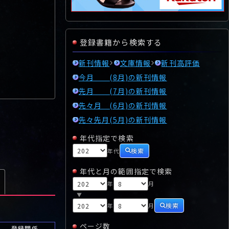
登録書籍から検索する
新刊情報
文庫情報
新刊高評価
今月 (8月)の新刊情報
先月 (7月)の新刊情報
先々月 (6月)の新刊情報
先々先月(5月)の新刊情報
年代指定で検索
検索
年代
年代と月の範囲指定で検索
年
月
▼
検索
年
月
ページ数
登録関係