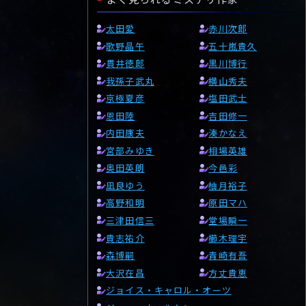
太田愛
赤川次郎
歌野晶午
五十嵐貴久
貫井徳郎
黒川博行
我孫子武丸
横山秀夫
京極夏彦
塩田武士
恩田陸
吉田修一
内田康夫
湊かなえ
宮部みゆき
相場英雄
奥田英朗
今邑彩
凪良ゆう
柚月裕子
高野和明
原田マハ
三津田信三
堂場瞬一
貴志祐介
櫛木理宇
森博嗣
青崎有吾
大沢在昌
方丈貴恵
ジョイス・キャロル・オーツ