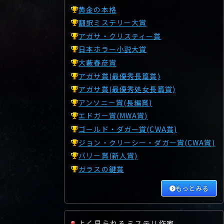
黄金の本格
翻訳ミステリー大賞
アガサ・クリスティー賞
日本ホラー小説大賞
大藪春彦賞
アガサ賞(最優秀長篇賞)
アガサ賞(最優秀処女長篇賞)
アンソニー賞(長編賞)
エドガー賞(MWA賞)
ゴールド・ダガー賞(CWA賞)
ジョン・クリーシー・ダガー賞(CWA賞)
バリー賞(新人賞)
ガラスの鍵賞
もっとみる
よく見られるミステリ作家