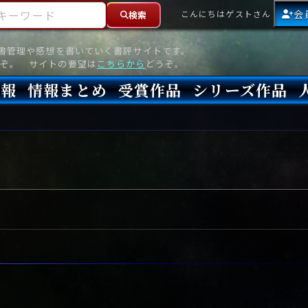
ーワード
会
こんにちはゲストさん
検索
読書管理や感想を書いていく書評サイトです。
ぞ。 サイトの要望は
こちらから
どうぞ。
情報
情報まとめ
受賞作品
シリーズ作品
情報
新刊
高評価
8月)発売
7月)発売
(6月)発売
『本格ミステリベスト』2026年版
『本格ミステリベスト』(海外)
『このミステリーがすごい!』2026年版
『このミステリーがすごい!』(海外)
『ミステリが読みたい!』2026年版
『ミステリが読みたい!』(海外)
『週刊文春ミステリーベスト10』2025年版
『週刊文春ミステリーベスト10』(海外)
本格ミステリ・エターナル300
本格ミステリ・ディケイド300
本格ミステリ・クロニクル300
ミステリー・リーグ
東西ミステリーベスト100 2012年版(国内)
東西ミステリーベスト100 2012年版(海外)
日本推理作家協会賞
本格ミステリ大賞
鮎川哲也賞
横溝正史ミステリ大賞
江戸川乱歩賞
メフィスト賞
『このミステリーがすごい!』大賞
アンソニー賞(長編賞)
エドガー賞(MWA賞)
ゴールド・ダガー賞(CWA賞)
バリー賞(長編賞)
ガラスの鍵賞
その他をもっとみる
その他をもっとみる