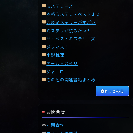
ミステリーズ
本格ミステリ・ベスト１０
このミステリーがすごい
ミステリが読みたい！
ザ・ベストミステリーズ
メフィスト
小説推理
オール・スイリ
ジャーロ
その他の関連書籍まとめ
もっとみる
お問合せ
お問合せ
サイトへの要望