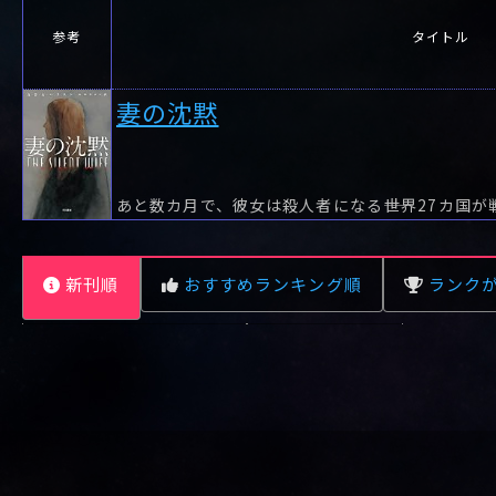
参考
タイトル
妻の沈黙
あと数カ月で、彼女は殺人者になる――世界27カ国
新刊順
おすすめランキング順
ランク
レビュー数が多い順
タイトル順