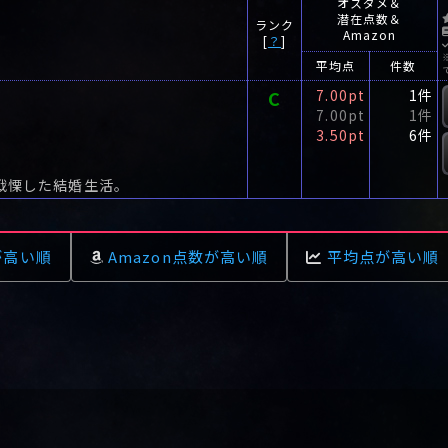
オスダメ＆
潜在点数＆
ランク
Amazon
[
？
]
平均点
件数
C
7.00pt
1件
7.00pt
1件
3.50pt
6件
が戦慄した結婚生活。
が高い順
Amazon点数が高い順
平均点が高い順