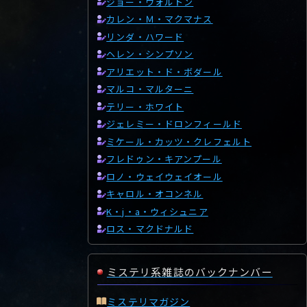
ジョー・ウォルトン
カレン・Ｍ・マクマナス
リンダ・ハワード
ヘレン・シンプソン
アリエット・ド・ボダール
マルコ・マルターニ
テリー・ホワイト
ジェレミー・ドロンフィールド
ミケール・カッツ・クレフェルト
フレドゥン・キアンプール
ロノ・ウェイウェイオール
キャロル・オコンネル
K・j・a・ウィシュニア
ロス・マクドナルド
ミステリ系雑誌のバックナンバー
ミステリマガジン