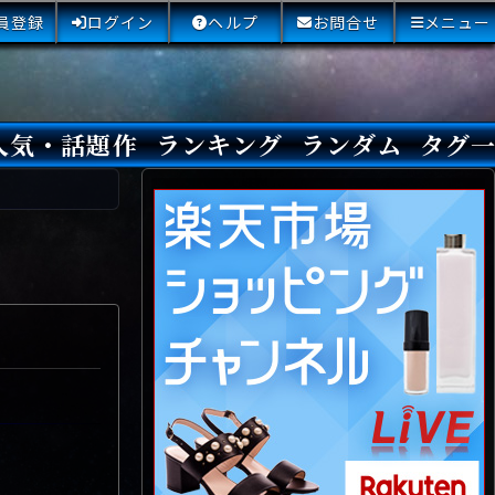
員登録
ログイン
ヘルプ
お問合せ
メニュー
人気・話題作
ランキング
ランダム
タグ
本日
3日間
今週
今月
最近閲覧された小説
国内総合ランキング
海外総合ランキング
Amazon国内作品高評価
Amazon海外作品高評価
国内作品高評価
海外作品高評価
閲覧回数
オススメ投票回数
読書した人が多い小説
サイトランク
Sランク
Aランク
Bランク
Cランク
Dランク
Eランク
Fランク
初心者におすすめ
クローズド・サー
本格ミステリ
青春ミステリ
学園ミステリ
日常の謎
SFミステリ
倒叙ミステリ
警察小説
映画化
ドラマ化
その他をもっとみ