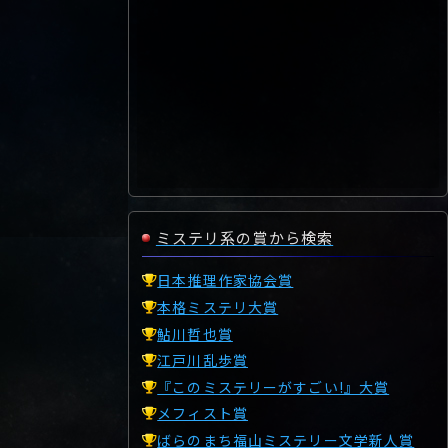
ミステリ系の賞から検索
日本推理作家協会賞
本格ミステリ大賞
鮎川哲也賞
江戸川乱歩賞
『このミステリーがすごい!』大賞
メフィスト賞
ばらのまち福山ミステリー文学新人賞