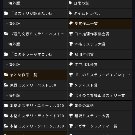
海外版
日常の謎
『ミステリが読みたい!』
タイムトラベル
海外版
受賞作品一覧
『週刊文春ミステリーベスト10』
日本推理作家協会賞
海外版
本格ミステリ大賞
『このホラーがすごい!』
鮎川哲也賞
海外版
江戸川乱歩賞
まとめ作品一覧
『このミステリーがすごい!』大賞
東西ミステリーベスト100
メフィスト賞
海外版
ばらのまち福山ミステリー文学新
本格ミステリ・エターナル300
黄金の本格
本格ミステリ・ディケイド300
翻訳ミステリー大賞
本格ミステリ・クロニクル300
アガサ・クリスティー賞