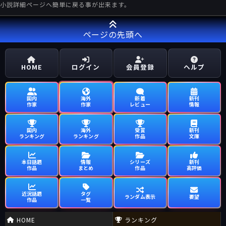
小説詳細ページへ簡単に戻る事が出来ます。
ページの先頭へ
HOME
ログイン
会員登録
ヘルプ
国内
海外
新着
新刊
作家
作家
レビュー
情報
国内
海外
受賞
新刊
ランキング
ランキング
作品
文庫
本日話題
情報
シリーズ
新刊
作品
まとめ
作品
高評価
近況話題
タグ
ランダム表示
要望
作品
一覧
HOME
ランキング