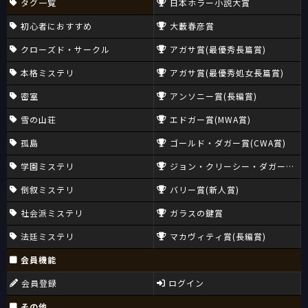
タグ一覧
日本ホラー小説大賞
初心者におすすめ
大藪春彦賞
クローズド・サークル
アガサ賞(最優秀長篇賞)
本格ミステリ
アガサ賞(最優秀処女長篇賞)
密室
アンソニー賞(長編賞)
雪の山荘
エドガー賞(MWA賞)
孤島
ゴールド・ダガー賞(CWA賞)
学園ミステリ
ジョン・クリーシー・ダガー賞(CW
倒叙ミステリ
バリー賞(新人賞)
社会派ミステリ
ガラスの鍵賞
法廷ミステリ
マカヴィティ賞(長編賞)
会員機能
会員登録
ログイン
その他