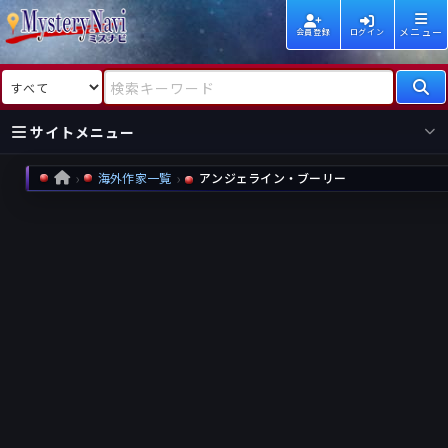
メニュー
会員登録
ログイン
検索対象
検索キーワード
サイトメニュー
海外作家一覧
アンジェライン・ブーリー
HOME
国内
海外
新着
新刊
作家
作家
レビュー
情報
国内
海外
受賞
新刊
ランキング
ランキング
作品
文庫
本日話題
情報
シリーズ
新刊
作品
まとめ
作品
高評価
近況話題
タグ
ランダム表示
要望
作品
一覧