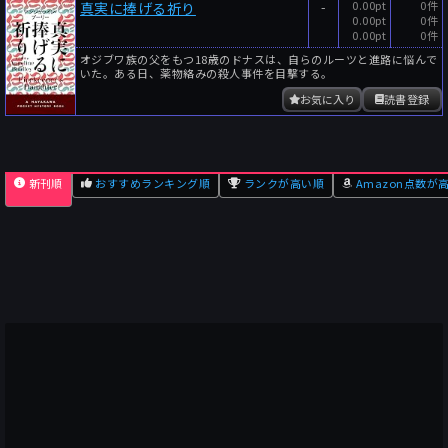
-
0.00pt
0件
真実に捧げる祈り
0.00pt
0件
0.00pt
0件
オジブワ族の父をもつ18歳のドナスは、自らのルーツと進路に悩んで
いた。ある日、薬物絡みの殺人事件を目撃する。
お気に入り
読書登録
新刊順
おすすめランキング順
ランクが高い順
Amazon点数が