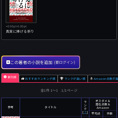
-
0.00pt
-
0.00pt
真実に捧げる祈り
この著者の小説を追加
(要ログイン)
新刊順
おすすめランキング順
ランクが高い順
Amazon点数が
全1件 1〜1 1/1ページ
オスダメ＆
ラ
潜在点数＆
ン
参考
タイトル
Amazon
ク
[
？
]
平均点
件数