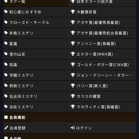
タグ一覧
日本ホラー小説大賞
初心者におすすめ
大藪春彦賞
クローズド・サークル
アガサ賞(最優秀長篇賞)
本格ミステリ
アガサ賞(最優秀処女長篇賞)
密室
アンソニー賞(長編賞)
雪の山荘
エドガー賞(MWA賞)
孤島
ゴールド・ダガー賞(CWA賞)
学園ミステリ
ジョン・クリーシー・ダガー賞(CW
倒叙ミステリ
バリー賞(新人賞)
社会派ミステリ
ガラスの鍵賞
法廷ミステリ
マカヴィティ賞(長編賞)
会員機能
会員登録
ログイン
その他