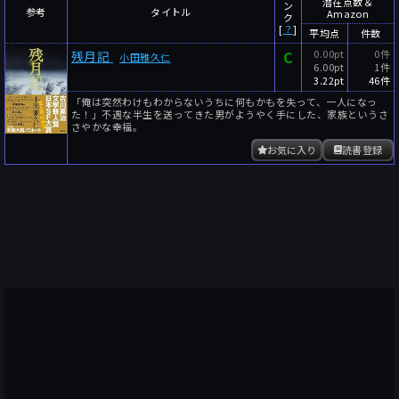
潜在点数＆
ン
参考
タイトル
Amazon
ク
[
？
]
平均点
件数
C
0.00pt
0件
残月記
小田雅久仁
6.00pt
1件
3.22pt
46件
「俺は突然わけもわからないうちに何もかもを失って、一人になっ
た！」不遇な半生を送ってきた男がようやく手にした、家族というさ
さやかな幸福。
お気に入り
読書登録