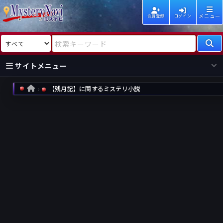
メニュー
会員登録
ログイン
検索対象
検索キーワード
サイトメニュー
【残月記】に関するミステリ小説
HOME
国内
海外
新着
新刊
作家
作家
レビュー
情報
国内
海外
受賞
新刊
ランキング
ランキング
作品
文庫
本日話題
情報
シリーズ
新刊
作品
まとめ
作品
高評価
近況話題
タグ
ランダム表示
要望
作品
一覧