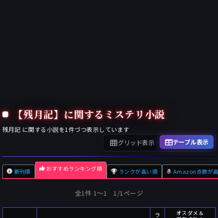
【残月記】に関するミステリ小説
残月記
に関する小説を
1
件づつ表示しています
テーブル表示
グリッド表示
おすすめランキング順
新刊順
ランクが高い順
Amazon点数が
全1件 1〜1 1/1ページ
オスダメ＆
ラ