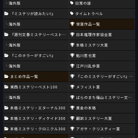
海外版
日常の謎
『ミステリが読みたい!』
タイムトラベル
海外版
受賞作品一覧
『週刊文春ミステリーベスト10』
日本推理作家協会賞
海外版
本格ミステリ大賞
『このホラーがすごい!』
鮎川哲也賞
海外版
江戸川乱歩賞
まとめ作品一覧
『このミステリーがすごい!』大賞
東西ミステリーベスト100
メフィスト賞
海外版
ばらのまち福山ミステリー文学新
本格ミステリ・エターナル300
黄金の本格
本格ミステリ・ディケイド300
翻訳ミステリー大賞
本格ミステリ・クロニクル300
アガサ・クリスティー賞