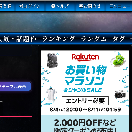
員登録
ログイン
ヘルプ
お問合せ
メニュー
人気・話題作
ランキング
ランダム
タグ
本日
3日間
今週
今月
最近閲覧された小説
国内総合ランキング
海外総合ランキング
Amazon国内作品高評価
Amazon海外作品高評価
国内作品高評価
海外作品高評価
閲覧回数
オススメ投票回数
読書した人が多い小説
サイトランク
Sランク
Aランク
Bランク
Cランク
Dランク
Eランク
Fランク
初心者におすすめ
クローズド・サー
本格ミステリ
青春ミステリ
学園ミステリ
日常の謎
SFミステリ
倒叙ミステリ
警察小説
映画化
ドラマ化
その他をもっとみ
テーブル表示