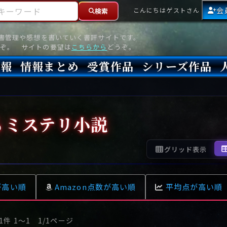
ーワード
会
こんにちはゲストさん
検索
読書管理や感想を書いていく書評サイトです。
ぞ。 サイトの要望は
こちらから
どうぞ。
情報
情報まとめ
受賞作品
シリーズ作品
情報
新刊
高評価
8月)発売
7月)発売
(6月)発売
『本格ミステリベスト』2026年版
『本格ミステリベスト』(海外)
『このミステリーがすごい!』2026年版
『このミステリーがすごい!』(海外)
『ミステリが読みたい!』2026年版
『ミステリが読みたい!』(海外)
『週刊文春ミステリーベスト10』2025年版
『週刊文春ミステリーベスト10』(海外)
本格ミステリ・エターナル300
本格ミステリ・ディケイド300
本格ミステリ・クロニクル300
ミステリー・リーグ
東西ミステリーベスト100 2012年版(国内)
東西ミステリーベスト100 2012年版(海外)
日本推理作家協会賞
本格ミステリ大賞
鮎川哲也賞
横溝正史ミステリ大賞
江戸川乱歩賞
メフィスト賞
『このミステリーがすごい!』大賞
アンソニー賞(長編賞)
エドガー賞(MWA賞)
ゴールド・ダガー賞(CWA賞)
バリー賞(長編賞)
ガラスの鍵賞
その他をもっとみる
その他をもっとみる
るミステリ小説
グリッド表示
が高い順
Amazon点数が高い順
平均点が高い順
1件 1〜1 1/1ページ