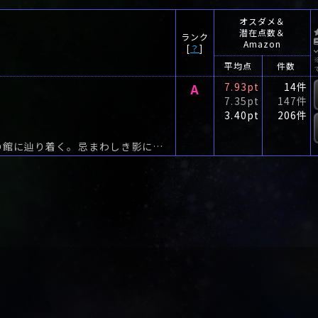
オスダメ＆
潜在点数＆
ランク
Amazon
[
？
]
平均点
件数
A
7.93pt
14件
7.35pt
147件
3.40pt
206件
蒼白い霧に峠を越えると、湖上の小島に建つ漆黒の館に辿り着く。忌まわしき影に包まれた浦登家の人々が住まう「暗黒館」。