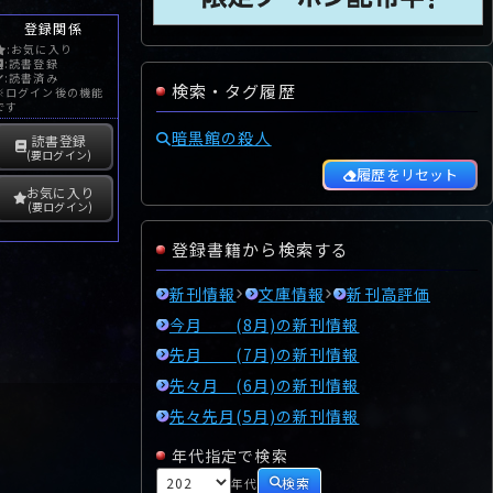
登録関係
:お気に入り
:読書登録
:読書済み
検索・タグ履歴
※ログイン後の機能
です
暗黒館の殺人
読書登録
(要ログイン)
履歴をリセット
お気に入り
(要ログイン)
登録書籍から検索する
新刊情報
文庫情報
新刊高評価
今月 (8月)の新刊情報
先月 (7月)の新刊情報
先々月 (6月)の新刊情報
先々先月(5月)の新刊情報
年代指定で検索
検索
年代