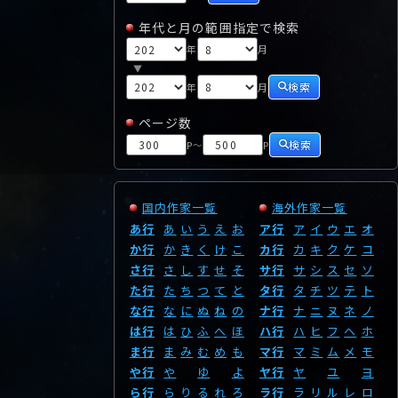
年代と月の範囲指定で検索
年
月
▼
検索
年
月
ページ数
検索
P
P
～
国内作家一覧
海外作家一覧
あ行
あ
い
う
え
お
ア行
ア
イ
ウ
エ
オ
か行
か
き
く
け
こ
カ行
カ
キ
ク
ケ
コ
さ行
さ
し
す
せ
そ
サ行
サ
シ
ス
セ
ソ
た行
た
ち
つ
て
と
タ行
タ
チ
ツ
テ
ト
な行
な
に
ぬ
ね
の
ナ行
ナ
ニ
ヌ
ネ
ノ
は行
は
ひ
ふ
へ
ほ
ハ行
ハ
ヒ
フ
ヘ
ホ
ま行
ま
み
む
め
も
マ行
マ
ミ
ム
メ
モ
や行
や
ゆ
よ
ヤ行
ヤ
ユ
ヨ
ら行
ら
り
る
れ
ろ
ラ行
ラ
リ
ル
レ
ロ