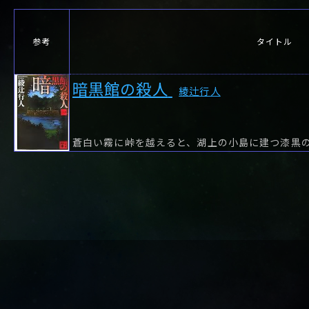
や行
や
ヤ行
ゆ
ヤ
よ
ユ
ヨ
ら行
ら
り
ラ行
る
ラ
れ
リ
ろ
ル
レ
ロ
参考
タイトル
わ行
わ
ワ行
ワ
暗黒館の殺人
綾辻行人