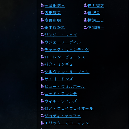
三津田信三
白井智之
内田康夫
芦沢央
高野和明
横溝正史
荒木あかね
堂場瞬一
リンジー・フェイ
ウジェーヌ・ヴィル
チャック・ウェンディグ
ローレン・ビュークス
パク・ミンギュ
シルヴァン・ヌーヴェル
ザ・ゴードンズ
ヒュー・ウォルポール
ニッキ・フレンチ
ウィル・ワイルズ
ロノ・ウェイウェイオール
ジョディ・ヤッフェ
エリック・マコーマック