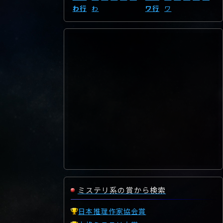
わ行
わ
ワ行
ワ
ミステリ系の賞から検索
日本推理作家協会賞