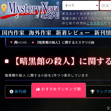
検索対象
検索キ
オススメ？ダメダメ？
推理小説(ミステリ)について
はじめての方は
こちらから
どう
国内作家
海外作家
新着レビュー
新刊
新刊
文庫
新刊
今月(
先月(
先々月
あ行
あ
い
ア行
う
ア
え
イ
お
ウ
エ
オ
HOME
【暗黒館の殺人】に関するミステリ小説
か行
か
き
カ行
く
カ
け
キ
こ
ク
ケ
コ
【暗黒館の殺人】に関す
さ行
さ
し
サ行
す
サ
せ
シ
そ
ス
セ
ソ
た行
た
ち
タ行
つ
タ
て
チ
と
ツ
テ
ト
暗黒館の殺人
に関する小説を
1
件づつ表示しています
な行
な
に
ナ行
ぬ
ナ
ね
ニ
の
ヌ
ネ
ノ
おすすめランキング順
新刊順
ランク
は行
は
ひ
ハ行
ふ
ハ
へ
ヒ
ほ
フ
ヘ
ホ
ま行
ま
み
マ行
む
マ
め
ミ
も
ム
メ
モ
レビュー数が多い順
全