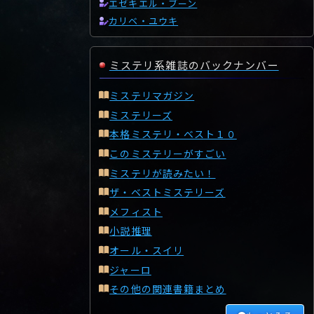
エゼキエル・ブーン
カリベ・ユウキ
ミステリ系雑誌のバックナンバー
ミステリマガジン
ミステリーズ
本格ミステリ・ベスト１０
このミステリーがすごい
ミステリが読みたい！
ザ・ベストミステリーズ
メフィスト
小説推理
オール・スイリ
ジャーロ
その他の関連書籍まとめ