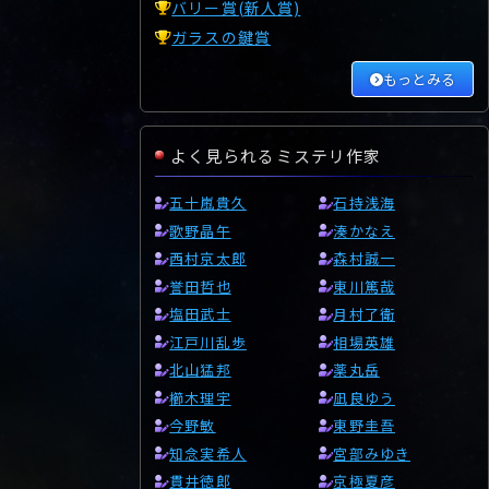
バリー賞(新人賞)
ガラスの鍵賞
もっとみる
よく見られるミステリ作家
五十嵐貴久
石持浅海
歌野晶午
湊かなえ
西村京太郎
森村誠一
誉田哲也
東川篤哉
塩田武士
月村了衛
江戸川乱歩
相場英雄
北山猛邦
薬丸岳
櫛木理宇
凪良ゆう
今野敏
東野圭吾
知念実希人
宮部みゆき
貫井徳郎
京極夏彦