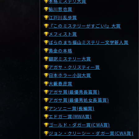
本格ミステリ大賞
鮎川哲也賞
江戸川乱歩賞
『このミステリーがすごい!』大賞
メフィスト賞
ばらのまち福山ミステリー文学新人賞
黄金の本格
翻訳ミステリー大賞
アガサ・クリスティー賞
日本ホラー小説大賞
大藪春彦賞
アガサ賞(最優秀長篇賞)
アガサ賞(最優秀処女長篇賞)
アンソニー賞(長編賞)
エドガー賞(MWA賞)
ゴールド・ダガー賞(CWA賞)
ジョン・クリーシー・ダガー賞(CWA賞)