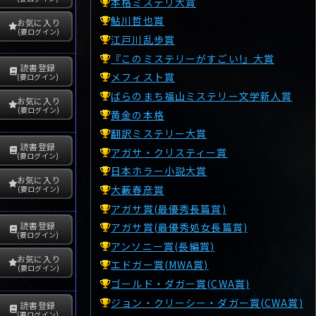
本格ミステリ大賞
鮎川哲也賞
お気に入り
(要ログイン)
江戸川乱歩賞
『このミステリーがすごい!』大賞
読書登録
メフィスト賞
(要ログイン)
ばらのまち福山ミステリー文学新人賞
お気に入り
(要ログイン)
黄金の本格
翻訳ミステリー大賞
読書登録
アガサ・クリスティー賞
(要ログイン)
日本ホラー小説大賞
お気に入り
大藪春彦賞
(要ログイン)
アガサ賞(最優秀長篇賞)
読書登録
アガサ賞(最優秀処女長篇賞)
(要ログイン)
アンソニー賞(長編賞)
お気に入り
エドガー賞(MWA賞)
(要ログイン)
ゴールド・ダガー賞(CWA賞)
ジョン・クリーシー・ダガー賞(CWA賞)
読書登録
(要ログイン)