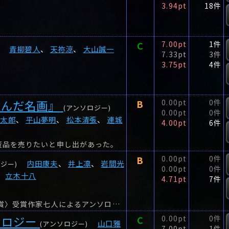
3.94pt
18件
C
7.00pt
1件
青柳碧人
、
天祢涼
、
大山誠一
7.33pt
3件
3.75pt
4件
歪んだ名画』
B
0.00pt
0件
(アンソロジー)
0.00pt
0件
綸太郎
、
平山夢明
、
松本清張
、
連城
4.00pt
6件
董品を売りたいと申し出があった。
B
0.00pt
0件
内田康夫
、
井上凛
、
岩間光
ジー)
0.00pt
0件
、
立木十八
4.71pt
7件
東京都北区主催の〈北区 内田康夫ミステリー文学賞〉受賞作家七人によるアンソロジー。
ソロジー
C
0.00pt
0件
山口雅
(アンソロジー)
7.00pt
1件