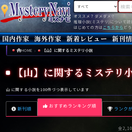
検索対象
検索キ
オススメ？ダメダメ？
推理小説(ミステリ)について
はじめての方は
こちらから
どう
国内作家
海外作家
新着レビュー
新刊
新刊
文庫
新刊
今月(
先月(
先々月
あ行
あ
い
ア行
う
ア
え
イ
お
ウ
エ
オ
HOME
【山】に関するミステリ小説
か行
か
き
カ行
く
カ
け
キ
こ
ク
ケ
コ
【山】に関するミステリ
さ行
さ
し
サ行
す
サ
せ
シ
そ
ス
セ
ソ
た行
た
ち
タ行
つ
タ
て
チ
と
ツ
テ
ト
山
に関する小説を
100
件づつ表示しています
な行
な
に
ナ行
ぬ
ナ
ね
ニ
の
ヌ
ネ
ノ
おすすめランキング順
新刊順
ランク
は行
は
ひ
ハ行
ふ
ハ
へ
ヒ
ほ
フ
ヘ
ホ
ま行
ま
み
マ行
む
マ
め
ミ
も
ム
メ
モ
レビュー数が多い順
全2,1