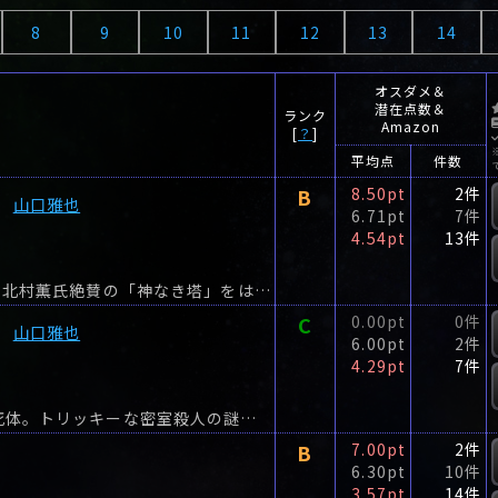
8
9
10
11
12
13
14
オスダメ＆
潜在点数＆
ランク
Amazon
[
？
]
平均点
件数
B
8.50pt
2件
山口雅也
6.71pt
7件
4.54pt
13件
塔から飛び降りた学者の死体が屋上で発見された!?北村薫氏絶賛の「神なき塔」をはじめ、ノアの箱舟を模した船での密室殺人「ノアの最後の航海」、貴族庭園の宝探しゲームが死体発見に発展する「...
C
0.00pt
0件
山口雅也
6.00pt
2件
4.29pt
7件
見知らぬ部屋で目覚めた作家が発見したバラバラ死体。トリッキーな密室殺人の謎を描く「だらしない男の密室」。
B
7.00pt
2件
6.30pt
10件
3.57pt
14件