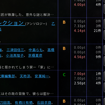
4.00pt
4件
本格ミステリの華・密室トリック。国内・海外の巨匠が執筆した、意外な謎と解決が冴える傑作短編。
レクション
B
0.00pt
0件
乙
(アンソロジー)
7.33pt
3件
高
4.14pt
21件
。
B
0.00pt
0件
海
、
三津田信三
、
中島らも
、
高橋
0.00pt
0件
吉
、
小池真理子
、
京極夏彦
4.56pt
9件
おそろしい家、奇妙な家、住みたくない家、不思議と惹かれてしまう家ー「家」にまつわるホラー作品は古今東西人々の心を掴んで離さない。
C
7.00pt
1件
文庫編集部
、
天祢涼
、
安萬純一
、
7.00pt
1件
2.50pt
4件
戦国時代には数々の合戦の舞台裏で、徳川の治世にはその政の背後で、彼らは密かに戦い続けていた―。
B
0.00pt
0件
刀田高
、
有栖川有栖
、
石田衣良
、
9.00pt
1件