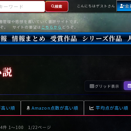
ーワード
会
こんにちはゲストさん
検索
読書管理や感想を書いていく書評サイトです。
ぞ。 サイトの要望は
こちらから
どうぞ。
情報
情報まとめ
受賞作品
シリーズ作品
情報
新刊
高評価
8月)発売
7月)発売
(6月)発売
『本格ミステリベスト』2026年版
『本格ミステリベスト』(海外)
『このミステリーがすごい!』2026年版
『このミステリーがすごい!』(海外)
『ミステリが読みたい!』2026年版
『ミステリが読みたい!』(海外)
『週刊文春ミステリーベスト10』2025年版
『週刊文春ミステリーベスト10』(海外)
本格ミステリ・エターナル300
本格ミステリ・ディケイド300
本格ミステリ・クロニクル300
ミステリー・リーグ
東西ミステリーベスト100 2012年版(国内)
東西ミステリーベスト100 2012年版(海外)
日本推理作家協会賞
本格ミステリ大賞
鮎川哲也賞
横溝正史ミステリ大賞
江戸川乱歩賞
メフィスト賞
『このミステリーがすごい!』大賞
アンソニー賞(長編賞)
エドガー賞(MWA賞)
ゴールド・ダガー賞(CWA賞)
バリー賞(長編賞)
ガラスの鍵賞
その他をもっとみる
その他をもっとみる
小説
グリッド表示
が高い順
Amazon点数が高い順
平均点が高い順
04件 1〜100 1/22ページ