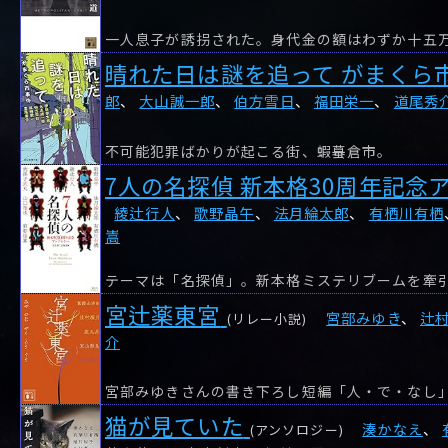
一人息子が誘拐された。身代金の額はわずか十五
晴れた日は謎を追って がまくら
郎
、
大山誠一郎
、
伯方雪日
、
福田栄一
、
道尾秀
不可能犯罪ばかりが起こる街、蝦蟇倉市。
7人の名探偵 新本格30周年記念
綾辻行人
、
歌野晶午
、
法月綸太郎
、
有栖川有栖
嵩
宮辻薬東宮
宮部みゆき
、
辻
(リレー小説)
介
猫が見ていた
湊かなえ
、
(アンソロジー)