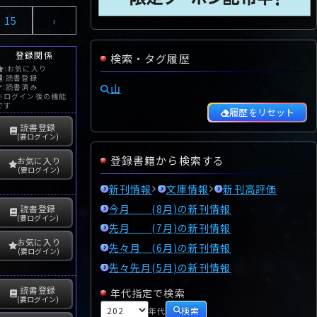
15
›
登録関係
検索・タグ履歴
:お気に入り
:読書登録
山
:読書済み
※ログイン後の機能
です
履歴をリセット
読書登録
(要ログイン)
登録書籍から検索する
お気に入り
(要ログイン)
新刊情報
文庫情報
新刊高評価
今月 (8月)の新刊情報
読書登録
(要ログイン)
先月 (7月)の新刊情報
お気に入り
先々月 (6月)の新刊情報
(要ログイン)
先々先月(5月)の新刊情報
読書登録
年代指定で検索
(要ログイン)
検索
年代