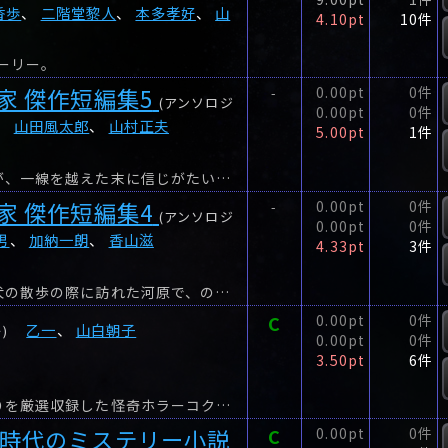
香歩
、
二階堂黎人
、
本多孝好
、
山
4.10pt
10件
ーリー。
家 傑作短編集5
0.00pt
0件
-
(アンソロジ
0.00pt
0件
、
山田風太郎
、
山村正夫
5.00pt
1件
同居の老人の奇行に悩まされ追い詰められた主婦が、一線を越えた末に信じがたい事実を知ることになる(「厭な老人」)。
家 傑作短編集4
0.00pt
0件
-
(アンソロジ
0.00pt
0件
男
、
加納一朗
、
香山滋
4.33pt
3件
妻が旅行で不在のあいだ、実家に戻った作家が、犬の散歩の際に訪れた河原で、のっぺらぼうの奇妙な人形を拾う(「人形」)。
C
0.00pt
0件
乙一
、
山白朝子
)
0.00pt
0件
3.50pt
6件
乙一＆山白朝子の初期〜現在までの怖い作品ばかりを厳選収録した怪奇ホラーコクション企画。
ナ時代のミステリー小説
C
0.00pt
0件