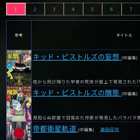
や行
や
ヤ行
ゆ
ヤ
よ
ユ
ヨ
1
2
3
4
5
6
7
ら行
ら
り
ラ行
る
ラ
れ
リ
ろ
ル
レ
ロ
わ行
わ
ワ行
ワ
参考
タイトル
キッド・ピストルズの妄想
(中編集)
キッド・ピストルズの醜態
(中編集)
帝都衛星軌道
島田荘司
(中編集)