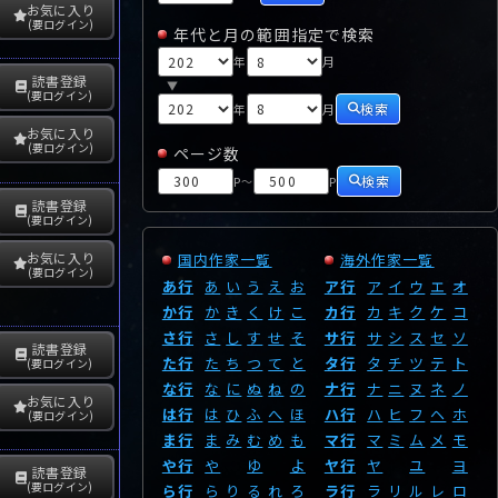
お気に入り
(要ログイン)
年代と月の範囲指定で検索
年
月
読書登録
▼
(要ログイン)
検索
年
月
お気に入り
(要ログイン)
ページ数
検索
P
P
～
読書登録
(要ログイン)
お気に入り
国内作家一覧
海外作家一覧
(要ログイン)
あ行
あ
い
う
え
お
ア行
ア
イ
ウ
エ
オ
か行
か
き
く
け
こ
カ行
カ
キ
ク
ケ
コ
さ行
さ
し
す
せ
そ
サ行
サ
シ
ス
セ
ソ
読書登録
た行
た
ち
つ
て
と
タ行
タ
チ
ツ
テ
ト
(要ログイン)
な行
な
に
ぬ
ね
の
ナ行
ナ
ニ
ヌ
ネ
ノ
お気に入り
は行
は
ひ
ふ
へ
ほ
ハ行
ハ
ヒ
フ
ヘ
ホ
(要ログイン)
ま行
ま
み
む
め
も
マ行
マ
ミ
ム
メ
モ
や行
や
ゆ
よ
ヤ行
ヤ
ユ
ヨ
読書登録
(要ログイン)
ら行
ら
り
る
れ
ろ
ラ行
ラ
リ
ル
レ
ロ