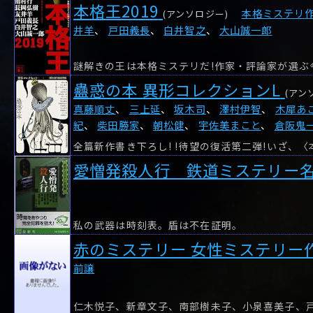
本格王2019
本格ミステリ
(アンソロジー)
井羊
、
戸田義長
、
白井智之
、
大山誠一郎
謎解きの王は本格ミステリだ!作家・評論家が選ぶ
蠱惑の本 異形コレクションL
(アン
真藤順丈
、
三上延
、
坂木司
、
澤村伊智
、
木犀あ
紀
、
柴田勝家
、
朝松健
、
宇佐美まこと
、
倉阪鬼
愛憎発殺人行 鉄道ミステリー
私の武器は時刻表。盾は不在証明。
赤のミステリー 女性ミステリー
前譲