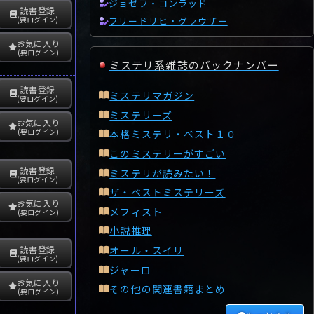
ジョゼフ・コンラッド
読書登録
フリードリヒ・グラウザー
(要ログイン)
お気に入り
(要ログイン)
ミステリ系雑誌のバックナンバー
読書登録
ミステリマガジン
(要ログイン)
ミステリーズ
お気に入り
(要ログイン)
本格ミステリ・ベスト１０
このミステリーがすごい
読書登録
ミステリが読みたい！
(要ログイン)
ザ・ベストミステリーズ
お気に入り
メフィスト
(要ログイン)
小説推理
オール・スイリ
読書登録
(要ログイン)
ジャーロ
お気に入り
その他の関連書籍まとめ
(要ログイン)