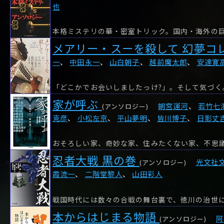
也
メアリー・スーを殺して 幻夢コ
一
、
中田永一
、
山白朝子
、
越前魔太郎
、
安達寛
「どこかでお会いしましたっけ?」。そして気づく
家が呼ぶ
朝宮運河
、
若竹七
(アンソロジー)
克彦
、
小松左京
、
平山夢明
、
皆川博子
、
日影丈
忍者大戦 黒の巻
光文社
(アンソロジー)
霞流一
、
二階堂黎人
、
山田彩人
本からはじまる物語
阿
(アンソロジー)