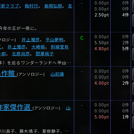
0.00pt
0件
-
作家クラブ
、
飴村行
、
長岡弘樹
、
友
0.00pt
0件
2.50pt
4件
今年の王が一冊に。
C
0.00pt
0件
井上雅彦
、
平山夢明
、
ソロジー)
5.50pt
2件
こ
、
井上雅彦
、
大崎梢
、
斜線堂有
4.80pt
5件
一郎
、
北原尚彦
、
間瀬純子
全篇新作書き下ろし! !待望の復活第二弾!いざ、〈本〉を巡るワンダーランドへ――平山夢明、真藤順丈、三上 延、坂木 司、澤村伊智、大崎 梢、斜線堂有紀、柴田勝家……超ベテランから期待の新...
名作館
0.00pt
0件
-
山前譲
(アンソロジー)
0.00pt
0件
4.00pt
2件
作家傑作選
0.00pt
0件
-
山
(アンソロジー)
0.00pt
0件
5.00pt
1件
仁木悦子、新章文子、南部樹未子、小泉喜美子、戸川昌子、藤木靖子、夏樹静子、井口泰子、山村美紗、皆川博子、栗本薫、青柳友子、斎藤澪、13人の女性作家だけによるミステリー・アンソロジー。