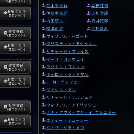
(要ログイン)
荒木あかね
島田荘司
お気に入り
伊坂幸太郎
赤川次郎
(要ログイン)
内田康夫
貫井徳郎
横溝正史
京極夏彦
読書登録
(要ログイン)
ウィリアム・ハガード
クリスティン・アシュリー
お気に入り
(要ログイン)
リチャード・プライス
マーサ・コンウェイ
読書登録
ラグナル・ヨナソン
(要ログイン)
キャロル・グッドマン
お気に入り
J・M・クッツェー
(要ログイン)
マイケル・マン
リチャード・テルフェア
ウィリアム・アイリッシュ
読書登録
(要ログイン)
ナナ・クワメ・アジェイ=ブレニヤー
お気に入り
エディー・ミューラー
(要ログイン)
パトリーシア・メロ