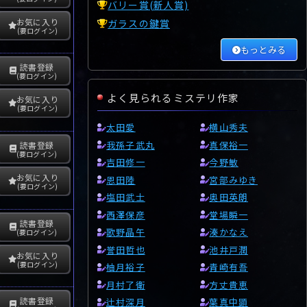
バリー賞(新人賞)
お気に入り
ガラスの鍵賞
(要ログイン)
もっとみる
読書登録
(要ログイン)
よく見られるミステリ作家
お気に入り
(要ログイン)
太田愛
横山秀夫
我孫子武丸
真保裕一
読書登録
(要ログイン)
吉田修一
今野敏
お気に入り
恩田陸
宮部みゆき
(要ログイン)
塩田武士
奥田英朗
西澤保彦
堂場瞬一
読書登録
歌野晶午
湊かなえ
(要ログイン)
誉田哲也
池井戸潤
お気に入り
(要ログイン)
柚月裕子
青崎有吾
月村了衛
方丈貴恵
読書登録
辻村深月
葉真中顕