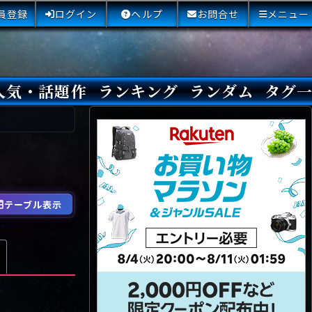
員登録
ログイン
ヘルプ
お問合せ
メニュー
人気・話題作
ランキング
ランダム
タグ
本日
3日間
今週
今月
最近閲覧された小説
国内総合ランキング
海外総合ランキング
Amazon国内作品高評価
Amazon海外作品高評価
国内作品高評価
海外作品高評価
閲覧回数
オススメ投票回数
読書した人が多い小説
サイトランク
Sランク
Aランク
Bランク
Cランク
Dランク
Eランク
Fランク
初心者におすすめ
クローズド・サー
本格ミステリ
青春ミステリ
学園ミステリ
日常の謎
SFミステリ
倒叙ミステリ
警察小説
映画化
ドラマ化
その他をもっとみ
テーブル表示