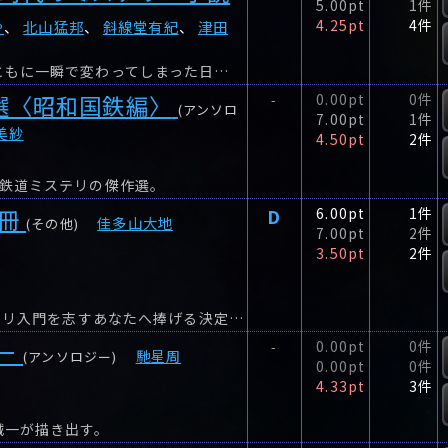
5.00pt
1件
4.25pt
4件
や
、
北山猛邦
、
斜線堂有紀
、
津田
緊急事態宣言からの「ステイホーム」のかけ声とともに一瞬で変わってしまった日常を舞台に、ミステリー界の珠玉の才能たちが競演する「ステイホームの密室殺人」!織守きょうや「夜明けが遠す...
選〈昭和国鉄編〉
0.00pt
0件
-
(アンソロ
7.00pt
1件
美紗
4.50pt
2件
る鉄道ミステリの傑作選。
冊
D
6.00pt
1件
佳多山大地
(その他)
7.00pt
2件
3.50pt
2件
<新本格ミステリ>がこの一冊で解る! 令和にミステリ入門を志すあなたへ捧げる決定版ブックガイド!本格ミステリの復興探究運動ーー<新本格ミステリ>ムーブメントは、戦後日本における最長・最...
ー
0.00pt
0件
-
馳星周
(アンソロジー)
0.00pt
0件
4.33pt
3件
誠一が描き出す。