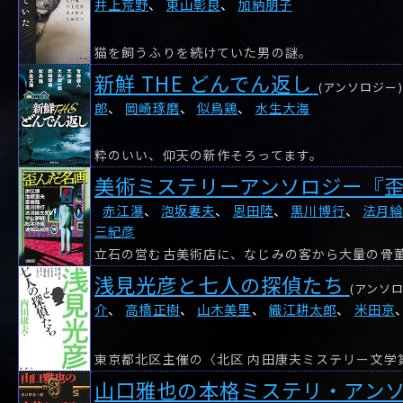
井上荒野
、
東山彰良
、
加納朋子
猫を飼うふりを続けていた男の謎。
新鮮 THE どんでん返し
(アンソロジー)
郎
、
岡崎琢磨
、
似鳥鶏
、
水生大海
粋のいい、仰天の新作そろってます。
美術ミステリーアンソロジー『
赤江瀑
、
泡坂妻夫
、
恩田陸
、
黒川博行
、
法月
三紀彦
立石の営む古美術店に、なじみの客から大量の骨
浅見光彦と七人の探偵たち
(アンソロ
介
、
高橋正樹
、
山木美里
、
織江耕太郎
、
米田京
山口雅也の本格ミステリ・アン