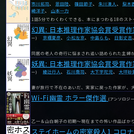
市川拓司
、
恩田陸
、
篠田節子
、
朱川湊人
、
梨木
崎洋子
、
山本一力
1話5分でわくわくできる、本にまつわる18のスト
幻異: 日本推理作家協会賞受賞作
京極夏彦
、
小松左京
、
中島らも
、
日影丈吉
ー)
妖異: 日本推理作家協会賞受賞作
綾辻行人
、
石川喬司
、
大下宇陀児
、
大坪砂
ー)
Wi-Fi幽霊 ホラー傑作選
(アンソロジー
ステイホームの密室殺人1 コロ