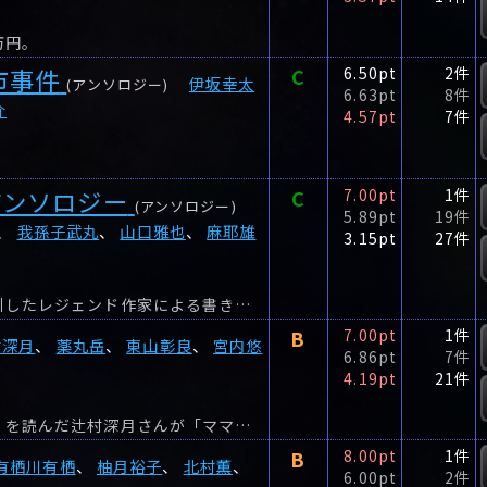
万円。
市事件
C
6.50pt
2件
伊坂幸太
(アンソロジー)
6.63pt
8件
介
4.57pt
7件
アンソロジー
C
7.00pt
1件
(アンソロジー)
5.89pt
19件
、
我孫子武丸
、
山口雅也
、
麻耶雄
3.15pt
27件
テーマは「名探偵」。新本格ミステリブームを牽引したレジェンド作家による書き下ろしミステリ競演。
B
7.00pt
1件
村深月
、
薬丸岳
、
東山彰良
、
宮内悠
6.86pt
7件
4.19pt
21件
宮部みゆきさんの書き下ろし短編「人・で・なし」を読んだ辻村深月さんが「ママ・はは」を書き下ろし、その辻村さんの短編を読んだ薬丸岳さんが「わたし・わたし」を書き下ろし…バトンは東山彰...
B
8.00pt
1件
有栖川有栖
、
柚月裕子
、
北村薫
、
6.00pt
2件