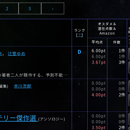
2
3
›
オスダメ＆
潜在点数＆
ランク
Amazon
[
？
]
平均点
件数
D
6.00pt
1件
矢
、
辻堂ゆめ
6.00pt
1件
3.67pt
3件
今日も二人は"殺し愛"夫と妻の視点に分かれ気鋭の著者二人が競作する、予測不能なラブサスペンス!平凡なサラリーマン・藤堂光弘。
0.00pt
0件
-
赤川次郎
編集)
0.00pt
0件
4.00pt
2件
テリー傑作選
0.00pt
0件
-
(アンソロジー)
0.00pt
0件
3.50pt
2件