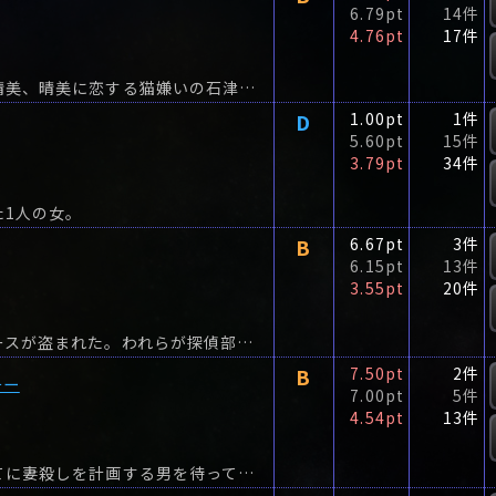
6.79pt
14件
4.76pt
17件
女性に弱く、血を見るのが大嫌いな片山刑事と妹晴美、晴美に恋する猫嫌いの石津、そしてホームズが、初の海外旅行へ。
D
1.00pt
1件
5.60pt
15件
3.79pt
34件
1人の女。
B
6.67pt
3件
6.15pt
13件
3.55pt
20件
連戦連敗の鯉ヶ窪学園野球部のグラウンドからベースが盗まれた。われらが探偵部にも相談が持ち込まれるが、あえなく未解決に。
B
7.50pt
2件
チー
7.00pt
5件
4.54pt
13件
結婚三か月、そろそろ妻を殺す頃合だ―財産目当てに妻殺しを計画する男を待っていた皮肉な展開をオフビートなユーモアをまじえて描く「妻を殺さば」、銀行金庫の中の“余分な”10ドルをめぐって二...