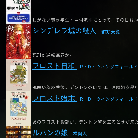
しがない貧乏学生・戸村流平にとって、その日は
シンデレラ城の殺人
紺野天龍
死刑か逆転無罪か。
フロスト日和
R・D・ウィングフィールド
フロスト始末
R・D・ウィングフィールド
ルパンの娘
横関大