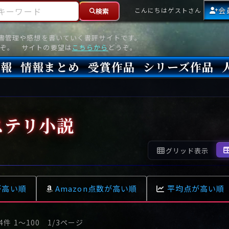
ーワード
会
こんにちはゲストさん
検索
読書管理や感想を書いていく書評サイトです。
ぞ。 サイトの要望は
こちらから
どうぞ。
情報
情報まとめ
受賞作品
シリーズ作品
情報
新刊
高評価
8月)発売
7月)発売
(6月)発売
『本格ミステリベスト』2026年版
『本格ミステリベスト』(海外)
『このミステリーがすごい!』2026年版
『このミステリーがすごい!』(海外)
『ミステリが読みたい!』2026年版
『ミステリが読みたい!』(海外)
『週刊文春ミステリーベスト10』2025年版
『週刊文春ミステリーベスト10』(海外)
本格ミステリ・エターナル300
本格ミステリ・ディケイド300
本格ミステリ・クロニクル300
ミステリー・リーグ
東西ミステリーベスト100 2012年版(国内)
東西ミステリーベスト100 2012年版(海外)
日本推理作家協会賞
本格ミステリ大賞
鮎川哲也賞
横溝正史ミステリ大賞
江戸川乱歩賞
メフィスト賞
『このミステリーがすごい!』大賞
アンソニー賞(長編賞)
エドガー賞(MWA賞)
ゴールド・ダガー賞(CWA賞)
バリー賞(長編賞)
ガラスの鍵賞
その他をもっとみる
その他をもっとみる
ステリ小説
グリッド表示
が高い順
Amazon点数が高い順
平均点が高い順
4件 1〜100 1/3ページ