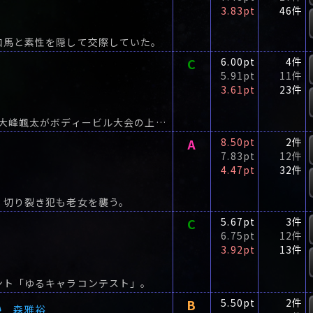
3.83pt
46件
和馬と素性を隠して交際していた。
C
6.00pt
4件
5.91pt
11件
3.61pt
23件
たった3ヵ月のトレーニング期間で、人気アイドル大峰颯太がボディービル大会の上位入賞を果たした。
A
8.50pt
2件
7.83pt
12件
4.47pt
32件
、切り裂き犯も老女を襲う。
C
5.67pt
3件
6.75pt
12件
3.92pt
13件
ント「ゆるキャラコンテスト」。
い
B
5.50pt
2件
森雅裕