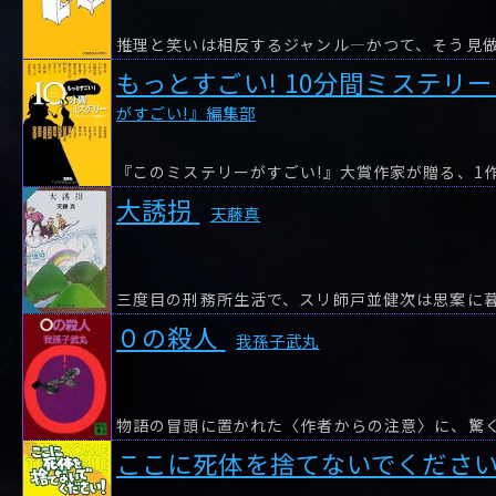
もっとすごい! 10分間ミステリー
がすごい!』編集部
大誘拐
天藤真
三度目の刑務所生活で、スリ師戸並健次は思案に
０の殺人
我孫子武丸
ここに死体を捨てないでくださ