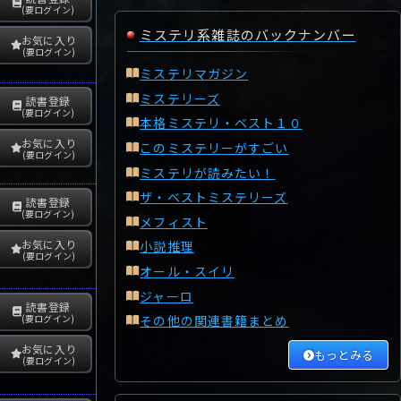
(要ログイン)
ミステリ系雑誌のバックナンバー
お気に入り
(要ログイン)
ミステリマガジン
ミステリーズ
読書登録
(要ログイン)
本格ミステリ・ベスト１０
お気に入り
このミステリーがすごい
(要ログイン)
ミステリが読みたい！
ザ・ベストミステリーズ
読書登録
(要ログイン)
メフィスト
お気に入り
小説推理
(要ログイン)
オール・スイリ
ジャーロ
読書登録
その他の関連書籍まとめ
(要ログイン)
お気に入り
もっとみる
(要ログイン)