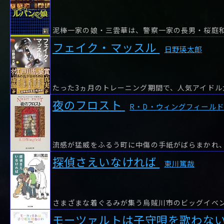
泥棒一家の娘・三雲華は、警察一家の長男・桜庭
フェイク・マッスル
日野瑛太郎
夜のフロスト
R・D・ウィングフィールド
流感が猛威をふるう町に中傷の手紙がばらまかれ
探偵さえいなければ
東川篤哉
さまざまな着ぐるみが集う烏賊川市のビッグイベ
モーツァルトは子守唄を歌わな