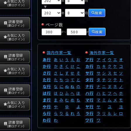
年
月
お気に入り
(要ログイン)
▼
検索
年
月
読書登録
ページ数
(要ログイン)
検索
P
P
～
お気に入り
(要ログイン)
国内作家一覧
海外作家一覧
読書登録
あ行
あ
い
う
え
お
ア行
ア
イ
ウ
エ
オ
(要ログイン)
か行
か
き
く
け
こ
カ行
カ
キ
ク
ケ
コ
お気に入り
さ行
さ
し
す
せ
そ
サ行
サ
シ
ス
セ
ソ
(要ログイン)
た行
た
ち
つ
て
と
タ行
タ
チ
ツ
テ
ト
な行
な
に
ぬ
ね
の
ナ行
ナ
ニ
ヌ
ネ
ノ
読書登録
は行
は
ひ
ふ
へ
ほ
ハ行
ハ
ヒ
フ
ヘ
ホ
(要ログイン)
ま行
ま
み
む
め
も
マ行
マ
ミ
ム
メ
モ
お気に入り
や行
や
ゆ
よ
ヤ行
ヤ
ユ
ヨ
(要ログイン)
ら行
ら
り
る
れ
ろ
ラ行
ラ
リ
ル
レ
ロ
わ行
わ
ワ行
ワ
読書登録
(要ログイン)