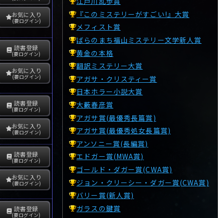
江戸川乱歩賞
『このミステリーがすごい!』大賞
お気に入り
(要ログイン)
メフィスト賞
ばらのまち福山ミステリー文学新人賞
読書登録
黄金の本格
(要ログイン)
翻訳ミステリー大賞
お気に入り
(要ログイン)
アガサ・クリスティー賞
日本ホラー小説大賞
読書登録
大藪春彦賞
(要ログイン)
アガサ賞(最優秀長篇賞)
お気に入り
アガサ賞(最優秀処女長篇賞)
(要ログイン)
アンソニー賞(長編賞)
読書登録
エドガー賞(MWA賞)
(要ログイン)
ゴールド・ダガー賞(CWA賞)
お気に入り
ジョン・クリーシー・ダガー賞(CWA賞)
(要ログイン)
バリー賞(新人賞)
ガラスの鍵賞
読書登録
(要ログイン)