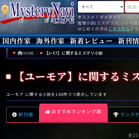
検索対象
検索キ
オススメ？ダメダメ？
推理小説(ミステリ)について
はじめての方は
こちらから
どう
国内作家
海外作家
新着レビュー
新刊
新刊
文庫
新刊
今月(
先月(
先々月
あ行
あ
い
ア行
う
ア
え
イ
お
ウ
エ
オ
HOME
【ﾕｰﾓｱ】に関するミステリ小説
か行
か
き
カ行
く
カ
け
キ
こ
ク
ケ
コ
【ユーモア】に関するミ
さ行
さ
し
サ行
す
サ
せ
シ
そ
ス
セ
ソ
た行
た
ち
タ行
つ
タ
て
チ
と
ツ
テ
ト
ユーモア
に関する小説を
100
件づつ表示しています
な行
な
に
ナ行
ぬ
ナ
ね
ニ
の
ヌ
ネ
ノ
おすすめランキング順
新刊順
ランク
は行
は
ひ
ハ行
ふ
ハ
へ
ヒ
ほ
フ
ヘ
ホ
ま行
ま
み
マ行
む
マ
め
ミ
も
ム
メ
モ
レビュー数が多い順
全21