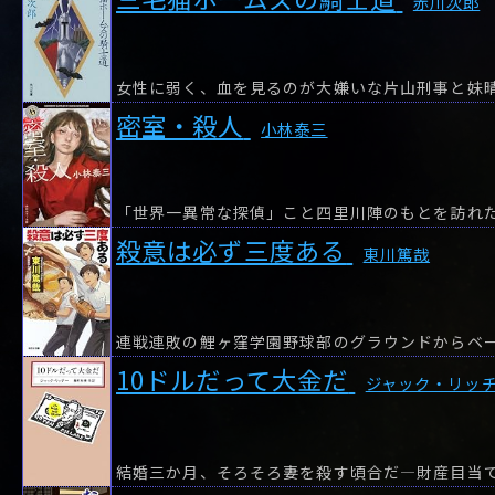
赤川次郎
密室・殺人
小林泰三
「世界一異常な探偵」こと四里川陣のもとを訪れた
殺意は必ず三度ある
東川篤哉
10ドルだって大金だ
ジャック・リッ