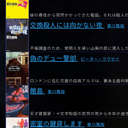
妹の春佳から突然かかってきた電話。それは殺人
交換殺人には向かない夜
東川篤哉
不倫調査のため、使用人を装い山奥の邸に潜入し
偽のデュー警部
ピーター・ラヴゼイ
館島
東川篤哉
密室の鍵貸します
東川篤哉