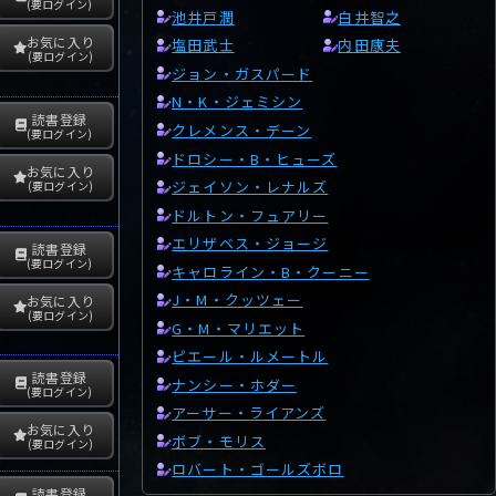
(要ログイン)
池井戸潤
白井智之
お気に入り
塩田武士
内田康夫
(要ログイン)
ジョン・ガスパード
N・K・ジェミシン
読書登録
クレメンス・デーン
(要ログイン)
ドロシー・B・ヒューズ
お気に入り
ジェイソン・レナルズ
(要ログイン)
ドルトン・フュアリー
エリザベス・ジョージ
読書登録
(要ログイン)
キャロライン・B・クーニー
J・M・クッツェー
お気に入り
(要ログイン)
G・M・マリエット
ピエール・ルメートル
読書登録
ナンシー・ホダー
(要ログイン)
アーサー・ライアンズ
お気に入り
ボブ・モリス
(要ログイン)
ロバート・ゴールズボロ
読書登録