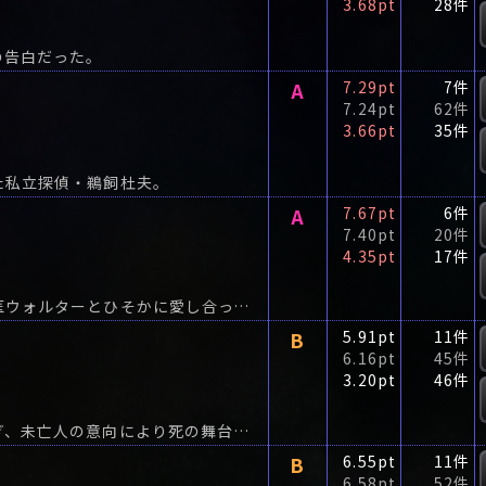
3.68pt
28件
の告白だった。
A
7.29pt
7件
7.24pt
62件
3.66pt
35件
た私立探偵・鵜飼杜夫。
A
7.67pt
6件
7.40pt
20件
4.35pt
17件
ロンドンに住む花屋の店員アルマは、妻ある歯科医ウォルターとひそかに愛し合っていた。
B
5.91pt
11件
6.16pt
45件
3.20pt
46件
天才建築家・十文字和臣の突然の死から半年が過ぎ、未亡人の意向により死の舞台となった異形の別荘に再び事件関係者が集められたとき、新たに連続殺人が勃発する。
B
6.55pt
11件
6.58pt
52件