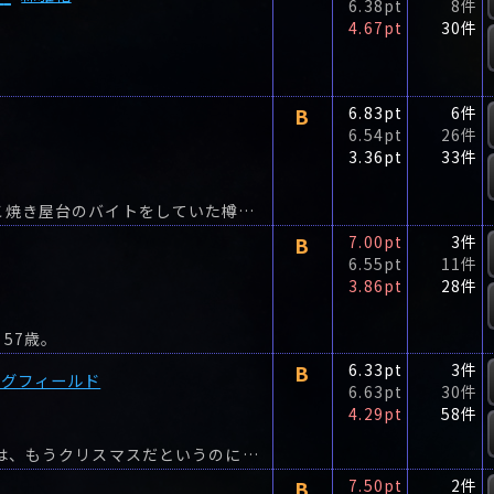
6.38pt
8件
4.67pt
30件
B
6.83pt
6件
6.54pt
26件
3.36pt
33件
大学の夏休み、先輩の手伝いで福岡県の門司でたこ焼き屋台のバイトをしていた樽井翔太郎は、ひょんなことからセーラー服の美少女、花園絵里香をヤクザ二人組から助け出してしまう。
B
7.00pt
3件
6.55pt
11件
3.86pt
28件
57歳。
B
6.33pt
3件
ングフィールド
6.63pt
30件
4.29pt
58件
ロンドンから70マイル。ここ田舎町のデントンでは、もうクリスマスだというのに大小様々な難問が持ちあがる。
B
7.50pt
2件