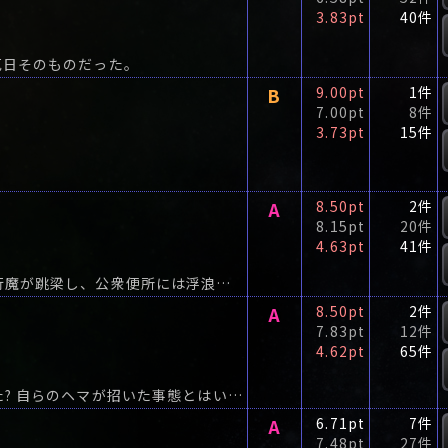
3.83pt
40件
厄日そのものだった。
B
9.00pt
1件
7.00pt
8件
3.73pt
15件
A
8.50pt
2件
8.15pt
20件
4.63pt
41件
肌寒い秋の季節。デントンの町では、連続婦女暴行魔が跳梁し、公衆便所には浮浪者の死体が転がる。
A
8.50pt
2件
7.83pt
12件
4.62pt
65件
あのフロスト警部が、デントン署を去るときが来た? 自らのヘマが招いた事態とはいえ、マレット署長や新任の主任警部の目論見どおり追い出されるのは業腹だ。
A
6.71pt
7件
7.48pt
27件