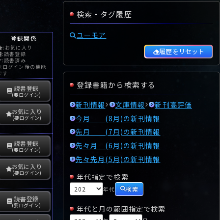
検索・タグ履歴
ユーモア
登録関係
:お気に入り
履歴をリセット
:読書登録
:読書済み
※ログイン後の機能
です
登録書籍から検索する
読書登録
(要ログイン)
新刊情報
文庫情報
新刊高評価
お気に入り
今月 (8月)の新刊情報
(要ログイン)
先月 (7月)の新刊情報
読書登録
先々月 (6月)の新刊情報
(要ログイン)
先々先月(5月)の新刊情報
お気に入り
(要ログイン)
年代指定で検索
検索
年代
読書登録
(要ログイン)
年代と月の範囲指定で検索