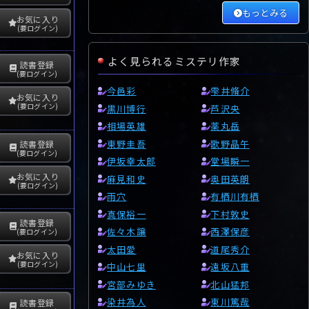
もっとみる
お気に入り
(要ログイン)
よく見られるミステリ作家
読書登録
(要ログイン)
今邑彩
雫井脩介
お気に入り
(要ログイン)
黒川博行
芦沢央
相場英雄
薬丸岳
東野圭吾
歌野晶午
読書登録
(要ログイン)
伊坂幸太郎
堂場瞬一
お気に入り
麻見和史
奥田英朗
(要ログイン)
雨穴
有栖川有栖
真保裕一
下村敦史
読書登録
佐々木譲
西澤保彦
(要ログイン)
太田愛
道尾秀介
お気に入り
(要ログイン)
中山七里
遠坂八重
宮部みゆき
北山猛邦
染井為人
東川篤哉
読書登録