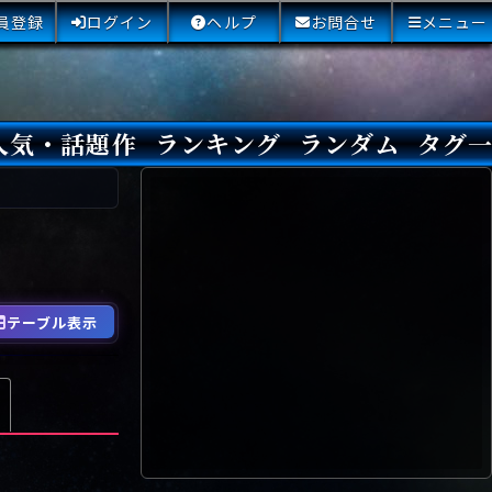
員登録
ログイン
ヘルプ
お問合せ
メニュー
人気・話題作
ランキング
ランダム
タグ
本日
3日間
今週
今月
最近閲覧された小説
国内総合ランキング
海外総合ランキング
Amazon国内作品高評価
Amazon海外作品高評価
国内作品高評価
海外作品高評価
閲覧回数
オススメ投票回数
読書した人が多い小説
サイトランク
Sランク
Aランク
Bランク
Cランク
Dランク
Eランク
Fランク
初心者におすすめ
クローズド・サー
本格ミステリ
青春ミステリ
学園ミステリ
日常の謎
SFミステリ
倒叙ミステリ
警察小説
映画化
ドラマ化
その他をもっとみ
テーブル表示