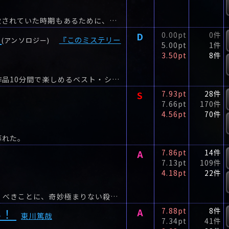
推理と笑いは相反するジャンル―かつて、そう見做されていた時期もあるために、日本の読書界でユーモアミステリーが認知され成熟するまでには長い年月を要した。
D
0.00pt
0件
『このミステリー
(アンソロジー)
5.00pt
1件
3.50pt
8件
『このミステリーがすごい!』大賞作家が贈る、1作品10分間で楽しめるベスト・ショート・ミステリー集、待望の第2弾!海堂尊や柚月裕子、中山七里、七尾与史、乾緑郎など話題の作家をはじめ、新進...
S
7.93pt
28件
7.66pt
170件
4.56pt
70件
暮れた。
A
7.86pt
14件
7.13pt
109件
4.18pt
22件
物語の冒頭に置かれた〈作者からの注意〉に、驚くべきことに、奇妙極まりない殺人劇の容疑者たち四人のリストが公開されている。
い！
A
7.88pt
8件
東川篤哉
7.34pt
41件