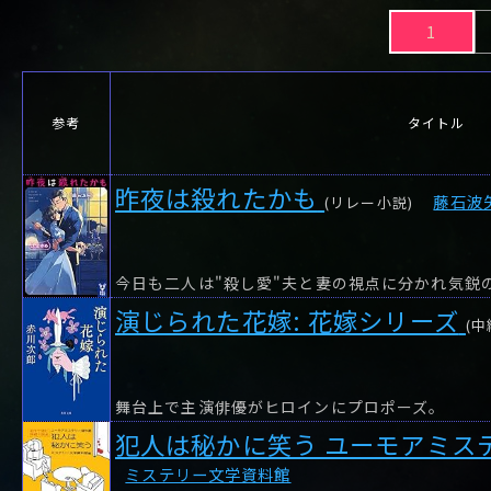
や行
や
ヤ行
ゆ
ヤ
よ
ユ
ヨ
1
ら行
ら
り
ラ行
る
ラ
れ
リ
ろ
ル
レ
ロ
わ行
わ
ワ行
ワ
参考
タイトル
昨夜は殺れたかも
藤石波
(リレー小説)
演じられた花嫁: 花嫁シリーズ
(中
舞台上で主演俳優がヒロインにプロポーズ。
犯人は秘かに笑う ユーモアミス
ミステリー文学資料館