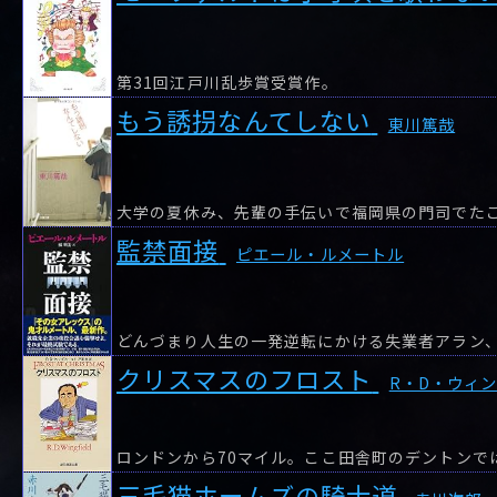
第31回江戸川乱歩賞受賞作。
もう誘拐なんてしない
東川篤哉
監禁面接
ピエール・ルメートル
どんづまり人生の一発逆転にかける失業者アラン、
クリスマスのフロスト
R・D・ウィ
三毛猫ホームズの騎士道