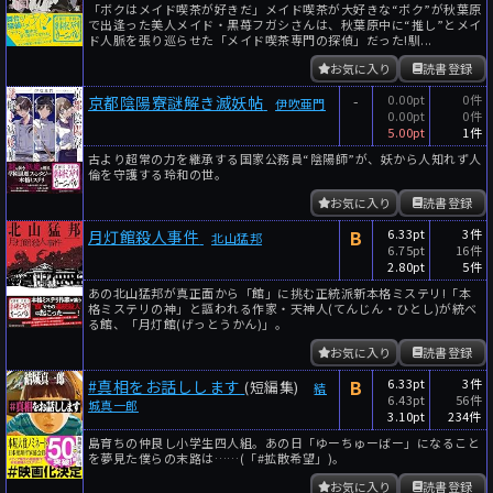
「ボクはメイド喫茶が好きだ」メイド喫茶が大好きな“ボク”が秋葉原
で出逢った美人メイド・黒苺フガシさんは、秋葉原中に“推し”とメイ
ド人脈を張り巡らせた「メイド喫茶専門の探偵」だった!馴...
お気に入り
読書登録
-
0.00pt
0件
京都陰陽寮謎解き滅妖帖
伊吹亜門
0.00pt
0件
5.00pt
1件
古より超常の力を継承する国家公務員“陰陽師”が、妖から人知れず人
倫を守護する玲和の世。
お気に入り
読書登録
B
6.33pt
3件
月灯館殺人事件
北山猛邦
6.75pt
16件
2.80pt
5件
あの北山猛邦が真正面から「館」に挑む正統派新本格ミステリ!「本
格ミステリの神」と謳われる作家・天神人(てんじん・ひとし)が統べ
る館、「月灯館(げっとうかん)」。
お気に入り
読書登録
B
6.33pt
3件
#真相をお話しします
(短編集)
結
6.43pt
56件
城真一郎
3.10pt
234件
島育ちの仲良し小学生四人組。あの日「ゆーちゅーばー」になること
を夢見た僕らの末路は……(「#拡散希望」)。
お気に入り
読書登録