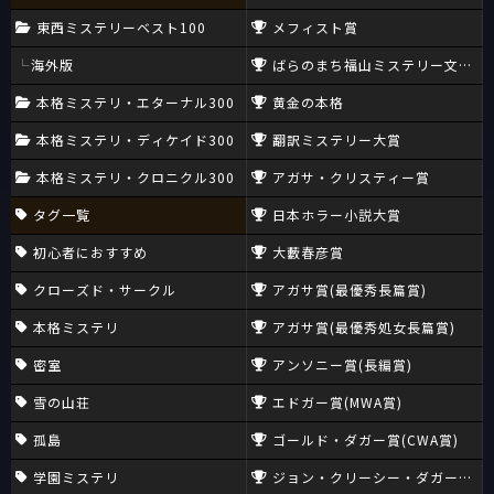
東西ミステリーベスト100
メフィスト賞
海外版
ばらのまち福山ミステリー文学新
本格ミステリ・エターナル300
黄金の本格
本格ミステリ・ディケイド300
翻訳ミステリー大賞
本格ミステリ・クロニクル300
アガサ・クリスティー賞
タグ一覧
日本ホラー小説大賞
初心者におすすめ
大藪春彦賞
クローズド・サークル
アガサ賞(最優秀長篇賞)
本格ミステリ
アガサ賞(最優秀処女長篇賞)
密室
アンソニー賞(長編賞)
雪の山荘
エドガー賞(MWA賞)
孤島
ゴールド・ダガー賞(CWA賞)
学園ミステリ
ジョン・クリーシー・ダガー賞(CW