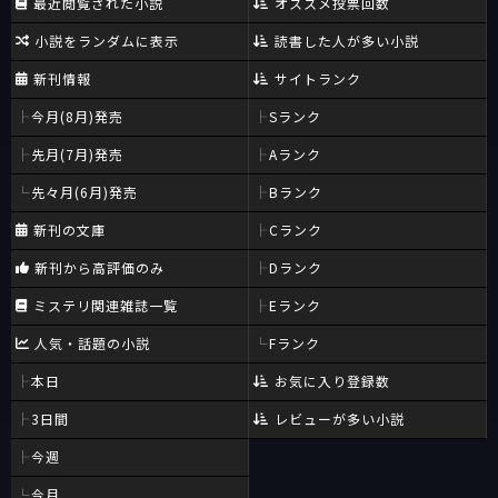
最近閲覧された小説
オススメ投票回数
小説をランダムに表示
読書した人が多い小説
新刊情報
サイトランク
今月(8月)発売
Sランク
先月(7月)発売
Aランク
先々月(6月)発売
Bランク
新刊の文庫
Cランク
新刊から高評価のみ
Dランク
ミステリ関連雑誌一覧
Eランク
人気・話題の小説
Fランク
本日
お気に入り登録数
3日間
レビューが多い小説
今週
今月