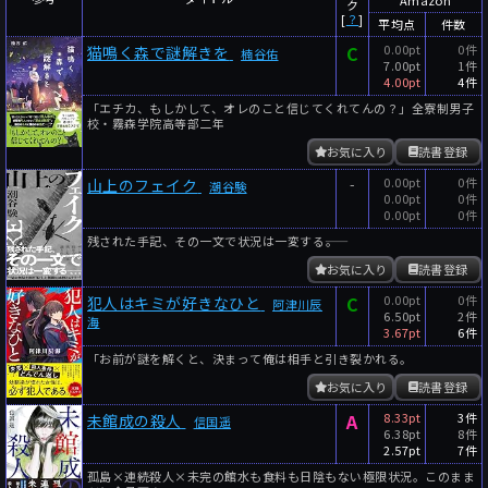
ク
[
？
]
平均点
件数
C
0.00pt
0件
猫鳴く森で謎解きを
楠谷佑
7.00pt
1件
4.00pt
4件
「エチカ、もしかして、オレのこと信じてくれてんの？」全寮制男子
校・霧森学院高等部二年
お気に入り
読書登録
-
0.00pt
0件
山上のフェイク
潮谷験
0.00pt
0件
0.00pt
0件
残された手記、その一文で状況は一変する――。
お気に入り
読書登録
C
0.00pt
0件
犯人はキミが好きなひと
阿津川辰
6.50pt
2件
海
3.67pt
6件
「お前が謎を解くと、決まって俺は相手と引き裂かれる。
お気に入り
読書登録
A
8.33pt
3件
未館成の殺人
信国遥
6.38pt
8件
2.57pt
7件
孤島×連続殺人×未完の館水も食料も日陰もない極限状況。このまま