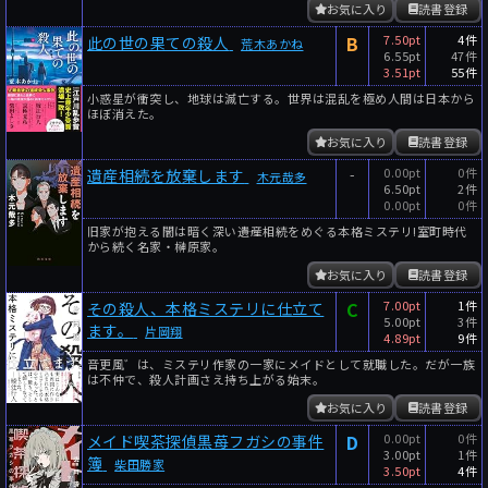
お気に入り
読書登録
B
7.50pt
4件
此の世の果ての殺人
荒木あかね
6.55pt
47件
3.51pt
55件
小惑星が衝突し、地球は滅亡する。世界は混乱を極め人間は日本から
ほぼ消えた。
お気に入り
読書登録
-
0.00pt
0件
遺産相続を放棄します
木元哉多
6.50pt
2件
0.00pt
0件
旧家が抱える闇は暗く深い――遺産相続をめぐる本格ミステリ!室町時代
から続く名家・榊原家。
お気に入り
読書登録
C
7.00pt
1件
その殺人、本格ミステリに仕立て
5.00pt
3件
ます。
片岡翔
4.89pt
9件
音更風゛は、ミステリ作家の一家にメイドとして就職した。だが一族
は不仲で、殺人計画さえ持ち上がる始末。
お気に入り
読書登録
D
0.00pt
0件
メイド喫茶探偵黒苺フガシの事件
3.00pt
1件
簿
柴田勝家
3.50pt
4件