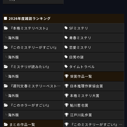
2026年度雑誌ランキング
『本格ミステリベスト』
SFミステリ
海外版
青春ミステリ
『このミステリーがすごい!』
恋愛ミステリ
海外版
日常の謎
『ミステリが読みたい!』
タイムトラベル
海外版
受賞作品一覧
『週刊文春ミステリーベスト10』
日本推理作家協会賞
海外版
本格ミステリ大賞
『このホラーがすごい!』
鮎川哲也賞
海外版
江戸川乱歩賞
まとめ作品一覧
『このミステリーがすごい!』大賞