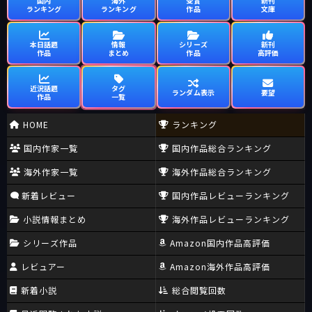
国内
海外
受賞
新刊
ランキング
ランキング
作品
文庫
本日話題
情報
シリーズ
新刊
作品
まとめ
作品
高評価
近況話題
タグ
ランダム表示
要望
作品
一覧
HOME
ランキング
国内作家一覧
国内作品総合ランキング
海外作家一覧
海外作品総合ランキング
新着レビュー
国内作品レビューランキング
小説情報まとめ
海外作品レビューランキング
シリーズ作品
Amazon国内作品高評価
レビュアー
Amazon海外作品高評価
新着小説
総合閲覧回数