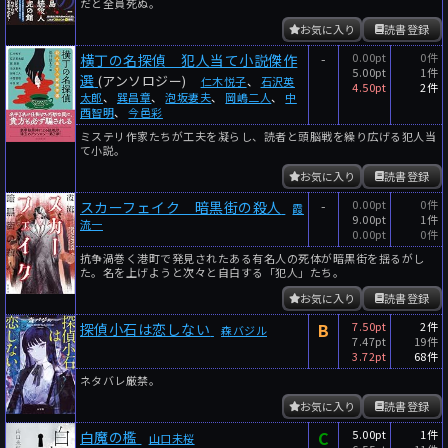
だと全員死ぬ。
お気に入り
読書登録
-
0.00pt
0件
横丁の名探偵 犯人当て小説傑作
5.00pt
1件
選
(アンソロジー)
仁木悦子
、
石沢英
4.50pt
2件
太郎
、
巽昌章
、
泡坂妻夫
、
岡嶋二人
、
中
西智明
、
今邑彩
ミステリ作家たちが工夫を凝らし、読者と頭脳戦を繰り広げる犯人当
て小説。
お気に入り
読書登録
-
0.00pt
0件
スカーフェイク 暗黒街の殺人
霞
9.00pt
1件
流一
0.00pt
0件
抗争渦巻く港町で発見されたある有名人の死体が暗黒街を揺るがし
た。名を上げようと次々と自白する「犯人」たち。
お気に入り
読書登録
B
7.50pt
2件
探偵小石は恋しない
森バジル
7.47pt
19件
3.72pt
68件
ネタバレ厳禁。
お気に入り
読書登録
C
5.00pt
1件
白魔の檻
山口未桜