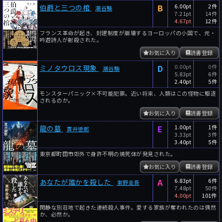
B
6.00pt
2件
伯爵と三つの棺
潮谷験
7.21pt
14件
4.67pt
12件
フランス革命が起き、封建制度が崩壊するヨーロッパの小国で、元・
吟遊詩人が射殺された。
お気に入り
読書登録
D
0.00pt
0件
ミノタウロス現象
潮谷験
5.83pt
6件
2.40pt
5件
モンスターパニック×不可能犯罪。近い将来、人類はこの怪物に駆逐
されるのか。
お気に入り
読書登録
E
1.00pt
1件
龍の墓
貫井徳郎
3.33pt
3件
3.40pt
5件
東京都町田市郊外で身許不明の焼死体が発見された。
お気に入り
読書登録
A
6.83pt
6件
あなたが誰かを殺した
東野圭吾
7.48pt
50件
4.00pt
101件
閑静な別荘地で起きた連続殺人事件。愛する家族が奪われたのは偶然
か、必然か。