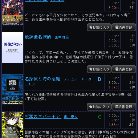
0.00pt
0件
5.00pt
2件
どこにでもいる平凡な少女ニサと、その従兄ルカ。ハロウィン当日
に、ある出来事から人間界を飛び出すことになる。
お気に入り
読書登録
-
0.00pt
0件
放課後名探偵
田中雅美
0.00pt
0件
0.00pt
0件
「どうして、学年一の秀才、川下礼子が飛降り自殺を…?」放課後探
偵に憧れる扇中学3年で、化粧品店の娘堀江千佳子と妹の幸子は、隠
された真実を見つけ出そうと決意した。
お気に入り
読書登録
D
0.00pt
0件
名探偵と海の悪魔
スチュアート・タ
5.00pt
2件
ートン
3.67pt
9件
呪われた帆船で連続する怪事件は悪魔の仕業か?海洋冒険+怪奇小説
+不可能犯罪。
お気に入り
読書登録
C
0.00pt
0件
断罪のネバーモア
市川憂人
6.80pt
5件
4.33pt
3件
警察小説と本格ミステリが奇跡の融合。新米刑事が綻びから世界の欺
瞞を暴く度重なる不祥事から警察の大改革が行われた日本。