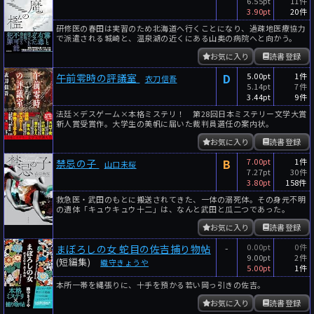
6.55pt
11件
3.90pt
20件
研修医の春田は実習のため北海道へ行くことになり、過疎地医療協力
で派遣される城崎と、温泉湖の近くにある山奥の病院へと向かう。
お気に入り
読書登録
D
5.00pt
1件
午前零時の評議室
衣刀信吾
5.14pt
7件
3.44pt
9件
法廷×デスゲーム×本格ミステリ！ 第28回日本ミステリー文学大賞
新人賞受賞作。大学生の美帆に届いた裁判員選任の案内状。
お気に入り
読書登録
B
7.00pt
1件
禁忌の子
山口未桜
7.27pt
30件
3.80pt
158件
救急医・武田のもとに搬送されてきた、一体の溺死体。その身元不明
の遺体「キュウキュウ十二」は、なんと武田と瓜二つであった。
お気に入り
読書登録
-
0.00pt
0件
まぼろしの女 蛇目の佐吉捕り物帖
9.00pt
2件
(短編集)
織守きょうや
5.00pt
1件
本所一帯を縄張りに、十手を預かる若い岡っ引きの佐吉。
お気に入り
読書登録