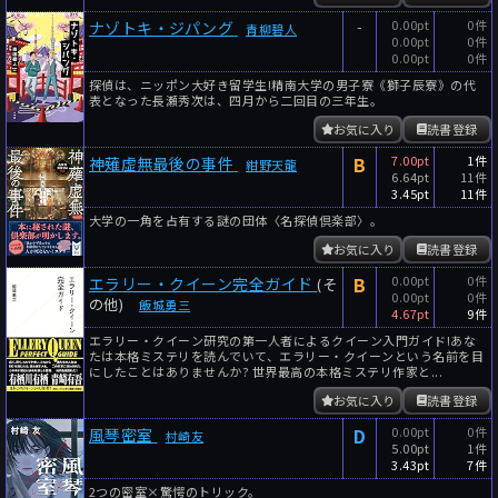
-
0.00pt
0件
ナゾトキ・ジパング
青柳碧人
0.00pt
0件
0.00pt
0件
探偵は、ニッポン大好き留学生!精南大学の男子寮《獅子辰寮》の代
表となった長瀬秀次は、四月から二回目の三年生。
お気に入り
読書登録
B
7.00pt
1件
神薙虚無最後の事件
紺野天龍
6.64pt
11件
3.45pt
11件
大学の一角を占有する謎の団体〈名探偵倶楽部〉。
お気に入り
読書登録
B
0.00pt
0件
エラリー・クイーン完全ガイド
(そ
0.00pt
0件
の他)
飯城勇三
4.67pt
9件
エラリー・クイーン研究の第一人者によるクイーン入門ガイド!あな
たは本格ミステリを読んでいて、エラリー・クイーンという名前を目
にしたことはありませんか? 世界最高の本格ミステリ作家と...
お気に入り
読書登録
D
0.00pt
0件
風琴密室
村崎友
5.00pt
1件
3.43pt
7件
2つの密室×驚愕のトリック。