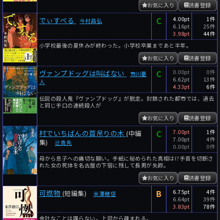
お気に入り
読書登録
C
4.00pt
1件
でぃすぺる
今村昌弘
6.16pt
25件
3.98pt
44件
小学校最後の夏休みが終わった。小学校卒業まであと半年。
お気に入り
読書登録
C
0.00pt
0件
ヴァンプドッグは叫ばない
市川憂
6.62pt
13件
人
4.33pt
6件
伝説の殺人鬼『ヴァンプドッグ』が脱走。封鎖された都市では、過去
と同じ手口の連続殺人が
お気に入り
読書登録
C
7.00pt
1件
村でいちばんの首吊りの木
(中編
7.00pt
4件
集)
辻真先
0.00pt
0件
母から息子への痛切な願い。手紙に秘められた真相は!?手首を切断さ
れた女の死体を名古屋の下宿に残して長男が失踪。
お気に入り
読書登録
B
6.75pt
4件
可燃物
(短編集)
米澤穂信
6.64pt
39件
3.83pt
78件
余計なことは喋らない。上司から疎まれる。