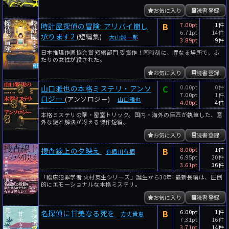
お気に入り
読書登録
B
7.00pt
1件
時計屋探偵の冒険: アリバイ崩し
6.71pt
14件
承ります2
(短編集)
大山誠一郎
3.89pt
9件
日本推理作家協会賞 短編部門 受賞作！同時刻に、異なる場所で、ふ
たりの女性が殺された。
お気に入り
読書登録
C
0.00pt
0件
山口雅也の本格ミステリ・アンソ
7.00pt
1件
ロジー
(アンソロジー)
山口雅也
4.00pt
4件
本格ミステリの華・密室トリック。国内・海外の巨匠が執筆した、意
外な謎と解決が冴える傑作短編。
お気に入り
読書登録
B
8.00pt
1件
捜査線上の夕映え
有栖川有栖
6.95pt
20件
3.61pt
36件
「臨床犯罪学者 火村英生シリーズ」誕生から30年! 最新長編は、圧倒
的にエモーショナルな本格ミステリ。
お気に入り
読書登録
B
6.00pt
1件
名探偵に甘美なる死を
方丈貴恵
7.31pt
16件
3.71pt
14件