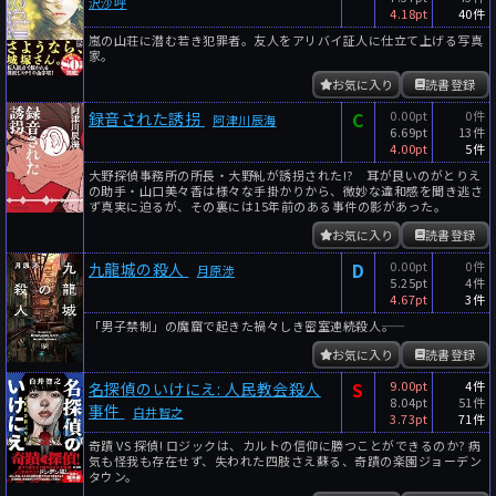
沢沙呼
4.18pt
40件
嵐の山荘に潜む若き犯罪者。友人をアリバイ証人に仕立て上げる写真
家。
お気に入り
読書登録
C
0.00pt
0件
録音された誘拐
阿津川辰海
6.69pt
13件
4.00pt
5件
大野探偵事務所の所長・大野糺が誘拐された!? 耳が良いのがとりえ
の助手・山口美々香は様々な手掛かりから、微妙な違和感を聞き逃さ
ず真実に迫るが、その裏には15年前のある事件の影があった。
お気に入り
読書登録
D
0.00pt
0件
九龍城の殺人
月原渉
5.25pt
4件
4.67pt
3件
「男子禁制」の魔窟で起きた禍々しき密室連続殺人――。
お気に入り
読書登録
S
9.00pt
4件
名探偵のいけにえ: 人民教会殺人
8.04pt
51件
事件
白井智之
3.73pt
71件
奇蹟 VS 探偵! ロジックは、カルトの信仰に勝つことができるのか? 病
気も怪我も存在せず、失われた四肢さえ蘇る、奇蹟の楽園ジョーデン
タウン。