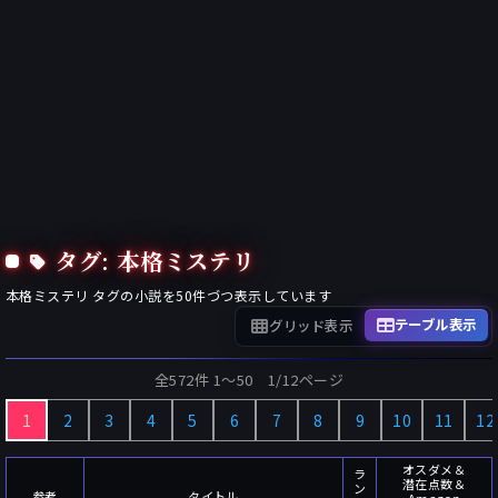
タグ: 本格ミステリ
本格ミステリ
タグの小説を
50
件づつ表示しています
テーブル表示
グリッド表示
全572件 1〜50 1/12ページ
1
2
3
4
5
6
7
8
9
10
11
12
オスダメ＆
ラ
潜在点数＆
ン
参考
タイトル
Amazon