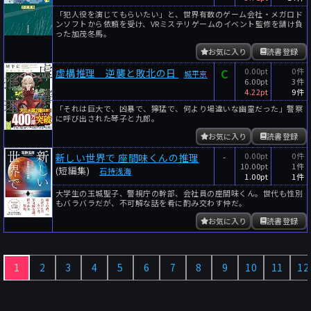
「犯人役を演じてもらいたい」と、世界有数のゲーム会社・メガロド
ンソフトから依頼を受け、VRミステリゲームのイベント監修を請け負
った加茂冬馬。
お気に入り
読書登録
C
0.00pt
0件
虚構推理 逆襲と敗北の日
城平京
6.00pt
3件
4.22pt
9件
「それは巨大で、凶暴で、獰猛で、何より場違いな幽霊だった」警察
に呼び出された琴子と九郎。
お気に入り
読書登録
-
0.00pt
0件
新しい世界で 座間味くんの推理
10.00pt
1件
(短編集)
石持浅海
1.00pt
1件
大学生の玉城聖子、警視庁の幹部、会社員の座間味くん。世代も性別
もバラバラだが、不可解な話を肴に酌み交わす仲だ。
お気に入り
読書登録
1
2
3
4
5
6
7
8
9
10
11
12