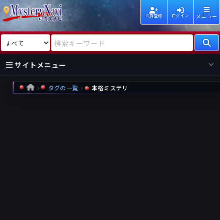
メニュー
会員登録
ログイン
検索対象
検索キーワード
サイトメニュー
タグの一覧
本格ミステリ
HOME
国内
海外
新着
新刊
作家
作家
レビュー
情報
国内
海外
受賞
新刊
ランキング
ランキング
作品
文庫
本日話題
情報
シリーズ
新刊
作品
まとめ
作品
高評価
近況話題
タグ
ランダム表示
要望
作品
一覧