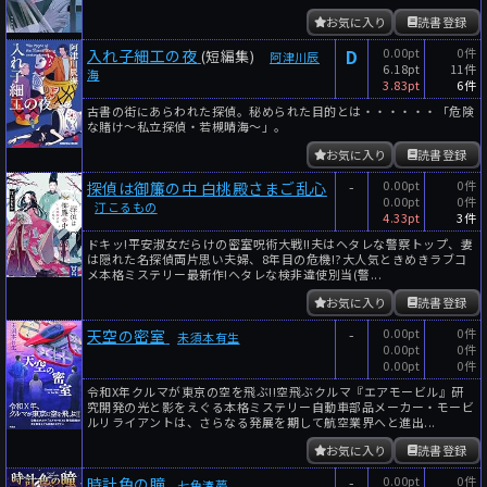
お気に入り
読書登録
D
0.00pt
0件
入れ子細工の夜
(短編集)
阿津川辰
6.18pt
11件
海
3.83pt
6件
古書の街にあらわれた探偵。秘められた目的とは・・・・・・「危険
な賭け〜私立探偵・若槻晴海〜」。
お気に入り
読書登録
-
0.00pt
0件
探偵は御簾の中 白桃殿さまご乱心
0.00pt
0件
汀こるもの
4.33pt
3件
ドキッ!平安淑女だらけの密室呪術大戦!!夫はヘタレな警察トップ、妻
は隠れた名探偵両片思い夫婦、8年目の危機!?大人気ときめきラブコ
メ本格ミステリー最新作!ヘタレな検非違使別当(警...
お気に入り
読書登録
-
0.00pt
0件
天空の密室
未須本有生
0.00pt
0件
0.00pt
0件
令和X年クルマが東京の空を飛ぶ!!空飛ぶクルマ『エアモービル』研
究開発の光と影をえぐる本格ミステリー自動車部品メーカー・モービ
ルリライアントは、さらなる発展を期して航空業界へと進出...
お気に入り
読書登録
-
0.00pt
0件
時計色の瞳
七色湊夢