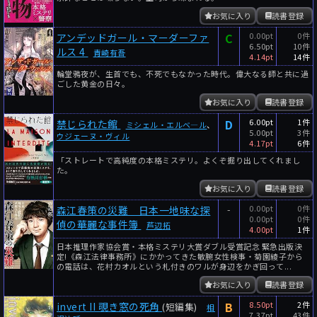
お気に入り
読書登録
C
0.00pt
0件
アンデッドガール・マーダーファ
6.50pt
10件
ルス 4
青崎有吾
4.14pt
14件
輪堂鴉夜が、生首でも、不死でもなかった時代。偉大なる師と共に過
ごした黄金の日々。
お気に入り
読書登録
D
6.00pt
1件
禁じられた館
ミシェル・エルベ―ル
、
5.00pt
3件
ウジェーヌ・ヴィル
4.17pt
6件
「ストレートで高純度の本格ミステリ。よくぞ掘り出してくれまし
た。
お気に入り
読書登録
-
0.00pt
0件
森江春策の災難 日本一地味な探
0.00pt
0件
偵の華麗な事件簿
芦辺拓
4.00pt
1件
日本推理作家協会賞・本格ミステリ大賞ダブル受賞記念 緊急出版決
定!《森江法律事務所》にかかってきた敏腕女性検事・菊園綾子から
の電話は、花村カオルという札付きのワルが身辺をかぎ回って...
お気に入り
読書登録
B
8.50pt
2件
invert II 覗き窓の死角
(短編集)
相
7.37pt
43件