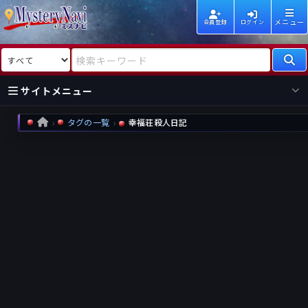
メニュー
会員登録
ログイン
検索対象
検索キーワード
サイトメニュー
タグの一覧
幸福荘殺人日記
HOME
国内
海外
新着
新刊
作家
作家
レビュー
情報
国内
海外
受賞
新刊
ランキング
ランキング
作品
文庫
本日話題
情報
シリーズ
新刊
作品
まとめ
作品
高評価
近況話題
タグ
ランダム表示
要望
作品
一覧