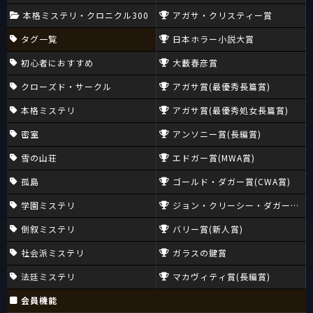
本格ミステリ・クロニクル300
アガサ・クリスティー賞
タグ一覧
日本ホラー小説大賞
初心者におすすめ
大藪春彦賞
クローズド・サークル
アガサ賞(最優秀長篇賞)
本格ミステリ
アガサ賞(最優秀処女長篇賞)
密室
アンソニー賞(長編賞)
雪の山荘
エドガー賞(MWA賞)
孤島
ゴールド・ダガー賞(CWA賞)
学園ミステリ
ジョン・クリーシー・ダガー賞(CW
倒叙ミステリ
バリー賞(新人賞)
社会派ミステリ
ガラスの鍵賞
法廷ミステリ
マカヴィティ賞(長編賞)
会員機能