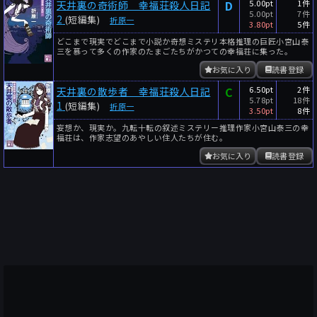
D
5.00pt
1件
天井裏の奇術師 幸福荘殺人日記
5.00pt
7件
2
(短編集)
折原一
3.80pt
5件
どこまで現実でどこまで小説か奇想ミステリ本格推理の巨匠小宮山泰
三を慕って多くの作家のたまごたちがかつての幸福荘に集った。
お気に入り
読書登録
C
6.50pt
2件
天井裏の散歩者 幸福荘殺人日記
5.78pt
18件
1
(短編集)
折原一
3.50pt
8件
妄想か、現実か。九転十転の叙述ミステリー推理作家小宮山泰三の幸
福荘は、作家志望のあやしい住人たちが住む。
お気に入り
読書登録