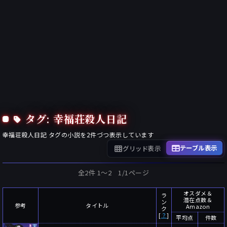
タグ: 幸福荘殺人日記
幸福荘殺人日記
タグの小説を
2
件づつ表示しています
テーブル表示
グリッド表示
全2件 1〜2 1/1ページ
オスダメ＆
ラ
潜在点数＆
ン
参考
タイトル
Amazon
ク
[
？
]
平均点
件数