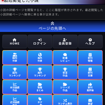
最近閲覧した小説
小説の詳細ページを閲覧すると、ここに履歴が表示されます。最近閲覧した
小説詳細ページへ簡単に戻る事が出来ます。
ページの先頭へ
HOME
ログイン
会員登録
ヘルプ
国内
海外
新着
新刊
作家
作家
レビュー
情報
国内
海外
受賞
新刊
ランキング
ランキング
作品
文庫
本日話題
情報
シリーズ
新刊
作品
まとめ
作品
高評価
近況話題
タグ
ランダム表示
要望
作品
一覧