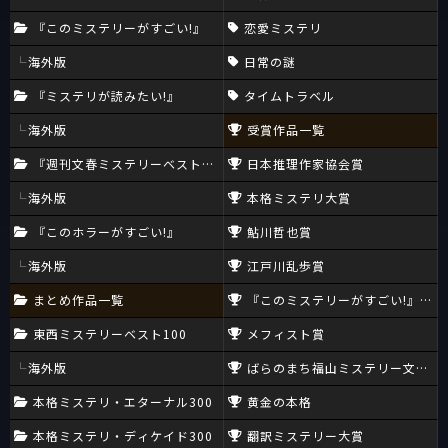
『このミステリーがすごい!』
恋愛ミステリ
海外版
日常の謎
『ミステリが読みたい!』
タイムトラベル
海外版
受賞作品一覧
『週刊文春ミステリーベスト10』
日本推理作家協会賞
海外版
本格ミステリ大賞
『このホラーがすごい!』
鮎川哲也賞
海外版
江戸川乱歩賞
まとめ作品一覧
『このミステリーがすごい!』大賞
東西ミステリーベスト100
メフィスト賞
海外版
ばらのまち福山ミステリー文学新
本格ミステリ・エターナル300
黄金の本格
本格ミステリ・ディケイド300
翻訳ミステリー大賞