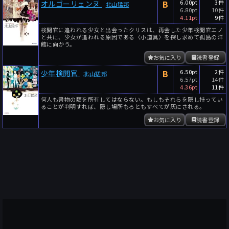
B
6.00pt
3件
オルゴーリェンヌ
北山猛邦
6.80pt
10件
4.11pt
9件
検閲官に追われる少女と出会ったクリスは、再会した少年検閲官エノ
と共に、少女が追われる原因である〈小道具〉を探し求めて孤島の洋
館に向かう。
お気に入り
読書登録
B
6.50pt
2件
少年検閲官
北山猛邦
6.57pt
14件
4.36pt
11件
何人も書物の類を所有してはならない。もしもそれらを隠し持ってい
ることが判明すれば、隠し場所もろともすべてが灰にされる。
お気に入り
読書登録