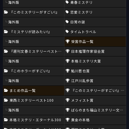
海外版
青春ミステリ
『このミステリーがすごい!』
恋愛ミステリ
海外版
日常の謎
『ミステリが読みたい!』
タイムトラベル
海外版
受賞作品一覧
『週刊文春ミステリーベスト10』
日本推理作家協会賞
海外版
本格ミステリ大賞
『このホラーがすごい!』
鮎川哲也賞
海外版
江戸川乱歩賞
まとめ作品一覧
『このミステリーがすごい!』大賞
東西ミステリーベスト100
メフィスト賞
海外版
ばらのまち福山ミステリー文学新
本格ミステリ・エターナル300
黄金の本格