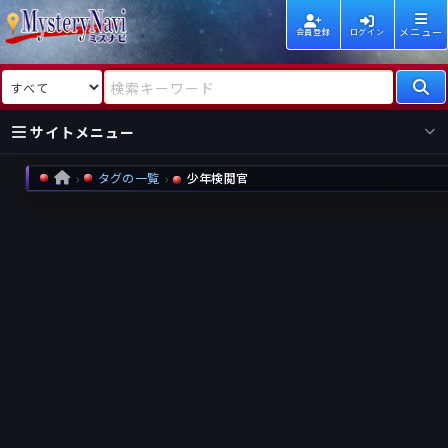
メニュー
会員登録
ログイン
検索対象
検索キーワード
サイトメニュー
タグの一覧
少年検閲官
HOME
国内
海外
新着
新刊
作家
作家
レビュー
情報
国内
海外
受賞
新刊
ランキング
ランキング
作品
文庫
本日話題
情報
シリーズ
新刊
作品
まとめ
作品
高評価
近況話題
タグ
ランダム表示
要望
作品
一覧