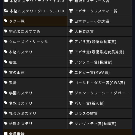
本格ミステリ・ディケイド300
翻訳ミステリー大賞
本格ミステリ・クロニクル300
アガサ・クリスティー賞
タグ一覧
日本ホラー小説大賞
初心者におすすめ
大藪春彦賞
クローズド・サークル
アガサ賞(最優秀長篇賞)
本格ミステリ
アガサ賞(最優秀処女長篇賞)
密室
アンソニー賞(長編賞)
雪の山荘
エドガー賞(MWA賞)
孤島
ゴールド・ダガー賞(CWA賞)
学園ミステリ
ジョン・クリーシー・ダガー賞(CW
倒叙ミステリ
バリー賞(新人賞)
社会派ミステリ
ガラスの鍵賞
法廷ミステリ
マカヴィティ賞(長編賞)
会員機能