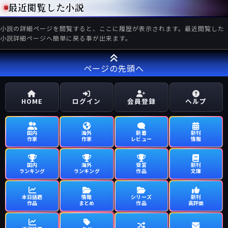
最近閲覧した小説
小説の詳細ページを閲覧すると、ここに履歴が表示されます。最近閲覧した
小説詳細ページへ簡単に戻る事が出来ます。
ページの先頭へ
HOME
ログイン
会員登録
ヘルプ
国内
海外
新着
新刊
作家
作家
レビュー
情報
国内
海外
受賞
新刊
ランキング
ランキング
作品
文庫
本日話題
情報
シリーズ
新刊
作品
まとめ
作品
高評価