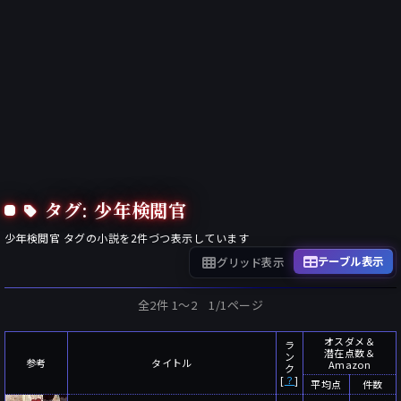
タグ: 少年検閲官
少年検閲官
タグの小説を
2
件づつ表示しています
テーブル表示
グリッド表示
全2件 1〜2 1/1ページ
オスダメ＆
ラ
潜在点数＆
ン
参考
タイトル
Amazon
ク
[
？
]
平均点
件数