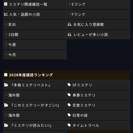
ミステリ関連雑誌一覧
Eランク
人気・話題の小説
Fランク
本日
お気に入り登録数
3日間
レビューが多い小説
今週
今月
2026年度雑誌ランキング
『本格ミステリベスト』
SFミステリ
海外版
青春ミステリ
『このミステリーがすごい!』
恋愛ミステリ
海外版
日常の謎
『ミステリが読みたい!』
タイムトラベル