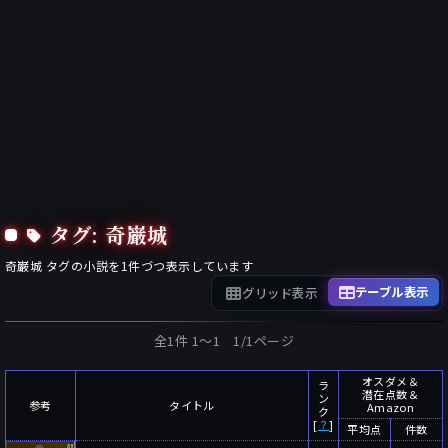
タグ: 奇巌城
奇巌城
タグの小説を
1
件づつ表示しています
テーブル表示
グリッド表示
全1件 1〜1 1/1ページ
オスダメ＆
ラ
潜在点数＆
ン
参考
タイトル
Amazon
ク
[
？
]
平均点
件数