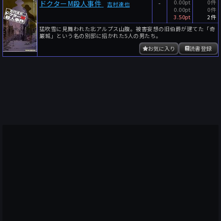
-
0.00pt
0件
ドクターM殺人事件
吉村達也
0.00pt
0件
3.50pt
2件
猛吹雪に見舞われた北アルプス山腹。被害妄想の旧伯爵が建てた「奇
巌城」という名の別邸に招かれた5人の男たち。
お気に入り
読書登録