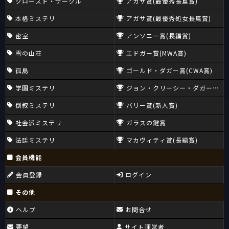
クローズド・サークル
アガサ賞(最優秀長篇賞)
本格ミステリ
アガサ賞(最優秀処女長篇賞)
密室
アンソニー賞(長編賞)
雪の山荘
エドガー賞(MWA賞)
孤島
ゴールド・ダガー賞(CWA賞)
学園ミステリ
ジョン・クリーシー・ダガー賞(CW
倒叙ミステリ
バリー賞(新人賞)
社会派ミステリ
ガラスの鍵賞
法廷ミステリ
マカヴィティ賞(長編賞)
会員機能
会員登録
ログイン
その他
ヘルプ
お問合せ
要望
サイト運営者