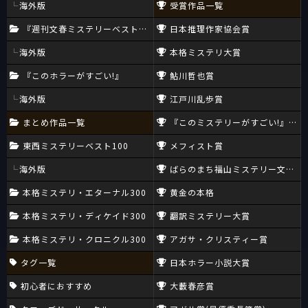
海外版
受賞作品一覧
『週刊文春ミステリーベスト10』
日本推理作家協会賞
海外版
本格ミステリ大賞
『このホラーがすごい!』
鮎川哲也賞
海外版
江戸川乱歩賞
まとめ作品一覧
『このミステリーがすごい!』大賞
東西ミステリーベスト100
メフィスト賞
海外版
ばらのまち福山ミステリー文学新
本格ミステリ・エターナル300
黄金の本格
本格ミステリ・ディケイド300
翻訳ミステリー大賞
本格ミステリ・クロニクル300
アガサ・クリスティー賞
タグ一覧
日本ホラー小説大賞
初心者におすすめ
大藪春彦賞