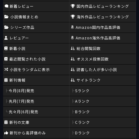
新着レビュー
国内作品レビューランキング
小説情報まとめ
海外作品レビューランキング
シリーズ作品
Amazon国内作品高評価
レビュアー
Amazon海外作品高評価
新着小説
総合閲覧回数
最近閲覧された小説
オススメ投票回数
小説をランダムに表示
読書した人が多い小説
新刊情報
サイトランク
今月(8月)発売
Sランク
先月(7月)発売
Aランク
先々月(6月)発売
Bランク
新刊の文庫
Cランク
新刊から高評価のみ
Dランク