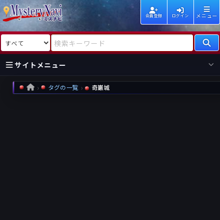
メニュー
会員登録
ログイン
検索対象
検索キーワード
サイトメニュー
タグの一覧
奇巌城
HOME
国内
海外
新着
新刊
作家
作家
レビュー
情報
国内
海外
受賞
新刊
ランキング
ランキング
作品
文庫
本日話題
情報
シリーズ
新刊
作品
まとめ
作品
高評価
近況話題
タグ
ランダム表示
要望
作品
一覧