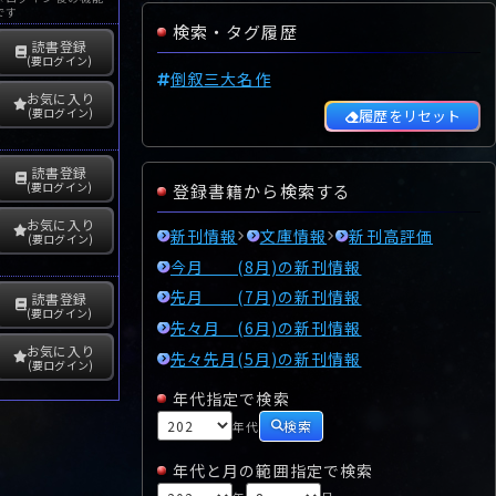
です
検索・タグ履歴
読書登録
(要ログイン)
倒叙三大名作
お気に入り
(要ログイン)
履歴をリセット
読書登録
(要ログイン)
登録書籍から検索する
お気に入り
新刊情報
文庫情報
新刊高評価
(要ログイン)
今月 (8月)の新刊情報
先月 (7月)の新刊情報
読書登録
(要ログイン)
先々月 (6月)の新刊情報
お気に入り
先々先月(5月)の新刊情報
(要ログイン)
年代指定で検索
検索
年代
年代と月の範囲指定で検索