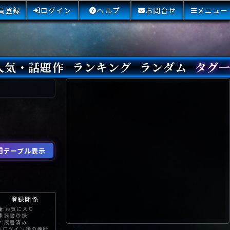
員登録
ログイン
ヘルプ
お問合せ
メニュー
人気・話題作
ランキング
ランダム
タグ
本日
3日間
今週
今月
最近閲覧された小説
国内総合ランキング
海外総合ランキング
Amazon国内作品高評価
Amazon海外作品高評価
国内作品高評価
海外作品高評価
閲覧回数
オススメ投票回数
読書した人が多い小説
サイトランク
Sランク
Aランク
Bランク
Cランク
Dランク
Eランク
Fランク
初心者におすすめ
クローズド・サー
本格ミステリ
青春ミステリ
学園ミステリ
日常の謎
SFミステリ
倒叙ミステリ
警察小説
映画化
ドラマ化
その他をもっとみ
テーブル表示
登録関係
:お気に入り
:読書登録
:読書済み
※ログイン後の機能