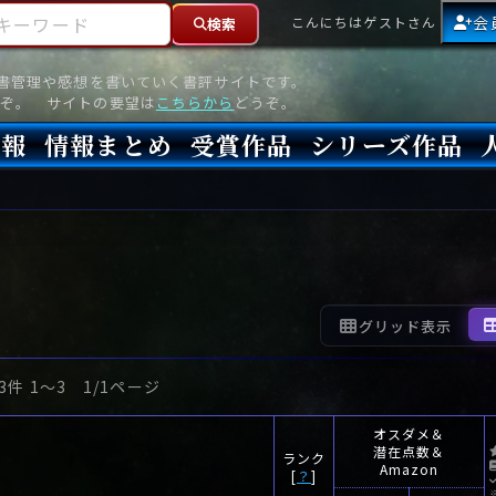
ーワード
会
こんにちはゲストさん
検索
読書管理や感想を書いていく書評サイトです。
ぞ。 サイトの要望は
こちらから
どうぞ。
情報
情報まとめ
受賞作品
シリーズ作品
情報
新刊
高評価
8月)発売
7月)発売
(6月)発売
『本格ミステリベスト』2026年版
『本格ミステリベスト』(海外)
『このミステリーがすごい!』2026年版
『このミステリーがすごい!』(海外)
『ミステリが読みたい!』2026年版
『ミステリが読みたい!』(海外)
『週刊文春ミステリーベスト10』2025年版
『週刊文春ミステリーベスト10』(海外)
本格ミステリ・エターナル300
本格ミステリ・ディケイド300
本格ミステリ・クロニクル300
ミステリー・リーグ
東西ミステリーベスト100 2012年版(国内)
東西ミステリーベスト100 2012年版(海外)
日本推理作家協会賞
本格ミステリ大賞
鮎川哲也賞
横溝正史ミステリ大賞
江戸川乱歩賞
メフィスト賞
『このミステリーがすごい!』大賞
アンソニー賞(長編賞)
エドガー賞(MWA賞)
ゴールド・ダガー賞(CWA賞)
バリー賞(長編賞)
ガラスの鍵賞
その他をもっとみる
その他をもっとみる
グリッド表示
3件 1〜3 1/1ページ
オスダメ＆
潜在点数＆
ランク
Amazon
[
？
]