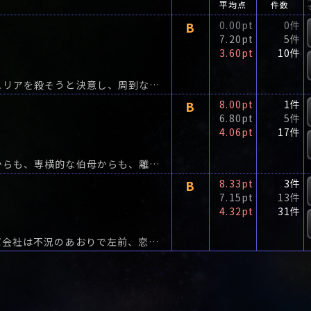
平均点
件数
B
0.00pt
0件
7.20pt
5件
3.60pt
10件
イギリスの田舎町の開業医ビグリー博士は妻のジュリアを殺そうと決意し、周到な計画のもとに犯行へと移った。
B
8.00pt
1件
6.80pt
5件
4.06pt
17件
伯母が生きている限り、ぼくは厭うべきこの土地からも、専横的な伯母からも、離れることはできない―。
B
8.33pt
3件
7.15pt
13件
4.32pt
31件
チャールズは切羽詰まっていた。父から受け継いだ会社は不況のあおりで左前、恋しいユナは落ちぶれた男など相手にしてくれない。