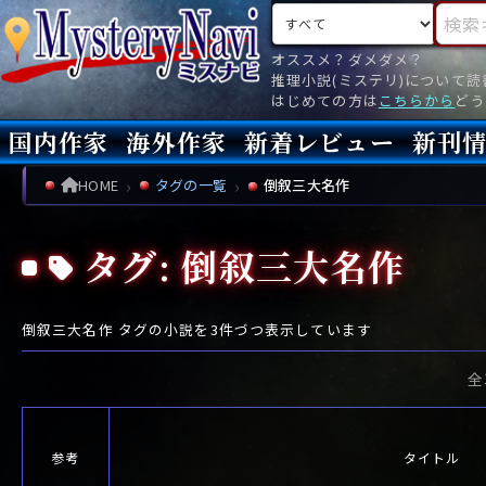
検索対象
検索キ
オススメ？ダメダメ？
推理小説(ミステリ)について
はじめての方は
こちらから
どう
国内作家
海外作家
新着レビュー
新刊
新刊
文庫
新刊
今月(
先月(
先々月
あ行
あ
い
ア行
う
ア
え
イ
お
ウ
エ
オ
HOME
タグの一覧
倒叙三大名作
か行
か
き
カ行
く
カ
け
キ
こ
ク
ケ
コ
タグ: 倒叙三大名作
さ行
さ
し
サ行
す
サ
せ
シ
そ
ス
セ
ソ
た行
た
ち
タ行
つ
タ
て
チ
と
ツ
テ
ト
倒叙三大名作
タグの小説を
3
件づつ表示しています
な行
な
に
ナ行
ぬ
ナ
ね
ニ
の
ヌ
ネ
ノ
全
は行
は
ひ
ハ行
ふ
ハ
へ
ヒ
ほ
フ
ヘ
ホ
ま行
ま
み
マ行
む
マ
め
ミ
も
ム
メ
モ
参考
タイトル