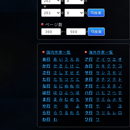
年
月
▼
検索
年
月
ページ数
検索
P
P
～
国内作家一覧
海外作家一覧
あ行
あ
い
う
え
お
ア行
ア
イ
ウ
エ
オ
か行
か
き
く
け
こ
カ行
カ
キ
ク
ケ
コ
さ行
さ
し
す
せ
そ
サ行
サ
シ
ス
セ
ソ
た行
た
ち
つ
て
と
タ行
タ
チ
ツ
テ
ト
な行
な
に
ぬ
ね
の
ナ行
ナ
ニ
ヌ
ネ
ノ
は行
は
ひ
ふ
へ
ほ
ハ行
ハ
ヒ
フ
ヘ
ホ
ま行
ま
み
む
め
も
マ行
マ
ミ
ム
メ
モ
や行
や
ゆ
よ
ヤ行
ヤ
ユ
ヨ
ら行
ら
り
る
れ
ろ
ラ行
ラ
リ
ル
レ
ロ
わ行
わ
ワ行
ワ