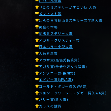
江戸川乱歩賞
『このミステリーがすごい!』大賞
メフィスト賞
ばらのまち福山ミステリー文学新人賞
黄金の本格
翻訳ミステリー大賞
アガサ・クリスティー賞
日本ホラー小説大賞
大藪春彦賞
アガサ賞(最優秀長篇賞)
アガサ賞(最優秀処女長篇賞)
アンソニー賞(長編賞)
エドガー賞(MWA賞)
ゴールド・ダガー賞(CWA賞)
ジョン・クリーシー・ダガー賞(CWA賞)
バリー賞(新人賞)
ガラスの鍵賞