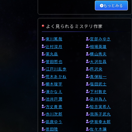
もっとみる
よく見られるミステリ作家
東川篤哉
宮部みゆき
辻村深月
相場英雄
薬丸岳
横山秀夫
誉田哲也
大沢在昌
江戸川乱歩
芦沢央
荒木あかね
真保裕一
櫛木理宇
塩田武士
湊かなえ
下村敦史
池井戸潤
染井為人
方丈貴恵
知念実希人
赤川次郎
我孫子武丸
凪良ゆう
伊坂幸太郎
恩田陸
佐々木譲