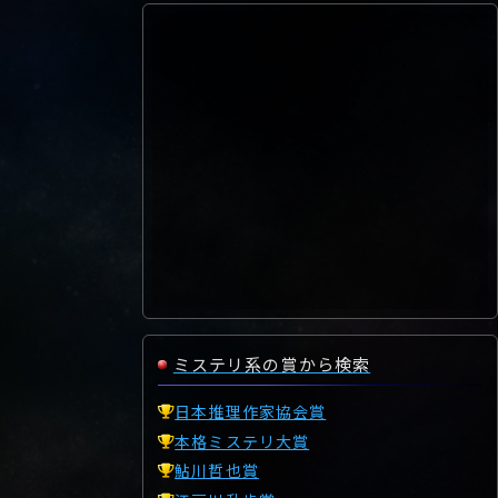
ミステリ系の賞から検索
日本推理作家協会賞
本格ミステリ大賞
鮎川哲也賞