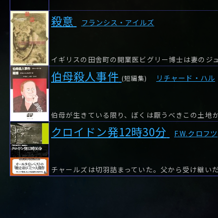
や行
や
ヤ行
ゆ
ヤ
よ
ユ
ヨ
殺意
ら行
ら
り
ラ行
る
ラ
れ
リ
ろ
ル
レ
ロ
フランシス・アイルズ
わ行
わ
ワ行
ワ
伯母殺人事件
リチャード・ハル
(短編集)
クロイドン発12時30分
F.W.クロフツ