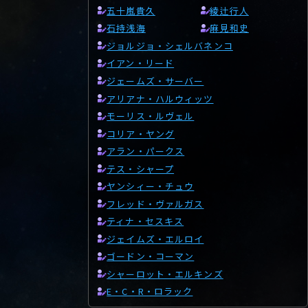
五十嵐貴久
綾辻行人
石持浅海
麻見和史
ジョルジョ・シェルバネンコ
イアン・リード
ジェームズ・サーバー
アリアナ・ハルウィッツ
モーリス・ルヴェル
コリア・ヤング
アラン・パークス
テス・シャープ
ヤンシィー・チュウ
フレッド・ヴァルガス
ティナ・セスキス
ジェイムズ・エルロイ
ゴードン・コーマン
シャーロット・エルキンズ
E・C・R・ロラック