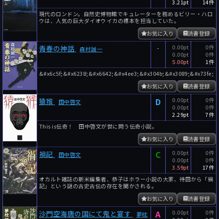
3.21pt
14件
現代のロンドン。自然史博物館でキュレーターを務めるビリー・ハロ
ウは、人気の巨大ダイオウイカの標本を担当していた。
お気に入り
読書登録
-
0.00pt
0件
青春の神話
森村誠一
0.00pt
0件
5.00pt
1件
&#x6c5f;&#x6238;&#x6642;&#x4ee3;&#x304b;&#x3089;&#x73fe;
お気に入り
読書登録
D
0.00pt
0件
猿猴
田中啓文
0.00pt
0件
2.29pt
7件
This is伝奇！ 田中啓文が世に問う伝奇小説。
お気に入り
読書登録
C
0.00pt
0件
禍記
田中啓文
0.00pt
0件
3.59pt
17件
オカルト雑誌の新米編集者、恭子はホラー小説の大家、待田から「禍
記」という謎の古史古伝の存在を聞かされる。
お気に入り
読書登録
A
0.00pt
0件
沙門空海唐の国にて鬼と宴す
夢枕