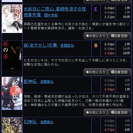
E
3.00pt
1件
水妖日にご用心: 薬師寺涼子の怪
4.00pt
2件
奇事件簿
田中芳樹
2.22pt
50件
某国の王室をめぐる事件にお涼さまが挑む！美貌と才能を持つ超エリ
ート警察官僚の薬師寺涼子。通称・お涼さま。
お気に入り
読書登録
B
6.50pt
2件
妖(あやかし)の華
誉田哲也
6.54pt
26件
3.68pt
38件
ヒモのヨシキは、ヤクザの恋人に手を出して半殺しにあうところを、
妖艶な女性に助られる。
お気に入り
読書登録
-
0.00pt
0件
蛇神伝
浅田靖丸
0.00pt
0件
5.00pt
1件
深夜、探偵・賢成天志朗が出会った少女は、かつて不老不死の霊薬を
求めて日本に上陸した徐福の血をひく、己貴一族の末裔だった!彼
女・神奈備みもりが暮らす結界の村では、分家の長老衆と呼ばれ...
お気に入り
読書登録
-
0.00pt
0件
幻神伝
浅田靖丸
0.00pt
0件
4.75pt
4件