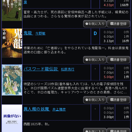
9.33pt
3件
獏
4.33pt
166件
宦官・高力士が、死の直前に安倍仲麻呂へ遺した手紙には、楊貴妃の
出自にまつわる、さらなる驚愕の事実が記されていた。
お気に入り
読書登録
D
0.00pt
0件
鬼龍
今野敏
6.00pt
1件
3.13pt
16件
修業のために「亡者祓い」をやらされている鬼龍浩一。料金は直接鬼
道衆の口座に振り込まれる。
お気に入り
読書登録
-
0.00pt
0件
パスワード龍伝説
松原秀行
7.00pt
1件
5.00pt
1件
待望のシリーズ10作目(番外編も入れて)は、5人の電子探偵団を残
し、ネロが国際パズル連盟世界大会に出場するべく、香港へ飛んだ!!
そこで、ネロの推理力、キャリア=ウーマンのときの素顔、さらに...
お気に入り
読書登録
-
0.00pt
0件
異人館の妖魔
井上雅彦
0.00pt
0件
3.00pt
1件
西暦1825年、秋。
お気に入り
読書登録