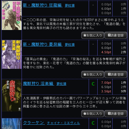
-
0.00pt
0件
新・魔獣狩り 狂龍編
夢枕獏
6.00pt
1件
0.00pt
0件
一二〇〇年の昔、空海は何を秘したのか?封印がまさに解かれようと
する今、東北では腐鬼の末裔三家が対立を激化させ、「鬼道の鍵」を
握る美女鬼奈村典子の行方も謎のままであった。
お気に入り
読書登録
-
0.00pt
0件
新・魔獣狩り 憂艮編
夢枕獏
6.00pt
1件
4.50pt
2件
「蓬莱山の黄金」「鬼道の力」「空海の秘法」を巡る争奪戦が熾烈さ
を増すなか、東北・花巻で「鬼道の力」の鍵を握る美女鬼奈村典子が
何者かに拉致された。
お気に入り
読書登録
C
7.00pt
1件
魔獣狩り 淫楽編
夢枕獏
6.50pt
2件
3.56pt
9件
人気漫画家・伊藤勢氏のカバー画でパワーアップ&リニューアル!空海
のミイラを巡る秘密教団の暗躍を三人のヒーローが迎え撃って読者を
興奮の渦に巻き込んだ伝説の第一作から三十三年。
お気に入り
読書登録
C
0.00pt
0件
クラーケン
チャイナ・ミエヴィル
0.00pt
0件