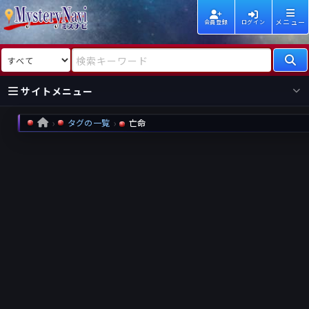
メニュー
会員登録
ログイン
検索対象
検索キーワード
サイトメニュー
タグの一覧
亡命
HOME
国内
海外
新着
新刊
作家
作家
レビュー
情報
国内
海外
受賞
新刊
ランキング
ランキング
作品
文庫
本日話題
情報
シリーズ
新刊
作品
まとめ
作品
高評価
近況話題
タグ
ランダム表示
要望
作品
一覧