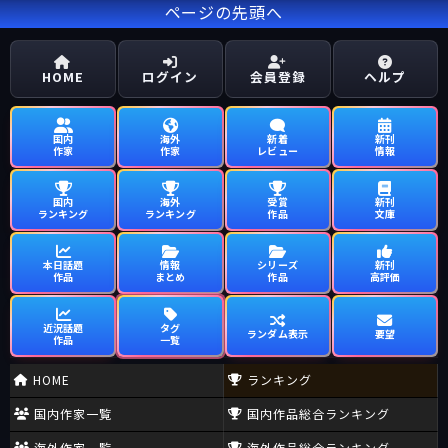
ページの先頭へ
HOME
ログイン
会員登録
ヘルプ
国内
海外
新着
新刊
作家
作家
レビュー
情報
国内
海外
受賞
新刊
ランキング
ランキング
作品
文庫
本日話題
情報
シリーズ
新刊
作品
まとめ
作品
高評価
近況話題
タグ
ランダム表示
要望
作品
一覧
HOME
ランキング
国内作家一覧
国内作品総合ランキング
海外作家一覧
海外作品総合ランキング