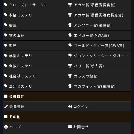
クローズド・サークル
アガサ賞(最優秀長篇賞)
本格ミステリ
アガサ賞(最優秀処女長篇賞)
密室
アンソニー賞(長編賞)
雪の山荘
エドガー賞(MWA賞)
孤島
ゴールド・ダガー賞(CWA賞)
学園ミステリ
ジョン・クリーシー・ダガー賞(CW
倒叙ミステリ
バリー賞(新人賞)
社会派ミステリ
ガラスの鍵賞
法廷ミステリ
マカヴィティ賞(長編賞)
会員機能
会員登録
ログイン
その他
ヘルプ
お問合せ