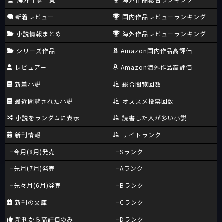
新着レビュー
国内作品レビューランキング
小説情報まとめ
海外作品レビューランキング
シリーズ作品
Amazon国内作品高評価
レビュアー
Amazon海外作品高評価
新着小説
総合閲覧回数
最近閲覧された小説
オススメ投票回数
小説をランダムに表示
読書した人が多い小説
新刊情報
サイトランク
今月(8月)発売
Sランク
先月(7月)発売
Aランク
先々月(6月)発売
Bランク
新刊の文庫
Cランク
新刊から高評価のみ
Dランク