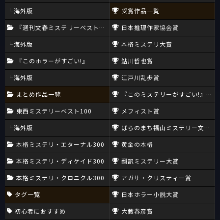
海外版
受賞作品一覧
『週刊文春ミステリーベスト10』
日本推理作家協会賞
海外版
本格ミステリ大賞
『このホラーがすごい!』
鮎川哲也賞
海外版
江戸川乱歩賞
まとめ作品一覧
『このミステリーがすごい!』大賞
東西ミステリーベスト100
メフィスト賞
海外版
ばらのまち福山ミステリー文学新
本格ミステリ・エターナル300
黄金の本格
本格ミステリ・ディケイド300
翻訳ミステリー大賞
本格ミステリ・クロニクル300
アガサ・クリスティー賞
タグ一覧
日本ホラー小説大賞
初心者におすすめ
大藪春彦賞