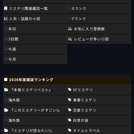
ミステリ関連雑誌一覧
Eランク
人気・話題の小説
Fランク
本日
お気に入り登録数
3日間
レビューが多い小説
今週
今月
2026年度雑誌ランキング
『本格ミステリベスト』
SFミステリ
海外版
青春ミステリ
『このミステリーがすごい!』
恋愛ミステリ
海外版
日常の謎
『ミステリが読みたい!』
タイムトラベル