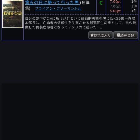
C
7.00pt
1件
第五の日に帰って行った男
(短編
7.00pt
1件
集)
ブライアン・フリーマントル
5.00pt
1件
自分の部下がCIAに駆け込むという致命的失態を演じたKGB第一管理
本部長は、亡命者の信頼性を失墜させる起死回生の策として、自ら発
案した偽装亡命者となってアメリカに赴いた―。
お気に入り
読書登録