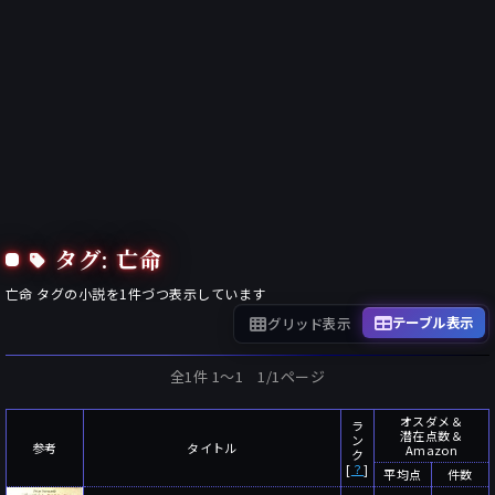
タグ: 亡命
亡命
タグの小説を
1
件づつ表示しています
テーブル表示
グリッド表示
全1件 1〜1 1/1ページ
オスダメ＆
ラ
潜在点数＆
ン
参考
タイトル
Amazon
ク
[
？
]
平均点
件数