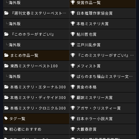
海外版
受賞作品一覧
『週刊文春ミステリーベスト10』
日本推理作家協会賞
海外版
本格ミステリ大賞
『このホラーがすごい!』
鮎川哲也賞
海外版
江戸川乱歩賞
まとめ作品一覧
『このミステリーがすごい!』大賞
東西ミステリーベスト100
メフィスト賞
海外版
ばらのまち福山ミステリー文学新
本格ミステリ・エターナル300
黄金の本格
本格ミステリ・ディケイド300
翻訳ミステリー大賞
本格ミステリ・クロニクル300
アガサ・クリスティー賞
タグ一覧
日本ホラー小説大賞
初心者におすすめ
大藪春彦賞