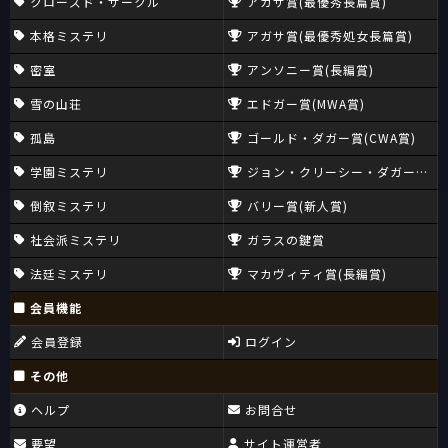
クローズド・サークル
アガサ賞(最優秀長篇賞)
本格ミステリ
アガサ賞(最優秀処女長篇賞)
密室
アンソニー賞(長編賞)
雪の山荘
エドガー賞(MWA賞)
孤島
ゴールド・ダガー賞(CWA賞)
学園ミステリ
ジョン・クリーシー・ダガー賞(CW
倒叙ミステリ
バリー賞(新人賞)
社会派ミステリ
ガラスの鍵賞
法廷ミステリ
マカヴィティ賞(長編賞)
会員機能
会員登録
ログイン
その他
ヘルプ
お問合せ
要望
サイト運営者