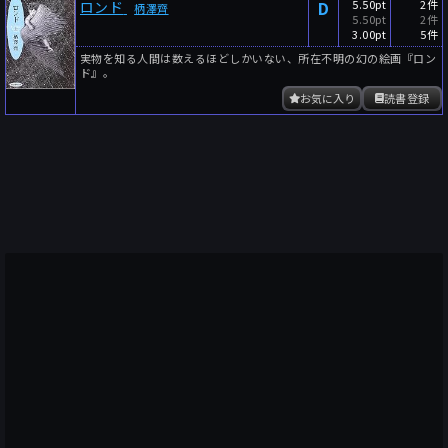
D
5.50pt
2件
ロンド
柄澤齊
5.50pt
2件
3.00pt
5件
実物を知る人間は数えるほどしかいない、所在不明の幻の絵画『ロン
ド』。
お気に入り
読書登録