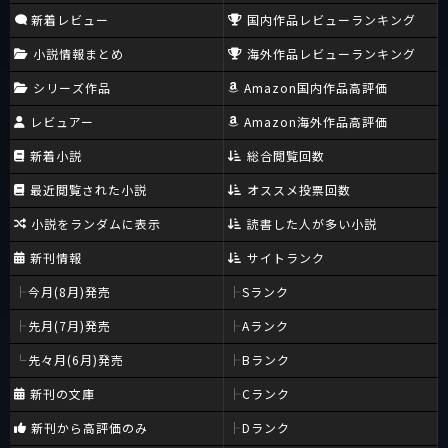
新着レビュー
国内作品レビューランキング
小説情報まとめ
海外作品レビューランキング
シリーズ作品
Amazon国内作品高評価
レビュアー
Amazon海外作品高評価
新着小説
総合閲覧回数
最近閲覧された小説
オススメ投票回数
小説をランダムに表示
読書した人が多い小説
新刊情報
サイトランク
今月(8月)発売
Sランク
先月(7月)発売
Aランク
先々月(6月)発売
Bランク
新刊の文庫
Cランク
新刊から高評価のみ
Dランク