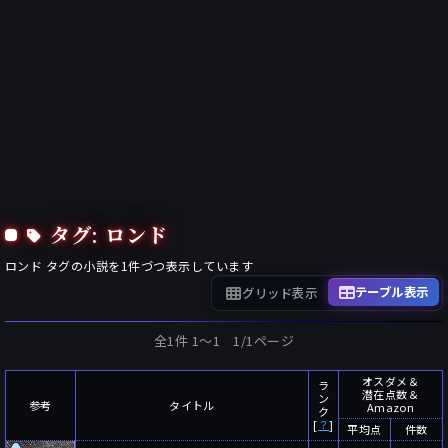
タグ: ロンド
ロンド
タグの小説を
1
件づつ表示しています
テーブル表示
グリッド表示
全1件 1〜1 1/1ページ
オスダメ＆
ラ
潜在点数＆
ン
参考
タイトル
Amazon
ク
[
？
]
平均点
件数