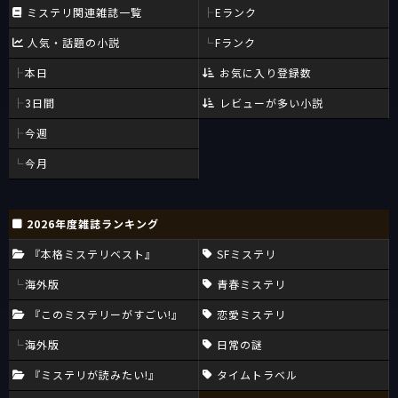
ミステリ関連雑誌一覧
Eランク
人気・話題の小説
Fランク
本日
お気に入り登録数
3日間
レビューが多い小説
今週
今月
2026年度雑誌ランキング
『本格ミステリベスト』
SFミステリ
海外版
青春ミステリ
『このミステリーがすごい!』
恋愛ミステリ
海外版
日常の謎
『ミステリが読みたい!』
タイムトラベル