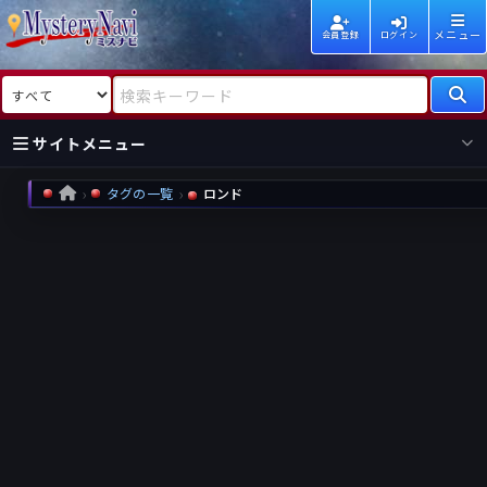
メニュー
会員登録
ログイン
検索対象
検索キーワード
サイトメニュー
タグの一覧
ロンド
HOME
国内
海外
新着
新刊
作家
作家
レビュー
情報
国内
海外
受賞
新刊
ランキング
ランキング
作品
文庫
本日話題
情報
シリーズ
新刊
作品
まとめ
作品
高評価
近況話題
タグ
ランダム表示
要望
作品
一覧