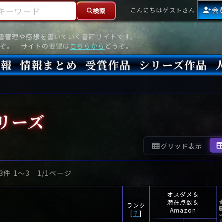
ーワード
会
こんにちはゲストさん
検索
読書管理や感想を書いていく書評サイトです。
ぞ。 サイトの要望は
こちらから
どうぞ。
情報
情報まとめ
受賞作品
シリーズ作品
情報
新刊
高評価
8月)発売
7月)発売
(6月)発売
『本格ミステリベスト』2026年版
『本格ミステリベスト』(海外)
『このミステリーがすごい!』2026年版
『このミステリーがすごい!』(海外)
『ミステリが読みたい!』2026年版
『ミステリが読みたい!』(海外)
『週刊文春ミステリーベスト10』2025年版
『週刊文春ミステリーベスト10』(海外)
本格ミステリ・エターナル300
本格ミステリ・ディケイド300
本格ミステリ・クロニクル300
ミステリー・リーグ
東西ミステリーベスト100 2012年版(国内)
東西ミステリーベスト100 2012年版(海外)
日本推理作家協会賞
本格ミステリ大賞
鮎川哲也賞
横溝正史ミステリ大賞
江戸川乱歩賞
メフィスト賞
『このミステリーがすごい!』大賞
アンソニー賞(長編賞)
エドガー賞(MWA賞)
ゴールド・ダガー賞(CWA賞)
バリー賞(長編賞)
ガラスの鍵賞
その他をもっとみる
その他をもっとみる
リーズ
グリッド表示
3件 1〜3 1/1ページ
オスダメ＆
潜在点数＆
ランク
Amazon
[
？
]