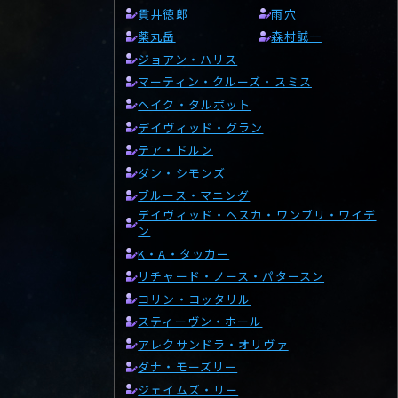
貫井徳郎
雨穴
薬丸岳
森村誠一
ジョアン・ハリス
マーティン・クルーズ・スミス
ヘイク・タルボット
デイヴィッド・グラン
テア・ドルン
ダン・シモンズ
ブルース・マニング
デイヴィッド・ヘスカ・ワンブリ・ワイデ
ン
K・A・タッカー
リチャード・ノース・パタースン
コリン・コッタリル
スティーヴン・ホール
アレクサンドラ・オリヴァ
ダナ・モーズリー
ジェイムズ・リー