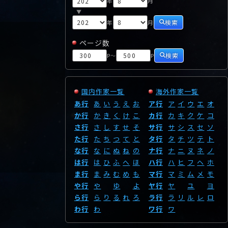
年
月
▼
検索
年
月
ページ数
検索
P
P
～
国内作家一覧
海外作家一覧
あ行
あ
い
う
え
お
ア行
ア
イ
ウ
エ
オ
か行
か
き
く
け
こ
カ行
カ
キ
ク
ケ
コ
さ行
さ
し
す
せ
そ
サ行
サ
シ
ス
セ
ソ
た行
た
ち
つ
て
と
タ行
タ
チ
ツ
テ
ト
な行
な
に
ぬ
ね
の
ナ行
ナ
ニ
ヌ
ネ
ノ
は行
は
ひ
ふ
へ
ほ
ハ行
ハ
ヒ
フ
ヘ
ホ
ま行
ま
み
む
め
も
マ行
マ
ミ
ム
メ
モ
や行
や
ゆ
よ
ヤ行
ヤ
ユ
ヨ
ら行
ら
り
る
れ
ろ
ラ行
ラ
リ
ル
レ
ロ
わ行
わ
ワ行
ワ