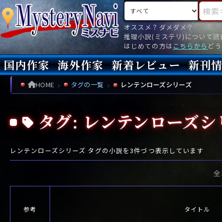
検索対象
検索キ
オススメ？ダメダメ？
推理小説(ミステリ)について
はじめての方は
こちらから
どう
国内作家
海外作家
新着レビュー
新刊
新刊
文庫
新刊
今月(
先月(
先々月
あ行
あ
い
ア行
う
ア
え
イ
お
ウ
エ
オ
HOME
タグの一覧
レンテンローズシリーズ
か行
か
き
カ行
く
カ
け
キ
こ
ク
ケ
コ
タグ: レンテンローズシ
さ行
さ
し
サ行
す
サ
せ
シ
そ
ス
セ
ソ
た行
た
ち
タ行
つ
タ
て
チ
と
ツ
テ
ト
レンテンローズシリーズ
タグの小説を
3
件づつ表示しています
な行
な
に
ナ行
ぬ
ナ
ね
ニ
の
ヌ
ネ
ノ
全
は行
は
ひ
ハ行
ふ
ハ
へ
ヒ
ほ
フ
ヘ
ホ
ま行
ま
み
マ行
む
マ
め
ミ
も
ム
メ
モ
参考
タイトル