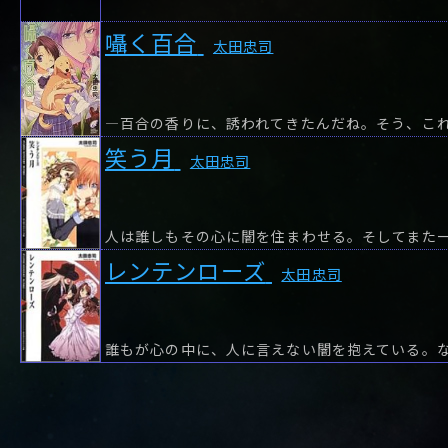
や行
や
ヤ行
ゆ
ヤ
よ
ユ
ヨ
囁く百合
ら行
ら
り
ラ行
る
ラ
れ
リ
ろ
ル
レ
ロ
太田忠司
わ行
わ
ワ行
ワ
―百合の香りに、誘われてきたんだね。そう、こ
笑う月
太田忠司
人は誰しもその心に闇を住まわせる。そしてまた
レンテンローズ
太田忠司