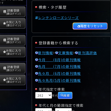
です
検索・タグ履歴
読書登録
(要ログイン)
レンテンローズシリーズ
お気に入り
(要ログイン)
履歴をリセット
読書登録
登録書籍から検索する
(要ログイン)
お気に入り
新刊情報
文庫情報
新刊高評価
(要ログイン)
今月 (8月)の新刊情報
先月 (7月)の新刊情報
読書登録
(要ログイン)
先々月 (6月)の新刊情報
お気に入り
先々先月(5月)の新刊情報
(要ログイン)
年代指定で検索
検索
年代
年代と月の範囲指定で検索