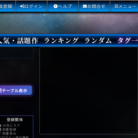
員登録
ログイン
ヘルプ
お問合せ
メニュー
人気・話題作
ランキング
ランダム
タグ
本日
3日間
今週
今月
最近閲覧された小説
国内総合ランキング
海外総合ランキング
Amazon国内作品高評価
Amazon海外作品高評価
国内作品高評価
海外作品高評価
閲覧回数
オススメ投票回数
読書した人が多い小説
サイトランク
Sランク
Aランク
Bランク
Cランク
Dランク
Eランク
Fランク
初心者におすすめ
クローズド・サー
本格ミステリ
青春ミステリ
学園ミステリ
日常の謎
SFミステリ
倒叙ミステリ
警察小説
映画化
ドラマ化
その他をもっとみ
テーブル表示
登録関係
:お気に入り
:読書登録
:読書済み
※ログイン後の機能