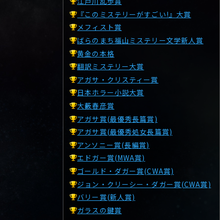
江戸川乱歩賞
『このミステリーがすごい!』大賞
メフィスト賞
ばらのまち福山ミステリー文学新人賞
黄金の本格
翻訳ミステリー大賞
アガサ・クリスティー賞
日本ホラー小説大賞
大藪春彦賞
アガサ賞(最優秀長篇賞)
アガサ賞(最優秀処女長篇賞)
アンソニー賞(長編賞)
エドガー賞(MWA賞)
ゴールド・ダガー賞(CWA賞)
ジョン・クリーシー・ダガー賞(CWA賞)
バリー賞(新人賞)
ガラスの鍵賞