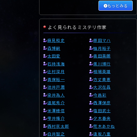
もっとみる
よく見られるミステリ作家
麻見和史
原田マハ
森博嗣
柚月裕子
太田愛
奥田英朗
石持浅海
黒川博行
辻村深月
相場英雄
真保裕一
方丈貴恵
池井戸潤
大沢在昌
染井為人
今邑彩
道尾秀介
西澤保彦
米澤穂信
塩田武士
雫井脩介
夕木春央
西村京太郎
荒木あかね
白井智之
遠坂八重