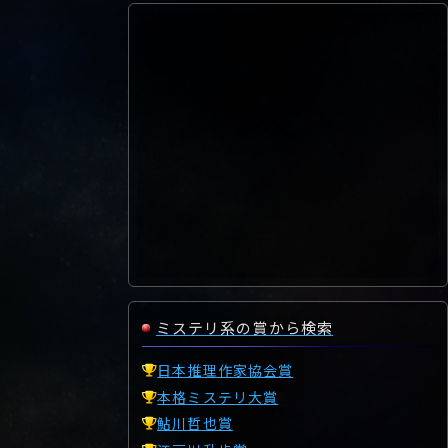
ミステリ系の賞から検索
日本推理作家協会賞
本格ミステリ大賞
鮎川哲也賞