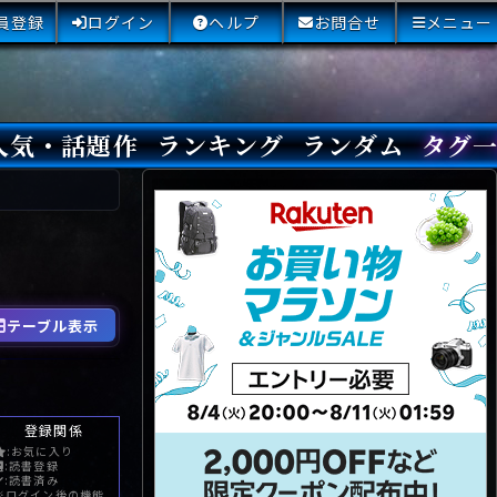
員登録
ログイン
ヘルプ
お問合せ
メニュー
人気・話題作
ランキング
ランダム
タグ
本日
3日間
今週
今月
最近閲覧された小説
国内総合ランキング
海外総合ランキング
Amazon国内作品高評価
Amazon海外作品高評価
国内作品高評価
海外作品高評価
閲覧回数
オススメ投票回数
読書した人が多い小説
サイトランク
Sランク
Aランク
Bランク
Cランク
Dランク
Eランク
Fランク
初心者におすすめ
クローズド・サー
本格ミステリ
青春ミステリ
学園ミステリ
日常の謎
SFミステリ
倒叙ミステリ
警察小説
映画化
ドラマ化
その他をもっとみ
テーブル表示
登録関係
:お気に入り
:読書登録
:読書済み
※ログイン後の機能