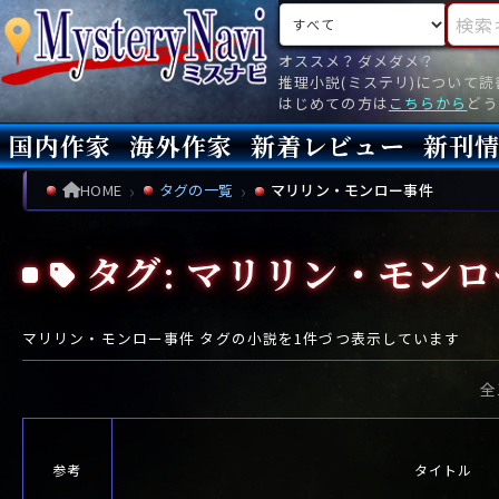
検索対象
検索キ
オススメ？ダメダメ？
推理小説(ミステリ)について
はじめての方は
こちらから
どう
国内作家
海外作家
新着レビュー
新刊
新刊
文庫
新刊
今月(
先月(
先々月
あ行
あ
い
ア行
う
ア
え
イ
お
ウ
エ
オ
HOME
タグの一覧
マリリン・モンロー事件
か行
か
き
カ行
く
カ
け
キ
こ
ク
ケ
コ
タグ: マリリン・モン
さ行
さ
し
サ行
す
サ
せ
シ
そ
ス
セ
ソ
た行
た
ち
タ行
つ
タ
て
チ
と
ツ
テ
ト
マリリン・モンロー事件
タグの小説を
1
件づつ表示しています
な行
な
に
ナ行
ぬ
ナ
ね
ニ
の
ヌ
ネ
ノ
全
は行
は
ひ
ハ行
ふ
ハ
へ
ヒ
ほ
フ
ヘ
ホ
ま行
ま
み
マ行
む
マ
め
ミ
も
ム
メ
モ
参考
タイトル