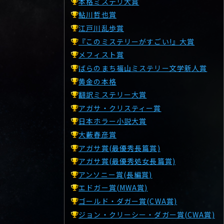
本格ミステリ大賞
鮎川哲也賞
江戸川乱歩賞
『このミステリーがすごい!』大賞
メフィスト賞
ばらのまち福山ミステリー文学新人賞
黄金の本格
翻訳ミステリー大賞
アガサ・クリスティー賞
日本ホラー小説大賞
大藪春彦賞
アガサ賞(最優秀長篇賞)
アガサ賞(最優秀処女長篇賞)
アンソニー賞(長編賞)
エドガー賞(MWA賞)
ゴールド・ダガー賞(CWA賞)
ジョン・クリーシー・ダガー賞(CWA賞)