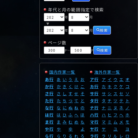
年代と月の範囲指定で検索
年
月
▼
検索
年
月
ページ数
検索
P
P
～
国内作家一覧
海外作家一覧
あ行
あ
い
う
え
お
ア行
ア
イ
ウ
エ
オ
か行
か
き
く
け
こ
カ行
カ
キ
ク
ケ
コ
さ行
さ
し
す
せ
そ
サ行
サ
シ
ス
セ
ソ
た行
た
ち
つ
て
と
タ行
タ
チ
ツ
テ
ト
な行
な
に
ぬ
ね
の
ナ行
ナ
ニ
ヌ
ネ
ノ
は行
は
ひ
ふ
へ
ほ
ハ行
ハ
ヒ
フ
ヘ
ホ
ま行
ま
み
む
め
も
マ行
マ
ミ
ム
メ
モ
や行
や
ゆ
よ
ヤ行
ヤ
ユ
ヨ
ら行
ら
り
る
れ
ろ
ラ行
ラ
リ
ル
レ
ロ