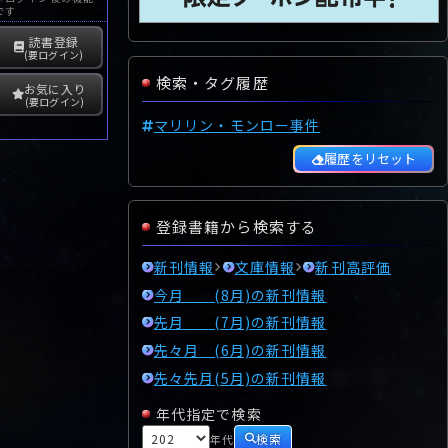
です
読書登録
(要ログイン)
検索・タグ履歴
お気に入り
(要ログイン)
マリリン・モンロー事件
履歴をリセット
登録書籍から検索する
新刊情報
文庫情報
新刊高評価
今月 (8月)の新刊情報
先月 (7月)の新刊情報
先々月 (6月)の新刊情報
先々先月(5月)の新刊情報
年代指定で検索
検索
年代