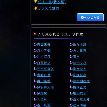
バリー賞(新人賞)
ガラスの鍵賞
もっとみる
よく見られるミステリ作家
内田康夫
佐々木譲
月村了衛
方丈貴恵
辻村深月
雨穴
白井智之
原田マハ
五十嵐貴久
湊かなえ
青崎有吾
京極夏彦
奥田英朗
阿津川辰海
伊坂幸太郎
横溝正史
伊岡瞬
塩田武士
今邑彩
西村京太郎
東川篤哉
松本清張