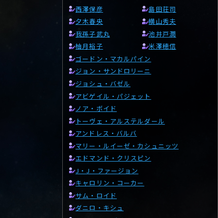
西澤保彦
島田荘司
夕木春央
横山秀夫
我孫子武丸
池井戸潤
柚月裕子
米澤穂信
ゴードン・マカルパイン
ジョン・サンドロリーニ
ジョシュ・バゼル
アビゲイル・パジェット
ノア・ボイド
トーヴェ・アルステルダール
アンドレス・バルバ
マリー・ルイーゼ・カシュニッツ
エドマンド・クリスピン
J・J・ファージョン
キャロリン・コーカー
サム・ロイド
ダニロ・キシュ