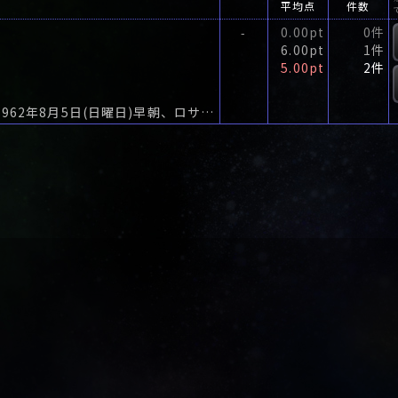
平均点
件数
0.00pt
0件
-
6.00pt
1件
5.00pt
2件
【20世紀最大のミステリ事件の「真相」を描く】1962年8月5日(日曜日)早朝、ロサンゼルス市ブレントウッドの自宅で人気女優マリリン・モンローの死体が発見された。