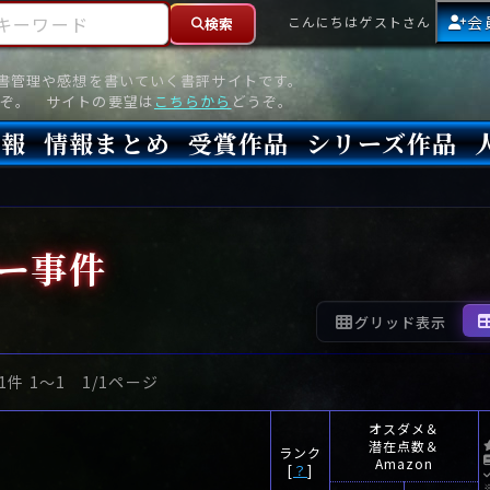
ーワード
会
こんにちはゲストさん
検索
読書管理や感想を書いていく書評サイトです。
ぞ。 サイトの要望は
こちらから
どうぞ。
情報
情報まとめ
受賞作品
シリーズ作品
情報
新刊
高評価
8月)発売
7月)発売
(6月)発売
『本格ミステリベスト』2026年版
『本格ミステリベスト』(海外)
『このミステリーがすごい!』2026年版
『このミステリーがすごい!』(海外)
『ミステリが読みたい!』2026年版
『ミステリが読みたい!』(海外)
『週刊文春ミステリーベスト10』2025年版
『週刊文春ミステリーベスト10』(海外)
本格ミステリ・エターナル300
本格ミステリ・ディケイド300
本格ミステリ・クロニクル300
ミステリー・リーグ
東西ミステリーベスト100 2012年版(国内)
東西ミステリーベスト100 2012年版(海外)
日本推理作家協会賞
本格ミステリ大賞
鮎川哲也賞
横溝正史ミステリ大賞
江戸川乱歩賞
メフィスト賞
『このミステリーがすごい!』大賞
アンソニー賞(長編賞)
エドガー賞(MWA賞)
ゴールド・ダガー賞(CWA賞)
バリー賞(長編賞)
ガラスの鍵賞
その他をもっとみる
その他をもっとみる
ロー事件
グリッド表示
1件 1〜1 1/1ページ
オスダメ＆
潜在点数＆
ランク
Amazon
[
？
]