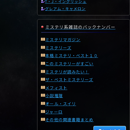
T・J・イングリッシュ
グレアム・キャメロン
ミステリ系雑誌のバックナンバー
ミステリマガジン
ミステリーズ
本格ミステリ・ベスト１０
このミステリーがすごい
ミステリが読みたい！
ザ・ベストミステリーズ
メフィスト
小説推理
オール・スイリ
ジャーロ
その他の関連書籍まとめ