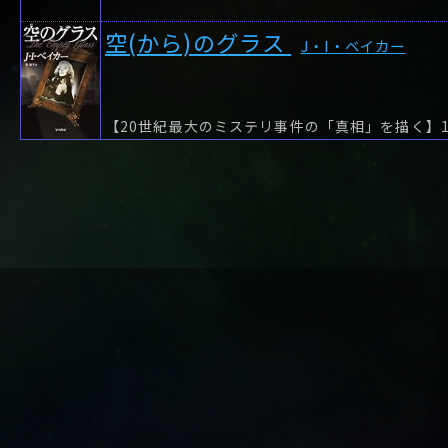
や行
や
ヤ行
ゆ
ヤ
よ
ユ
ヨ
空(から)のグラス
ら行
ら
り
ラ行
る
ラ
れ
リ
ろ
ル
レ
ロ
J・I・ベイカー
わ行
わ
ワ行
ワ