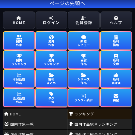
ページの先頭へ
HOME
ログイン
会員登録
ヘルプ
国内
海外
新着
新刊
作家
作家
レビュー
情報
国内
海外
受賞
新刊
ランキング
ランキング
作品
文庫
本日話題
情報
シリーズ
新刊
作品
まとめ
作品
高評価
近況話題
タグ
ランダム表示
要望
作品
一覧
HOME
ランキング
国内作家一覧
国内作品総合ランキング
海外作家一覧
海外作品総合ランキング