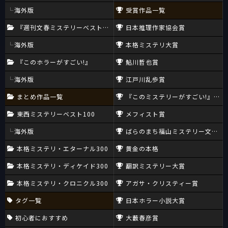
海外版
受賞作品一覧
『週刊文春ミステリーベスト10』
日本推理作家協会賞
海外版
本格ミステリ大賞
『このホラーがすごい!』
鮎川哲也賞
海外版
江戸川乱歩賞
まとめ作品一覧
『このミステリーがすごい!』大賞
東西ミステリーベスト100
メフィスト賞
海外版
ばらのまち福山ミステリー文学新
本格ミステリ・エターナル300
黄金の本格
本格ミステリ・ディケイド300
翻訳ミステリー大賞
本格ミステリ・クロニクル300
アガサ・クリスティー賞
タグ一覧
日本ホラー小説大賞
初心者におすすめ
大藪春彦賞