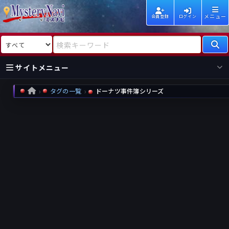
メニュー
会員登録
ログイン
検索対象
検索キーワード
サイトメニュー
タグの一覧
ドーナツ事件簿シリーズ
HOME
国内
海外
新着
新刊
作家
作家
レビュー
情報
国内
海外
受賞
新刊
ランキング
ランキング
作品
文庫
本日話題
情報
シリーズ
新刊
作品
まとめ
作品
高評価
近況話題
タグ
ランダム表示
要望
作品
一覧