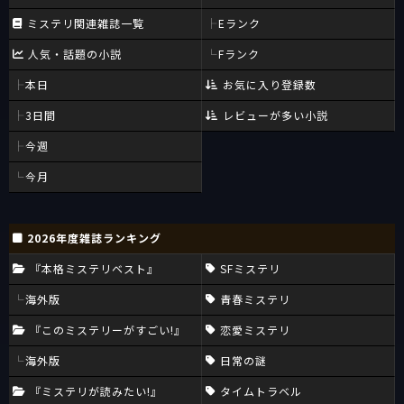
ミステリ関連雑誌一覧
Eランク
人気・話題の小説
Fランク
本日
お気に入り登録数
3日間
レビューが多い小説
今週
今月
2026年度雑誌ランキング
『本格ミステリベスト』
SFミステリ
海外版
青春ミステリ
『このミステリーがすごい!』
恋愛ミステリ
海外版
日常の謎
『ミステリが読みたい!』
タイムトラベル