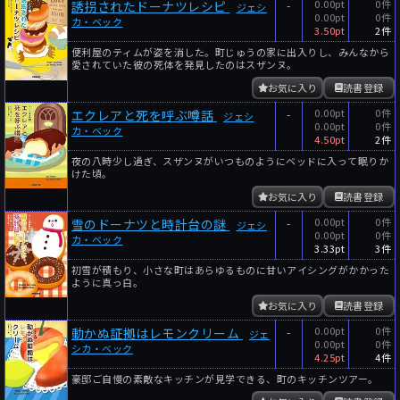
-
0.00pt
0件
誘拐されたドーナツレシピ
ジェシ
0.00pt
0件
カ・ベック
3.50pt
2件
便利屋のティムが姿を消した。町じゅうの家に出入りし、みんなから
愛されていた彼の死体を発見したのはスザンヌ。
お気に入り
読書登録
-
0.00pt
0件
エクレアと死を呼ぶ噂話
ジェシ
0.00pt
0件
カ・ベック
4.50pt
2件
夜の八時少し過ぎ、スザンヌがいつものようにベッドに入って眠りか
けた頃。
お気に入り
読書登録
-
0.00pt
0件
雪のドーナツと時計台の謎
ジェシ
0.00pt
0件
カ・ベック
3.33pt
3件
初雪が積もり、小さな町はあらゆるものに甘いアイシングがかかった
ように真っ白。
お気に入り
読書登録
-
0.00pt
0件
動かぬ証拠はレモンクリーム
ジェ
0.00pt
0件
シカ・ベック
4.25pt
4件
豪邸ご自慢の素敵なキッチンが見学できる、町のキッチンツアー。