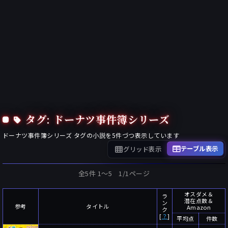
タグ: ドーナツ事件簿シリーズ
ドーナツ事件簿シリーズ
タグの小説を
5
件づつ表示しています
テーブル表示
グリッド表示
全5件 1〜5 1/1ページ
オスダメ＆
ラ
潜在点数＆
ン
参考
タイトル
Amazon
ク
[
？
]
平均点
件数