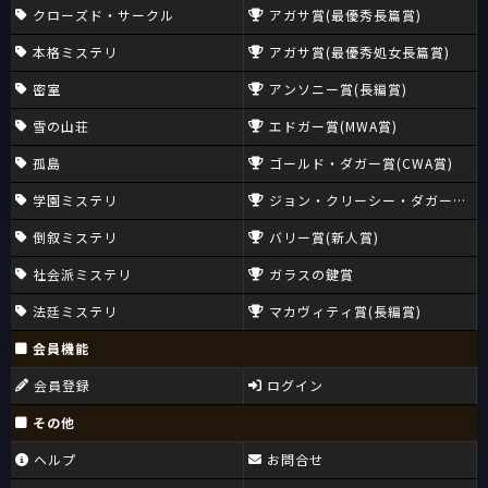
クローズド・サークル
アガサ賞(最優秀長篇賞)
本格ミステリ
アガサ賞(最優秀処女長篇賞)
密室
アンソニー賞(長編賞)
雪の山荘
エドガー賞(MWA賞)
孤島
ゴールド・ダガー賞(CWA賞)
学園ミステリ
ジョン・クリーシー・ダガー賞(CW
倒叙ミステリ
バリー賞(新人賞)
社会派ミステリ
ガラスの鍵賞
法廷ミステリ
マカヴィティ賞(長編賞)
会員機能
会員登録
ログイン
その他
ヘルプ
お問合せ