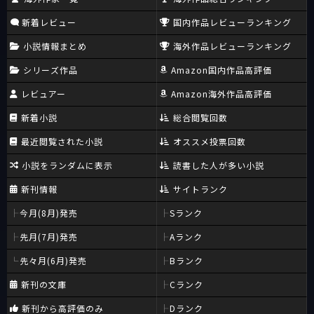
新着レビュー
国内作品レビューランキング
小説情報まとめ
海外作品レビューランキング
シリーズ作品
Amazon国内作品高評価
レビュアー
Amazon海外作品高評価
新着小説
総合閲覧回数
最近閲覧された小説
オススメ投票回数
小説をランダムに表示
読書した人が多い小説
新刊情報
サイトランク
今月(8月)発売
Sランク
先月(7月)発売
Aランク
先々月(6月)発売
Bランク
新刊の文庫
Cランク
新刊から高評価のみ
Dランク