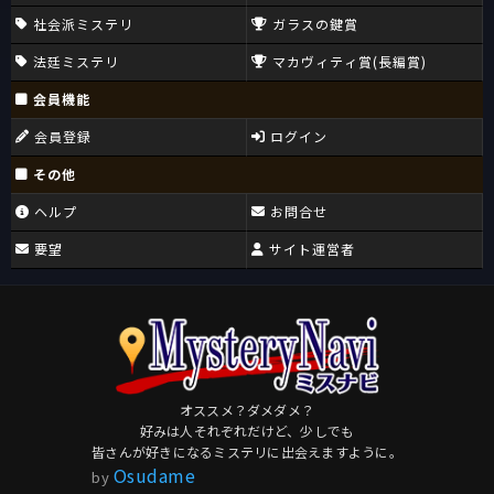
社会派ミステリ
ガラスの鍵賞
法廷ミステリ
マカヴィティ賞(長編賞)
会員機能
会員登録
ログイン
その他
ヘルプ
お問合せ
要望
サイト運営者
オススメ？ダメダメ？
好みは人それぞれだけど、少しでも
皆さんが好きになるミステリに出会えますように。
Osudame
by