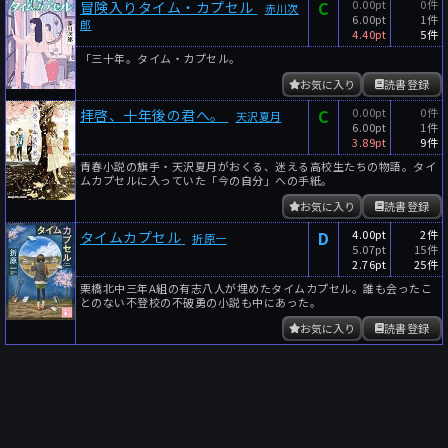
C
0.00pt
0件
冒険入りタイム・カプセル
赤川次
6.00pt
1件
郎
4.40pt
5件
「三十年。タイム・カプセル。
お気に入り
読書登録
C
0.00pt
0件
拝啓、十年後の君へ。
天沢夏月
6.00pt
1件
3.89pt
9件
青春小説の旗手・天沢夏月がおくる、迷える高校生たちの物語。タイ
ムカプセルに入っていた「今の自分」への手紙。
お気に入り
読書登録
D
4.00pt
2件
タイムカプセル
折原一
5.07pt
15件
2.76pt
25件
栗橋北中三年A組の有志八人が埋めたタイムカプセル。誰も会ったこ
とのない不登校の不破勇の小説も中にあった。
お気に入り
読書登録