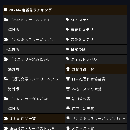
2026年度雑誌ランキング
『本格ミステリベスト』
SFミステリ
海外版
青春ミステリ
『このミステリーがすごい!』
恋愛ミステリ
海外版
日常の謎
『ミステリが読みたい!』
タイムトラベル
海外版
受賞作品一覧
『週刊文春ミステリーベスト10』
日本推理作家協会賞
海外版
本格ミステリ大賞
『このホラーがすごい!』
鮎川哲也賞
海外版
江戸川乱歩賞
まとめ作品一覧
『このミステリーがすごい!』大賞
東西ミステリーベスト100
メフィスト賞