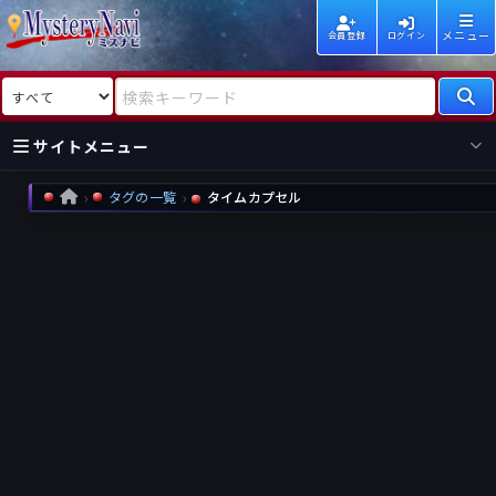
メニュー
会員登録
ログイン
検索対象
検索キーワード
サイトメニュー
タグの一覧
タイムカプセル
HOME
国内
海外
新着
新刊
作家
作家
レビュー
情報
国内
海外
受賞
新刊
ランキング
ランキング
作品
文庫
本日話題
情報
シリーズ
新刊
作品
まとめ
作品
高評価
近況話題
タグ
ランダム表示
要望
作品
一覧