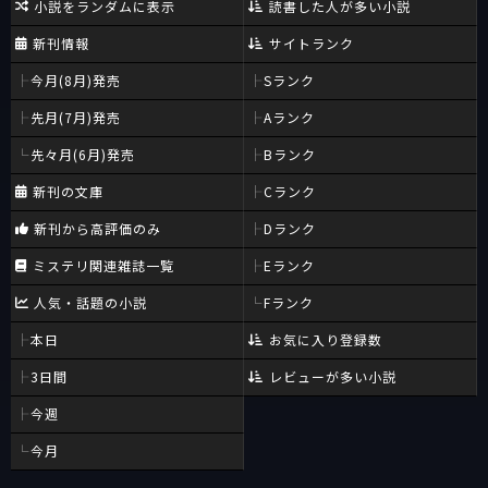
小説をランダムに表示
読書した人が多い小説
新刊情報
サイトランク
今月(8月)発売
Sランク
先月(7月)発売
Aランク
先々月(6月)発売
Bランク
新刊の文庫
Cランク
新刊から高評価のみ
Dランク
ミステリ関連雑誌一覧
Eランク
人気・話題の小説
Fランク
本日
お気に入り登録数
3日間
レビューが多い小説
今週
今月