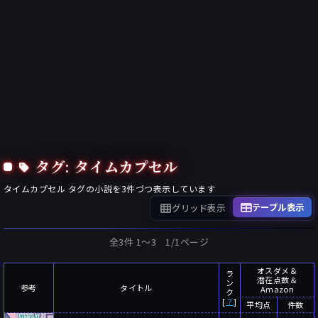
タグ: タイムカプセル
タイムカプセル
タグの小説を
3
件づつ表示しています
テーブル表示
グリッド表示
全3件 1〜3 1/1ページ
オスダメ＆
ラ
潜在点数＆
ン
参考
タイトル
Amazon
ク
[
？
]
平均点
件数