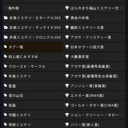
海外版
ばらのまち福山ミステリー文学新
本格ミステリ・エターナル300
黄金の本格
本格ミステリ・ディケイド300
翻訳ミステリー大賞
本格ミステリ・クロニクル300
アガサ・クリスティー賞
タグ一覧
日本ホラー小説大賞
初心者におすすめ
大藪春彦賞
クローズド・サークル
アガサ賞(最優秀長篇賞)
本格ミステリ
アガサ賞(最優秀処女長篇賞)
密室
アンソニー賞(長編賞)
雪の山荘
エドガー賞(MWA賞)
孤島
ゴールド・ダガー賞(CWA賞)
学園ミステリ
ジョン・クリーシー・ダガー賞(CW
倒叙ミステリ
バリー賞(新人賞)