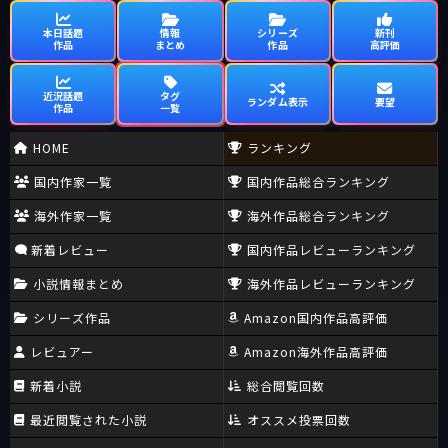
本日話題
情報
シリーズ
新刊
作品
まとめ
作品
高評価
近況話題
タグ
ランダム表示
要望
作品
一覧
HOME
ランキング
国内作家一覧
国内作品総合ランキング
海外作家一覧
海外作品総合ランキング
新着レビュー
国内作品レビューランキング
小説情報まとめ
海外作品レビューランキング
シリーズ作品
Amazon国内作品高評価
レビュアー
Amazon海外作品高評価
新着小説
総合閲覧回数
最近閲覧された小説
オススメ投票回数