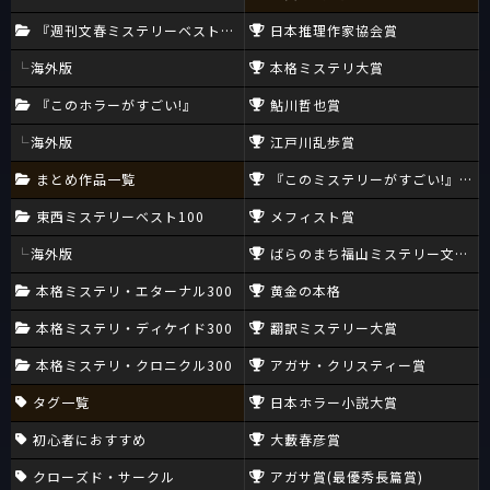
『週刊文春ミステリーベスト10』
日本推理作家協会賞
海外版
本格ミステリ大賞
『このホラーがすごい!』
鮎川哲也賞
海外版
江戸川乱歩賞
まとめ作品一覧
『このミステリーがすごい!』大賞
東西ミステリーベスト100
メフィスト賞
海外版
ばらのまち福山ミステリー文学新
本格ミステリ・エターナル300
黄金の本格
本格ミステリ・ディケイド300
翻訳ミステリー大賞
本格ミステリ・クロニクル300
アガサ・クリスティー賞
タグ一覧
日本ホラー小説大賞
初心者におすすめ
大藪春彦賞
クローズド・サークル
アガサ賞(最優秀長篇賞)