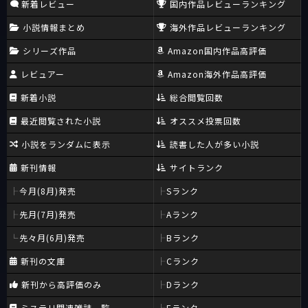
新着レビュー
国内作品レビューランキング
小説情報まとめ
海外作品レビューランキング
シリーズ作品
Amazon国内作品高評価
レビュアー
Amazon海外作品高評価
新着小説
総合閲覧回数
最近閲覧された小説
オススメ投票回数
小説をランダムに表示
読書した人が多い小説
新刊情報
サイトランク
今月(8月)発売
Sランク
先月(7月)発売
Aランク
先々月(6月)発売
Bランク
新刊の文庫
Cランク
新刊から高評価のみ
Dランク
ミステリ関連雑誌一覧
Eランク