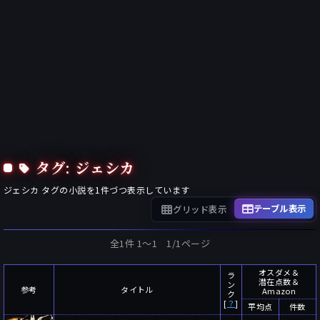
タグ: ジェシカ
ジェシカ
タグの小説を
1
件づつ表示しています
テーブル表示
グリッド表示
全1件 1〜1 1/1ページ
オスダメ＆
ラ
潜在点数＆
ン
参考
タイトル
Amazon
ク
[
？
]
平均点
件数