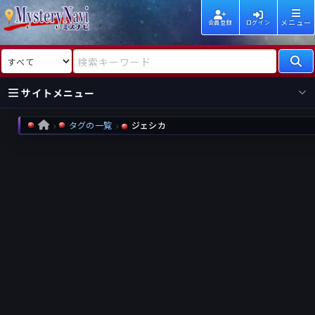
メニュー
会員登録
ログイン
検索対象
検索キーワード
サイトメニュー
タグの一覧
ジェシカ
HOME
国内
海外
新着
新刊
作家
作家
レビュー
情報
国内
海外
受賞
新刊
ランキング
ランキング
作品
文庫
本日話題
情報
シリーズ
新刊
作品
まとめ
作品
高評価
近況話題
タグ
ランダム表示
要望
作品
一覧