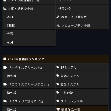
人気・話題の小説
Fランク
本日
お気に入り登録数
3日間
レビューが多い小説
今週
今月
2026年度雑誌ランキング
『本格ミステリベスト』
SFミステリ
海外版
青春ミステリ
『このミステリーがすごい!』
恋愛ミステリ
海外版
日常の謎
『ミステリが読みたい!』
タイムトラベル
海外版
受賞作品一覧