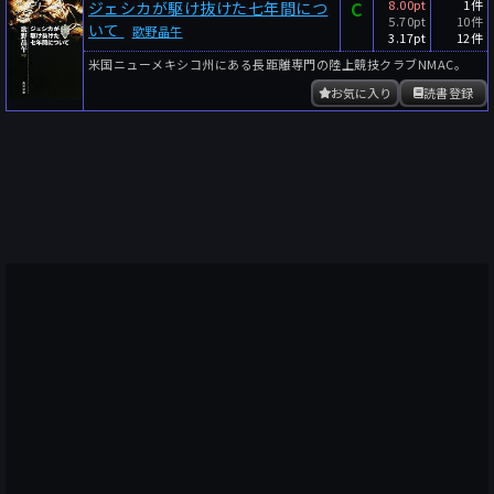
C
8.00pt
1件
ジェシカが駆け抜けた七年間につ
5.70pt
10件
いて
歌野晶午
3.17pt
12件
米国ニューメキシコ州にある長距離専門の陸上競技クラブNMAC。
お気に入り
読書登録