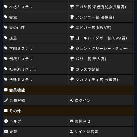
本格ミステリ
アガサ賞(最優秀処女長篇賞)
密室
アンソニー賞(長編賞)
雪の山荘
エドガー賞(MWA賞)
孤島
ゴールド・ダガー賞(CWA賞)
学園ミステリ
ジョン・クリーシー・ダガー賞(CW
倒叙ミステリ
バリー賞(新人賞)
社会派ミステリ
ガラスの鍵賞
法廷ミステリ
マカヴィティ賞(長編賞)
会員機能
会員登録
ログイン
その他
ヘルプ
お問合せ
要望
サイト運営者