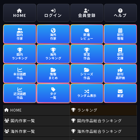
HOME
ログイン
会員登録
ヘルプ
国内
海外
新着
新刊
作家
作家
レビュー
情報
国内
海外
受賞
新刊
ランキング
ランキング
作品
文庫
本日話題
情報
シリーズ
新刊
作品
まとめ
作品
高評価
近況話題
タグ
ランダム表示
要望
作品
一覧
HOME
ランキング
国内作家一覧
国内作品総合ランキング
海外作家一覧
海外作品総合ランキング