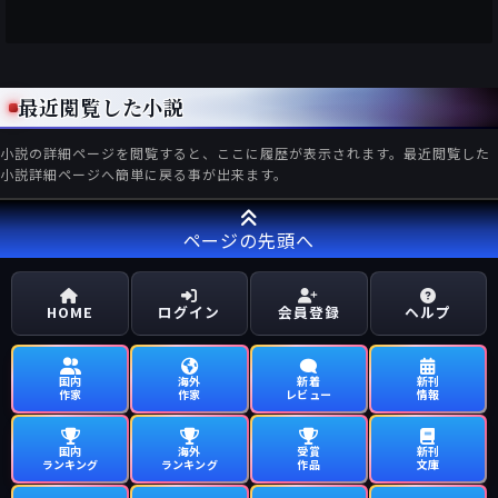
最近閲覧した小説
小説の詳細ページを閲覧すると、ここに履歴が表示されます。最近閲覧した
小説詳細ページへ簡単に戻る事が出来ます。
ページの先頭へ
HOME
ログイン
会員登録
ヘルプ
国内
海外
新着
新刊
作家
作家
レビュー
情報
国内
海外
受賞
新刊
ランキング
ランキング
作品
文庫