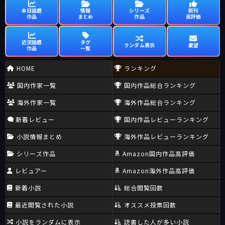
本日話題
情報
シリーズ
新刊
作品
まとめ
作品
高評価
近況話題
タグ
ランダム表示
要望
作品
一覧
HOME
ランキング
国内作家一覧
国内作品総合ランキング
海外作家一覧
海外作品総合ランキング
新着レビュー
国内作品レビューランキング
小説情報まとめ
海外作品レビューランキング
シリーズ作品
Amazon国内作品高評価
レビュアー
Amazon海外作品高評価
新着小説
総合閲覧回数
最近閲覧された小説
オススメ投票回数
小説をランダムに表示
読書した人が多い小説