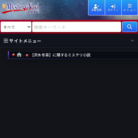
メニュー
会員登録
ログイン
検索対象
検索キーワード
サイトメニュー
【沢木冬吾】に関するミステリ小説
HOME
国内
海外
新着
新刊
作家
作家
レビュー
情報
国内
海外
受賞
新刊
ランキング
ランキング
作品
文庫
本日話題
情報
シリーズ
新刊
作品
まとめ
作品
高評価
近況話題
タグ
ランダム表示
要望
作品
一覧