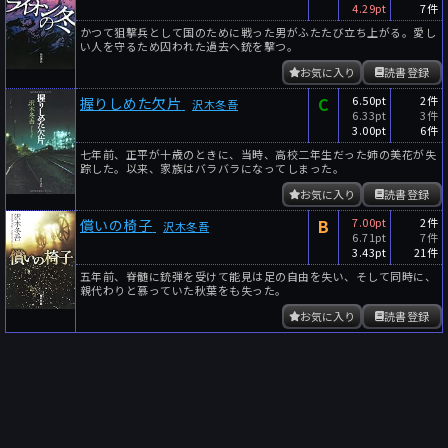
4.29pt
7件
かつて狙撃兵として国のために戦った男がふたたび立ち上がる。愛し
い人を守るため囚われた過去へ銃を撃つ。
お気に入り
読書登録
C
6.50pt
2件
握りしめた欠片
沢木冬吾
6.33pt
3件
3.00pt
6件
七年前、正平が十歳のときに、当時、高校二年生だった姉の美花が失
踪した。以来、家族はバラバラになってしまった。
お気に入り
読書登録
B
7.00pt
2件
償いの椅子
沢木冬吾
6.71pt
7件
3.43pt
21件
五年前、脊髄に銃弾を受けて能見は足の自由を失い、そして同時に、
親代わりと慕っていた秋葉をも失った。
お気に入り
読書登録