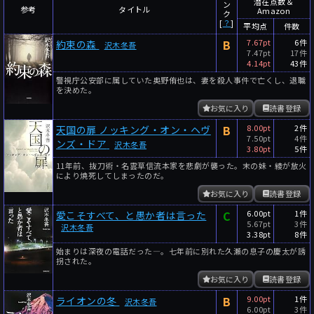
潜在点数＆
ン
参考
タイトル
Amazon
ク
[
？
]
平均点
件数
B
7.67pt
6件
約束の森
沢木冬吾
7.47pt
17件
4.14pt
43件
警視庁公安部に属していた奥野侑也は、妻を殺人事件で亡くし、退職
を決めた。
お気に入り
読書登録
B
8.00pt
2件
天国の扉 ノッキング・オン・ヘヴ
7.50pt
4件
ンズ・ドア
沢木冬吾
3.80pt
5件
11年前、抜刀術・名雲草信流本家を悲劇が襲った。末の妹・綾が放火
により焼死してしまったのだ。
お気に入り
読書登録
C
6.00pt
1件
愛こそすべて、と愚か者は言った
5.67pt
3件
沢木冬吾
3.38pt
8件
始まりは深夜の電話だった―。七年前に別れた久瀬の息子の慶太が誘
拐された。
お気に入り
読書登録
B
9.00pt
1件
ライオンの冬
沢木冬吾
6.00pt
3件