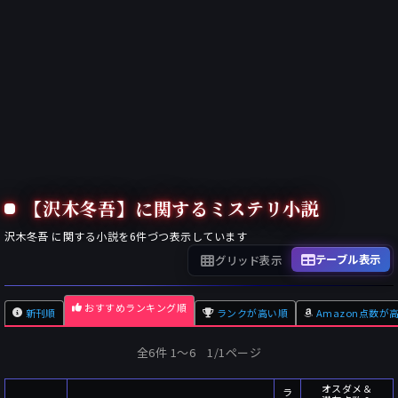
【沢木冬吾】に関するミステリ小説
沢木冬吾
に関する小説を
6
件づつ表示しています
テーブル表示
グリッド表示
おすすめランキング順
新刊順
ランクが高い順
Amazon点数が
全6件 1〜6 1/1ページ
オスダメ＆
ラ