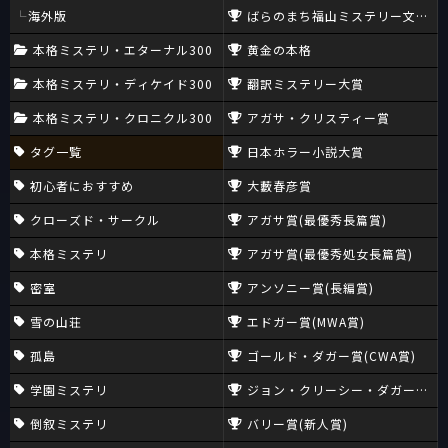
海外版
ばらのまち福山ミステリー文学新
本格ミステリ・エターナル300
黄金の本格
本格ミステリ・ディケイド300
翻訳ミステリー大賞
本格ミステリ・クロニクル300
アガサ・クリスティー賞
タグ一覧
日本ホラー小説大賞
初心者におすすめ
大藪春彦賞
クローズド・サークル
アガサ賞(最優秀長篇賞)
本格ミステリ
アガサ賞(最優秀処女長篇賞)
密室
アンソニー賞(長編賞)
雪の山荘
エドガー賞(MWA賞)
孤島
ゴールド・ダガー賞(CWA賞)
学園ミステリ
ジョン・クリーシー・ダガー賞(CW
倒叙ミステリ
バリー賞(新人賞)