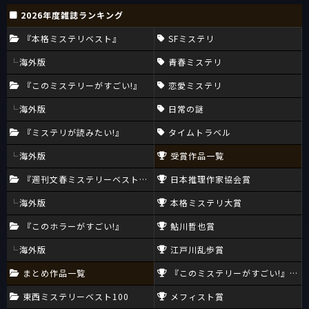
2026年度雑誌ランキング
『本格ミステリベスト』
SFミステリ
海外版
青春ミステリ
『このミステリーがすごい!』
恋愛ミステリ
海外版
日常の謎
『ミステリが読みたい!』
タイムトラベル
海外版
受賞作品一覧
『週刊文春ミステリーベスト10』
日本推理作家協会賞
海外版
本格ミステリ大賞
『このホラーがすごい!』
鮎川哲也賞
海外版
江戸川乱歩賞
まとめ作品一覧
『このミステリーがすごい!』大賞
東西ミステリーベスト100
メフィスト賞