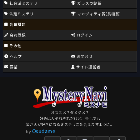
社会派ミステリ
ガラスの鍵賞
法廷ミステリ
マカヴィティ賞(長編賞)
会員機能
会員登録
ログイン
その他
ヘルプ
お問合せ
要望
サイト運営者
オススメ？ダメダメ？
好みは人それぞれだけど、少しでも
皆さんが好きになるミステリに出会えますように。
Osudame
by