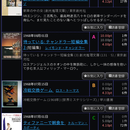
4.12pt
17件
ゾ
新車の中の女 (創元推理文庫) / 東京創元社
V8エンジン、三百馬力、最高時速百八十キロの新車サンダーバードを
南仏へ、まだ見たことのない海へとつっぱしらせるダニー。
お気に入り
読書登録
1968年08月01日
A
10.00pt
1件
10.00pt
2件
待っている: チャンドラー短編全集
4.00pt
6件
3
(短編集)
レイモンド・チャンドラー
待っている チャンドラー短編全集 (3) 創元推理文庫 (131‐5) / 東京創
元社
ロスアンジェルスのネオンの中を無鉄砲に、しかし一抹の感傷を抱い
て歩む主人公フィリップ・マーロウ。
お気に入り
読書登録
1968年07月15日
B
0.00pt
0件
8.00pt
1件
冷戦交換ゲーム
ロス・トーマス
4.33pt
6件
冷戦交換ゲーム (1968年) (世界ミステリシリーズ) / 早川書房
お気に入り
読書登録
1968年07月01日
C
0.00pt
0件
5.00pt
1件
ティファニーで朝食を
トルーマン・
4.10pt
72件
カポーティ