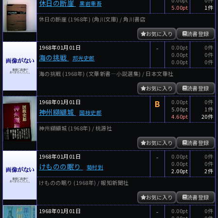
休日の断崖
黒岩重吾
5.00pt
1件
休日の断崖 (1968年) (角川文庫) / 角川書店
お気に入り
読書登録
1968年01月01日
-
0.00pt
0件
0.00pt
0件
海の挑戦
邦光史郎
0.00pt
0件
海の挑戦 (1968年) (文華新書―小説選集) / 日本文華社
お気に入り
読書登録
1968年01月01日
B
0.00pt
0件
5.00pt
1件
神州纐纈城
国枝史郎
4.60pt
20件
神州纐纈城 (1968年) / 桃源社
お気に入り
読書登録
1968年01月01日
-
0.00pt
0件
0.00pt
0件
けものの眠り
菊村到
2.00pt
2件
けものの眠り (1968年) / 報知新聞社
お気に入り
読書登録
1968年01月01日
-
0.00pt
0件
0.00pt
0件