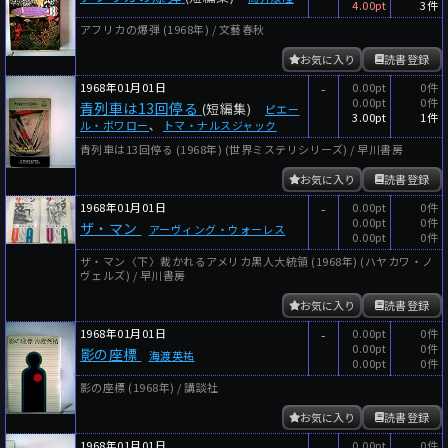
4.00pt
3件
アフリカの爆弾 (1968年) / 文藝春秋
お気に入り
読書登録
1968年01月01日
-
0.00pt
0件
0.00pt
0件
青列車は13回停る
(短編集)
ピエー
3.00pt
1件
ル・ボワロー
、
トマ・ナルスジャック
青列車は13回停る (1968年) (世界ミステリシリーズ) / 早川書房
お気に入り
読書登録
1968年01月01日
-
0.00pt
0件
0.00pt
0件
ザ・マン
アーヴィング・ウォーレス
0.00pt
0件
ザ・マン〈下〉裁かれるアメリカ黒人大統領 (1968年) (ハヤカワ・ノ
ヴェルズ) / 早川書房
お気に入り
読書登録
1968年01月01日
-
0.00pt
0件
0.00pt
0件
影の座標
海渡英祐
0.00pt
0件
影の座標 (1968年) / 講談社
お気に入り
読書登録
1968年01月01日
-
0.00pt
0件