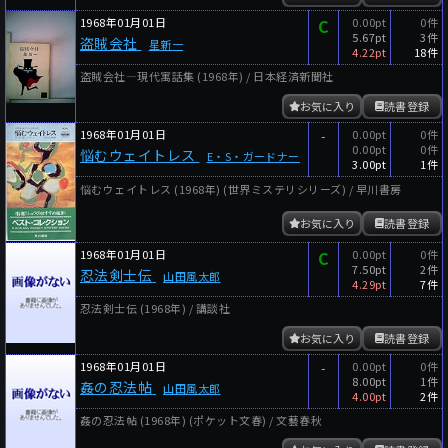
1968年01月01日
C
0.00pt
0件
5.67pt
3件
盗賊会社
星新一
4.22pt
18件
盗賊会社―現代寓話集 (1968年) / 日本経済新聞社
お気に入り
読書登録
1968年01月01日
-
0.00pt
0件
0.00pt
0件
悩むウェイトレス
E・S・ガードナー
3.00pt
1件
悩むウェイトレス (1968年) (世界ミステリシリーズ) / 早川書房
お気に入り
読書登録
1968年01月01日
C
0.00pt
0件
7.50pt
2件
忍法剣士伝
山田風太郎
4.29pt
7件
忍法剣士伝 (1968年) / 講談社
お気に入り
読書登録
1968年01月01日
-
0.00pt
0件
8.00pt
1件
姦の忍法帖
山田風太郎
4.00pt
2件
姦の忍法帖 (1968年) (ポケット文春) / 文藝春秋