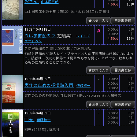
おさん
山本周五郎
4.60pt
15件
山本周五郎小説全集〈第32〉おさん (1968年) / 新潮社
お気に入り
読書登録
1968年04月18日
A
0.00pt
0件
0.00pt
0件
ウは宇宙船のウ
(短編集)
レイ・ブ
4.50pt
18件
ラッドベリ
ウは宇宙船のウ (創元SF文庫) / 東京創元社
幻想と抒情のSF詩人レイ・ブラッドベリの不可思議な呪縛の力によっ
て、読者は三次元の世界では見えぬものを見ることができ、触れられ
ぬものに触れることができる。
お気に入り
読書登録
1968年04月09日
-
0.00pt
0件
0.00pt
0件
実作のための抒情詩入門
伊藤桂一
0.00pt
0件
実作のための抒情詩入門 (1968年) (Pocket-green) / 大泉書店
お気に入り
読書登録
1968年04月09日
-
0.00pt
0件
0.00pt
0件
回天
伊藤桂一
0.00pt
0件
回天 (1968年) / 講談社