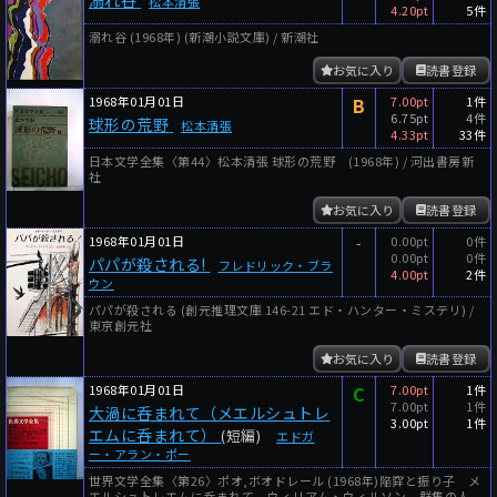
松本清張
4.20pt
5件
溺れ谷 (1968年) (新潮小説文庫) / 新潮社
お気に入り
読書登録
1968年01月01日
B
7.00pt
1件
6.75pt
4件
球形の荒野
松本清張
4.33pt
33件
日本文学全集〈第44〉松本清張 球形の荒野 (1968年) / 河出書房新
社
お気に入り
読書登録
1968年01月01日
-
0.00pt
0件
0.00pt
0件
パパが殺される!
フレドリック・ブラ
4.00pt
2件
ウン
パパが殺される (創元推理文庫 146-21 エド・ハンター・ミステリ) /
東京創元社
お気に入り
読書登録
1968年01月01日
C
7.00pt
1件
7.00pt
1件
大渦に呑まれて（メエルシュトレ
3.00pt
1件
エムに呑まれて）
(短編)
エドガ
ー・アラン・ポー
世界文学全集〈第26〉ポオ,ボオドレール (1968年)陥穽と振り子 メ
エルシュトレエムに呑まれて ウィリアム・ウィルソン 群集の人