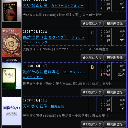
0.00pt
0件
大いなる幻影
カトリーヌ・アルレー
4.00pt
1件
大いなる幻影 (1968年) (創元推理文庫) / 東京創元新社
お気に入り
読書登録
1968年01月01日
C
0.00pt
0件
7.00pt
1件
偶然世界（太陽クイズ）
フィリッ
3.89pt
9件
プ・K・ディック
太陽クイズ (1968年) (ハヤカワ・SF・シリーズ) / 早川書房
お気に入り
読書登録
1968年01月01日
B
0.00pt
0件
8.00pt
1件
誰がために鐘は鳴る
アーネスト・ヘ
3.77pt
31件
ミングウェイ
世界文学全集〈第64〉誰がために鐘は鳴る (1968年) / 集英社
お気に入り
読書登録
1968年01月01日
-
0.00pt
0件
0.00pt
0件
天を突く石像
笹沢左保
4.00pt
1件
天を突く石像 (1968年) (文華新書―小説選集) / 日本文華社
お気に入り
読書登録