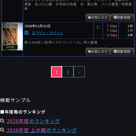
黒猫 告げ口心臓 赤死病の仮面 他 悪の華 パリの憂鬱 / 筑摩書
房
お気に入り
読書登録
1968年01月01日
C
7.00pt
1件
7.50pt
2件
顔
エラリー・クイーン
4.00pt
5件
顔 (1968年) (世界ミステリシリーズ) / 早川書房
お気に入り
読書登録
1
2
›
検索サンプル
■年度毎のランキング
2026年度
のランキング
2026年度 上半期
のランキング