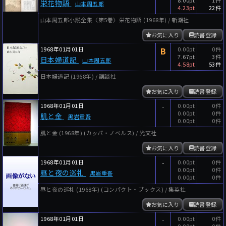
栄花物語
山本周五郎
4.23pt
22件
山本周五郎小説全集〈第5巻〉栄花物語 (1968年) / 新潮社
お気に入り
読書登録
1968年01月01日
B
0.00pt
0件
7.67pt
3件
日本婦道記
山本周五郎
4.58pt
53件
日本婦道記 (1968年) / 講談社
お気に入り
読書登録
1968年01月01日
-
0.00pt
0件
0.00pt
0件
肌と金
黒岩重吾
0.00pt
0件
肌と金 (1968年) (カッパ・ノベルス) / 光文社
お気に入り
読書登録
1968年01月01日
-
0.00pt
0件
0.00pt
0件
昼と夜の巡礼
黒岩重吾
0.00pt
0件
昼と夜の巡礼 (1968年) (コンパクト・ブックス) / 集英社
お気に入り
読書登録
1968年01月01日
-
0.00pt
0件
0.00pt
0件