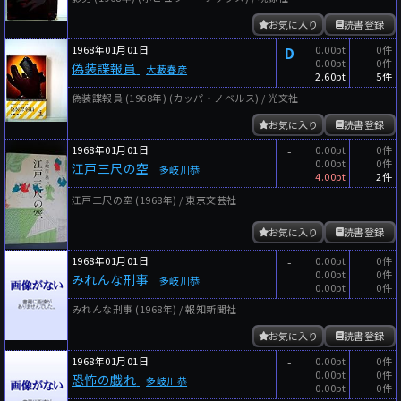
お気に入り
読書登録
1968年01月01日
D
0.00pt
0件
0.00pt
0件
偽装諜報員
大藪春彦
2.60pt
5件
偽装諜報員 (1968年) (カッパ・ノベルス) / 光文社
お気に入り
読書登録
1968年01月01日
-
0.00pt
0件
0.00pt
0件
江戸三尺の空
多岐川恭
4.00pt
2件
江戸三尺の空 (1968年) / 東京文芸社
お気に入り
読書登録
1968年01月01日
-
0.00pt
0件
0.00pt
0件
みれんな刑事
多岐川恭
0.00pt
0件
みれんな刑事 (1968年) / 報知新聞社
お気に入り
読書登録
1968年01月01日
-
0.00pt
0件
0.00pt
0件
恐怖の戯れ
多岐川恭
0.00pt
0件