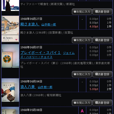
ティファニーで朝食を (新潮文庫) / 新潮社
お気に入り
読書登録
1968年06月27日
-
0.00pt
0件
8.00pt
1件
殿さま浪人
山手樹一郎
4.00pt
1件
殿さま浪人 (1968年) (双葉新書) / 双葉社
お気に入り
読書登録
1968年06月07日
-
0.00pt
0件
0.00pt
0件
プレイボーイ・スパイ 1
ジェイム
0.00pt
0件
ズ・ハドリー・チェイス
プレイボーイ・スパイ〈第1〉 (1968年) (創元推理文庫) / 東京創元新
社
お気に入り
読書登録
1968年06月04日
-
0.00pt
0件
8.00pt
1件
浪人八景
山手樹一郎
5.00pt
2件
浪人八景 (1968年) / 報知新聞社
お気に入り
読書登録
1968年05月08日
A
0.00pt
0件
8.00pt
1件