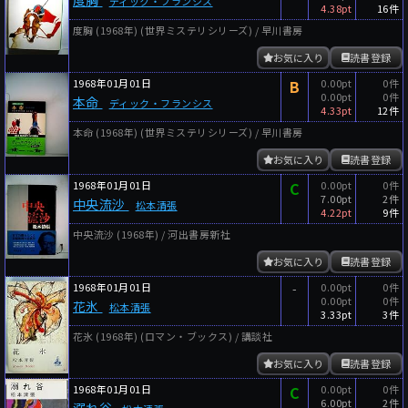
ディック・フランシス
4.38pt
16件
度胸 (1968年) (世界ミステリシリーズ) / 早川書房
お気に入り
読書登録
1968年01月01日
B
0.00pt
0件
0.00pt
0件
本命
ディック・フランシス
4.33pt
12件
本命 (1968年) (世界ミステリシリーズ) / 早川書房
お気に入り
読書登録
1968年01月01日
C
0.00pt
0件
7.00pt
2件
中央流沙
松本清張
4.22pt
9件
中央流沙 (1968年) / 河出書房新社
お気に入り
読書登録
1968年01月01日
-
0.00pt
0件
0.00pt
0件
花氷
松本清張
3.33pt
3件
花氷 (1968年) (ロマン・ブックス) / 講談社
お気に入り
読書登録
1968年01月01日
C
0.00pt
0件
6.00pt
2件
溺れ谷