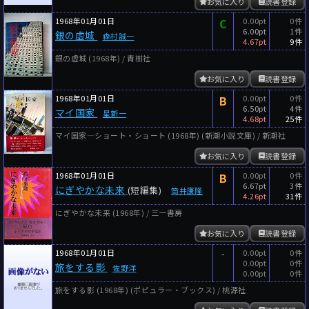
お気に入り
読書登録
1968年01月01日
C
0.00pt
0件
6.00pt
1件
銀の虚城
森村誠一
4.67pt
9件
銀の虚城 (1968年) / 青樹社
お気に入り
読書登録
1968年01月01日
B
0.00pt
0件
6.50pt
4件
マイ国家
星新一
4.68pt
25件
マイ国家―ショート・ショート (1968年) (新潮小説文庫) / 新潮社
お気に入り
読書登録
1968年01月01日
B
0.00pt
0件
6.67pt
3件
にぎやかな未来
(短編集)
筒井康隆
4.26pt
31件
にぎやかな未来 (1968年) / 三一書房
お気に入り
読書登録
1968年01月01日
-
0.00pt
0件
0.00pt
0件
旅をする影
佐野洋
0.00pt
0件
旅をする影 (1968年) (ポピュラー・ブックス) / 桃源社