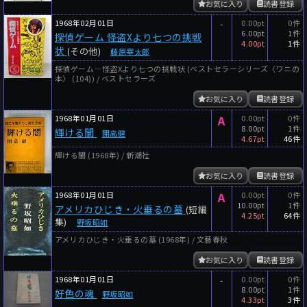
お気に入り
読書登録
1968年02月01日
-
0.00pt
0件
6.00pt
1件
探偵ゲーム 怪盗Xより七つの挑戦
4.00pt
1件
状
(その他)
藤原宰太郎
探偵ゲーム―怪盗Xより七つの挑戦状 (ベストセラーシリーズ〈ワニの
本〉 (104)) / ベストセラーズ
お気に入り
読書登録
1968年01月01日
A
0.00pt
0件
8.00pt
1件
輝ける闇
開高健
4.67pt
46件
輝ける闇 (1968年) / 新潮社
お気に入り
読書登録
1968年01月01日
A
0.00pt
0件
10.00pt
1件
アメリカひじき・火垂るの墓
(短編
4.25pt
64件
集)
野坂昭如
アメリカひじき・火垂るの墓 (1968年) / 文藝春秋
お気に入り
読書登録
1968年01月01日
-
0.00pt
0件
8.00pt
1件
好色の魂
野坂昭如
4.33pt
3件