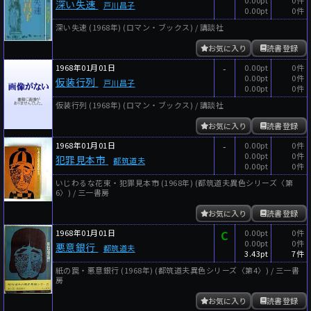
深い失速
戸川昌子
0.00pt
0件
深い失速 (1968年) (ロマン・ブックス) / 講談社
お気に入り
読書登録
1968年01月01日
-
0.00pt
0件
0.00pt
0件
仮装行列
戸川昌子
0.00pt
0件
仮装行列 (1968年) (ロマン・ブックス) / 講談社
お気に入り
読書登録
1968年01月01日
-
0.00pt
0件
0.00pt
0件
犯罪見本市
都筑道夫
0.00pt
0件
いじわるな花束・犯罪見本市 (1968年) (都筑道夫異色シリーズ〈第
6〉) / 三一書房
お気に入り
読書登録
1968年01月01日
C
0.00pt
0件
0.00pt
0件
悪意銀行
都筑道夫
3.43pt
7件
紙の罠・悪意銀行 (1968年) (都筑道夫異色シリーズ〈第4〉) / 三一書
房
お気に入り
読書登録