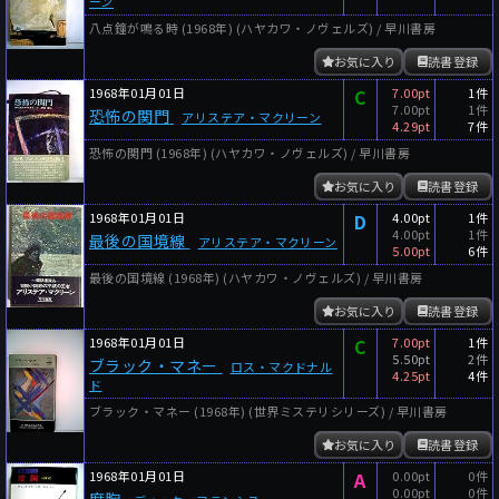
ーン
八点鐘が鳴る時 (1968年) (ハヤカワ・ノヴェルズ) / 早川書房
お気に入り
読書登録
1968年01月01日
C
7.00pt
1件
7.00pt
1件
恐怖の関門
アリステア・マクリーン
4.29pt
7件
恐怖の関門 (1968年) (ハヤカワ・ノヴェルズ) / 早川書房
お気に入り
読書登録
1968年01月01日
D
4.00pt
1件
4.00pt
1件
最後の国境線
アリステア・マクリーン
5.00pt
6件
最後の国境線 (1968年) (ハヤカワ・ノヴェルズ) / 早川書房
お気に入り
読書登録
1968年01月01日
C
7.00pt
1件
5.50pt
2件
ブラック・マネー
ロス・マクドナル
4.25pt
4件
ド
ブラック・マネー (1968年) (世界ミステリシリーズ) / 早川書房
お気に入り
読書登録
1968年01月01日
A
0.00pt
0件
0.00pt
0件
度胸