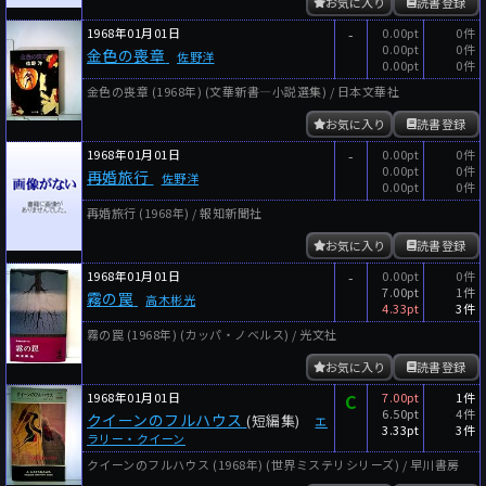
お気に入り
読書登録
1968年01月01日
-
0.00pt
0件
0.00pt
0件
金色の喪章
佐野洋
0.00pt
0件
金色の喪章 (1968年) (文華新書―小説選集) / 日本文華社
お気に入り
読書登録
1968年01月01日
-
0.00pt
0件
0.00pt
0件
再婚旅行
佐野洋
0.00pt
0件
再婚旅行 (1968年) / 報知新聞社
お気に入り
読書登録
1968年01月01日
-
0.00pt
0件
7.00pt
1件
霧の罠
高木彬光
4.33pt
3件
霧の罠 (1968年) (カッパ・ノベルス) / 光文社
お気に入り
読書登録
1968年01月01日
C
7.00pt
1件
6.50pt
4件
クイーンのフルハウス
(短編集)
エ
3.33pt
3件
ラリー・クイーン
クイーンのフルハウス (1968年) (世界ミステリシリーズ) / 早川書房