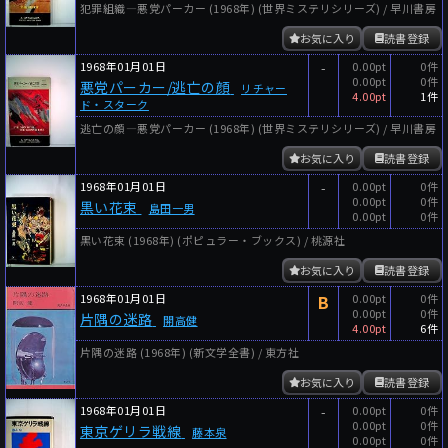
犯罪組織―悪党パーカー (1968年) (世界ミステリシリーズ) / 早川書房
お気に入り
読書登録
1968年01月01日
-
0.00pt
0件
0.00pt
0件
悪党パーカー/逃亡の顔
リチャー
4.00pt
1件
ド・スターク
逃亡の顔―悪党パーカー (1968年) (世界ミステリシリーズ) / 早川書房
お気に入り
読書登録
1968年01月01日
-
0.00pt
0件
0.00pt
0件
黒い花束
島田一男
0.00pt
0件
黒い花束 (1968年) (ポピュラー・ブックス) / 桃源社
お気に入り
読書登録
1968年01月01日
B
0.00pt
0件
0.00pt
0件
片隅の迷路
開高健
4.00pt
6件
片隅の迷路 (1968年) (新文学全書) / 東方社
お気に入り
読書登録
1968年01月01日
-
0.00pt
0件
0.00pt
0件
東京ゲリラ戦線
藤本泉
0.00pt
0件