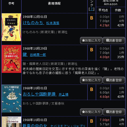
ン
年代
参考
書籍情報
Amazon
ク
[
？
]
平均点
件数
年代と月の範囲
先月以降
今月以降
1968年12月01日
B
0.00pt
0件
7.00pt
4件
けものみち
年
月
松本清張
4.29pt
42件
～
けものみち (新潮文庫) / 新潮社
年
月
お気に入り
読書登録
細かく検索
1968年10月29日
B
0.00pt
0件
7.00pt
1件
鍵
谷崎潤一郎
絞り込みリセット
4.00pt
35件
鍵・瘋癲老人日記 (新潮文庫) / 新潮社
老夫婦の閨房日記を交互に示す手法で性の深奥を描く「鍵」。老残の
身でなおも息子の妻の媚態に惑う「瘋癲老人日記」。
お気に入り
読書登録
1968年10月01日
B
0.00pt
0件
6.00pt
1件
おろしや国酔夢譚
井上靖
4.60pt
43件
おろしや国酔夢譚 / 文藝春秋
お気に入り
読書登録
1968年10月01日
B
7.00pt
1件
5.75pt
4件
新車の中の女
セバスチアン・ジャプリ