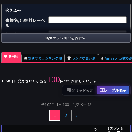
絞り込み
書籍名/出版社レーベ
ル
著者名
検索オプションを表示
国内
海外
あらすじ
新刊順
おすすめランキング順
ランクが高い順
Amazon点数が
出版社
～
pp.
ページ数
100
単行本
文庫本
フォーマット
1968年に発売された小説を
件づつ表示しています
～
Pt
オスダメ点数
テーブル表示
グリッド表示
～
Pt
潜在点数
全102件 1〜100 1/2ページ
～
Pt
Amazon点数
1
2
›
～
件
レビュー数
～
人
読者数
オスダメ＆
ラ
潜在点数＆