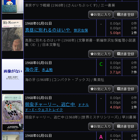
東京ゲリラ戦線 (1968年) (さんいちぶっくす) / 三一書房
お気に入り
読書登録
1968年01月01日
-
0.00pt
0件
0.00pt
0件
真昼に別れるのはいや
笹沢左保
5.00pt
1件
真昼に別れるのはいや (1968年) (文華新書―新編笹沢左保推理小説選
集〈8〉) / 日本文華社
お気に入り
読書登録
1968年01月01日
C
0.00pt
0件
0.00pt
0件
海の牙
水上勉
3.71pt
7件
海の牙 (1968年) (コンパクト・ブックス) / 集英社
お気に入り
読書登録
1968年01月01日
-
0.00pt
0件
0.00pt
0件
弱虫チャーリー、逃亡中
ドナル
4.00pt
1件
ド・E・ウェストレイク
弱虫チャーリー、逃亡中 (1968年) (世界ミステリシリーズ) / 早川書房
お気に入り
読書登録
1968年01月01日
A
0.00pt
0件
9.00pt
2件