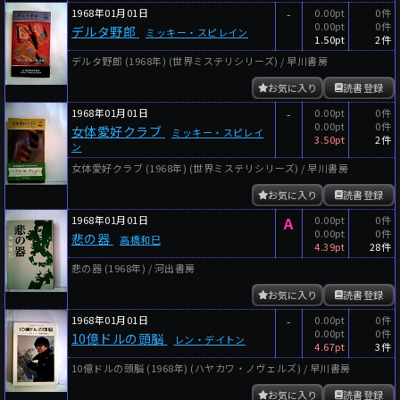
1968年01月01日
-
0.00pt
0件
0.00pt
0件
デルタ野郎
ミッキー・スピレイン
1.50pt
2件
デルタ野郎 (1968年) (世界ミステリシリーズ) / 早川書房
お気に入り
読書登録
1968年01月01日
-
0.00pt
0件
0.00pt
0件
女体愛好クラブ
ミッキー・スピレイ
3.50pt
2件
ン
女体愛好クラブ (1968年) (世界ミステリシリーズ) / 早川書房
お気に入り
読書登録
1968年01月01日
A
0.00pt
0件
0.00pt
0件
悲の器
高橋和巳
4.39pt
28件
悲の器 (1968年) / 河出書房
お気に入り
読書登録
1968年01月01日
-
0.00pt
0件
0.00pt
0件
10億ドルの頭脳
レン・デイトン
4.67pt
3件
10億ドルの頭脳 (1968年) (ハヤカワ・ノヴェルズ) / 早川書房
お気に入り
読書登録