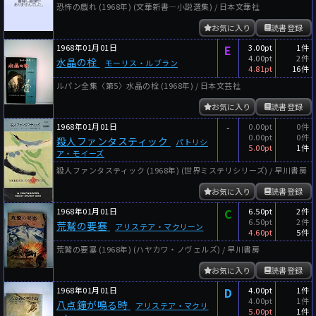
恐怖の戯れ (1968年) (文華新書―小説選集) / 日本文華社
お気に入り
読書登録
1968年01月01日
E
3.00pt
1件
4.00pt
2件
水晶の栓
モーリス・ルブラン
4.81pt
16件
ルパン全集〈第5〉水晶の栓 (1968年) / 日本文芸社
お気に入り
読書登録
1968年01月01日
-
0.00pt
0件
0.00pt
0件
殺人ファンタスティック
パトリシ
5.00pt
1件
ア・モイーズ
殺人ファンタスティック (1968年) (世界ミステリシリーズ) / 早川書房
お気に入り
読書登録
1968年01月01日
C
6.50pt
2件
6.50pt
2件
荒鷲の要塞
アリステア・マクリーン
4.60pt
5件
荒鷲の要塞 (1968年) (ハヤカワ・ノヴェルズ) / 早川書房
お気に入り
読書登録
1968年01月01日
D
4.00pt
1件
4.00pt
1件
八点鐘が鳴る時
アリステア・マクリ
5.00pt
1件