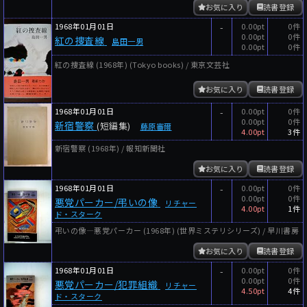
お気に入り
読書登録
1968年01月01日
-
0.00pt
0件
0.00pt
0件
紅の捜査線
島田一男
0.00pt
0件
紅の捜査線 (1968年) (Tokyo books) / 東京文芸社
お気に入り
読書登録
1968年01月01日
-
0.00pt
0件
0.00pt
0件
新宿警察
(短編集)
藤原審爾
4.00pt
3件
新宿警察 (1968年) / 報知新聞社
お気に入り
読書登録
1968年01月01日
-
0.00pt
0件
0.00pt
0件
悪党パーカー/弔いの像
リチャー
4.00pt
1件
ド・スターク
弔いの像―悪党パーカー (1968年) (世界ミステリシリーズ) / 早川書房
お気に入り
読書登録
1968年01月01日
-
0.00pt
0件
0.00pt
0件
悪党パーカー/犯罪組織
リチャー
4.50pt
4件
ド・スターク