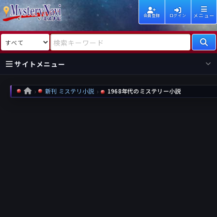
メニュー
会員登録
ログイン
検索対象
検索キーワード
サイトメニュー
国内
海外
新着
新刊
新刊 ミステリ小説
1968年代のミステリー小説
HOME
作家
作家
レビュー
情報
国内
海外
受賞
新刊
ランキング
ランキング
作品
文庫
本日話題
情報
シリーズ
新刊
作品
まとめ
作品
高評価
近況話題
タグ
ランダム表示
要望
作品
一覧