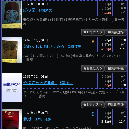
1968年01月01日
-
0.00pt
0件
0.00pt
0件
紙の罠
都筑道夫
4.33pt
3件
紙の罠・悪意銀行 (1968年) (都筑道夫異色シリーズ〈第4〉) / 三一書
房
お気に入り
読書登録
1968年01月01日
B
6.50pt
2件
6.67pt
9件
なめくじに聞いてみろ
都筑道夫
4.19pt
21件
なめくじに聞いてみろ (1968年) (都筑道夫異色シリーズ〈第2〉) / 三
一書房
お気に入り
読書登録
1968年01月01日
-
0.00pt
0件
5.00pt
2件
やぶにらみの時計
都筑道夫
5.00pt
1件
やぶにらみの時計・かがみ地獄 (1968年) (都筑道夫異色シリーズ〈第
1〉) / 三一書房
お気に入り
読書登録
1968年01月01日
D
0.00pt
0件
6.00pt
3件
影男
江戸川乱歩
3.42pt
12件
影男 (1968年) (ポピュラー・ブックス) / 桃源社