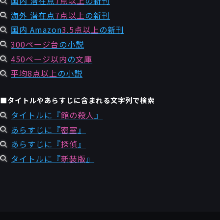
国内 潜在点
7点以上
の新刊
海外 潜在点
7点以上
の新刊
国内 Amazon
3.5点以上
の新刊
300ページ台
の小説
450ページ以内
の
文庫
平均8点以上
の小説
■タイトルやあらすじに含まれる文字列で検索
タイトルに『
館の殺人
』
あらすじに『
密室
』
あらすじに『
探偵
』
タイトルに『
新装版
』