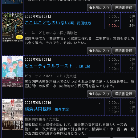
お気に入り
読書登録
2026年05月27日
-
0.00pt
0件
8.00pt
1件
ここはこどものいない国
武田綾乃
4.00pt
2件
ここはこどものいない国 / 講談社
家族を捨てた「集落育ち」×家族に憧れる「工場育ち」常識も愛し方
も全く違う。それでも、そばにいたい。
お気に入り
読書登録
2026年05月27日
-
0.00pt
0件
0.00pt
0件
ビューティフルワースト
川瀬七緒
0.00pt
0件
ビューティフルワースト / 光文社
三百万円の慰謝料請求で追いつめられた専業主婦・大越真佐美は、家
庭訪問中の教師・水口の荷物から百万円を盗んでしまう。
お気に入り
読書登録
2026年05月27日
-
0.00pt
0件
0.00pt
0件
横浜共同租界
佐々木譲
0.00pt
0件
横浜共同租界 / 光文社
著者初の私立探偵小説にして、黄金期の香気溢れる新シリーズ始
動！ 第二次大戦後の講和と引き換えに、横浜は米・中・露・英・蘭
の五カ国が統治する共同租界となった。