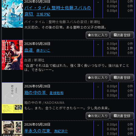
2026年05月28日
-
0.00pt
0件
0.00pt
0件
バイ・タイム 整時士佐藤スバルの
0.00pt
0件
哀切
王城夕紀
バイ・タイム：整時士佐藤スバルの哀切 / 新潮社
大災厄の、その後の日常。ある整時士の父子の物語。
お気に入り
読書登録
2026年05月28日
-
0.00pt
0件
5.00pt
1件
血道
森きいこ
0.00pt
0件
血道 / 新潮社
“血道”それは血で結ばれた、強く深く長いつながり。抜け出すこと
は、できないーー。
お気に入り
読書登録
2026年05月28日
-
0.00pt
0件
0.00pt
0件
箱の中の羊
是枝裕和
0.00pt
0件
箱の中の羊 / KADOKAWA
もし、また、会うことができたらーー。少し先の未来。
お気に入り
読書登録
2026年05月28日
-
0.00pt
0件
0.00pt
0件
半永久の花束
真紀涼介
0.00pt
0件