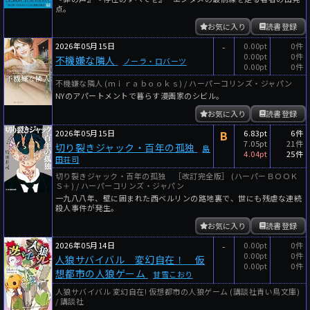
点。
お気に入り
読書登録
2026年05月15日
-
0.00pt
0件
0.00pt
0件
不機嫌な隣人
ノーラ・ロバーツ
0.00pt
0件
不機嫌な隣人 (ｍｉｒａｂｏｏｋｓ) / ハーパーコリンズ・ジャパン
NYのアパートメントで暮らす漫画家のシビル。
お気に入り
読書登録
2026年05月15日
B
6.83pt
6件
7.05pt
21件
切り裂きジャック・百年の孤独
島
4.04pt
25件
田荘司
切り裂きジャック・百年の孤独 ［改訂完全版］ (ハーパーＢＯＯＫ
Ｓ＋) / ハーパーコリンズ・ジャパン
一九八八年、壁に囲まれた西ベルリンの路地裏で、世にも残虐な連続
殺人事件が発生。
お気に入り
読書登録
2026年05月14日
-
0.00pt
0件
0.00pt
0件
人狼サバイバル 変幻自在！ 仮
0.00pt
0件
想都市の人狼ゲーム
甘雪こおり
人狼サバイバル 変幻自在! 仮想都市の人狼ゲーム (講談社青い鳥文庫)
/ 講談社