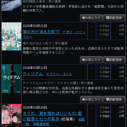
処刑館殺人事件 / 早川書房
ミステリ作家養成講座の恩師・宇宿部に招かれ「岨景館」を訪れた同
期の作家六人。
お気に入り
読書登録
2026年05月21日
-
0.00pt
0件
0.00pt
0件
陽の光が消えた町で
ナオミ・クリッ
0.00pt
0件
ツァー
陽の光が消えた町で / 早川書房
食糧も電気も供給が不安定になった近未来、近隣の住人たちで自転車
発電チームを結成することに……。
お気に入り
読書登録
2026年05月21日
-
0.00pt
0件
5.00pt
1件
ウィリアム
メイソン・コイル
0.00pt
0件
ウィリアム (ハヤカワ・ミステリ文庫) / 早川書房
アメリカの閑静な住宅街。古風な外観ながら最新技術を備えた邸宅の
窓と扉は閉ざされ、中には死体が転がっていた。
お気に入り
読書登録
2026年05月20日
-
0.00pt
0件
5.00pt
1件
そうだ、君を憎めばいいんだ: 愛
2.50pt
2件
と殺意と七つの条件
(短編集)
桜庭
一樹
、
斜線堂有紀