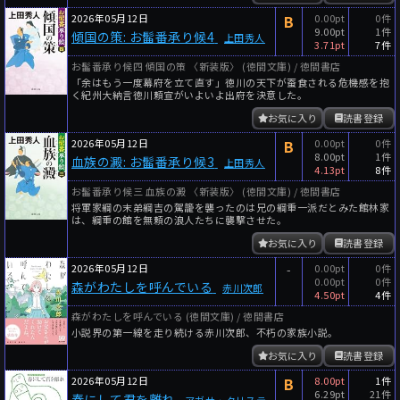
2026年05月12日
B
0.00pt
0件
9.00pt
1件
傾国の策: お髷番承り候4
上田秀人
3.71pt
7件
お髷番承り候四 傾国の策 〈新装版〉 (徳間文庫) / 徳間書店
「余はもう一度幕府を立て直す」徳川の天下が蚕食される危機感を抱
く紀州大納言徳川頼宣がいよいよ出府を決意した。
お気に入り
読書登録
2026年05月12日
B
0.00pt
0件
8.00pt
1件
血族の澱: お髷番承り候3
上田秀人
4.13pt
8件
お髷番承り候三 血族の澱 〈新装版〉 (徳間文庫) / 徳間書店
将軍家綱の末弟綱吉の駕籠を襲ったのは兄の綱重一派だとみた館林家
は、綱重の館を無頼の浪人たちに襲撃させた。
お気に入り
読書登録
2026年05月12日
-
0.00pt
0件
0.00pt
0件
森がわたしを呼んでいる
赤川次郎
4.50pt
4件
森がわたしを呼んでいる (徳間文庫) / 徳間書店
小説界の第一線を走り続ける赤川次郎、不朽の家族小説。
お気に入り
読書登録
2026年05月12日
B
8.00pt
1件
6.29pt
21件
春にして君を離れ
アガサ・クリステ