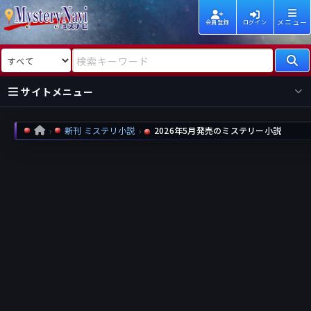
メニュー
会員登録
ログイン
検索対象
検索キーワード
サイトメニュー
国内
海外
新着
新刊
新刊 ミステリ小説
2026年5月発売のミステリー小説
HOME
作家
作家
レビュー
情報
国内
海外
受賞
新刊
ランキング
ランキング
作品
文庫
本日話題
情報
シリーズ
新刊
作品
まとめ
作品
高評価
近況話題
タグ
ランダム表示
要望
作品
一覧