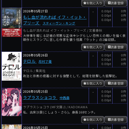
お気に入り
読書登録
2026年05月27日
-
0.00pt
0件
0.00pt
0件
もし血が流れれば イフ・イット・
0.00pt
0件
ブリーズ
スティーヴン・キング
もし血が流れれば イフ・イット・ブリーズ / 文藝春秋
大惨事を報じる記者の邪悪な正体――キングらしい恐怖との戦いを描く表
題作とスランプに苦しむ作家を襲う怪異「ラット」の2編収録。
お気に入り
読書登録
2026年05月26日
-
0.00pt
0件
0.00pt
0件
テロル
月村了衛
0.00pt
0件
テロル / 集英社
政治と宗教の癒着に対する復讐として、総理を銃撃した狙撃犯。
お気に入り
読書登録
2026年05月25日
-
0.00pt
0件
0.00pt
0件
ラプラスショコラ
中西鼎
0.00pt
0件
ラプラスショコラ (MF文庫J) / KADOKAWA
私、古床沙良(こしょう・さら)。身長168センチ。
お気に入り
読書登録
2026年05月25日
-
0.00pt
0件