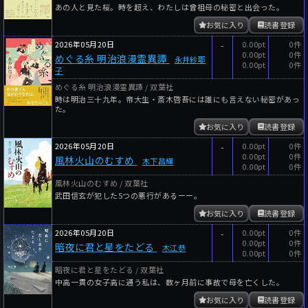
あの人と見た桜。時を超え、わたしは曾祖母の秘密と出会った。
お気に入り
読書登録
2026年05月20日
-
0.00pt
0件
0.00pt
0件
めぐる糸 明治浪漫霊異譚
永井紗耶
0.00pt
0件
子
めぐる糸 明治浪漫霊異譚 / 双葉社
時は明治三十九年。帝大生・斎木啓吾には誰にも言えない秘密があっ
た。
お気に入り
読書登録
2026年05月20日
-
0.00pt
0件
0.00pt
0件
風林火山のむすめ
木下昌輝
0.00pt
0件
風林火山のむすめ / 双葉社
武田信玄が犯した5つの悪行があるーー。
お気に入り
読書登録
2026年05月20日
-
0.00pt
0件
0.00pt
0件
暗夜に君と星をたどる
木江恭
0.00pt
0件
暗夜に君と星をたどる / 双葉社
中高一貫の女子高に通う私は、数ヶ月前に事故で母を亡くした。
お気に入り
読書登録