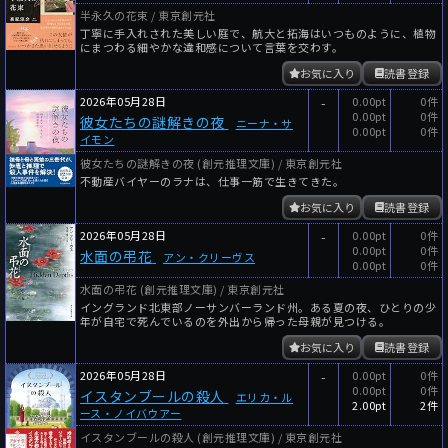
半永久の花束 / 東京創元社
丁寧に手入れされた美しい庭で、航大と拓海はいつものように、植物
にまつわる細やかな違和感について言葉を交わす。
お気に入り
読書登録
2026年05月28日
-
0.00pt
0件
0.00pt
0件
彼女たちの謎解きの夜
ニーナ・サ
0.00pt
0件
イモン
彼女たちの謎解きの夜 (創元推理文庫) / 東京創元社
不動産バイヤーのラナは、仕事一筋で生きてきた。
お気に入り
読書登録
2026年05月28日
-
0.00pt
0件
0.00pt
0件
水面の弔花
アン・クリーヴス
0.00pt
0件
水面の弔花 (創元推理文庫) / 東京創元社
イングランド北東部ノーサンバーランド州。ある夏の夜、ひとりの少
年が自宅で死んでいるのを外出から帰った母親が見つける。
お気に入り
読書登録
2026年05月28日
-
0.00pt
0件
0.00pt
0件
イスタンブールの殺人
エリカ・ル
2.00pt
2件
ース・ノイバウアー
イスタンブールの殺人 (創元推理文庫) / 東京創元社