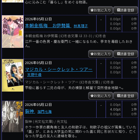
心に沁みこむ「暮らし」をめぐる物語。
お気に入り
読書登録
2026年05月12日
-
0.00pt
0件
0.00pt
0件
本朝金瓶梅 お伊勢篇
林真理子
0.00pt
0件
本朝金瓶梅 お伊勢篇 (幻冬舎文庫 は 33-3) / 幻冬舎
江戸一番の色男・慶左衛門と一緒になるため、亭主を毒殺したおき
ん。
お気に入り
読書登録
2026年05月12日
-
0.00pt
0件
0.00pt
0件
マジカル・シークレット・ツアー
0.00pt
0件
天野千尋
マジカル・シークレット・ツアー (幻冬舎文庫) / 幻冬舎
平穏に暮らす二児の母が、夫の横領と解雇で突然借金地獄へ。
お気に入り
読書登録
2026年05月12日
-
0.00pt
0件
4.00pt
1件
裂神
加門七海
0.00pt
0件
裂神 (光文社文庫) / 光文社
ホラー作家の鹿角南と友人の和歌子は、和歌子の祖父が蒐集していた
「面」が、とある大学生の死に関わった面と同じ形状だと知り、亡く
なった学生の友人に連絡を取る。