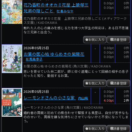
0.00pt
0件
花乃香町のオオカミ花屋 上狼塚三
0.00pt
0件
兄弟の隠しごと
杜奏みなや
花乃香町のオオカミ花屋 上狼塚三兄弟の隠しごと (メディアワーク
ス文庫) / KADOKAWA
触れた人の心の痛みを感じる力を持つ大学生の咲彩は、ある日不思議
な三兄弟と出会う。
お気に入り
読書登録
2026年05月25日
-
0.00pt
0件
0.00pt
0件
お葉の医心帖 ゆらめきの紫陽花
0.00pt
0件
有馬美季子
お葉の医心帖 ゆらめきの紫陽花 (角川文庫) / KADOKAWA
思いを寄せていた林二郎が、師と仰ぐ道庵にとって因縁の相手の息子
だったと知り、動揺するお葉。
お気に入り
読書登録
2026年05月25日
-
0.00pt
0件
0.00pt
0件
レーモンドさんの小さな家
内山純
4.00pt
2件
レーモンドさんの小さな家 (角川文庫) / KADOKAWA
婚約者の両親と初めての顔合わせで緊張する美里は、自分が苦手なも
ののせいで、両親を嫌な気持ちにさせていないかと不安になってしま
う。
お気に入り
読書登録