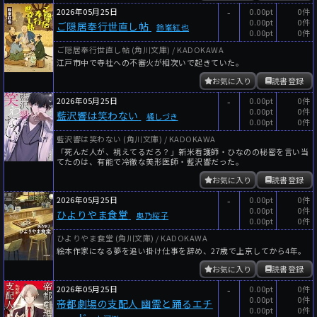
2026年05月25日
-
0.00pt
0件
0.00pt
0件
ご隠居奉行世直し帖
鈴峯紅也
0.00pt
0件
ご隠居奉行世直し帖 (角川文庫) / KADOKAWA
江戸市中で寺社への不審火が相次いで起きていた。
お気に入り
読書登録
2026年05月25日
-
0.00pt
0件
0.00pt
0件
藍沢響は笑わない
橘しづき
0.00pt
0件
藍沢響は笑わない (角川文庫) / KADOKAWA
「死んだ人が、視えてるだろ？」新米看護師・ひなのの秘密を言い当
てたのは、有能で冷徹な美形医師・藍沢響だった。
お気に入り
読書登録
2026年05月25日
-
0.00pt
0件
0.00pt
0件
ひよりやま食堂
奥乃桜子
0.00pt
0件
ひよりやま食堂 (角川文庫) / KADOKAWA
絵本作家になる夢を追い掛け仕事を辞め、27歳で上京してから4年。
お気に入り
読書登録
2026年05月25日
-
0.00pt
0件
0.00pt
0件
帝都劇場の支配人 幽霊と踊るエチ
0.00pt
0件