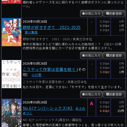
婚約者レドヴァースを父に紹介するべく故郷のボストンに戻ったジェ
ーン。
お気に入り
読書登録
2026年05月28日
-
0.00pt
0件
6.00pt
1件
野球が好きすぎて 2021-2025
0.00pt
0件
東川篤哉
野球が好きすぎて 2021‐2025 / 実業之日本社
事件の発端はテレビで観た某わんちゃんの始球式！？ 2021〜25年
の野球界の出来事を鍵にカープ女子が推理する爆笑ミステリ。
お気に入り
読書登録
2026年05月28日
-
0.00pt
0件
0.00pt
0件
こうやって作家は言葉を紡ぐ
(その
5.00pt
1件
他)
小川哲
こうやって作家は言葉を紡ぐ / 実業之日本社
私たちは日々、言葉にできない「モヤモヤ」を抱えて生きています。
お気に入り
読書登録
2026年05月28日
A
0.00pt
0件
0.00pt
0件
No.6(ナンバーシックス)#3
あさの
4.40pt
15件
あつこ
NO.6[ナンバーシックス]再会#3 / 講談社
崩壊した理想都市の瓦礫から新都市をつくる、真っ直ぐな少年たちの