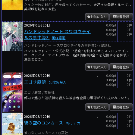
たった一枚の絵が、私を救ってくれたーー。大好きな母親とルーヴル
美術館を訪れた女性。
お気に入り
読書登録
2026年05月20日
-
0.00pt
0件
0.00pt
0件
ハンドレッドノート スワロウテイ
0.00pt
0件
ルの事件簿2
風森章羽
ハンドレッドノート-スワロウテイルの事件簿2- / 講談社
ハンドレッドノート公式小説 “悲劇”を終わらせろスワロウテイル
ホークアイズ ナイトアウル 名探偵集結!!全てを記憶する名探偵・
恵美まどか。
お気に入り
読書登録
2026年05月20日
-
0.00pt
0件
3.00pt
1件
エゴサ厳禁
知念実希人
0.00pt
0件
エゴサ厳禁 / 双葉社
都内で起きた連続猟奇殺人は被害者全員の眼球がくり抜かれていた。
お気に入り
読書登録
2026年05月20日
-
0.00pt
0件
0.00pt
0件
彼の空のユンカース
柊サナカ
0.00pt
0件
彼の空のユンカース / 双葉社