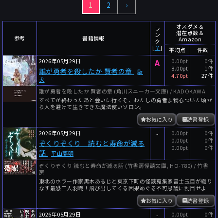
1
2
›
～
件
レビュー数
～
人
読者数
オスダメ＆
ラ
潜在点数＆
ン
年代
参考
書籍情報
Amazon
ク
[
？
]
平均点
件数
年代と月の範囲
先月以降
今月以降
2026年05月29日
A
0.00pt
0件
8.00pt
1件
誰が勇者を殺したか 賢者の章
年
月
駄
4.70pt
27件
犬
～
誰が勇者を殺したか 賢者の章 (角川スニーカー文庫) / KADOKAWA
年
月
すべてが終わったあと会いに行くぞ、わたしの勇者よ物心ついた頃か
ら人を避けて生きてきた魔法使いソロン。
細かく検索
お気に入り
読書登録
絞り込みリセット
2026年05月29日
-
0.00pt
0件
0.00pt
0件
ぞくりぞくり 読むと寿命が減る
0.00pt
0件
話
平山夢明
ぞくりぞくり 読むと寿命が減る話 (竹書房怪談文庫, HO-780) / 竹書
房
東北のホラー作家黒木あるじと東京下町の怪談蒐集家冨士玉目が織り
なす最恐二人羽織！飛び出してくる因果めぐる不可思議に刮目せよ
お気に入り
読書登録
2026年05月29日
-
0.00pt
0件