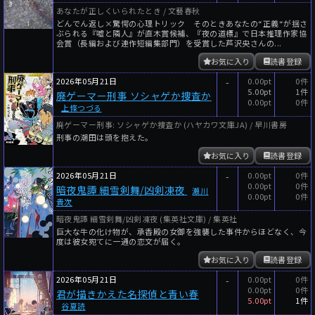
あなたが正しくいられたとき / 文藝春秋
どんでん返し×驚愕の心理トリック そのときあなたの“正義“が揺さ
ぶられる『嘘と隣人』が直木賞候補、『夜の道標』で日本推理作家協
会賞（長編および連作短編集部門）を受賞した芦沢央さんの...
お気に入り
読書登録
2026年05月21日
-
0.00pt
0件
5.00pt
1件
廃ゲーマー刑事 ソシャゲか捜査か
0.00pt
0件
上條つづる
廃ゲーマー刑事: ソシャゲか捜査か (ハヤカワ文庫JA) / 早川書房
刑事の潮田は頭を抱えた。
お気に入り
読書登録
2026年05月21日
-
0.00pt
0件
0.00pt
0件
暗夜鬼譚 細雪剣舞/凶剣凍夜
瀬川
0.00pt
0件
貴次
暗夜鬼譚 細雪剣舞/凶剣凍夜 (集英社文庫) / 集英社
巨大な牛の化け物が、承香殿の女御を強襲した事件からほどなく、今
度は彼女宛てに一通の恋文が届く。
お気に入り
読書登録
2026年05月21日
-
0.00pt
0件
0.00pt
0件
君が描きかえた名探偵と青い春
5.00pt
1件
谷夏読