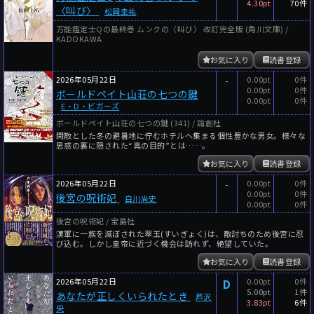
4.30pt
70件
〈叫び〉
松岡圭祐
万能鑑定士Qの最終巻 ムンクの〈叫び〉 改訂完全版 (角川文庫) /
KADOKAWA
お気に入り
読書登録
2026年05月22日
-
0.00pt
0件
0.00pt
0件
ボールドペイト山荘の七つの鍵
0.00pt
0件
E・D・ビガーズ
ボールドペイト山荘の七つの鍵 (341) / 論創社
閑散とした冬の避暑地に佇むホテルへ集まる個性豊かな男女。様々な
思惑の裏に隠された“真の目的”とは……。
お気に入り
読書登録
2026年05月22日
-
0.00pt
0件
0.00pt
0件
後宮の呪術妃
白川尚史
0.00pt
0件
後宮の呪術妃 / 宝島社
漢軍に一族を滅ぼされた翠玉(すいぎょく)は、敵討ちのため後宮に忍
び込む。しかし皇帝に近づく機会は訪れず、絶望していた。
お気に入り
読書登録
2026年05月22日
D
0.00pt
0件
5.00pt
1件
あなたが正しくいられたとき
芦沢
3.83pt
6件
央