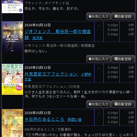
ブティック / ダイヤモンド社
売るか、守るか。譲るか、託すか。
お気に入り
読書登録
2026年05月13日
-
0.00pt
0件
0.00pt
0件
ジオフェンス 蔦谷昂一郎の捜査
0.00pt
0件
録
浅沢英
ジオフェンス 蔦谷昂一郎の捜査録 / 徳間書店
裁判はしない。
お気に入り
読書登録
2026年05月13日
-
0.00pt
0件
0.00pt
0件
片見里足立アフェクション
小野寺
0.00pt
0件
史宜
片見里足立アフェクション / 幻冬舎
小さき人生を送る全ての人に、乾杯！生き方がバカで男運がない姉・
洋。何でもそつないエリートな弟・央。
お気に入り
読書登録
2026年05月13日
-
0.00pt
0件
0.00pt
0件
＃台所のあるところ
原田ひ香
0.00pt
0件
#台所のあるところ / 文藝春秋
『三千円の使いかた』の著者が贈る、ちょっぴりほろ苦く、じんわり