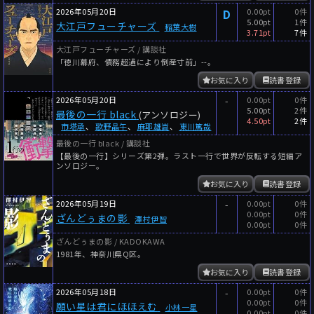
2026年05月20日
D
0.00pt
0件
5.00pt
1件
大江戸フューチャーズ
稲葉大樹
3.71pt
7件
大江戸フューチャーズ / 講談社
「徳川幕府、債務超過により倒産寸前」--。
お気に入り
読書登録
2026年05月20日
-
0.00pt
0件
5.00pt
2件
最後の一行 black
(アンソロジー)
4.50pt
2件
市塔承
、
歌野晶午
、
麻耶雄嵩
、
東川篤哉
最後の一行 black / 講談社
【最後の一行】シリーズ第2弾。ラスト一行で世界が反転する短編ア
ンソロジー。
お気に入り
読書登録
2026年05月19日
-
0.00pt
0件
0.00pt
0件
ざんどぅまの影
澤村伊智
0.00pt
0件
ざんどぅまの影 / KADOKAWA
1981年、神奈川県Q区。
お気に入り
読書登録
2026年05月18日
-
0.00pt
0件
0.00pt
0件
願い星は君にほほえむ
小林一星
0.00pt
0件