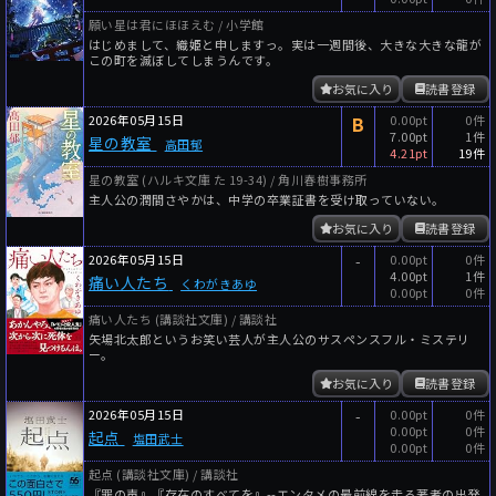
願い星は君にほほえむ / 小学館
はじめまして、織姫と申しますっ。実は一週間後、大きな大きな龍が
この町を滅ぼしてしまうんです。
お気に入り
読書登録
2026年05月15日
B
0.00pt
0件
7.00pt
1件
星の教室
高田郁
4.21pt
19件
星の教室 (ハルキ文庫 た 19-34) / 角川春樹事務所
主人公の潤間さやかは、中学の卒業証書を受け取っていない。
お気に入り
読書登録
2026年05月15日
-
0.00pt
0件
4.00pt
1件
痛い人たち
くわがきあゆ
0.00pt
0件
痛い人たち (講談社文庫) / 講談社
矢場北太郎というお笑い芸人が主人公のサスペンスフル・ミステリ
ー。
お気に入り
読書登録
2026年05月15日
-
0.00pt
0件
0.00pt
0件
起点
塩田武士
0.00pt
0件
起点 (講談社文庫) / 講談社
『罪の声』『存在のすべてを』--エンタメの最前線を走る著者の出発