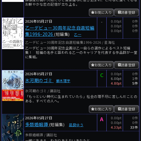
お鮮やかな恋の記憶が立ち上る。
お気に入り
読書登録
2026年05月27日
-
0.00pt
0件
0.00pt
0件
乙一デビュー30周年記念自選短編
0.00pt
0件
集1996-2026
(短編集)
乙一
乙一デビュー30周年記念自選短編集1996-2026 / 星海社
乙一デビュー30周年記念企画は乙一自らの選作によるベスト短編
集！ 短編の名手と謳われる乙一のキャリアを代表する作品群が一堂
に集結。
お気に入り
読書登録
2026年05月27日
C
0.00pt
0件
6.00pt
1件
氷河期のゴミ
櫛木理宇
4.80pt
5件
氷河期のゴミ / 講談社
「もっといい時代に生まれていたら」社会の理不尽に苦しんだことの
ある、すべての人へ。
お気に入り
読書登録
2026年05月27日
A
0.00pt
0件
0.00pt
0件
多類婚姻譚
(短編集)
凪良ゆう
4.33pt
33件
多類婚姻譚 / 講談社
一緒に生きる。わかりあえないあなたと。