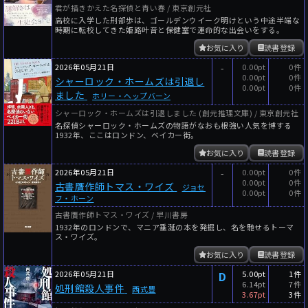
君が描きかえた名探偵と青い春 / 東京創元社
高校に入学した刑部歩は、ゴールデンウイーク明けという中途半端な
時期に転校してきた姫路叶音と保健室で運命的な出会いをする。
お気に入り
読書登録
2026年05月21日
-
0.00pt
0件
0.00pt
0件
シャーロック・ホームズは引退し
0.00pt
0件
ました
ホリー・ヘップバーン
シャーロック・ホームズは引退しました (創元推理文庫) / 東京創元社
名探偵シャーロック・ホームズの物語がなおも根強い人気を博する
1932年、ここはロンドン、ベイカー街。
お気に入り
読書登録
2026年05月21日
-
0.00pt
0件
0.00pt
0件
古書贋作師トマス・ワイズ
ジョセ
0.00pt
0件
フ・ホーン
古書贋作師トマス・ワイズ / 早川書房
1932年のロンドンで、マニア垂涎の本を発掘し、名を馳せるトーマ
ス・ワイズ。
お気に入り
読書登録
2026年05月21日
D
5.00pt
1件
6.14pt
7件
処刑館殺人事件
西式豊
3.67pt
3件