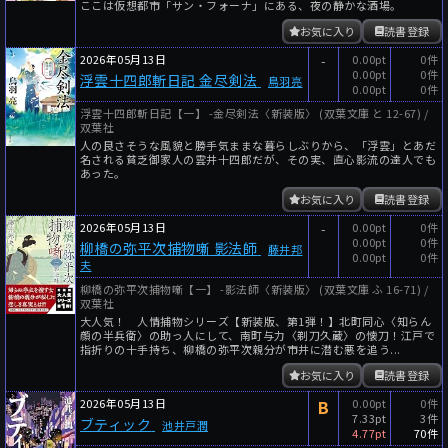
ここは仮想都市「サン・フォーナ」にある、夜の静かな酒場。
お気に入り
読書登録
2026年05月13日
-
0.00pt
0件
0.00pt
0件
浮雲十四郎斬日記 金尽剣法
鳥羽亮
0.00pt
0件
浮雲十四郎斬日記【一】 -金尽剣法〈新装版〉 (双葉文庫 と 12-67) /
双葉社
人の良さそうな風貌と勝手気ままな暮らしぶりから、「浮雲」とあだ
名される貧乏御家人の雲井十四郎だが、その実、直心影流の達人でも
あった。
お気に入り
読書登録
2026年05月13日
-
0.00pt
0件
0.00pt
0件
柳橋の弥平次捕物噺 影法師
藤井邦
0.00pt
0件
夫
柳橋の弥平次捕物噺【一】 -影法師〈新装版〉 (双葉文庫 ふ 16-71) /
双葉社
大人気！ 人情捕物シリーズ【新装版、第1弾！】北町同心〈知らん
顔の半兵衛〉の助っ人にして、南町与力〈剃刀久蔵〉の懐刀！江戸で
指折りの十手持ち、柳橋の弥平次親分が市井に潜む悪を追う...
お気に入り
読書登録
2026年05月13日
B
0.00pt
0件
7.33pt
3件
ブティック
池井戸潤
4.77pt
70件