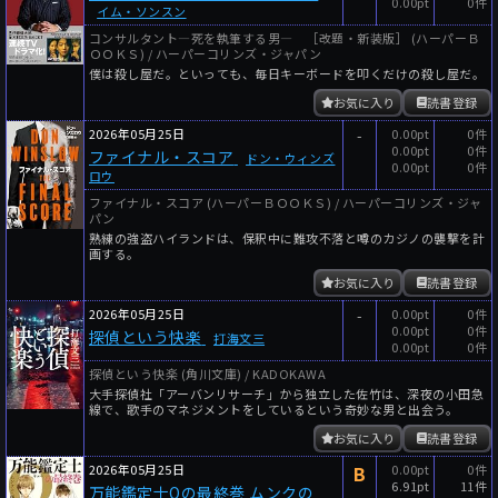
0.00pt
0件
イム・ソンスン
コンサルタント―死を執筆する男― ［改題・新装版］ (ハーパーＢ
ＯＯＫＳ) / ハーパーコリンズ・ジャパン
僕は殺し屋だ。といっても、毎日キーボードを叩くだけの殺し屋だ。
お気に入り
読書登録
2026年05月25日
-
0.00pt
0件
0.00pt
0件
ファイナル・スコア
ドン・ウィンズ
0.00pt
0件
ロウ
ファイナル・スコア (ハーパーＢＯＯＫＳ) / ハーパーコリンズ・ジャ
パン
熟練の強盗ハイランドは、保釈中に難攻不落と噂のカジノの襲撃を計
画する。
お気に入り
読書登録
2026年05月25日
-
0.00pt
0件
0.00pt
0件
探偵という快楽
打海文三
0.00pt
0件
探偵という快楽 (角川文庫) / KADOKAWA
大手探偵社「アーバンリサーチ」から独立した佐竹は、深夜の小田急
線で、歌手のマネジメントをしているという奇妙な男と出会う。
お気に入り
読書登録
2026年05月25日
B
0.00pt
0件
6.91pt
11件
万能鑑定士Qの最終巻 ムンクの