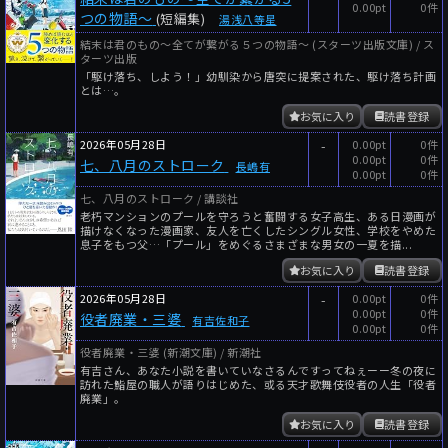
0.00pt
0件
つの物語〜
(短編集)
湯浅八等星
結末は君のもの～全てが繋がる５つの物語～ (スターツ出版文庫) / ス
ターツ出版
「駆け落ち、しよう！」幼馴染から唐突に提案された、駆け落ち計画
とは…。
お気に入り
読書登録
2026年05月28日
-
0.00pt
0件
0.00pt
0件
七、八月のストローク
長嶋有
0.00pt
0件
七、八月のストローク / 講談社
老朽マンションのプールを守ろうと奮闘する女子高生、ある日漫画が
描けなくなった漫画家、友人を亡くしたシングル女性、学校をやめた
息子をもつ父…「プール」をめぐるさまざまな男女の一夏を描...
お気に入り
読書登録
2026年05月28日
-
0.00pt
0件
0.00pt
0件
役者廃業・三婆
有吉佐和子
0.00pt
0件
役者廃業・三婆 (新潮文庫) / 新潮社
有吉さん、あなた小説を書いていなさるんですってねぇーー冬の夜に
訪れた鮨屋の職人が語りはじめた、或る天才歌舞伎役者の人生「役者
廃業」。
お気に入り
読書登録