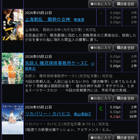
お気に入り
読書登録
2026年05月12日
-
0.00pt
0件
0.00pt
0件
上海動乱 鋼鉄の女神
鳴海章
0.00pt
0件
上海動乱 鋼鉄の女神 (光文社文庫) / 光文社
石垣島近郊で、緊急要請に反応した救難隊員の三黒満也は、救助した
少女を乗せた船に現れた両生人の襲撃に遭う。
お気に入り
読書登録
2026年05月12日
-
0.00pt
0件
0.00pt
0件
失踪人 磯貝探偵事務所ケースC
小
3.00pt
2件
路幸也
失踪人 磯貝探偵事務所ケースC (光文社文庫) / 光文社
今回の依頼人は、人前に出られないから〈銀の鰊亭〉に来てもらえま
すか？ 依頼者は国民的女優！ 彼女の姉が失踪？ 手がかりは、とあ
るスーツケースだけ…… 今回の依頼案件には、予測不能の真相...
お気に入り
読書登録
2026年05月12日
C
5.00pt
2件
6.50pt
10件
リカバリー・カバヒコ
青山美智子
4.25pt
59件
リカバリー・カバヒコ (光文社文庫 あ 79-1) / 光文社
5階建ての新築分譲マンション、アドヴァンス・ヒル。
お気に入り
読書登録