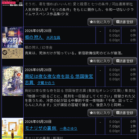
そうだ、君を憎めばいいんだ: 愛と殺意と七つの条件 / 河出書房新社
人気作家2人が「七つの条件」をもとに競作した、令和一切ないクラ
イムサスペンス作品集!少女
お気に入り
読書登録
2026年05月20日
-
0.00pt
0件
0.00pt
0件
柩の狩人
大沢在昌
0.00pt
0件
柩の狩人 / 幻冬舎
真実は、死体だけが知っている。新宿歌舞伎町のビルが崩落。
お気に入り
読書登録
2026年05月20日
-
0.00pt
0件
0.00pt
0件
廃妃は夜な夜な奇を談る 悠国後宮
0.00pt
0件
志異
夕鷺かのう
廃妃は夜な夜な奇を談る 悠国後宮志異 (集英社オレンジ文庫) / 集英社
「物語一つ談るごとに、処刑を一日延ばしてください」投獄された父
を救うため、冷宮の妃が談る中華的千夜一夜物語!「千夜、談ってご
らんに入れます」父が謀反の容疑で捕まり、後宮入りと同時...
お気に入り
読書登録
2026年05月20日
-
0.00pt
0件
7.00pt
1件
モナリザの裏側
一色さゆり
0.00pt
0件
モナリザの裏側 / 新潮社