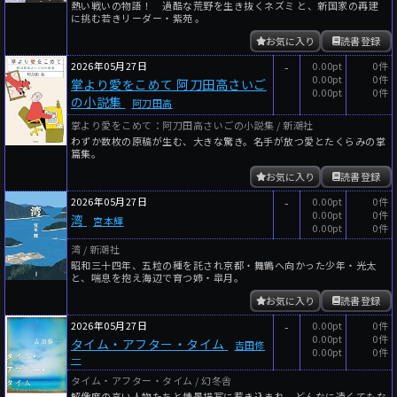
熱い戦いの物語！ 過酷な荒野を生き抜くネズミ と、新国家の再建
に挑む若きリーダー・紫苑 。
お気に入り
読書登録
2026年05月27日
-
0.00pt
0件
0.00pt
0件
掌より愛をこめて 阿刀田高さいご
0.00pt
0件
の小説集
阿刀田高
掌より愛をこめて：阿刀田高さいごの小説集 / 新潮社
わずか数枚の原稿が生む、大きな驚き。名手が放つ愛とたくらみの掌
篇集。
お気に入り
読書登録
2026年05月27日
-
0.00pt
0件
0.00pt
0件
湾
宮本輝
0.00pt
0件
湾 / 新潮社
昭和三十四年、五粒の種を託され京都・舞鶴へ向かった少年・光太
と、喘息を抱え海辺で育つ姉・皐月。
お気に入り
読書登録
2026年05月27日
-
0.00pt
0件
0.00pt
0件
タイム・アフター・タイム
吉田修
0.00pt
0件
一
タイム・アフター・タイム / 幻冬舎
解像度の高い人物たちと情景描写に惹き込まれ、どんなに遠くてもな