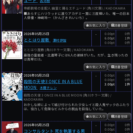
ュード
古河樹
帝都劇場の支配人 幽霊と踊るエチュード (角川文庫) / KADOKAWA
■あらすじハリウッドに渡りアカデミー賞に三度輝いた、唯一の日本
人俳優・神崎玲一（かんざき れいいち）。
お気に入り
読書登録
2026年05月25日
-
0.00pt
0件
6.00pt
1件
ととはり屋敷
澤村伊智
0.00pt
0件
ととはり屋敷 (角川ホラー文庫) / KADOKAWA
最強の霊能者・比嘉琴子には6人の弟妹がいた。だが、生き残ったの
は真琴だけ。
お気に入り
読書登録
2026年05月25日
-
0.00pt
0件
0.00pt
0件
殺戮の天使3 ONCE IN A BLUE
3.00pt
1件
MOON
木爾チレン
殺戮の天使 3 ONCE IN A BLUE MOON (角川ホラー文庫) /
KADOKAWA
おかしな絆によって結び付けられた少女レイと殺人鬼ザックのふたり
は、協力して危険なビルからの脱出を目指していた。
お気に入り
読書登録
2026年05月25日
-
0.00pt
0件
0.00pt
0件
コンサルタント 死を執筆する男