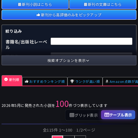
新刊小説はこちら
新刊の文庫はこちら
新刊から高評価のみをピックアップ
絞り込み
書籍名/出版社レーベ
ル
著者名
検索オプションを表示
国内
海外
あらすじ
新刊順
おすすめランキング順
ランクが高い順
Amazon点数が
出版社
～
pp.
ページ数
100
単行本
文庫本
フォーマット
2026年5月に発売された小説を
件づつ表示しています
～
Pt
オスダメ点数
テーブル表示
グリッド表示
～
Pt
潜在点数
全115件 1〜100 1/2ページ
～
Pt
Amazon点数