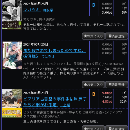
2024年03月25日
D
0.00pt
0件
6.00pt
1件
マガツキ
神永学
3.00pt
5件
マガツキ / PHP研究所
それーは知らぬ間に、あなたに近付いて来る。それーに訊かれても、
答えてはいけない。
お気に入り
読書登録
2024年03月25日
-
0.00pt
0件
0.00pt
0件
また殺されてしまったのですね、
0.00pt
0件
探偵様5
てにをは
また殺されてしまったのですね、探偵様5 (MF文庫J) / KADOKAWA
"ゴースト"と"探偵"、不可侵の存在が交差するシリーズ第五弾!屈斜
路刑務所の暴走に乗じ、体を乗り換えて脱獄を果たした《最初の七
人》フェリセット。
お気に入り
読書登録
2024年03月23日
B
9.00pt
1件
7.60pt
5件
ビブリア古書堂の事件手帖IV 扉子
4.53pt
32件
たちと継がれる道
三上延
ビブリア古書堂の事件手帖IV ~扉子たちと継がれる道~ (メディアワー
クス文庫) / KADOKAWA
三つの世代を超えて挑む、夏目漱石・名著の秘密。
お気に入り
読書登録