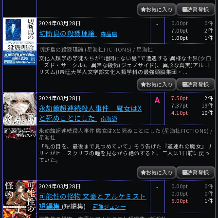
お気に入り
読書登録
2024年03月28日
-
0.00pt
0件
7.00pt
2件
切断島の殺戮理論
森晶麿
1.00pt
1件
切断島の殺戮理論 (星海社FICTIONS) / 星海社
文化人類学の学徒たちが“地図にない島”で遭遇する!異様な世界(クロ
ーズド・サークル)、異常な殺戮(ジェノサイド)、異形な真実(アルゴ
リズム)!帝旺大学人文学部文化人類学科の最強頭脳集団・...
お気に入り
読書登録
2024年03月28日
A
7.50pt
2件
7.37pt
19件
永劫館超連続殺人事件 魔女はX
4.10pt
10件
と死ぬことにした
南海遊
永劫館超連続殺人事件 魔女はXと死ぬことにした (星海社FICTIONS) /
星海社
「私の目を、最後まで見つめていて」そう告げた『道連れの魔女』リ
リィがヒースクリフの瞳を見ながら絶命すると、二人は1日前に戻っ
ていた。
お気に入り
読書登録
2024年03月28日
-
0.00pt
0件
0.00pt
0件
可能性の怪物 文豪とアルケミスト
5.00pt
1件
短編集
(短編集)
河端ジュン一