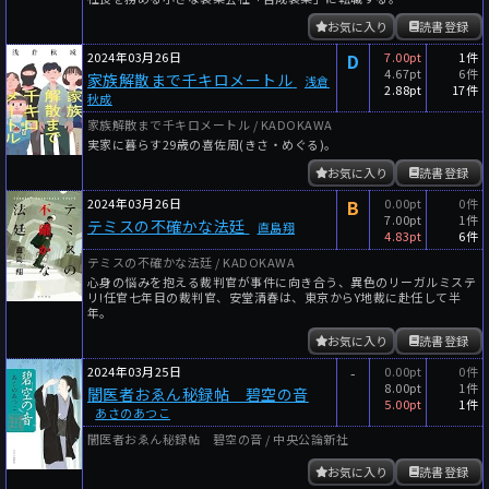
お気に入り
読書登録
2024年03月26日
D
7.00pt
1件
4.67pt
6件
家族解散まで千キロメートル
浅倉
2.88pt
17件
秋成
家族解散まで千キロメートル / KADOKAWA
実家に暮らす29歳の喜佐周(きさ・めぐる)。
お気に入り
読書登録
2024年03月26日
B
0.00pt
0件
7.00pt
1件
テミスの不確かな法廷
直島翔
4.83pt
6件
テミスの不確かな法廷 / KADOKAWA
心身の悩みを抱える裁判官が事件に向き合う、異色のリーガルミステ
リ!任官七年目の裁判官、安堂清春は、東京からY地裁に赴任して半
年。
お気に入り
読書登録
2024年03月25日
-
0.00pt
0件
8.00pt
1件
闇医者おゑん秘録帖 碧空の音
5.00pt
1件
あさのあつこ
闇医者おゑん秘録帖 碧空の音 / 中央公論新社
お気に入り
読書登録