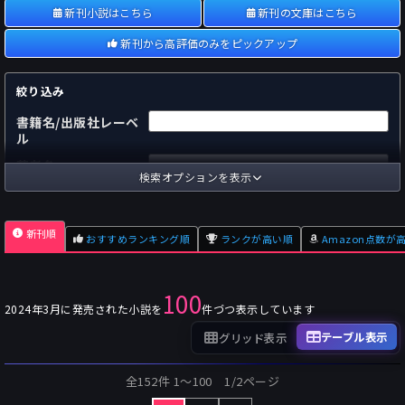
新刊小説はこちら
新刊の文庫はこちら
新刊から高評価のみをピックアップ
絞り込み
書籍名/出版社レーベ
ル
著者名
検索オプションを表示
国内
海外
あらすじ
新刊順
おすすめランキング順
ランクが高い順
Amazon点数が
出版社
～
pp.
ページ数
100
単行本
文庫本
フォーマット
2024年3月に発売された小説を
件づつ表示しています
～
Pt
オスダメ点数
テーブル表示
グリッド表示
～
Pt
潜在点数
全152件 1〜100 1/2ページ
～
Pt
Amazon点数