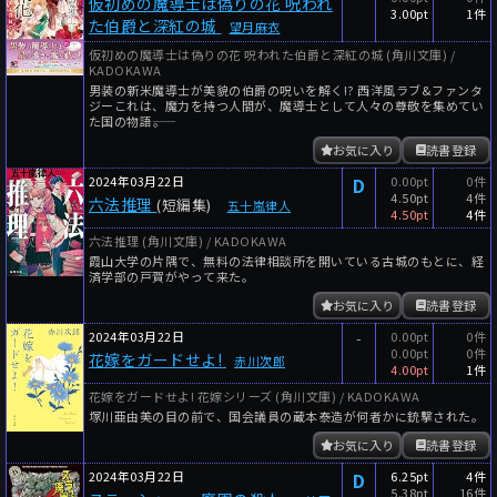
仮初めの魔導士は偽りの花 呪われ
3.00pt
1件
た伯爵と深紅の城
望月麻衣
仮初めの魔導士は偽りの花 呪われた伯爵と深紅の城 (角川文庫) /
KADOKAWA
男装の新米魔導士が美貌の伯爵の呪いを解く!? 西洋風ラブ&ファンタ
ジーこれは、魔力を持つ人間が、魔導士として人々の尊敬を集めてい
た国の物語――。
お気に入り
読書登録
2024年03月22日
D
0.00pt
0件
4.50pt
4件
六法推理
(短編集)
五十嵐律人
4.50pt
4件
六法推理 (角川文庫) / KADOKAWA
霞山大学の片隅で、無料の法律相談所を開いている古城のもとに、経
済学部の戸賀がやって来た。
お気に入り
読書登録
2024年03月22日
-
0.00pt
0件
0.00pt
0件
花嫁をガードせよ!
赤川次郎
4.00pt
1件
花嫁をガードせよ! 花嫁シリーズ (角川文庫) / KADOKAWA
塚川亜由美の目の前で、国会議員の蔵本泰造が何者かに銃撃された。
お気に入り
読書登録
2024年03月22日
D
6.25pt
4件
5.38pt
16件