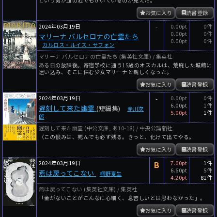
お気に入り
読書登録
2024年03月19日
-
0.00pt
0件
0.00pt
0件
マリーナ バルセロナの亡霊たち
0.00pt
0件
カルロス・ルイス・サフォン
マリーナ バルセロナの亡霊たち (集英社文庫) / 集英社
ある日の放課後。寄宿学校に通う15歳のオスカルは、荒廃した城館に
迷い込み、そこに住む少女マリーナと親しくなった。
お気に入り
読書登録
2024年03月19日
-
0.00pt
0件
6.00pt
1件
遅刻して来た幽霊
(短編集)
赤川次
5.00pt
1件
郎
遅刻して来た幽霊 (中公文庫, あ10-18) / 中央公論新社
〈この恨みは、死んでも必ず残る。きっと、化けて出てやる。
お気に入り
読書登録
2024年03月19日
B
7.00pt
1件
6.60pt
5件
燕は戻ってこない
桐野夏生
4.20pt
81件
燕は戻ってこない (集英社文庫) / 集英社
「金がないことがこんなに心細く、息苦しいとは思わなかった」。
お気に入り
読書登録