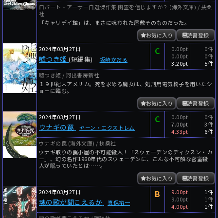
ロバート・アーサー自選傑作集 幽霊を信じますか？ (海外文庫) / 扶桑
社
「キャリデイ館」は、まさに呪われた屋敷そのものだった。
お気に入り
読書登録
2024年03月27日
C
0.00pt
0件
0.00pt
0件
嘘つき姫
(短編集)
坂崎かおる
3.20pt
5件
嘘つき姫 / 河出書房新社
１９世紀末アメリカ。死を求める魔女は、処刑用電気椅子を用いたシ
ョーに臨む。
お気に入り
読書登録
2024年03月27日
C
0.00pt
0件
7.00pt
3件
ウナギの罠
ヤーン・エクストレム
4.33pt
6件
ウナギの罠 (海外文庫) / 扶桑社
ウナギ取りの罠小屋の不可能殺人！「スウェーデンのディクスン・カ
ー」、幻の名作1960年代のスウェーデンに、こんな不可解な密室殺
人が眠っていたとは……。
お気に入り
読書登録
2024年03月27日
B
9.00pt
1件
9.00pt
1件
魂の歌が聞こえるか
真保裕一
4.00pt
1件
魂の歌が聞こえるか / 講談社