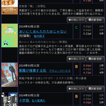
4.25pt
4件
定食屋「雑」 / 双葉社
真面目でしっかり者の沙也加は、丁寧な暮らしで生活を彩り、健康的
な手料理で夫を支えていたある日、突然夫から離婚を切り出される。
お気に入り
読書登録
2024年03月21日
C
0.00pt
0件
0.00pt
0件
あいにくあんたのためじゃない
3.22pt
9件
(短編集)
柚木麻子
あいにくあんたのためじゃない / 新潮社
過去のブログ記事が炎上中のラーメン評論家、夢を語るだけで行動に
は移せないフリーター、もどり悪阻とコロナ禍で孤独に苦しむ妊婦、
番組の降板がささやかれている落ち目の元アイドル……いまは手...
お気に入り
読書登録
2024年03月21日
B
8.00pt
1件
8.00pt
1件
悪魔が唾棄する街
アラン・パークス
4.25pt
4件
悪魔が唾棄する街 (ハヤカワ・ミステリ文庫) / 早川書房
ロックスターの奇妙な死。少女連続失踪事件。
お気に入り
読書登録
2024年03月21日
B
0.00pt
0件
0.00pt
0件
十字路
五十嵐貴久
4.00pt
5件