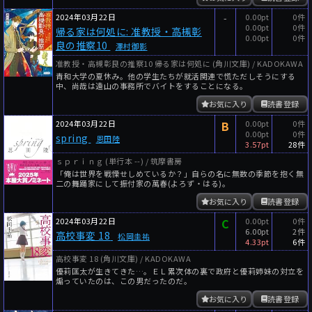
2024年03月22日
-
0.00pt
0件
0.00pt
0件
帰る家は何処に: 准教授・高槻彰
0.00pt
0件
良の推察10
澤村御影
准教授・高槻彰良の推察10 帰る家は何処に (角川文庫) / KADOKAWA
青和大学の夏休み。他の学生たちが就活関連で慌ただしそうにする
中、尚哉は遠山の事務所でバイトをすることになる。
お気に入り
読書登録
2024年03月22日
B
0.00pt
0件
0.00pt
0件
spring
恩田陸
3.57pt
28件
ｓｐｒｉｎｇ (単行本 --) / 筑摩書房
「俺は世界を戦慄せしめているか？」自らの名に無数の季節を抱く無
二の舞踊家にして振付家の萬春(よろず・はる)。
お気に入り
読書登録
2024年03月22日
C
0.00pt
0件
6.00pt
2件
高校事変 18
松岡圭祐
4.33pt
6件
高校事変 18 (角川文庫) / KADOKAWA
優莉匡太が生きてきた…。ＥＬ累次体の裏で政府と優莉姉妹の対立を
煽っていたのは、この男だったのだ。
お気に入り
読書登録