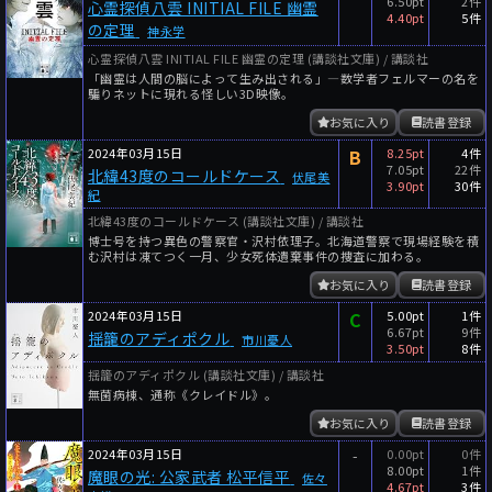
6.50pt
2件
心霊探偵八雲 INITIAL FILE 幽霊
4.40pt
5件
の定理
神永学
心霊探偵八雲 INITIAL FILE 幽霊の定理 (講談社文庫) / 講談社
「幽霊は人間の脳によって生み出される」―数学者フェルマーの名を
騙りネットに現れる怪しい3D映像。
お気に入り
読書登録
2024年03月15日
B
8.25pt
4件
7.05pt
22件
北緯43度のコールドケース
伏尾美
3.90pt
30件
紀
北緯43度のコールドケース (講談社文庫) / 講談社
博士号を持つ異色の警察官・沢村依理子。北海道警察で現場経験を積
む沢村は凍てつく一月、少女死体遺棄事件の捜査に加わる。
お気に入り
読書登録
2024年03月15日
C
5.00pt
1件
6.67pt
9件
揺籠のアディポクル
市川憂人
3.50pt
8件
揺籠のアディポクル (講談社文庫) / 講談社
無菌病棟、通称《クレイドル》。
お気に入り
読書登録
2024年03月15日
-
0.00pt
0件
8.00pt
1件
魔眼の光: 公家武者 松平信平
佐々
4.67pt
3件