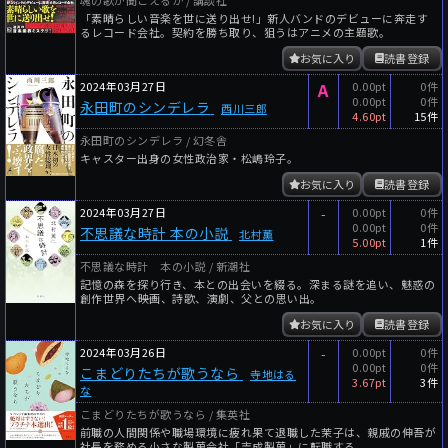
「素晴らしい音楽を世に送り出せ!」新人バンドのデビューに奔走す
るレコード会社。契約を勝ち取り、狙うはアニメの主題歌。
お気に入り
読書登録
2024年03月27日
A
0.00pt
0件
0.00pt
0件
永田町のシンデレラ
西川三郎
4.60pt
15件
永田町のシンデレラ / 幻冬舎
キャスター出身の女性政治家・松嶋玲子。
お気に入り
読書登録
2024年03月27日
-
0.00pt
0件
0.00pt
0件
不思議な時計 本の小説
北村薫
5.00pt
1件
不思議な時計 本の小説 / 新潮社
記憶の森を探り行き、本との出会いを綴る。深まる謎を追い、魅惑の
創作世界へ――映画、詩歌、演劇、父との思い出。
お気に入り
読書登録
2024年03月26日
-
0.00pt
0件
0.00pt
0件
こまどりたちが歌うなら
寺地はる
3.67pt
3件
な
こまどりたちが歌うなら / 集英社
前職の人間関係や職場環境に疲れ果て退職した茉子は、親戚の伸吾が
社長を務める小さな製菓会社「吉成製菓」に転職する。