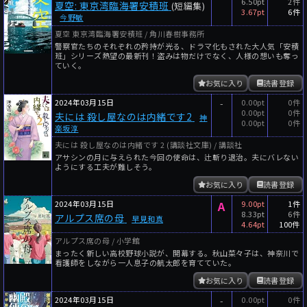
6.50pt
2件
夏空: 東京湾臨海署安積班
(短編集)
3.67pt
6件
今野敏
夏空 東京湾臨海署安積班 / 角川春樹事務所
警察官たちのそれぞれの矜持が光る、ドラマ化もされた大人気「安積
班」シリーズ熱望の最新刊！盗みは物だけでなく、人様の想いも奪っ
ていく。
お気に入り
読書登録
2024年03月15日
-
0.00pt
0件
0.00pt
0件
夫には 殺し屋なのは内緒です2
神
0.00pt
0件
楽坂淳
夫には 殺し屋なのは内緒です 2 (講談社文庫) / 講談社
アサシンの月に与えられた今回の使命は、辻斬り退治。夫にバレない
ようにする工夫が難しそう。
お気に入り
読書登録
2024年03月15日
A
9.00pt
1件
8.33pt
6件
アルプス席の母
早見和真
4.64pt
100件
アルプス席の母 / 小学館
まったく新しい高校野球小説が、開幕する。秋山菜々子は、神奈川で
看護師をしながら一人息子の航太郎を育てていた。
お気に入り
読書登録
2024年03月15日
-
0.00pt
0件