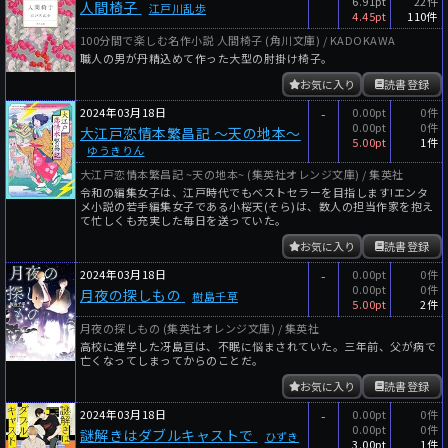
6.91pt
22件
人間椅子
江戸川乱歩
4.45pt
110件
100分間で楽しむ名作小説 人間椅子 (角川文庫) / KADOKAWA
職人の男が丹精込めて作った大型の肘掛け椅子。
お気に入り
読書登録
2024年03月18日
-
0.00pt
0件
0.00pt
0件
大江戸恋情本繁昌記 ～天の地本～
5.00pt
1件
ゆうきりん
大江戸恋情本繁昌記 ~天の地本~ (集英社オレンジ文庫) / 集英社
令和の編集女子は、江戸時代でもベストセラーを目指します!エンタ
メ小説の若手編集女子である小桜天(そら)は、数人の担当作家を抱え
て忙しくも充実した毎日を送っていた。
お気に入り
読書登録
2024年03月18日
-
0.00pt
0件
0.00pt
0件
月夜の探しもの
樹島千草
5.00pt
2件
月夜の探しもの (集英社オレンジ文庫) / 集英社
高校に進学した冴島亘は、不眠に悩まされていた。三年前、父が病で
亡くなってしまってからのことだ。
お気に入り
読書登録
2024年03月18日
-
0.00pt
0件
0.00pt
0件
謎解きはダブルキャストで
ひずき
3.00pt
1件