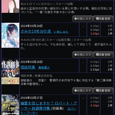
私はヒロインになれない / スターツ出版
自分と正反対の可愛い彼女がいる男に片想いする明。彼氏の浮気に気
づいても、“一番”の座を手放せない沙夜。
お気に入り
読書登録
2024年03月28日
-
0.00pt
0件
6.00pt
1件
きみの10年分の涙
いぬじゅん
5.00pt
1件
きみの10年分の涙 (スターツ出版文庫) / スターツ出版
ずっと泣けなかった。でもあの日、嬉しくて切なくて…涙が溢れたん
だ。
お気に入り
読書登録
2024年03月28日
-
0.00pt
0件
6.00pt
1件
怪談刑事
青柳碧人
3.33pt
3件
怪談刑事 / 実業之日本社
容疑者は……怨霊!? 警察庁の本庁地下４階に存在する「第二種未解
決事件整理係」。
お気に入り
読書登録
2024年03月27日
-
0.00pt
0件
0.00pt
0件
幽霊を信じますか？ ロバート・ア
4.50pt
2件
ーサー自選傑作集
(短編集)
ロバー
ト・アーサー