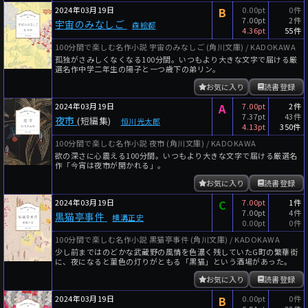
2024年03月19日
B
0.00pt
0件
7.00pt
2件
宇宙のみなしご
森絵都
4.36pt
55件
100分間で楽しむ名作小説 宇宙のみなしご (角川文庫) / KADOKAWA
孤独がさみしくなくなる100分間。いつもより大きな文字で届ける厳
選名作中学二年生の陽子と一つ歳下の弟リン。
お気に入り
読書登録
2024年03月19日
A
7.00pt
2件
7.37pt
43件
夜市
(短編集)
恒川光太郎
4.13pt
350件
100分間で楽しむ名作小説 夜市 (角川文庫) / KADOKAWA
欲の深さに心震える100分間。いつもより大きな文字で届ける厳選名
作「今宵は夜市が開かれる」。
お気に入り
読書登録
2024年03月19日
C
7.00pt
1件
7.00pt
4件
黒猫亭事件
横溝正史
0.00pt
0件
100分間で楽しむ名作小説 黒猫亭事件 (角川文庫) / KADOKAWA
少し前まではのどかな武蔵野の風情を色濃く残していたG町の繁華街
に、夜になると菫色の灯りがともる「黒猫」という酒場があった。
お気に入り
読書登録
2024年03月19日
B
0.00pt
0件