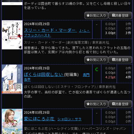
ボーディは田舎町で暮らす15歳の少年。父を亡くし母親と寂しい日々
を送っている。
お気に入り
読書登録
2024年03月29日
-
0.00pt
0件
0.00pt
0件
スリー・カード・マーダー
J・L・
3.00pt
3件
ブラックハースト
スリー・カード・マーダー (創元推理文庫) / 東京創元社
被害者は、空から降ってきた。落下したと思われたフラットの五階の
部屋は無人で、玄関ドアは内側から釘と板で封じられていた。
お気に入り
読書登録
2024年03月29日
C
0.00pt
0件
6.00pt
4件
ぼくらは回収しない
(短編集)
真門
4.25pt
4件
浩平
ぼくらは回収しない (ミステリ・フロンティア) / 東京創元社
大学の寮で、高校の部室で、亡き祖父の書斎で――ぼくらが遭遇した五つ
の謎。
お気に入り
読書登録
2024年03月29日
-
0.00pt
0件
0.00pt
0件
愛にほころぶ花
シャロン・サラ
0.00pt
0件
愛にほころぶ花 (ハーレクイン文庫) / ハーパーコリンズ・ジャパン
「パパは僕のことを知らない。でも、僕はいい子です。