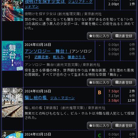
夜明けを探す少女は
ジュリアナ・グ
2.00pt
1件
ッドマン
夜明けを探す少女は (創元推理文庫) / 東京創元社
世の中には、夜になっても鍵をかけない家があるのを知ってる?――シカ
ゴの高校に通う黒人の少女ボーは、卒業を機にこの街を出ると決めて
いた。
お気に入り
読書登録
2024年03月16日
-
0.00pt
0件
0.00pt
0件
アンソロジー 舞台！
(アンソロジ
0.00pt
0件
ー)
近藤史恵
、
乾ルカ
、
雛倉さりえ
アンソロジー 舞台! (創元文芸文庫) / 東京創元社
役を生きる俳優の輝き、世界観を作り出す舞台装置、息を潜めた客席
の雰囲気。すべてが合わさって生まれる特別な空間「舞台」。
お気に入り
読書登録
2024年03月16日
B
7.50pt
2件
7.17pt
6件
騙し絵の檻
ジル・マゴーン
3.58pt
12件
騙し絵の檻【新装版】 (創元推理文庫) / 東京創元社
無実だとの叫びもむなしく、ビル・ホルトは冷酷な殺人犯として投獄
された。
お気に入り
読書登録
2024年03月15日
C
0.00pt
0件