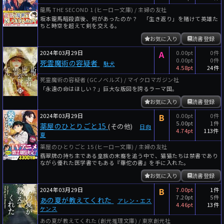
龍馬 THE SECOND 1 (ヒーロー文庫) / 主婦の友社
坂本龍馬暗殺直後、何があったのか？ 「生き返り」を賭けて英雄た
ちと時空を超えて剣を交える。
お気に入り
読書登録
2024年03月29日
A
0.00pt
0件
0.00pt
0件
死霊魔術の容疑者
駄犬
4.58pt
24件
死霊魔術の容疑者 (GCノベルズ) / マイクロマガジン社
「永遠の命はほしい？」巨大な版図を誇るラーマ国。
お気に入り
読書登録
2024年03月29日
B
0.00pt
0件
5.00pt
1件
薬屋のひとりごと15
(その他)
日向
4.74pt
113件
夏
薬屋のひとりごと 15 (ヒーロー文庫) / 主婦の友社
翡翠牌の持ち主である皇族の末裔を追う中で、猫猫たちは禁書であり
ながら優れた医学書でもある『華佗の書』を手に入れた。
お気に入り
読書登録
2024年03月29日
B
7.00pt
1件
7.20pt
5件
あの夏が教えてくれた
アレン・エス
4.46pt
13件
ケンス
あの夏が教えてくれた (創元推理文庫) / 東京創元社