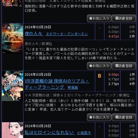
可能性の怪物 文豪とアルケミスト短編集 / 新潮社
強制的に潜書へ引きずり込む新手の侵蝕者と対峙する織田作之助と坂
口安吾。
お気に入り
読書登録
2024年03月28日
-
0.00pt
0件
0.00pt
0件
夜の人々
エドワード・アンダースン
4.67pt
3件
夜の人々 / 新潮社
「いままでに書かれた最高の犯罪小説の一つ」レイモンド・チャンド
ラーが激賞した、ノワール小説の古典的名作が、ついにそのヴェール
を脱ぐ！強盗未遂で殺人を犯してしまい14歳で終身刑とな...
お気に入り
読書登録
2024年03月28日
B
8.00pt
1件
6.75pt
8件
VR浮遊館の謎 探偵AIのリアル・
2.75pt
4件
ディープラーニング
早坂吝
ＶＲ浮遊館の謎：探偵ＡＩのリアル・ディープラーニング / 新潮社
人工知能探偵・相以（あい）と助手の輔（たすく）は、世界初のフル
ダイブ型VRに挑戦！ あらゆるものが浮遊する館で、相以は魔法使い
に変身！ 早速、犯人当てゲームの最速クリア法を提案する。
お気に入り
読書登録
2024年03月28日
-
0.00pt
0件
0.00pt
0件
私はヒロインになれない
小桜菜々
0.00pt
0件