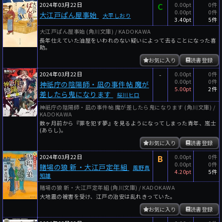
2024年03月22日
C
0.00pt
0件
0.00pt
0件
大江戸ぱん屋事始
大平しおり
3.40pt
5件
大江戸ぱん屋事始 (角川文庫) / KADOKAWA
長年仕えていた油屋をいわれのない疑いによって去ることになった喜
助。
お気に入り
読書登録
2024年03月22日
-
0.00pt
0件
0.00pt
0件
神祇庁の陰陽師・凪の事件帖 魔が
5.00pt
2件
差したら鬼になります
桜川ヒロ
神祇庁の陰陽師・凪の事件帖 魔が差したら鬼になります (角川文庫) /
KADOKAWA
数ヶ月前から『罪を犯す夢』を見るようになってしまった青年、嵐士
(あらし)。
お気に入り
読書登録
2024年03月22日
B
0.00pt
0件
0.00pt
0件
賭場の狼 新・大江戸定年組
風野真
4.20pt
5件
知雄
賭場の狼 新・大江戸定年組 (角川文庫) / KADOKAWA
大地震の被害を受け、江戸の治安は乱れきっていた。
お気に入り
読書登録