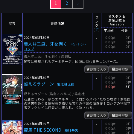
1
2
›
～
件
レビュー数
～
人
読者数
オスダメ＆
ラ
潜在点数＆
ン
年代
参考
書籍情報
Amazon
ク
[
？
]
平均点
件数
年代と月の範囲
先月以降
今月以降
2024年03月30日
-
0.00pt
0件
0.00pt
0件
善人は二度、牙を剝く
年
月
ベルトン・
0.00pt
0件
コッブ
～
善人は二度、牙を剝く / 論創社
年
月
闇夜に襲撃されるアーミテージ。凶弾に倒れるチェンバーズ。
お気に入り
読書登録
細かく検索
2024年03月30日
-
0.00pt
0件
絞り込みリセット
0.00pt
0件
燃えるラグーン
織江耕太郎
5.00pt
3件
燃えるラグーン (論創ノベルス) / 論創社
石油に代わる「夢のエネルギー」に群がるスパイたちの攻防！覇権国
の利害をめぐる情報戦を描いた実力派作家の渾身作！ロシアの物理学
者アレクセイは何者かに襲われ、拉致される。
お気に入り
読書登録
2024年03月29日
-
0.00pt
0件
0.00pt
0件
龍馬 THE SECOND
馳月基矢
0.00pt
0件