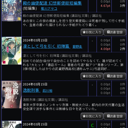
0.00pt
0件
殿の幽便配達 幻想郵便局短編集
4.67pt
3件
(短編集)
堀川アサコ
殿の幽便配達 幻想郵便局短編集 (講談社文庫) / 講談社
あの世とこの世の橋渡しを担う登天郵便局には死者が残して行く手紙
や、生者の書いた届けられない手紙がたどり着く。
お気に入り
読書登録
2024年03月15日
-
0.00pt
0件
0.00pt
0件
凜として弓を引く 初陣篇
碧野圭
4.00pt
2件
凜として弓を引く 初陣篇 (講談社文庫) / 講談社
初めての試合!自分で自分のことを認めてやらなくて、誰が認めてく
れる?大ヒット『書店ガール』著者の弓道“胸アツ”青春シリーズ、第
3弾!発足したばかりの武蔵野西高校(通称ムサニ)弓道同好...
お気に入り
読書登録
2024年03月15日
-
0.00pt
0件
0.00pt
0件
逸脱刑事
前川裕
0.00pt
0件
逸脱刑事 (講談社文庫) / 講談社
東京大学卒業のノンキャリ刑事・無紋大介は、都内の弁天代署の生活
安全課で派手な事件とは無縁な日々を送っていた。
お気に入り
読書登録
2024年03月15日
C
0.00pt
0件