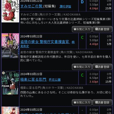
2024年03月22日
D
0.00pt
0件
5.50pt
4件
すみせごの贄
(短編集)
澤村伊智
4.04pt
25件
すみせごの贄 (角川ホラー文庫) / KADOKAWA
本物の“贄”は誰かーーいきなり文庫の比嘉姉妹シリーズ短編集第3弾!
怖いのにおもしろい! 大人気比嘉姉妹シリーズ、短編集第3弾!
お気に入り
読書登録
2024年03月22日
C
0.00pt
0件
5.00pt
1件
追憶の彼女 警視庁文書捜査官
麻
4.40pt
5件
見和史
追憶の彼女 警視庁文書捜査官 (角川文庫) / KADOKAWA
警視庁文書解読班の矢代朋彦は、休日を使い、七年半前の事件を個人
的に調べていた。
お気に入り
読書登録
2024年03月22日
C
0.00pt
0件
6.50pt
2件
極楽に至る忌門
芦花公園
3.60pt
15件
極楽に至る忌門 (角川ホラー文庫) / KADOKAWA
四国の山奥にある小さな村。そこには奇妙な仏像があり、大切に祀ら
れていた。
お気に入り
読書登録
2024年03月22日
-
0.00pt
0件
0.00pt
0件