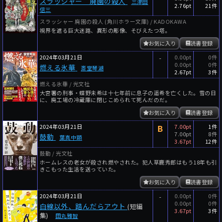
スラッシャー 廃園の殺人
三津田
2.76pt
21件
信三
スラッシャー 廃園の殺人 (角川ホラー文庫) / KADOKAWA
視界を遮る巨大迷路、異形の彫像、そびえたつ塔。
お気に入り
読書登録
2024年03月21日
-
0.00pt
0件
0.00pt
0件
燃える氷華
斎堂琴湖
2.67pt
3件
燃える氷華 / 光文社
大宮署の刑事・蝶野未希は十七年前に息子の遥希を亡くした。雪の日
に、廃工場の冷蔵庫に閉じこめられて死んだのだ。
お気に入り
読書登録
2024年03月21日
B
7.00pt
1件
7.00pt
8件
鼓動
葉真中顕
3.67pt
12件
鼓動 / 光文社
ホームレスの老女が殺され燃やされた。犯人草鹿秀郎はもう18年も引
きこもった生活を送っていた。
お気に入り
読書登録
2024年03月21日
-
0.00pt
0件
0.00pt
0件
白線以外、踏んだらアウト
(短編
3.67pt
3件
集)
田丸雅智