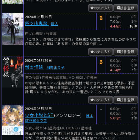
お気に入り
読書登録
2024年03月29日
B
0.00pt
0件
7.00pt
1件
四ツ山鬼談
嗣人
4.44pt
16件
四ツ山鬼談 / 竹書房
「これを、漆喰に混ぜて塗れ」依頼主から左官に渡されたのは小さな
白磁の壺。仕事は「ある家」の外壁の塗り直し。
お気に入り
読書登録
2024年03月29日
B
0.00pt
0件
0.00pt
0件
僧の怪談
川奈まり子
4.14pt
7件
僧の怪談 (竹書房怪談文庫, HO-662) / 竹書房
お寺に隠れたリアル怪奇譚徹底取材で明かされる!!僧侶の恐怖・不思
議体験、寺院に纏わる怪談ナナフシギ・大赤見ノヴ氏の実体験も収
録!現世に立ちながら、あの世に一番近いところでその世界...
お気に入り
読書登録
2024年03月28日
-
0.00pt
0件
0.00pt
0件
少女小説とSF
(アンソロジー)
日本
5.00pt
2件
SF作家クラブ
少女小説とSF (星海社FICTIONS) / 星海社
日本SF作家クラブ企画! 世代を超えて集結した豪華・少女小説作家た
ちが、少女小説に眠るSFの可能性を解き放つアンソロジー!