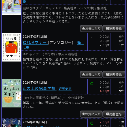
優
謎解きはダブルキャストで (集英社オレンジ文庫) / 集英社
推しと同居と謎めく事件と!? トラブルだらけの演劇ミステリー!演技
の実力は確かながら、ブレイクしないまま大人になった元子役の粋に
ようやくチャンスが巡ってきた。
お気に入り
読書登録
2024年03月18日
-
0.00pt
0件
0.00pt
0件
ゆれるマナー
(アンソロジー)
青山
2.00pt
1件
七恵
ゆれるマナー (単行本) / 中央公論新社
機内食を選ぶときも、道ばたでの転倒にも作法があった!? 浮き世を
サバイブしてきた賢者9名が惑い、うろたえ、発見する、マナーのエ
ッセイ集。
お気に入り
読書登録
2024年03月18日
C
0.00pt
0件
7.00pt
1件
山の上の家事学校
近藤史恵
4.33pt
9件
山の上の家事学校 (単行本) / 中央公論新社
離婚して一年。荒んだ生活を送っていた幸彦は、ある「学校」を紹介
される。
お気に入り
読書登録
2024年03月16日
C
7.00pt
1件
7.00pt
1件