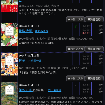
春のたましい 神祓いの記 / 光文社
大流行した感染症や地方の過疎化が進んだせいで、「祭り」が行われ
なくなった地域が増えてきた。
お気に入り
読書登録
2024年03月19日
C
0.00pt
0件
0.00pt
0件
曼珠沙華
宮部みゆき
3.60pt
5件
100分間で楽しむ名作小説 曼珠沙華 (角川文庫) / KADOKAWA
人情の深さに触れる100分間。
お気に入り
読書登録
2024年03月19日
-
0.00pt
0件
0.00pt
0件
神童
谷崎潤一郎
0.00pt
0件
100分間で楽しむ名作小説 神童 (角川文庫) / KADOKAWA
「才能」の限界を知る100分間。
お気に入り
読書登録
2024年03月19日
-
0.00pt
0件
0.00pt
0件
蜘蛛の糸
(短編集)
芥川龍之介
0.00pt
0件
100分間で楽しむ名作小説 蜘蛛の糸 (角川文庫) / KADOKAWA
お釈迦さまが散歩の途中、極楽の蓮池の下をのぞき込むと、カンダタ
という男が血の池でもがいているのが見えた。