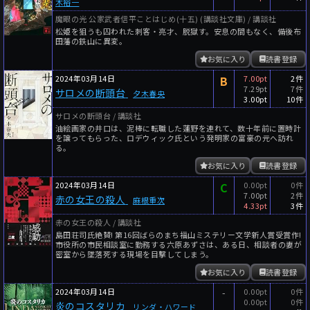
木裕一
魔眼の光 公家武者信平ことはじめ(十五) (講談社文庫) / 講談社
松姫を狙うも囚われた刺客・亮才、脱獄す。安息の間もなく、備後布
田藩の鉄山に異変。
お気に入り
読書登録
2024年03月14日
B
7.00pt
2件
7.29pt
7件
サロメの断頭台
夕木春央
3.00pt
10件
サロメの断頭台 / 講談社
油絵画家の井口は、泥棒に転職した蓮野を連れて、数十年前に置時計
を譲ってもらった、ロデウィック氏という発明家の富豪の元へ訪れ
る。
お気に入り
読書登録
2024年03月14日
C
0.00pt
0件
7.00pt
2件
赤の女王の殺人
麻根重次
4.33pt
3件
赤の女王の殺人 / 講談社
島田荘司氏絶賛! 第16回ばらのまち福山ミステリー文学新人賞受賞作!
市役所の市民相談室に勤務する六原あずさは、ある日、相談者の妻が
密室から墜落死する現場を目撃してしまう。
お気に入り
読書登録
2024年03月14日
-
0.00pt
0件
0.00pt
0件
炎のコスタリカ
リンダ・ハワード