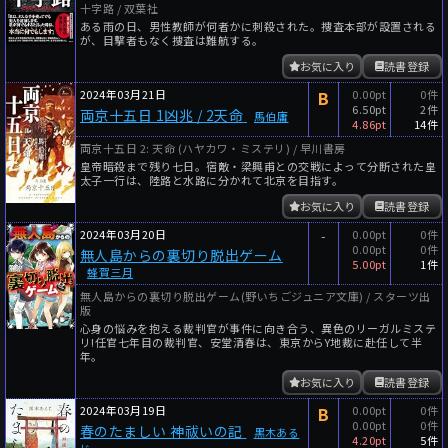
十字路 / 双葉社
ある雨の日、男性教師が何者かに刺殺された。捜査本部が設置される
が、目撃者もなく捜査は難航する。
お気に入り
読書登録
2024年03月21日
B
0.00pt
0件
6.50pt
2件
両京十五日 1凶兆 / 2天命
馬伯庸
4.86pt
14件
両京十五日 2: 天命 (ハヤカワ・ミステリ) / 早川書房
皇帝暗殺まで残り七日。宿敵・梁興甫との交戦によって分断された皇
太子一行は、陸路と水路に分かれて北京を目指す。
お気に入り
読書登録
2024年03月20日
-
0.00pt
0件
0.00pt
0件
無人島からの裏切り脱出ゲーム
5.00pt
1件
蜂賀三月
無人島からの裏切り脱出ゲーム(野いちごジュニア文庫) / スターツ出
版
心身の悩みを抱える裁判官が事件に向き合う、異色のリーガルミステ
リ!任官七年目の裁判官、安堂清春は、東京からY地裁に赴任して半
年。
お気に入り
読書登録
2024年03月19日
B
0.00pt
0件
0.00pt
0件
春のたましい 神祓いの記
黒木ある
4.20pt
5件
じ