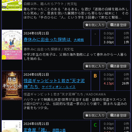
白線以外、踏んだらアウト / 光文社
誰もがやったことのある〝あるある〟な遊び「道路の白線を踏み外し
たら死ぬ」が、意表を突いた展開から思いも寄らない結末に！ その
ほかにも「手のひらに〝人〟という字を３回書いて飲むと緊張...
お気に入り
読書登録
2024年03月21日
-
0.00pt
0件
0.00pt
0件
春休みに出会った探偵は
大崎梢
3.00pt
1件
春休みに出会った探偵は / 光文社
中学2年生の花南子は、父親の海外勤務によって春休みから一人暮ら
しを始める。
お気に入り
読書登録
2024年03月21日
B
0.00pt
0件
0.00pt
0件
怪盗ギャンビット1 若き“天才泥
4.15pt
26件
棒”たち
ケイヴィオン・ルイス
怪盗ギャンビット1 若き“天才泥棒”たち / KADOKAWA
ハリウッドで映画化決定!世界が注目する超・話題の怪盗サスペンス
小説!!ロザリンは、伝説的な怪盗一家のひとり娘で、類まれな盗みの
才能をもつ少女。
お気に入り
読書登録
2024年03月21日
C
0.00pt
0件
6.50pt
2件
定食屋「雑」
原田ひ香