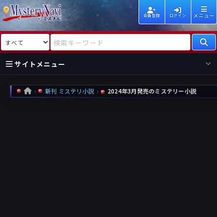
メニュー
会員登録
ログイン
検索対象
検索キーワード
サイトメニュー
国内
海外
新着
新刊
新刊 ミステリ小説
2024年3月発売のミステリー小説
HOME
作家
作家
レビュー
情報
国内
海外
受賞
新刊
ランキング
ランキング
作品
文庫
本日話題
情報
シリーズ
新刊
作品
まとめ
作品
高評価
近況話題
タグ
ランダム表示
要望
作品
一覧