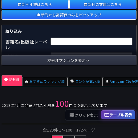
新刊小説はこちら
新刊の文庫はこちら
新刊から高評価のみをピックアップ
絞り込み
書籍名/出版社レーベ
ル
著者名
検索オプションを表示
国内
海外
あらすじ
新刊順
おすすめランキング順
ランクが高い順
Amazon点数が
出版社
～
pp.
ページ数
100
単行本
文庫本
フォーマット
2018年4月に発売された小説を
件づつ表示しています
～
Pt
オスダメ点数
テーブル表示
グリッド表示
～
Pt
潜在点数
全129件 1〜100 1/2ページ
～
Pt
Amazon点数