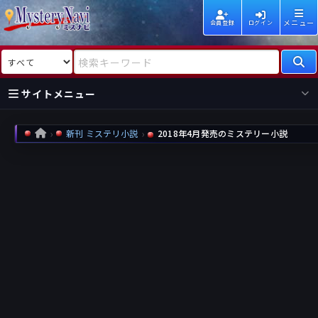
メニュー
会員登録
ログイン
検索対象
検索キーワード
サイトメニュー
国内
海外
新着
新刊
新刊 ミステリ小説
2018年4月発売のミステリー小説
HOME
作家
作家
レビュー
情報
国内
海外
受賞
新刊
ランキング
ランキング
作品
文庫
本日話題
情報
シリーズ
新刊
作品
まとめ
作品
高評価
近況話題
タグ
ランダム表示
要望
作品
一覧