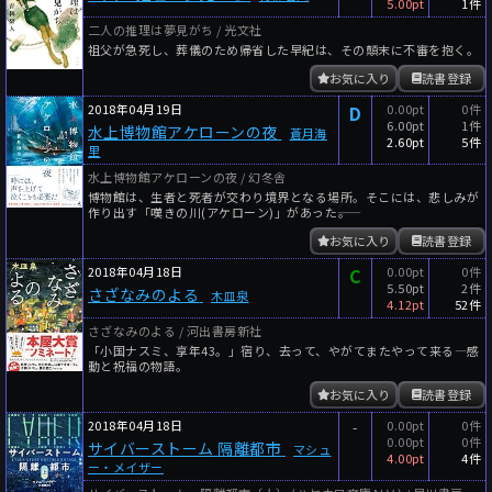
5.00pt
1件
二人の推理は夢見がち / 光文社
祖父が急死し、葬儀のため帰省した早紀は、その顛末に不審を抱く。
お気に入り
読書登録
2018年04月19日
D
0.00pt
0件
6.00pt
1件
水上博物館アケローンの夜
蒼月海
2.60pt
5件
里
水上博物館アケローンの夜 / 幻冬舎
博物館は、生者と死者が交わり境界となる場所。そこには、悲しみが
作り出す「嘆きの川(アケローン)」があった――。
お気に入り
読書登録
2018年04月18日
C
0.00pt
0件
5.50pt
2件
さざなみのよる
木皿泉
4.12pt
52件
さざなみのよる / 河出書房新社
「小国ナスミ、享年43。」宿り、去って、やがてまたやって来る―感
動と祝福の物語。
お気に入り
読書登録
2018年04月18日
-
0.00pt
0件
0.00pt
0件
サイバーストーム 隔離都市
マシュ
4.00pt
4件
ー・メイザー