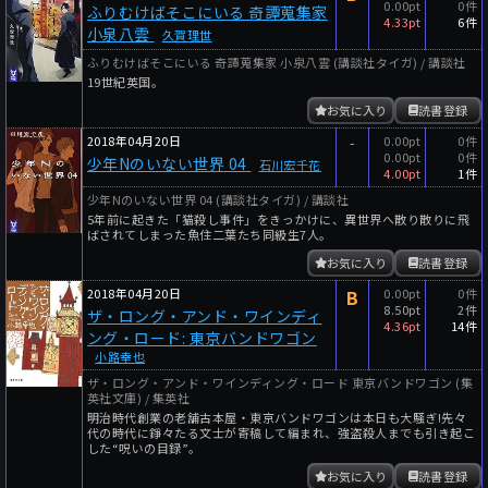
0.00pt
0件
ふりむけばそこにいる 奇譚蒐集家
4.33pt
6件
小泉八雲
久賀理世
ふりむけばそこにいる 奇譚蒐集家 小泉八雲 (講談社タイガ) / 講談社
19世紀英国。
お気に入り
読書登録
2018年04月20日
-
0.00pt
0件
0.00pt
0件
少年Nのいない世界 04
石川宏千花
4.00pt
1件
少年Nのいない世界 04 (講談社タイガ) / 講談社
5年前に起きた「猫殺し事件」をきっかけに、異世界へ散り散りに飛
ばされてしまった魚住二葉たち同級生7人。
お気に入り
読書登録
2018年04月20日
B
0.00pt
0件
8.50pt
2件
ザ・ロング・アンド・ワインディ
4.36pt
14件
ング・ロード: 東京バンドワゴン
小路幸也
ザ・ロング・アンド・ワインディング・ロード 東京バンドワゴン (集
英社文庫) / 集英社
明治時代創業の老舗古本屋・東京バンドワゴンは本日も大騒ぎ!先々
代の時代に錚々たる文士が寄稿して編まれ、強盗殺人までも引き起こ
した“呪いの目録”。
お気に入り
読書登録