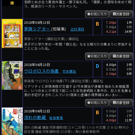
恩師と向き合う悪徳弁護士・御子柴礼司。「贖罪」の意味を改めて問
う、感涙のリーガル・サスペンス。
お気に入り
読書登録
2018年04月13日
B
7.00pt
1件
7.00pt
9件
家族シアター
(短編集)
辻村深月
4.21pt
34件
家族シアター (講談社文庫) / 講談社
息子が小学六年の一年間「親父会」なる父親だけの集まりに参加する
ことになった私。
お気に入り
読書登録
2018年04月13日
D
4.00pt
3件
5.33pt
9件
ウロボロスの偽書
竹本健治
3.56pt
9件
新装版 ウロボロスの偽書(下) (講談社文庫) / 講談社
リアリティと非現実感が交錯する!竹本健治が連載を始めた本格推理
に、いつのまにか埼玉で起こった女性連続殺人事件の、犯人を名乗る
男の手記がまぎれこんでいた!現実と虚構の境界線はあいまい...
お気に入り
読書登録
2018年04月12日
B
0.00pt
0件
9.00pt
1件
流れの勘蔵
佐伯泰英
4.00pt
11件
流れの勘蔵 鎌倉河岸捕物控(三十二の巻) (ハルキ文庫 さ 8-52 時代小
説文庫 鎌倉河岸捕物控 32の巻) / 角川春樹事務所