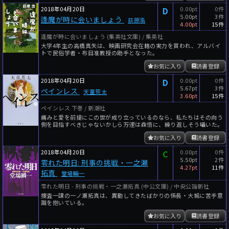
2018年04月20日
D
0.00pt
0件
5.00pt
3件
逢魔が時に会いましょう
荻原浩
4.00pt
15件
逢魔が時に会いましょう (集英社文庫) / 集英社
大学4年生の高橋真矢は、映画研究会在籍の実力を買われ、アルバイ
トで民俗学者・布目准教授の助手となった。
お気に入り
読書登録
2018年04月20日
D
0.00pt
0件
5.67pt
3件
ペインレス
天童荒太
3.60pt
15件
ペインレス 下巻 / 新潮社
痛みと愛を前提にこの世が成り立っているのなら、私たちはその向う
側を目指すべきじゃないかしら――万浬は森悟に、繰り返しそう囁いた。
お気に入り
読書登録
2018年04月20日
C
0.00pt
0件
5.50pt
2件
零れた明日: 刑事の挑戦・一之瀬
4.27pt
11件
拓真
堂場瞬一
零れた明日 - 刑事の挑戦・一之瀬拓真 (中公文庫) / 中央公論新社
捜査一課の一ノ瀬拓真は、異動してきたばかりの係長・大城に苦手意
識を抱いている。
お気に入り
読書登録