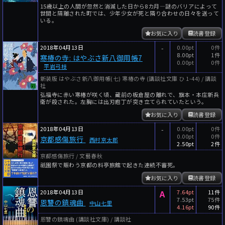
15歳以上の人間が忽然と消滅した日から8カ月―謎のバリアによって
世間と隔離された町では、少年少女が死と隣り合わせの日々を送って
いる。
お気に入り
読書登録
2018年04月13日
-
0.00pt
0件
8.00pt
1件
寒椿の寺: はやぶさ新八御用帳7
0.00pt
0件
平岩弓枝
新装版 はやぶさ新八御用帳(七) 寒椿の寺 (講談社文庫 ひ 1-44) / 講談
社
弘福寺に赤い寒椿が咲く頃、蔵前の板倉屋の離れで、旗本・本庄新兵
衛が殺された。左胸には出刃庖丁が突き立てられていたという。
お気に入り
読書登録
2018年04月13日
-
0.00pt
0件
0.00pt
0件
京都感傷旅行
西村京太郎
2.50pt
2件
京都感傷旅行 / 文藝春秋
祇園祭で賑わう京都の料亭旅館で起きた連続不審死。
お気に入り
読書登録
2018年04月13日
A
7.64pt
11件
7.53pt
75件
恩讐の鎮魂曲
中山七里
4.16pt
90件
恩讐の鎮魂曲 (講談社文庫) / 講談社