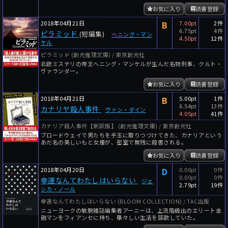
お気に入り
読書登録
2018年04月21日
B
7.00pt
2件
6.75pt
4件
ピラミッド
(短編集)
ヘニング・マン
4.50pt
12件
ケル
ピラミッド (創元推理文庫) / 東京創元社
北欧ミステリの帝王ヘニング・マンケルが生んだ名物刑事、クルト・
ヴァランダー。
お気に入り
読書登録
2018年04月21日
B
5.00pt
1件
6.54pt
13件
カナリヤ殺人事件
ヴァン・ダイン
4.05pt
41件
カナリア殺人事件【新訳版】 (創元推理文庫) / 東京創元社
ブロードウェイで男たちを手玉に取りつづけてきた、カナリアという
あだ名の美しいもと女優が、密室で無残に殺害される。
お気に入り
読書登録
2018年04月20日
D
0.00pt
0件
0.00pt
0件
幸運なんてわたしはいらない
ジェ
2.79pt
19件
シカ・ノール
幸運なんてわたしはいらない (BLOOM COLLECTION) / TAC出版
ニューヨークの敏腕雑誌編集者アーニーは、上流階級出のエリート金
融マンをフィアンセに持ち、華々しい生活を謳歌していた。