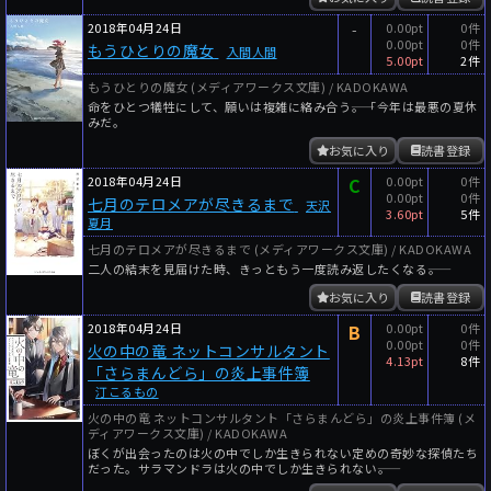
2018年04月24日
-
0.00pt
0件
0.00pt
0件
もうひとりの魔女
入間人間
5.00pt
2件
もうひとりの魔女 (メディアワークス文庫) / KADOKAWA
命をひとつ犠牲にして、願いは複雑に絡み合う――。「今年は最悪の夏休
みだ。
お気に入り
読書登録
2018年04月24日
C
0.00pt
0件
0.00pt
0件
七月のテロメアが尽きるまで
天沢
3.60pt
5件
夏月
七月のテロメアが尽きるまで (メディアワークス文庫) / KADOKAWA
二人の結末を見届けた時、きっともう一度読み返したくなる――。
お気に入り
読書登録
2018年04月24日
B
0.00pt
0件
0.00pt
0件
火の中の竜 ネットコンサルタント
4.13pt
8件
「さらまんどら」の炎上事件簿
汀こるもの
火の中の竜 ネットコンサルタント「さらまんどら」の炎上事件簿 (メ
ディアワークス文庫) / KADOKAWA
ぼくが出会ったのは火の中でしか生きられない定めの奇妙な探偵たち
だった。サラマンドラは火の中でしか生きられない――。