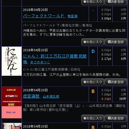
お気に入り
読書登録
2018年04月20日
-
0.00pt
0件
0.00pt
0件
パーフェクトワールド
馳星周
3.00pt
3件
パーフェクトワールド 下 (集英社文庫) / 集英社
沖縄独立へ向け、平良は古謝の立てたクーデター計画実現に必要な同
志を集め、すでに軍事訓練を始めていた。
お気に入り
読書登録
2018年04月20日
D
0.00pt
0件
8.00pt
1件
にゃん！ 鈴江三万石江戸屋敷見聞
2.17pt
6件
帳
あさのあつこ
にゃん! 鈴江藩江戸屋敷見聞帳 / 白泉社
三万石の鈴江藩、江戸の上屋敷に奉公を始めた呉服商の娘、お糸。
お気に入り
読書登録
2018年04月20日
B
0.00pt
0件
7.00pt
1件
虚空遍歴
山本周五郎
4.16pt
38件
【復刻版】山本周五郎「虚空遍歴（上）」―山本周五郎全集（講談社
版）第12巻所収 (響林社文庫) /
お気に入り
読書登録
2018年04月20日
B
0.00pt
0件