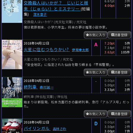
6.67pt
3件
交換殺人はいかが？ じいじと樹
4.00pt
2件
来（じゅらい）とミステリー
(短編
集)
深木章子
交換殺人はいかが? (光文社文庫) / 光文社
僕は君原樹来、小学六年生。将来の夢は推理小説作家。
お気に入り
読書登録
2018年04月12日
A
7.20pt
5件
7.14pt
37件
火星に住むつもりかい?
伊坂幸太郎
3.63pt
105件
火星に住むつもりかい? / 光文社
「安全地区」に指定された仙台を取り締まる「平和警察」。
お気に入り
読書登録
2018年04月12日
-
0.00pt
0件
5.00pt
1件
終列車
森村誠一
3.33pt
3件
終列車 (祥伝社文庫) / 祥伝社
始まりは新宿発、松本方面行きの最終列車、急行「アルプス号」だっ
た。
お気に入り
読書登録
2018年04月12日
D
0.00pt
0件
3.50pt
2件
バイリンガル
高林さわ
3.00pt
7件