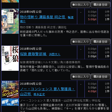
お気に入り
読書登録
2018年04月12日
-
0.00pt
0件
0.00pt
0件
物の怪斬り 溝猫長屋 祠之怪
輪渡
5.00pt
1件
颯介
物の怪斬り 溝猫長屋 祠之怪 / 講談社
剣術道場の門人だった旗本の次男・市之丞が、屋敷に出る物の怪退治
を蓮十郎に依頼した。
お気に入り
読書登録
2018年04月12日
-
0.00pt
0件
0.00pt
0件
桜狼 鹿取警部補
浜田文人
3.00pt
1件
桜狼 鹿取警部補 (ハルキ文庫) / 角川春樹事務所
警視庁捜査一課の鹿取信介。以前は公安部に属し、警察庁警備局長の
直轄で「隠れ公安」として動いていた。
お気に入り
読書登録
2018年04月12日
-
0.00pt
0件
5.00pt
1件
ノー・コンシェンス 要人警護員・
4.00pt
1件
山辺努
梶永正史
ノー・コンシェンス 要人警護員・山辺努 (祥伝社文庫) / 祥伝社
量子コンピュータ開発企業の代表・辻川が米国で殺害された!警護し
ていた山辺努も負傷し、帰国後に「キー」を捜す男たちから襲撃を受
ける。