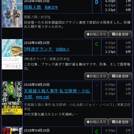
2018年04月20日
D
6.00pt
1件
6.33pt
3件
隠蔽人類
鳥飼否宇
3.33pt
9件
隠蔽人類 / 光文社
日谷隆一たち日本調査団はアマゾン奥地で世紀の大発見をした。別種
の人類が見つかったのだ。
お気に入り
読書登録
2018年04月20日
C
0.00pt
0件
0.00pt
0件
5時過ぎランチ
羽田圭介
3.25pt
8件
5時過ぎランチ / 実業之日本社
この仕事、ブラック過ぎて腹が減る――敵はヤクザ、刑事、そして国家権
力。
お気に入り
読書登録
2018年04月20日
-
0.00pt
0件
0.00pt
0件
天城越え殺人事件 私立探偵・小仏
0.00pt
0件
太郎
梓林太郎
天城越え殺人事件 私立探偵・小仏太郎 (ジョイ・ノベルス) / 実業之日
本社
かの文豪も越えたという天城峠――。
お気に入り
読書登録
2018年04月20日
C
0.00pt
0件