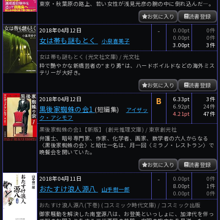
東京・秋葉原の路上、若い女性が浅見光彦の腕の中に倒れ込んだ―。
お気に入り
読書登録
2018年04月12日
-
0.00pt
0件
0.00pt
0件
女は帯も謎もとく
小泉喜美子
3.00pt
3件
女は帯も謎もとく (光文社文庫) / 光文社
粋で艶やかな新橋芸者の“まり勇”は、ハードボイルドなどの海外ミス
テリーが大好き。
お気に入り
読書登録
2018年04月12日
B
6.33pt
3件
6.92pt
24件
黒後家蜘蛛の会1
(短編集)
アイザッ
4.21pt
47件
ク・アシモフ
黒後家蜘蛛の会1【新版】 (創元推理文庫) / 東京創元社
弁護士、暗号専門家、作家、化学者、画家、数学者の六人からなる
〈黒後家蜘蛛の会〉と給仕一名は、月一回〈ミラノ・レストラン〉で
晩餐会を開いていた。
お気に入り
読書登録
2018年04月11日
-
0.00pt
0件
8.00pt
1件
おたすけ浪人源八
山手樹一郎
0.00pt
0件
おたすけ浪人源八(下巻) (コスミック時代文庫) / コスミック出版
御家騒動を解決した南堂源八は、お登美といっしょに、加津代を伴っ