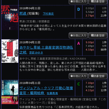
お気に入り
読書登録
2018年04月21日
D
0.00pt
0件
5.50pt
6件
黙過
(短編集)
下村敦史
3.76pt
21件
黙過 (文芸書) / 徳間書店
“移植手術"は誰かの死によって人を生かすのが本質だ――新米医師の葛藤
からはじまる「優先順位」。
お気に入り
読書登録
2018年04月21日
A
9.00pt
1件
7.89pt
9件
あやかし草紙 三島屋変調百物語伍
4.59pt
88件
之続
宮部みゆき
あやかし草紙 三島屋変調百物語伍之続 / KADOKAWA
人間の愚かさ、残酷さ、哀しみ、業――これぞ江戸怪談の最高峰!塩断ち
を機に次々と家族を襲った身も凍るほどの怪異、妖を呼び寄せる声を
もった女中の奉公話、世にも奇妙な写本の話……人間の愚か...
お気に入り
読書登録
2018年04月21日
C
7.00pt
1件
6.40pt
5件
ヴィジュアル・クリフ 行動心理捜
4.33pt
12件
査官・楯岡絵麻
佐藤青南
ヴィジュアル・クリフ 行動心理捜査官・楯岡絵麻 (宝島社文庫 『この
ミス』大賞シリーズ) / 宝島社
似非健康商品を売りつける「ご長寿研究所」の店長が殺された。