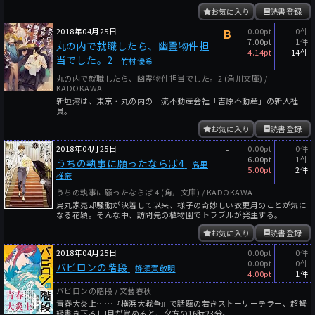
お気に入り
読書登録
2018年04月25日
B
0.00pt
0件
7.00pt
1件
丸の内で就職したら、幽霊物件担
4.14pt
14件
当でした。2
竹村優希
丸の内で就職したら、幽霊物件担当でした。2 (角川文庫) /
KADOKAWA
新垣澪は、東京・丸の内の一流不動産会社「吉原不動産」の新入社
員。
お気に入り
読書登録
2018年04月25日
-
0.00pt
0件
6.00pt
1件
うちの執事に願ったならば4
高里
5.00pt
2件
椎奈
うちの執事に願ったならば 4 (角川文庫) / KADOKAWA
烏丸家売却騒動が決着して以来、様子の奇妙しい衣更月のことが気に
なる花穎。そんな中、訪問先の植物園でトラブルが発生する。
お気に入り
読書登録
2018年04月25日
-
0.00pt
0件
0.00pt
0件
バビロンの階段
蜂須賀敬明
4.00pt
1件
バビロンの階段 / 文藝春秋
青春大炎上……『横浜大戦争』で話題の若きストーリーテラー、超弩
級書き下ろし!目が覚めると、夕方の16時23分。