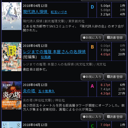
2018年04月12日
D
5.00pt
1件
5.00pt
3件
現代詩人探偵
紅玉いづき
3.25pt
4件
現代詩人探偵 (創元推理文庫) / 東京創元社
とある地方都市でSNSコミュニティ、『現代詩人卵の会』のオフ会が
開かれた。
お気に入り
読書登録
2018年04月12日
B
0.00pt
0件
7.00pt
5件
レジまでの推理 本屋さんの名探偵
4.05pt
20件
(短編集)
似鳥鶏
レジまでの推理: 本屋さんの名探偵 (光文社文庫) / 光文社
書店員は超多忙。
お気に入り
読書登録
2018年04月12日
A
8.17pt
6件
7.41pt
22件
炎の塔
五十嵐貴久
4.30pt
27件
炎の塔 (祥伝社文庫) / 祥伝社
高さ四百五十メートルを誇る超高層タワーが銀座にオープンした。数
万人が集まる営業初日、漏電による小火が発生。
お気に入り
読書登録
2018年04月12日
C
7.00pt
1件