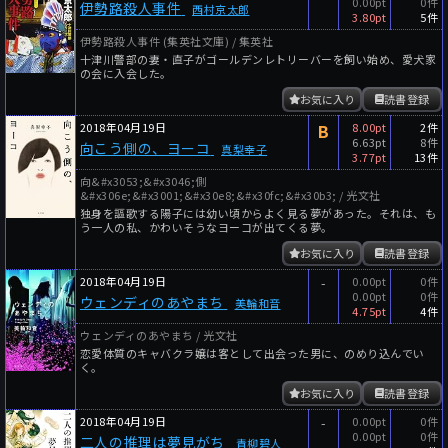
0.00pt
0件
伊勢路殺人事件
西村京太郎
3.80pt
5件
伊勢路殺人事件 (集英社文庫) / 集英社
十津川警部の妻・直子がゴールデンレトリーバーを飼い始め、愛犬家
の会に入会した。
お気に入り
読書登録
2018年04月19日
B
8.00pt
2件
6.63pt
8件
向こう側の、ヨーコ
真梨幸子
3.77pt
13件
向&#x3053;&#x3046;側
&#x306e;&#x3001;&#x30e8;&#x30fc;&#x30b3; / 光文社
独身を謳歌する陽子には幼い頃からよく見る夢があった。それは、も
う一人の私、かわいそうなヨーコが出てくる夢。
お気に入り
読書登録
2018年04月19日
-
0.00pt
0件
0.00pt
0件
ウェンディのあやまち
美輪和音
4.75pt
4件
ウェンディのあやまち / 光文社
恋愛体質のキャバクラ嬢は客として出会った男に、のめり込んでい
く。
お気に入り
読書登録
2018年04月19日
-
0.00pt
0件
0.00pt
0件
二人の推理は夢見がち
青柳碧人