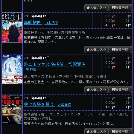
お気に入り
読書登録
2018年04月12日
-
0.00pt
0件
0.00pt
0件
軍艦探偵
山本巧次
4.50pt
4件
軍艦探偵 (ハルキ文庫) / 角川春樹事務所
短期現役士官制度に応募して海軍主計士官となった池崎幸一郎は、戦
艦榛名に配属された。
お気に入り
読書登録
2018年04月12日
-
0.00pt
0件
0.00pt
0件
謎ニモマケズ 名探偵・宮沢賢治
5.00pt
1件
鳴神響一
謎ニモマケズ 名探偵・宮沢賢治 (祥伝社文庫) / 祥伝社
花巻の正教会で、宮沢賢治のロシア語の師ペトロフ司祭が殺された。
お気に入り
読書登録
2018年04月12日
-
0.00pt
0件
0.00pt
0件
狼は復讐を誓う
大藪春彦
3.00pt
1件
狼は復讐を誓う: エアウェイ・ハンター・シリーズ 第一部パリ篇 (光
文社文庫) / 光文社
警察庁からの依頼を受け、西城秀夫はヨーロッパへと飛ぶ。
お気に入り
読書登録