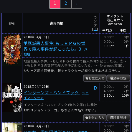
1
2
›
～
件
レビュー数
～
人
読者数
オスダメ＆
ラ
潜在点数＆
ン
年代
参考
書籍情報
Amazon
ク
[
？
]
平均点
件数
年代と月の範囲
先月以降
今月以降
2018年04月30日
-
0.00pt
0件
0.00pt
0件
地底城殺人事件: もしＲＰＧの世
年
月
3.33pt
3件
界で殺人事件が起こったら。3
八
～
槻翔
年
月
地底城殺人事件: ～もしＲＰＧの世界で殺人事件が起こったら。③～
～もしＲＰＧの世界で殺人事件が起こったら。～ (N-angou文庫) /
細かく検索
シリーズ原点回帰作。新キャラクターが織りなす本格ミステリ。
お気に入り
読書登録
絞り込みリセット
2018年04月29日
D
0.00pt
0件
4.50pt
2件
インターンズ・ハンドブック
シェ
3.30pt
10件
イン・クーン
インターンズ・ハンドブック (海外文庫) / 扶桑社
おれはジョン・ラーゴ。もちろん本名ではない。
お気に入り
読書登録
2018年04月28日
-
0.00pt
0件
0.00pt
0件
いつか、君の涙は光となる