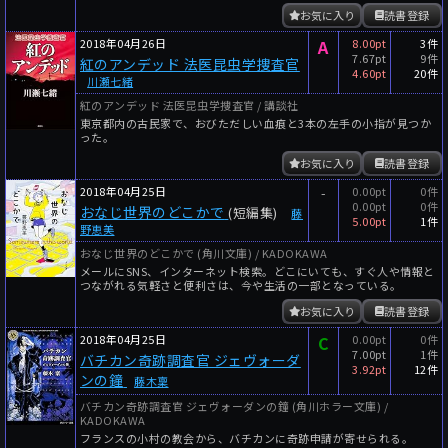
お気に入り
読書登録
2018年04月26日
A
8.00pt
3件
7.67pt
9件
紅のアンデッド 法医昆虫学捜査官
4.60pt
20件
川瀬七緒
紅のアンデッド 法医昆虫学捜査官 / 講談社
東京都内の古民家で、おびただしい血痕と3本の左手の小指が見つか
った。
お気に入り
読書登録
2018年04月25日
-
0.00pt
0件
0.00pt
0件
おなじ世界のどこかで
(短編集)
藤
5.00pt
1件
野恵美
おなじ世界のどこかで (角川文庫) / KADOKAWA
メールにSNS、インターネット検索。どこにいても、すぐ人や情報と
つながれる気軽さと便利さは、今や生活の一部となっている。
お気に入り
読書登録
2018年04月25日
C
0.00pt
0件
7.00pt
1件
バチカン奇跡調査官 ジェヴォーダ
3.92pt
12件
ンの鐘
藤木稟
バチカン奇跡調査官 ジェヴォーダンの鐘 (角川ホラー文庫) /
KADOKAWA
フランスの小村の教会から、バチカンに奇跡申請が寄せられる。