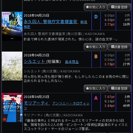
お気に入り
読書登録
2018年04月25日
D
0.00pt
0件
4.50pt
4件
永久囚人: 警視庁文書捜査官
麻見
3.75pt
16件
和史
永久囚人 警視庁文書捜査官 (角川文庫) / KADOKAWA
針金で縛られた遺体が発見された。傍らには、謎の血文字―。
お気に入り
読書登録
2018年04月25日
B
0.00pt
0件
0.00pt
0件
シルエット
(短編集)
島本理生
3.78pt
27件
シルエット (角川文庫) / KADOKAWA
何ヵ月も何ヵ月も雨が降り続き、もしかしたらこのまま雨の中に閉じ
込められるかもしれない。
お気に入り
読書登録
2018年04月25日
A
7.67pt
3件
8.14pt
7件
モリアーティ
アンソニー・ホロヴィッ
3.84pt
49件
ツ
モリアーティ (角川文庫) / KADOKAWA
『最後の事件』と呼ばれるホームズとモリアーティの対決から5日
後、現場を訪れた2人の男―ピンカートン探偵社調査員のチェイスと
スコットランド・ヤードのジョーンズ警部。