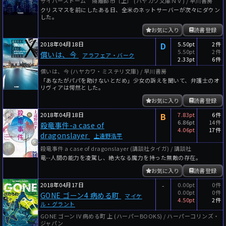
サイバーストーム 隔離都市〔上〕 (ハヤカワ文庫ＮＶ) / 早川書房
クリスマスを前にしたある日、全米のネットサーバーが次々にダウン
した。
お気に入り
読書登録
2018年04月18日
D
5.50pt
2件
5.50pt
2件
償いは、今
アラフェア・バーク
2.33pt
6件
償いは、今 (ハヤカワ・ミステリ文庫) / 早川書房
「あなたがパパを助けないとだめ」少女の訴えを聞いて、弁護士のオ
リヴィアは愕然とした。
お気に入り
読書登録
2018年04月18日
B
7.83pt
6件
6.86pt
14件
殺竜事件-a case of
4.06pt
17件
dragonslayer
上遠野浩平
殺竜事件 a case of dragonslayer (講談社タイガ) / 講談社
竜--人間の能力を凌駕し、絶大なる魔力を持った無敵の存在。
お気に入り
読書登録
2018年04月17日
-
0.00pt
0件
0.00pt
0件
GONE ゴーン4 病める町
マイケ
4.50pt
2件
ル・グラント
GONE ゴーン IV 病める町 上 (ハーパーBOOKS) / ハーパーコリンズ・
ジャパン