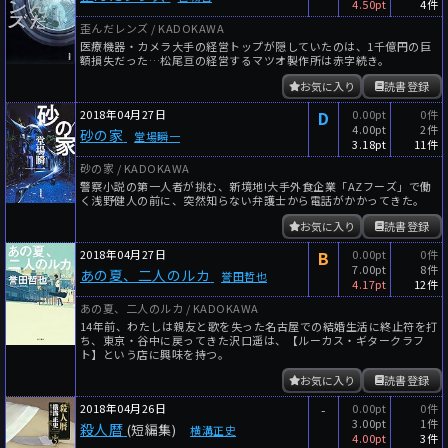
4.50pt
4件
歪んだレンズ / KADOKAWA
医療機器・カメラ大手の経営トップが隠していたのは、1千億円の巨
額損失だった…松尾亘の経営するマツオ製作所は赤字続き。
お気に入り
読書登録
2018年04月27日
D
0.00pt
0件
4.00pt
2件
砂の家
堂場瞬一
3.18pt
11件
砂の家 / KADOKAWA
警察小説の第一人者が挑む、新境地!大手外食企業「AZフーズ」で働
く浅野健人の前に、突然知らない弁護士から電話がかかってきた。
お気に入り
読書登録
2018年04月27日
B
0.00pt
0件
7.00pt
8件
あの夏、二人のルカ
誉田哲也
4.17pt
12件
あの夏、二人のルカ / KADOKAWA
14年前、わたしは親友と歌を失った名古屋での結婚生活に終止符を打
ち、東京・谷中に戻ってきた沢口遥は、【ルーカス・ギタークラフ
ト】という店に興味を持つ。
お気に入り
読書登録
2018年04月26日
-
0.00pt
0件
3.00pt
1件
殺人暦
(短編集)
横溝正史
4.00pt
3件