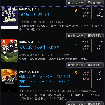
お気に入り
読書登録
2018年04月25日
B
7.00pt
2件
7.44pt
9件
雨に殺せば
黒川博行
4.12pt
17件
雨に殺せば (角川文庫) / KADOKAWA
大阪府警捜査一課の黒木と亀田、通称“黒マメ”コンビのもとに事件の
報せが舞い込んだ。
お気に入り
読書登録
2018年04月25日
C
2.00pt
1件
7.38pt
8件
天河伝説殺人事件
内田康夫
3.89pt
18件
天河伝説殺人事件 (角川文庫) / KADOKAWA
能の水上流宗家の嫡男・和春の七回忌に催された追善能。
お気に入り
読書登録
2018年04月25日
B
7.00pt
1件
6.00pt
5件
刑事マルティン・ベック 消えた消
4.40pt
25件
防車
マイ・シューヴァル
、
ペール・ヴ
ァールー
刑事マルティン・ベック 消えた消防車 (角川文庫) / KADOKAWA
スウェーデン発、警察小説の金字塔シリーズ・第四作!ラーソン警部
の目の前で、監視中のアパートが爆発した。
お気に入り
読書登録