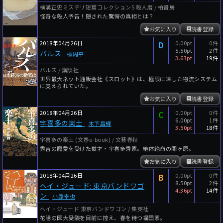
横溝正史ミステリ短篇コレクション5 殺人暦 / 柏書房
怪奇な殺人予告！隠された驚愕の真相とは？
お気に入り
読書登録
2018年04月26日
D
0.00pt
0件
5.50pt
2件
バルス
楡周平
3.63pt
19件
バルス / 講談社
世界最大ネット通販会社《スロット》は、極限に達した物流システム
に支えられていた。
お気に入り
読書登録
2018年04月26日
C
0.00pt
0件
6.00pt
1件
宇喜多の楽土
木下昌輝
3.50pt
18件
宇喜多の楽土 (文春e-book) / 文藝春秋
秀吉の寵愛を受けた俊才・宇喜多秀家。絶体絶命の関ヶ原。
お気に入り
読書登録
2018年04月26日
B
0.00pt
0件
8.50pt
2件
ヘイ・ジュード: 東京バンドワゴ
4.36pt
14件
ン
小路幸也
ヘイ・ジュード 東京バンドワゴン / 集英社
花陽の医大受験を目前に控え、春を待つ堀田家。