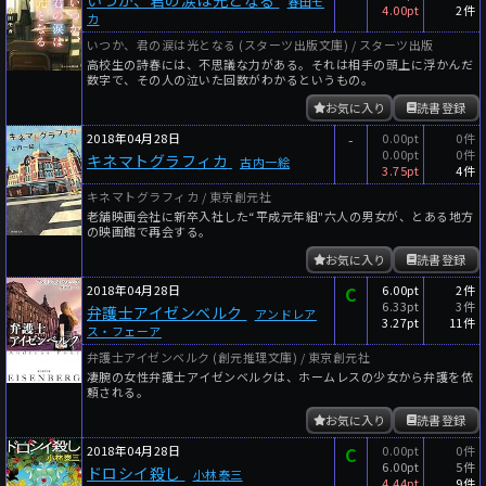
春田モ
4.00pt
2件
カ
いつか、君の涙は光となる (スターツ出版文庫) / スターツ出版
高校生の詩春には、不思議な力がある。それは相手の頭上に浮かんだ
数字で、その人の泣いた回数がわかるというもの。
お気に入り
読書登録
2018年04月28日
-
0.00pt
0件
0.00pt
0件
キネマトグラフィカ
古内一絵
3.75pt
4件
キネマトグラフィカ / 東京創元社
老舗映画会社に新卒入社した“平成元年組"六人の男女が、とある地方
の映画館で再会する。
お気に入り
読書登録
2018年04月28日
C
6.00pt
2件
6.33pt
3件
弁護士アイゼンベルク
アンドレア
3.27pt
11件
ス・フェーア
弁護士アイゼンベルク (創元推理文庫) / 東京創元社
凄腕の女性弁護士アイゼンベルクは、ホームレスの少女から弁護を依
頼される。
お気に入り
読書登録
2018年04月28日
C
0.00pt
0件
6.00pt
5件
ドロシイ殺し
小林泰三
4.44pt
9件