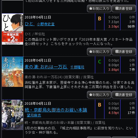
て初のお国入りをする三州西尾の若殿・忠明の旅立ちを見送った。
お気に入り
読書登録
2018年04月11日
B
0.00pt
0件
7.33pt
3件
ひと
小野寺史宜
3.59pt
98件
ひと / 祥伝社
この商品はセット買いができます『2019年本屋大賞 ノミネート作品
全10冊セット』 こちらをチェックたった一人になった。
お気に入り
読書登録
2018年04月11日
C
0.00pt
0件
8.00pt
1件
麦の滴: おれは一万石
千野隆司
3.86pt
7件
麦の滴-おれは一万石(4) (双葉文庫) / 双葉社
浜松藩井上家本家が、菩提寺である浄心寺改築のため、分家である高
岡藩井上家、下妻藩井上家にそれぞれ金二百両の供出を言い渡した。
お気に入り
読書登録
2018年04月11日
B
0.00pt
0件
8.00pt
1件
続・京都烏丸御池のお祓い本舗
4.59pt
17件
望月麻衣
続・京都烏丸御池のお祓い本舗 (双葉文庫) / 双葉社
1月の仕事始めの日、『城之内相談事務所』に前世を知りたい、とい
う少女・梓が現れる。