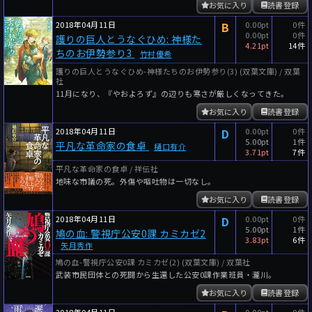
お気に入り
読書登録
2018年04月11日
B
0.00pt
0件
0.00pt
0件
護りの巨人とうなぐひめ: 神様た
4.21pt
14件
ちのお伊勢参り3
竹村優希
護りの巨人とうなぐひめ-神様たちのお伊勢参り(3) (双葉文庫) / 双葉
社
11月になり、『やおよろず』の辺りも寒さが厳しくなってきた。
お気に入り
読書登録
2018年04月11日
D
0.00pt
0件
5.00pt
1件
平凡な革命家の食卓
樋口有介
3.71pt
7件
平凡な革命家の食卓 / 祥伝社
地味な市議の死。外傷や嘔吐物は一切なし。
お気に入り
読書登録
2018年04月11日
D
0.00pt
0件
5.00pt
1件
鳩の血: 警視庁公安0課 カミカゼ2
3.83pt
6件
矢月秀作
鳩の血-警視庁公安0課 カミカゼ(2) (双葉文庫) / 双葉社
武装市民団体との死闘から生還した公安0課作業班員・瀧川。
お気に入り
読書登録
2018年04月11日
0.00pt
0件