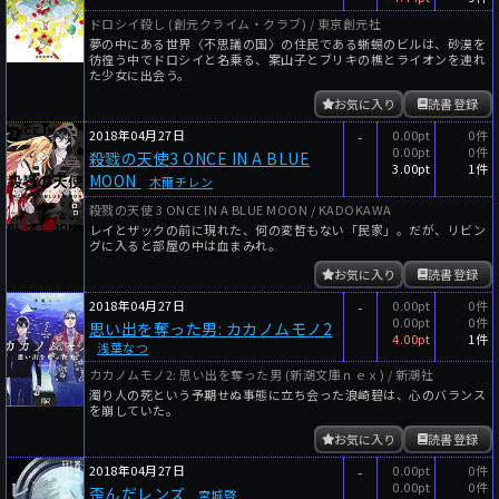
ドロシイ殺し (創元クライム・クラブ) / 東京創元社
夢の中にある世界〈不思議の国〉の住民である蜥蜴のビルは、砂漠を
彷徨う中でドロシイと名乗る、案山子とブリキの樵とライオンを連れ
た少女に出会う。
お気に入り
読書登録
2018年04月27日
-
0.00pt
0件
0.00pt
0件
殺戮の天使3 ONCE IN A BLUE
3.00pt
1件
MOON
木爾チレン
殺戮の天使 3 ONCE IN A BLUE MOON / KADOKAWA
レイとザックの前に現れた、何の変哲もない「民家」。だが、リビン
グに入ると部屋の中は血まみれ。
お気に入り
読書登録
2018年04月27日
-
0.00pt
0件
0.00pt
0件
思い出を奪った男: カカノムモノ2
4.00pt
1件
浅葉なつ
カカノムモノ2: 思い出を奪った男 (新潮文庫ｎｅｘ) / 新潮社
濁り人の死という予期せぬ事態に立ち会った浪崎碧は、心のバランス
を崩していた。
お気に入り
読書登録
2018年04月27日
-
0.00pt
0件
0.00pt
0件
歪んだレンズ
宮城啓