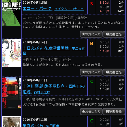
2010年04月15日
S
8.50pt
2件
8.00pt
9件
エコー・パーク
マイクル・コナリー
4.65pt
34件
エコー・パーク（下） (講談社文庫) / 講談社
ボッシュが探り続ける未解決事件は、ホシとにらむ男とは別人が自供
した。初動捜査のミスも浮上し、苦悶するボッシュ。
お気に入り
読書登録
2010年04月14日
B
0.00pt
0件
8.00pt
1件
十日えびす 花嵐浮世困話
宇江佐真
4.30pt
10件
理
十日えびす (祥伝社文庫) / 祥伝社
錺職人の夫が急逝し、家を追い出された後添えの八重。
お気に入り
読書登録
2010年04月13日
C
0.00pt
0件
0.00pt
0件
十津川警部 銚子電鉄六・四キロの
3.40pt
5件
追跡
西村京太郎
十津川警部銚子電鉄六・四キロの追跡 (FUTABA・NOVELS) / 双葉社
犬吠埼灯台の崖下で私立探偵・本橋哲平の変死体が発見された。
お気に入り
読書登録
2010年04月11日
C
0.00pt
0件
6.00pt
4件
早春の化石
柴田哲孝