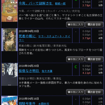
6.50pt
2件
今宵、バーで謎解きを
鯨統一郎
3.78pt
9件
今宵、バーで謎解きを (カッパ・ノベルス) / 光文社
バー“森へ抜ける道”に夜ごと集う、ヤクドシトリオこと私立探偵の工
藤とライターの山内、それにマスターの島。
お気に入り
読書登録
2010年04月20日
-
0.00pt
0件
0.00pt
0件
死者の館に
サラ・スチュアート・テイ
3.75pt
4件
ラー
死者の館に (創元推理文庫) / 東京創元社
両腕をベッドの支柱に縛りつけられ、風変わりなブローチをつけて殺
された若者。
お気に入り
読書登録
2010年04月20日
C
0.00pt
0件
5.50pt
2件
仮借なき明日
佐々木譲
4.11pt
9件
仮借なき明日 (集英社文庫) / 集英社
大手農機メーカー勤務の原田亮平は、暴力への衝動を身の内に秘めた
タフな男。
お気に入り
読書登録
2010年04月16日
-
0.00pt
0件
0.00pt
0件
翔騎号事件
太田忠司