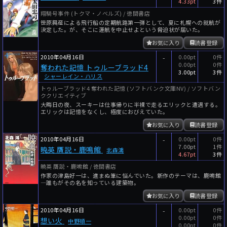
4.33pt
3件
翔騎号事件 (トクマ・ノベルズ) / 徳間書店
笹原興産による飛行船の定期航路第一弾として、夏に札幌への就航が
決定した。が、そこに運航を中止せよという脅迫状が届いた。
お気に入り
読書登録
2010年04月16日
-
0.00pt
0件
0.00pt
0件
奪われた記憶 トゥルーブラッド4
3.00pt
3件
シャーレイン・ハリス
トゥルーブラッド4 奪われた記憶 (ソフトバンク文庫NV) / ソフトバン
ククリエイティブ
大晦日の夜、スーキーは仕事帰りに半裸で走るエリックと遭遇する。
エリックは記憶をなくし、極度におびえていた。
お気に入り
読書登録
2010年04月16日
-
0.00pt
0件
7.00pt
1件
暁英 贋説・鹿鳴館
北森鴻
4.67pt
3件
暁英 贋説・鹿鳴館 / 徳間書店
作家の津島好一は、進まぬ筆に悩んでいた。新作のテーマは、鹿鳴館
―誰もがその名を知っている建築物。
お気に入り
読書登録
2010年04月16日
-
0.00pt
0件
0.00pt
0件
想い火
中野順一
0.00pt
0件