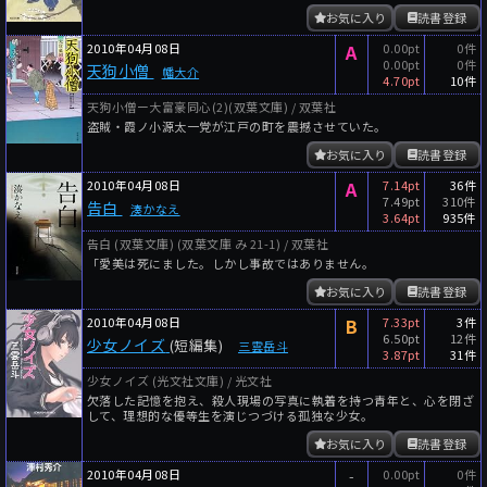
お気に入り
読書登録
2010年04月08日
A
0.00pt
0件
0.00pt
0件
天狗小僧
幡大介
4.70pt
10件
天狗小僧ー大富豪同心(2)(双葉文庫) / 双葉社
盗賊・霞ノ小源太一党が江戸の町を震撼させていた。
お気に入り
読書登録
2010年04月08日
A
7.14pt
36件
7.49pt
310件
告白
湊かなえ
3.64pt
935件
告白 (双葉文庫) (双葉文庫 み 21-1) / 双葉社
「愛美は死にました。しかし事故ではありません。
お気に入り
読書登録
2010年04月08日
B
7.33pt
3件
6.50pt
12件
少女ノイズ
(短編集)
三雲岳斗
3.87pt
31件
少女ノイズ (光文社文庫) / 光文社
欠落した記憶を抱え、殺人現場の写真に執着を持つ青年と、心を閉ざ
して、理想的な優等生を演じつづける孤独な少女。
お気に入り
読書登録
2010年04月08日
-
0.00pt
0件