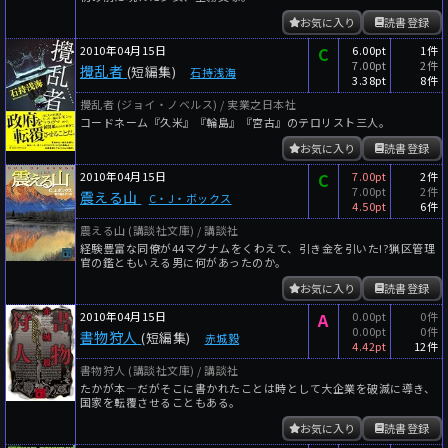
お気に入り
読書登録
2010年04月15日
C
6.00pt
1件
7.00pt
2件
攪乱者
(短編集)
石持浅海
3.38pt
8件
攪乱者 (ジョイ・ノベルス) / 実業之日本社
コードネーム『久米』『輪島』『宮古』のテロリスト三人。
お気に入り
読書登録
2010年04月15日
C
7.00pt
2件
7.00pt
2件
震える山
C・J・ボックス
4.50pt
6件
震える山 (講談社文庫) / 講談社
経験豊富な同僚が44マグナムをくわえて、引き金を引いた!?猟区管理
官の鑑ともいえる男に何があったのか。
お気に入り
読書登録
2010年04月15日
A
0.00pt
0件
0.00pt
0件
書物狩人
(短編集)
赤城毅
4.42pt
12件
書物狩人 (講談社文庫) / 講談社
たかが本―だがそこに書かれたことは時として大企業を破滅に導き、
国家を転覆させることもある。
お気に入り
読書登録