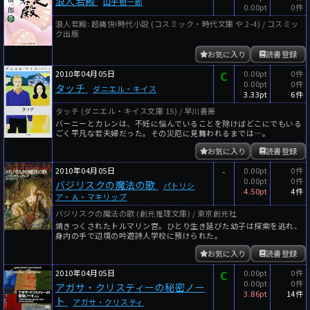
浪人若殿
山手樹一郎
0.00pt
0件
浪人若殿: 超痛快!時代小説 (コスミック・時代文庫 や 2-4) / コスミッ
ク出版
お気に入り
読書登録
2010年04月05日
C
0.00pt
0件
0.00pt
0件
タッチ
ダニエル・キイス
3.33pt
6件
タッチ (ダニエル・キイス文庫 15) / 早川書房
バーニーとカレンは、不妊に悩んでいることを除けばどこにでもいる
ごく平凡な若夫婦だった。その災厄に見舞われるまでは―。
お気に入り
読書登録
2010年04月05日
-
0.00pt
0件
0.00pt
0件
バジリスクの魔法の歌
パトリシ
4.50pt
4件
ア・Ａ・マキリップ
バジリスクの魔法の歌 (創元推理文庫) / 東京創元社
焼きつくされたトルマリン宮。ひとり生き延びた幼子は探索を逃れ、
身内の手で辺境の吟遊詩人学校に預けられた。
お気に入り
読書登録
2010年04月05日
C
0.00pt
0件
0.00pt
0件
アガサ・クリスティーの秘密ノー
3.86pt
14件
ト
アガサ・クリスティ