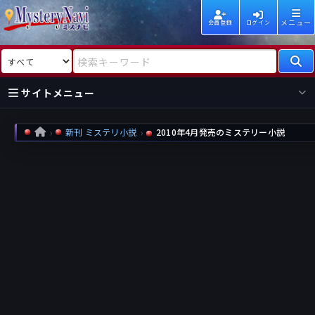
メニュー
会員登録
ログイン
検索対象
検索キーワード
サイトメニュー
国内
海外
新着
新刊
新刊 ミステリ小説
2010年4月発売のミステリー小説
HOME
作家
作家
レビュー
情報
国内
海外
受賞
新刊
ランキング
ランキング
作品
文庫
本日話題
情報
シリーズ
新刊
作品
まとめ
作品
高評価
近況話題
タグ
ランダム表示
要望
作品
一覧