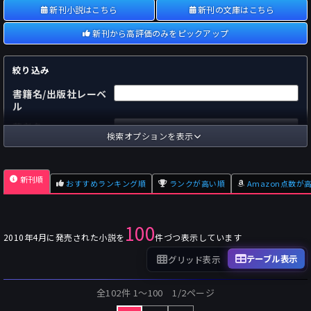
新刊小説はこちら
新刊の文庫はこちら
新刊から高評価のみをピックアップ
絞り込み
書籍名/出版社レーベ
ル
著者名
検索オプションを表示
国内
海外
あらすじ
新刊順
おすすめランキング順
ランクが高い順
Amazon点数が
出版社
～
pp.
ページ数
100
単行本
文庫本
フォーマット
2010年4月に発売された小説を
件づつ表示しています
～
Pt
オスダメ点数
テーブル表示
グリッド表示
～
Pt
潜在点数
全102件 1〜100 1/2ページ
～
Pt
Amazon点数