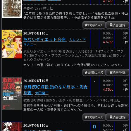
4.14pt
7件
早春の化石 / 祥伝社
“二年前に殺された姉の遺体を捜してほしい―”福島の私立探偵・神山
健介は東京から来た雑誌モデル・中嶋佳子から依頼を受けた。
お気に入り
読書登録
2010年04月10日
-
0.00pt
0件
0.00pt
0件
危ないダイエット合宿
カレン・マ
4.67pt
3件
キナニー
危ないダイエット合宿 (朝食のおいしいB&B 3) (RHブックス・プラ
ス) (RHブックス・プラス―ランダムハウス講談社文庫) / 武田ランダ
ムハウスジャパン
ナタリーの宿で初めてのダイエット合宿が開かれることになった。
お気に入り
読書登録
2010年04月10日
-
0.00pt
0件
0.00pt
0件
歌舞伎町謀殺 顔のない刑事・刺青
4.75pt
4件
捜査
太田蘭三
歌舞伎町謀殺 (顔のない刑事・刺青捜査) (ノン・ノベル) / 祥伝社
警察手帳を持たない刑事・香月功への特捜指令、それは失踪した警察
幹部の一人娘・亜美を捜すことだった。
お気に入り
読書登録
2010年04月10日
D
0.00pt
0件
5.43pt
7件