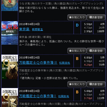
うなぎ鬼 (角川ホラー文庫) / 角川書店(角川グループパブリッシング)
借金で首が回らなくなった勝は、強面を見込まれ、取り立て会社に身
請けされる。
お気に入り
読書登録
2010年04月24日
D
5.50pt
4件
4.73pt
26件
東京島
桐野夏生
2.99pt
188件
東京島 (新潮文庫) / 新潮社
清子は、暴風雨により、孤島に流れついた。夫との酔狂な世界一周ク
ルーズの最中のこと。
お気に入り
読書登録
2010年04月24日
B
6.80pt
5件
6.98pt
40件
万能鑑定士Ｑの事件簿 II
松岡圭祐
4.26pt
70件
万能鑑定士Qの事件簿 II (角川文庫) / 角川書店(角川グループパブリッ
シング)
『週刊角川』記者・小笠原は途方に暮れていた。
お気に入り
読書登録
2010年04月24日
B
5.88pt
8件
6.53pt
43件
万能鑑定士Ｑの事件簿 I
松岡圭祐
3.70pt
113件
万能鑑定士Qの事件簿 I (角川文庫) / 角川書店(角川グループパブリッ
シング)