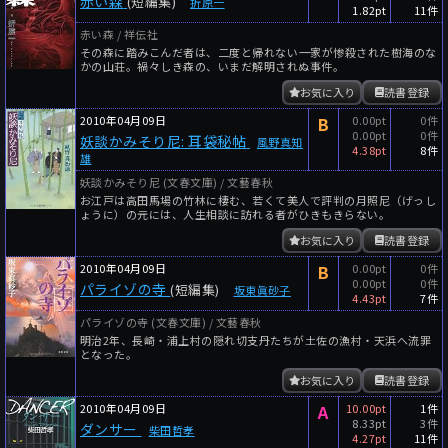
赤い森
(短編集)
折原一
1.82pt
11件
赤い森 / 祥伝社
その森に踏みこんだ者は、二度と帰れない――一家が惨殺された樹海のな
かの山荘。禍々しき森の、いまだ解明されぬ事件。
お気に入り
読書登録
2010年04月09日
B
0.00pt
0件
0.00pt
0件
妖談かみそり尼: 耳袋秘帖
風野真知
4.38pt
8件
雄
妖談かみそり尼 (文春文庫) / 文藝春秋
お江戸は高田馬場の竹林に棲む、若くて美人で評判の月照尼（げっし
ょうに）の元には、人生相談に訪れる者がひきもきらない。
お気に入り
読書登録
2010年04月09日
B
0.00pt
0件
0.00pt
0件
パライゾの寺
(短編集)
坂東眞砂子
4.43pt
7件
パライゾの寺 (文春文庫) / 文藝春秋
明治2年、長崎・浦上村の隠れ切支丹たちが土佐の漁村・天浜へ流罪
となった。
お気に入り
読書登録
2010年04月09日
A
10.00pt
1件
8.33pt
3件
ダンサー
柴田哲孝
4.27pt
11件