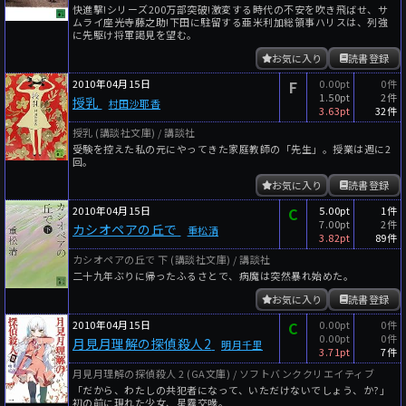
快進撃!シリーズ200万部突破!激変する時代の不安を吹き飛ばせ、サ
ムライ座光寺藤之助!下田に駐留する亜米利加総領事ハリスは、列強
に先駆け将軍謁見を望む。
お気に入り
読書登録
2010年04月15日
F
0.00pt
0件
1.50pt
2件
授乳
村田沙耶香
3.63pt
32件
授乳 (講談社文庫) / 講談社
受験を控えた私の元にやってきた家庭教師の「先生」。授業は週に2
回。
お気に入り
読書登録
2010年04月15日
C
5.00pt
1件
7.00pt
2件
カシオペアの丘で
重松清
3.82pt
89件
カシオペアの丘で 下 (講談社文庫) / 講談社
二十九年ぶりに帰ったふるさとで、病魔は突然暴れ始めた。
お気に入り
読書登録
2010年04月15日
C
0.00pt
0件
0.00pt
0件
月見月理解の探偵殺人2
明月千里
3.71pt
7件
月見月理解の探偵殺人 2 (GA文庫) / ソフトバンククリエイティブ
「だから、わたしの共犯者になって、いただけないでしょう、か?」
初の前に現れた少女、星霧交喙。