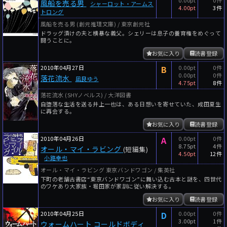
風船を売る男
シャーロット・アームス
4.00pt
3件
トロング
風船を売る男 (創元推理文庫) / 東京創元社
ドラッグ漬けの夫と横暴な義父。シェリーは息子の養育権をめぐって
闘うことに。
お気に入り
読書登録
2010年04月27日
B
0.00pt
0件
0.00pt
0件
落花流水
凪良ゆう
4.75pt
8件
落花流水 (SHYノベルス) / 大洋図書
自堕落な生活を送る井上一也は、ある日想いを寄せていた、成田夏生
に再会する。
お気に入り
読書登録
2010年04月26日
A
0.00pt
0件
8.75pt
4件
オール・マイ・ラビング
(短編集)
4.50pt
12件
小路幸也
オール・マイ・ラビング 東京バンドワゴン / 集英社
下町の老舗古書店“東京バンドワゴン”に舞い込む古本と謎を、四世代
のワケあり大家族・堀田家が家訓に従い解決する。
お気に入り
読書登録
2010年04月25日
D
0.00pt
0件
3.00pt
1件
ウォームハート コールドボディ