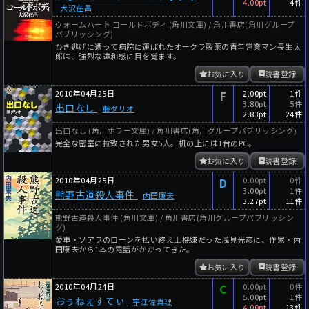
4.00pt
4件
大沢在昌
ウォームハート コールドボディ (角川文庫) / 角川書店(角川グループ
パブリッシング)
ひき逃げに遭って病院に運ばれたオークラ製薬の青年営業マン長生太
郎は、強烈な違和感に目を覚ます。
お気に入り
読書登録
2010年04月25日
F
2.00pt
1件
3.80pt
5件
出口なし
藤ダリオ
2.83pt
24件
出口なし (角川ホラー文庫) / 角川書店(角川グループパブリッシング)
完全な密室に拉致された男女5人。机の上には1台のPC。
お気に入り
読書登録
2010年04月25日
D
0.00pt
0件
3.00pt
1件
熊野古道殺人事件
内田康夫
3.27pt
11件
熊野古道殺人事件 (角川文庫) / 角川書店(角川グループパブリッシン
グ)
愛車・ソアラのローンを払い終え上機嫌だった浅見光彦に、作家・内
田康夫から1本の電話がかかってきた。
お気に入り
読書登録
2010年04月24日
C
0.00pt
0件
5.00pt
1件
おぅねぇすてぃ
宇江佐真理
4.00pt
13件