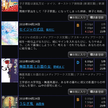
子子家庭は波乱万丈―ドイツ、オーストリア旅物語 (新潮文庫) / 新潮
社
両親が家出をして「子子家庭」になってしまった姉弟、律子と和哉。
お気に入り
読書登録
2010年04月24日
B
0.00pt
0件
7.00pt
3件
セイジャの式日
柴村仁
4.13pt
15件
セイジャの式日 (メディアワークス文庫) / アスキーメディアワークス
絵を一枚仕上げるたびに、絵にサインを入れるたびに、もうやめよ
う、これで最後にしようって、考える―それでも私は、あなたのため
に絵を描こう。
お気に入り
読書登録
2010年04月24日
D
6.00pt
5件
5.86pt
22件
舞面真面とお面の女
野﨑まど
4.00pt
25件
舞面真面とお面の女 (メディアワークス文庫) / アスキーメディアワー
クス
工学部の大学院生・舞面真面は、ある年の暮れに叔父の影面からの呼
び出しを受け、山中の邸宅に赴く。
お気に入り
読書登録
2010年04月24日
B
0.00pt
0件
7.50pt
4件
うなぎ鬼
高田侑
3.72pt
29件