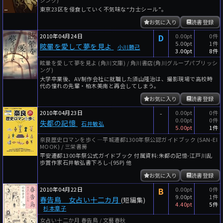
東京23区を侵食していく不気味な“力士シール”。
お気に入り
読書登録
2010年04月24日
D
0.00pt
0件
5.00pt
1件
眩暈を愛して夢を見よ
小川勝己
3.00pt
8件
眩暈を愛して夢を見よ (角川文庫) / 角川書店(角川グループパブリッシ
ング)
大学卒業後、AV制作会社に就職した須山隆治は、撮影現場で高校時
代の憧れの先輩・柏木美南と再会してしまう。
お気に入り
読書登録
2010年04月23日
-
0.00pt
0件
0.00pt
0件
失都の記憶
石井敏弘
5.00pt
1件
奈良歴史ロマンを歩く―平城遷都1300年祭公認ガイドブック (SAN-EI
MOOK) / 三栄書房
平安遷都1300年祭公式ガイドブック 付属資料:朱都の記憶-江戸川乱
歩賞作家石井敏弘書下ろし-(95P) 他
お気に入り
読書登録
2010年04月22日
B
0.00pt
0件
9.00pt
1件
春告鳥 女占い十二カ月
(短編集)
4.40pt
5件
杉本章子
女占い十二か月 春告鳥 / 文藝春秋