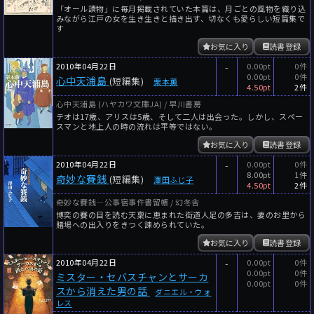
「オール讀物」に毎月掲載されていた本篇は、月ごとの風物を織り込
みながら江戸の女を生き生きと描き出す、切なくも愛らしい短篇集で
す
お気に入り
読書登録
2010年04月22日
-
0.00pt
0件
0.00pt
0件
心中天浦島
(短編集)
栗本薫
4.50pt
2件
心中天浦島 (ハヤカワ文庫JA) / 早川書房
テオは17歳、アリスは5歳、そして二人は出会った。しかし、スペー
スマンと地上人の時の流れは平等ではない。
お気に入り
読書登録
2010年04月22日
-
0.00pt
0件
8.00pt
1件
奇妙な賽銭
(短編集)
澤田ふじ子
4.50pt
2件
奇妙な賽銭―公事宿事件書留帳 / 幻冬舎
博奕の賽の目を読む天稟に恵まれた街道人足の多吉は、妻のお里から
賭場への出入りをきつく諫められていた。
お気に入り
読書登録
2010年04月22日
-
0.00pt
0件
0.00pt
0件
ミスター・セバスチャンとサーカ
0.00pt
0件
スから消えた男の話
ダニエル・ウォ
レス