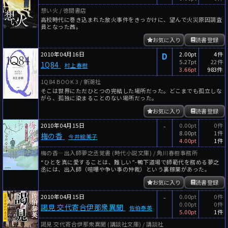
想い火 / 徳間書店
高校時代に巻き込まれた放火事件をきっかけに、望んで火災原因調査
員となった茜。
お気に入り
読書登録
2010年04月16日
D
2.00pt
4件
5.27pt
22件
1Q84
村上春樹
3.66pt
983件
1Q84 BOOK 3 / 新潮社
そこは世界にただひとつの完結した場所だった。どこまでも孤立しな
がら、孤独に染まることのない場所だった。
お気に入り
読書登録
2010年04月15日
-
0.00pt
0件
8.00pt
1件
梅の香
今井絵美子
4.00pt
1件
梅の香―出入師夢之丞覚書 (時代小説文庫) / 角川春樹事務所
“ひとを真に愛することは、難しい”-鴨下道場で師範代を務める夢之
丞には、出入師（喧嘩や争い事の仲裁）という裏稼業があった。
お気に入り
読書登録
2010年04月15日
-
0.00pt
0件
0.00pt
0件
謁見 交代寄合伊那衆異聞
佐伯泰英
5.00pt
1件
謁見 交代寄合伊那衆異聞 (講談社文庫) / 講談社