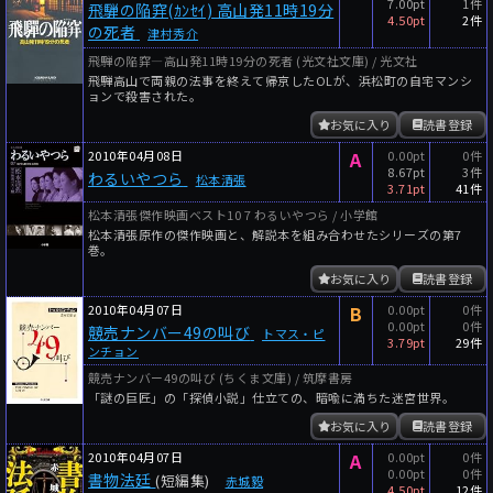
7.00pt
1件
飛騨の陥穽(ｶﾝｾｲ) 高山発11時19分
4.50pt
2件
の死者
津村秀介
飛騨の陥穽―高山発11時19分の死者 (光文社文庫) / 光文社
飛騨高山で両親の法事を終えて帰京したOLが、浜松町の自宅マンシ
ョンで殺害された。
お気に入り
読書登録
2010年04月08日
A
0.00pt
0件
8.67pt
3件
わるいやつら
松本清張
3.71pt
41件
松本清張傑作映画ベスト10 7 わるいやつら / 小学館
松本清張原作の傑作映画と、解説本を組み合わせたシリーズの第7
巻。
お気に入り
読書登録
2010年04月07日
B
0.00pt
0件
0.00pt
0件
競売ナンバー49の叫び
トマス・ピ
3.79pt
29件
ンチョン
競売ナンバー49の叫び (ちくま文庫) / 筑摩書房
「謎の巨匠」の「探偵小説」仕立ての、暗喩に満ちた迷宮世界。
お気に入り
読書登録
2010年04月07日
A
0.00pt
0件
0.00pt
0件
書物法廷
(短編集)
赤城毅
4.50pt
12件