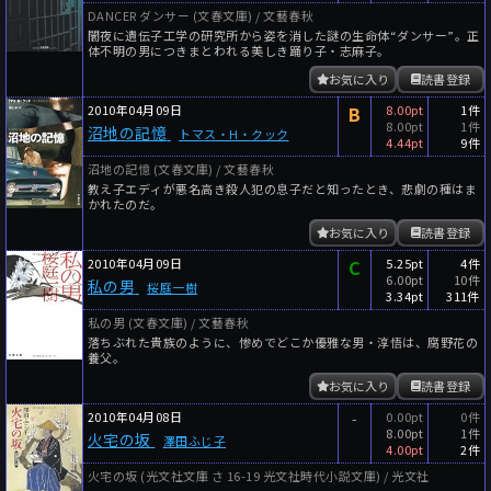
DANCER ダンサー (文春文庫) / 文藝春秋
闇夜に遺伝子工学の研究所から姿を消した謎の生命体“ダンサー”。正
体不明の男につきまとわれる美しき踊り子・志麻子。
お気に入り
読書登録
2010年04月09日
B
8.00pt
1件
8.00pt
1件
沼地の記憶
トマス・H・クック
4.44pt
9件
沼地の記憶 (文春文庫) / 文藝春秋
教え子エディが悪名高き殺人犯の息子だと知ったとき、悲劇の種はま
かれたのだ。
お気に入り
読書登録
2010年04月09日
C
5.25pt
4件
6.00pt
10件
私の男
桜庭一樹
3.34pt
311件
私の男 (文春文庫) / 文藝春秋
落ちぶれた貴族のように、惨めでどこか優雅な男・淳悟は、腐野花の
養父。
お気に入り
読書登録
2010年04月08日
-
0.00pt
0件
8.00pt
1件
火宅の坂
澤田ふじ子
4.00pt
2件
火宅の坂 (光文社文庫 さ 16-19 光文社時代小説文庫) / 光文社