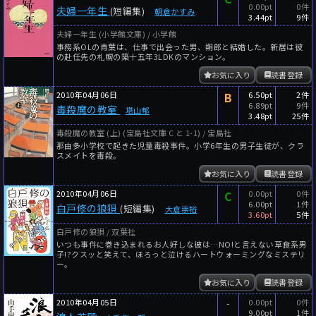
0.00pt
0件
夫婦一年生
(短編集)
朝倉かすみ
3.44pt
9件
夫婦一年生 (小学館文庫) / 小学館
事務系OLの青葉は、仕事で出会った男、朔郎と結婚した。新居は彼
の赴任先の札幌の築十五年3LDKのマンション。
お気に入り
読書登録
2010年04月06日
B
6.50pt
2件
6.89pt
9件
毒殺魔の教室
塔山郁
3.48pt
25件
毒殺魔の教室 (上) (宝島社文庫 C と 1-1) / 宝島社
那由多小学校で起きた児童毒殺事件。小学6年生の男子生徒が、クラ
スメイトを毒殺。
お気に入り
読書登録
2010年04月06日
C
0.00pt
0件
6.00pt
1件
白戸修の狼狽
(短編集)
大倉崇裕
3.60pt
5件
白戸修の狼狽 / 双葉社
いつも事件に巻き込まれるお人好しな彼は…NO!と言えない草食系男
子!?クスッと笑えて、ほろっと泣けるハートウォーミングなミステリ
ー。
お気に入り
読書登録
2010年04月05日
-
0.00pt
0件
9.00pt
1件