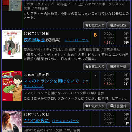
アガサ・クリスティーの秘密ノート(上)(ハヤカワ文庫―クリスティー
文庫) / 早川書房
クリスティーの屋敷で、小部屋の奥にしまいこまれていた70冊以上の
ノート。
お気に入り
読書登録
2010年04月05日
B
0.00pt
0件
0.00pt
0件
夜の試写会
(短編集)
S・J・ローザン
4.17pt
6件
夜の試写会 (リディア&ビル短編集) (創元推理文庫) / 東京創元社
中国系女性のリディアと、中年の白人男性ビル。対照的なふたりの私
立探偵の活躍を収めた、日本オリジナル短編集。
お気に入り
読書登録
2010年04月05日
-
0.00pt
0件
0.00pt
0件
ママのトランクを開けないで
デボ
4.50pt
2件
ラ・シャープ
ママのトランクを開けないで (イソラ文庫) / 早川書房
ここは華やかなフロリダのイメージとはほど遠い田舎町、ヒマーシ。
お気に入り
読書登録
2010年04月05日
-
0.00pt
0件
0.00pt
0件
囚われの夜に
ローレン・バーク
3.00pt
3件
囚われの夜に (イソラ文庫) / 早川書房