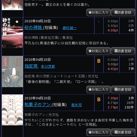
信長死す―。覇王のあとを継ぐのは誰か。
お気に入り
読書登録
2010年04月20日
-
0.00pt
0件
0.00pt
0件
砂の碑銘
(短編集)
森村誠一
4.00pt
4件
砂の碑銘 (集英社文庫) / 集英社
平凡なOL貴浦志鶴子には幼児期の記憶に空白がある。
お気に入り
読書登録
2010年04月20日
B
0.00pt
0件
9.00pt
1件
指定席
赤川次郎
4.43pt
7件
指定席 赤川次郎ショートショート王国 / 光文社
「最後の動物園」「二級天使」「ローン天国」…。
お気に入り
読書登録
2010年04月20日
B
7.00pt
3件
6.75pt
28件
和菓子のアン
(短編集)
坂木司
3.79pt
193件
和菓子のアン / 光文社
やりたいことがわからず、進路を決めないまま高校を卒業した梅本杏
子は、「このままじゃニートだ!」と一念発起。
お気に入り
読書登録