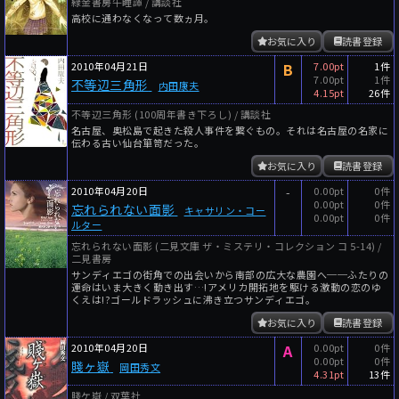
緑金書房午睡譚 / 講談社
高校に通わなくなって数ヵ月。
お気に入り
読書登録
2010年04月21日
B
7.00pt
1件
7.00pt
1件
不等辺三角形
内田康夫
4.15pt
26件
不等辺三角形 (100周年書き下ろし) / 講談社
名古屋、奥松島で起きた殺人事件を繋ぐもの。それは名古屋の名家に
伝わる古い仙台箪笥だった。
お気に入り
読書登録
2010年04月20日
-
0.00pt
0件
0.00pt
0件
忘れられない面影
キャサリン・コー
0.00pt
0件
ルター
忘れられない面影 (二見文庫 ザ・ミステリ・コレクション コ 5-14) /
二見書房
サンディエゴの街角での出会いから南部の広大な農園へ──ふたりの
運命はいま大きく動き出す…!アメリカ開拓地を駆ける激動の恋のゆ
くえは!?ゴールドラッシュに沸き立つサンディエゴ。
お気に入り
読書登録
2010年04月20日
A
0.00pt
0件
0.00pt
0件
賤ヶ嶽
岡田秀文
4.31pt
13件
賤ケ嶽 / 双葉社