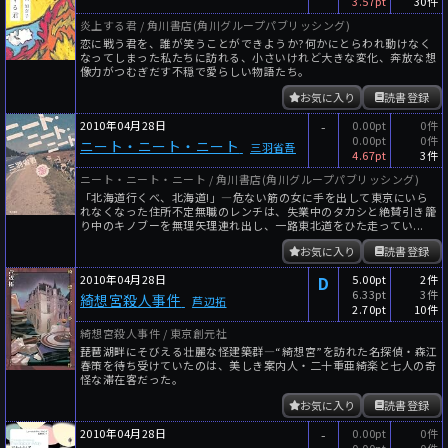
3.57pt
30件
炎上する君 / 角川書店(角川グループパブリッシング)
恋に戦う君を、誰が笑うことができようか?何かにとらわれ動けなく
なってしまった私たちに訪れる、小さいけれど大きな変化、奔放な想
像力がつむぎだす不穏で愛らしい物語たち。
お気に入り
読書登録
2010年04月28日
-
0.00pt
0件
0.00pt
0件
ニート・ニート・ニート
三羽省吾
4.67pt
3件
ニート・ニート・ニート / 角川書店(角川グループパブリッシング)
「北海道行くべ、北海道!」―危ない筋の女に手を出して東京にいら
れなくなった住所不定無職のレンチは、失業中のタカシと絶賛引き籠
り中のキノブーを無理矢理連れ出し、一路東北道をひた走ってい...
お気に入り
読書登録
2010年04月28日
D
5.00pt
2件
6.33pt
3件
綺想宮殺人事件
芦辺拓
2.70pt
10件
綺想宮殺人事件 / 東京創元社
琵琶湖畔にそびえる壮麗な怪建築群―“綺想宮”を訪れた名探偵・森江
春策を待ち受けていたのは、美しき案内人・二十重亜綺楽と七人の奇
怪な滞在客だった。
お気に入り
読書登録
2010年04月28日
-
0.00pt
0件
0.00pt
0件