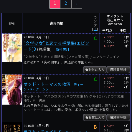
1
2
›
～
件
レビュー数
～
人
読者数
オスダメ＆
ラ
潜在点数＆
ン
年代
参考
書籍情報
Amazon
ク
[
？
]
平均点
件数
年代と月の範囲
先月以降
今月以降
2010年04月30日
C
7.00pt
1件
4.00pt
2件
“文学少女”と恋する挿話集(エピソ
年
月
4.89pt
9件
ード)3
(短編集)
野村美月
～
年
月
“文学少女”と恋する挿話集3 (ファミ通文庫) / エンターブレイン
恋に破れた「炎の闘牛」、柔道部の牛園くん。
細かく検索
お気に入り
読書登録
2010年04月30日
C
7.00pt
1件
絞り込みリセット
7.00pt
1件
オッド・トーマスの救済
ディー
3.57pt
7件
ン・R・クーンツ
オッド・トーマスの救済 (ハヤカワ文庫 NV ク 6-10) (ハヤカワ文庫
NV) / 早川書房
心の平静を求め、シエラネヴァダ山脈にある修道院に滞在していたオ
ッド・トーマスは、12月の深夜、ボダッハ“悪霊”を発見した。
お気に入り
読書登録
2010年04月30日
B
7.50pt
4件
6.13pt
8件
ラスト・チャイルド
ジョン・ハート