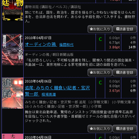
書物法廷 (講談社ノベルス) / 講談社
世にでれば、国を、政治を、歴史を揺るがしかねない秘密をはらんだ
本を、合法非合法を問わず、あらゆる手段を用いて入手する、書物狩
人。
お気に入り
読書登録
2010年04月07日
C
0.00pt
0件
6.75pt
4件
オーディンの鴉
福田和代
3.86pt
14件
オーディンの鴉 / 朝日新聞出版
「私は恐ろしい」。不可解な遺書を残し、閣僚入り間近の国会議員・
矢島誠一は、東京地検による家宅捜索を前に謎の自殺を遂げた。
お気に入り
読書登録
2010年04月06日
C
0.00pt
0件
8.00pt
1件
追尾: みちのく麺食い記者・宮沢
3.67pt
6件
賢一郎
相場英雄
みちのく麺食い記者・宮沢賢一郎 追尾〔小学館文庫〕 (小学館文庫 あ
16-3 みちのく麺食い記者・宮沢賢一郎) / 小学館
舞台は東北自動車道、驚愕のノンストップ誘拐捜査!岩手県雫石高原
を目指していた大手進学塾・首都圏ゼミナールの強化合宿バスがハイ
ジャックされた。
お気に入り
読書登録
2010年04月06日
C
0.00pt
0件