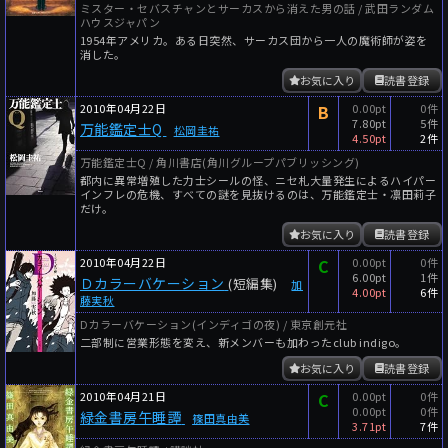
ミスター・セバスチャンとサーカスから消えた男の話 / 武田ランダム
ハウスジャパン
1954年アメリカ。ある日突然、サーカス団から一人の魔術師が姿を
消した。
お気に入り
読書登録
2010年04月22日
B
0.00pt
0件
7.80pt
5件
万能鑑定士Q
松岡圭祐
4.50pt
2件
万能鑑定士Q / 角川書店(角川グループパブリッシング)
都内に異常増殖した力士シールの怪、ニセ札大量発生によるハイパー
インフレの危機、すべての謎を見抜けるのは、万能鑑定士・凛田莉子
だけ。
お気に入り
読書登録
2010年04月22日
C
0.00pt
0件
6.00pt
1件
Ｄカラーバケーション
(短編集)
加
4.00pt
6件
藤実秋
Dカラーバケーション(インディゴの夜) / 東京創元社
二部制に営業形態を変え、新メンバーも加わったclub indigo。
お気に入り
読書登録
2010年04月21日
C
0.00pt
0件
0.00pt
0件
緑金書房午睡譚
篠田真由美
3.71pt
7件