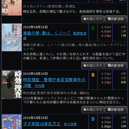
おぅねぇすてぃ (新潮文庫) / 新潮社
明治五年。函館の商社で働きながら、英語通詞を夢見る雨竜千吉。
お気に入り
読書登録
2010年04月24日
C
0.00pt
0件
6.00pt
1件
美姫の夢: 妻は、くノ一 7
風野真知
4.29pt
7件
雄
美姫の夢 妻は、くノ一 7 (角川文庫) / 角川書店(角川グループパブリッ
シング)
夫の彦馬に逢いたい。その想いを抑えられず、お庭番を抜けて逃亡中
の織江は、変装して彦馬の家にほど近い妻恋坂を歩いていた。
お気に入り
読書登録
2010年04月24日
B
0.00pt
0件
0.00pt
0件
時効捜査 警察庁長官狙撃事件の
4.38pt
8件
深層
竹内明
時効捜査 警察庁長官狙撃事件の深層 / 講談社
2010年最高のノンフィクションどこで誰が間違えたんだ!警察のトッ
プが撃たれた――前代未聞の事件は未解決のままついに時効を迎えた。
お気に入り
読書登録
2010年04月24日
D
0.00pt
0件
4.00pt
1件
子子家庭は波乱万丈
赤川次郎
2.80pt
5件