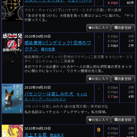
4.00pt
40件
ラスト・チャイルド(下) (ハヤカワ・ミステリ文庫) / 早川書房
「あの子を見つけた」大怪我を負った男はジョニーに告げた。「やつ
が戻ってくる。
お気に入り
読書登録
2010年04月30日
-
0.00pt
0件
0.00pt
0件
感染爆発(パンデミック) 恐怖のワ
2.50pt
2件
クチン
霧村悠康
感染爆発(パンデミック) 恐怖のワクチン (二見文庫 キ 6-5 ) (ザ・ミス
テリ・コレクション) / 二見書房
あのワクチンは必要だったのか?一人の良心的な研究者の死をきっか
けに明らかになっていく、ワクチン開発の光と影。
お気に入り
読書登録
2010年04月30日
-
0.00pt
0件
0.00pt
0件
バセンジーは哀しみの犬
キャロ
3.75pt
4件
ル・リーア・ベンジャミン
バセンジーは哀しみの犬 (創元推理文庫) / 東京創元社
私の名前はレイチェル・アレグザンダー。私立探偵。
お気に入り
読書登録
2010年04月29日
B
0.00pt
0件
0.00pt
0件
炎上する君
西加奈子