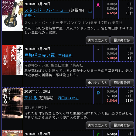
2010年04月20日
A
0.00pt
0件
8.50pt
4件
スタンド・バイ・ミー
(短編集)
小
4.69pt
16件
路幸也
スタンド・バイ・ミー 東京バンドワゴン (集英社文庫) / 集英社
東京、下町の老舗古本屋「東京バンドワゴン」。営む堀田家は今は珍
しい三世代の大家族。
お気に入り
読書登録
2010年04月20日
-
0.00pt
0件
0.00pt
0件
卑弥呼の赤い罠
吉村達也
5.00pt
1件
卑弥呼の赤い罠 (集英社文庫) / 集英社
私が死ねばよいと思っている人間が七人いる―その言葉を残し、老古
代史学者の新藤英二郎は殺された。
お気に入り
読書登録
2010年04月20日
D
0.00pt
0件
5.18pt
11件
痺れる
(短編集)
沼田まほかる
3.84pt
31件
痺れる / 光文社
汚れた身体を抱きしめてくれた悪魔に囚われていく私。怒りと赦しを
背負いながら生きていく使用人の哀しみ。
お気に入り
読書登録
2010年04月20日
C
6.50pt
2件