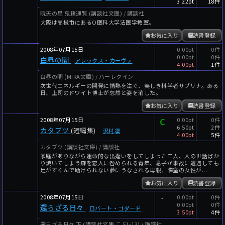
3.22pt
18件
暁天の星 鬼籍通覧 (講談社文庫) / 講談社
大阪は高槻市にあるO医科大学法医学教室。
お気に入り
読書登録
2008年07月15日
-
0.00pt
0件
0.00pt
0件
白昼の闇
アレックス・カーヴァ
4.00pt
1件
白昼の闇 (MIRA文庫) / ハーレクイン
次世代エネルギーの開発に情熱を注ぐ、美しき科学者サブリナ。ある
日、上司のドワイト博士が忽然と姿を消した。
お気に入り
読書登録
2008年07月15日
C
0.00pt
0件
6.50pt
2件
カタブツ
(短編集)
沢村凜
4.00pt
5件
カタブツ (講談社文庫) / 講談社
家庭がありながら運命的な出逢いをしてしまった二人、人の世話ばか
り焼いてしまう癖を恋人に咎められる青年、息子が事故に遭遇しても
足がすくんで助けられない夢にうなされる母親、隣室の女性が...
お気に入り
読書登録
2008年07月15日
-
0.00pt
0件
0.00pt
0件
還らざる日々
ロバート・ゴダード
3.50pt
4件
還らざる日々 下 (講談社文庫 こ 51-13) / 講談社