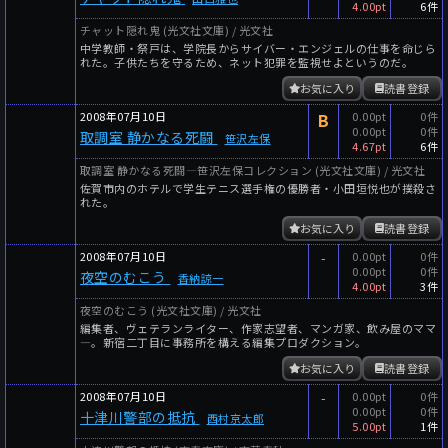
4.00pt
6件
チャット隠れ鬼 (光文社文庫) / 光文社
中学教師・祭戸は、学院長からサイバー・エンジェルの仕事を命じら
れた。子供たちを守るため、ネット犯罪を監視せよというのだ。
お気に入り
読書登録
2008年07月10日
B
0.00pt
0件
0.00pt
0件
取調室 静かなる死闘
笹沢左保
4.67pt
6件
取調室 静かなる死闘―笹沢左保コレクション (光文社文庫) / 光文社
佐賀市内のホテルで学生テニス選手権の優勝者・小田垣悦也が撲殺さ
れた。
お気に入り
読書登録
2008年07月10日
-
0.00pt
0件
0.00pt
0件
夜空のむこう
香納諒一
4.00pt
3件
夜空のむこう (光文社文庫) / 光文社
編集者、ヴェテランライター、作家志望者、マンガ家、飲み屋のママ
―。新宿二丁目に事務所を構える編集プロダクション。
お気に入り
読書登録
2008年07月10日
-
0.00pt
0件
0.00pt
0件
十津川警部の抵抗
西村京太郎
5.00pt
1件