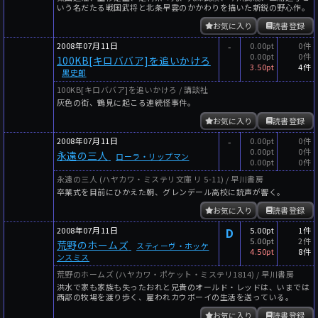
いう名だたる戦国武将と北条早雲のかかわりを描いた新鋭の野心作。
お気に入り
読書登録
2008年07月11日
-
0.00pt
0件
0.00pt
0件
100KB[キロババア]を追いかけろ
3.50pt
4件
黒史郎
100KB[キロババア]を追いかけろ / 講談社
灰色の街、鶴見に起こる連続怪事件。
お気に入り
読書登録
2008年07月11日
-
0.00pt
0件
0.00pt
0件
永遠の三人
ローラ・リップマン
0.00pt
0件
永遠の三人 (ハヤカワ・ミステリ文庫 リ 5-11) / 早川書房
卒業式を目前にひかえた朝、グレンデール高校に銃声が響く。
お気に入り
読書登録
2008年07月11日
D
5.00pt
1件
5.00pt
2件
荒野のホームズ
スティーヴ・ホッケ
4.50pt
8件
ンスミス
荒野のホームズ (ハヤカワ・ポケット・ミステリ1814) / 早川書房
洪水で家も家族も失ったおれと兄貴のオールド・レッドは、いまでは
西部の牧場を渡り歩く、雇われカウボーイの生活を送っている。
お気に入り
読書登録