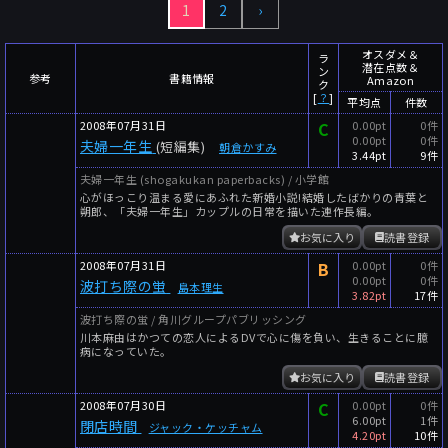
1
2
›
～
件
レビュー数
～
人
読者数
オスダメ＆
ラ
潜在点数＆
ン
年代
参考
書籍情報
Amazon
ク
[
？
]
平均点
件数
年代と月の範囲
先月以降
今月以降
2008年07月31日
C
0.00pt
0件
0.00pt
0件
夫婦一年生
年
月
(短編集)
朝倉かすみ
3.44pt
9件
～
夫婦一年生 (shogakukan paperbacks) / 小学館
年
月
心がほっこり温まる愛にあふれた新婚小説!結婚したばかりの青葉と
朔郎、「夫婦一年生」カップルの日常を描いた連作長編。
細かく検索
お気に入り
読書登録
2008年07月31日
B
0.00pt
0件
絞り込みリセット
0.00pt
0件
波打ち際の蛍
島本理生
3.82pt
17件
波打ち際の蛍 / 角川グループパブリッシング
川本麻由はかつての恋人によるDVで心に傷を負い、生きることに臆
病になっていた。
お気に入り
読書登録
2008年07月30日
C
0.00pt
0件
6.00pt
1件
閉店時間
ジャック・ケッチャム
4.20pt
10件