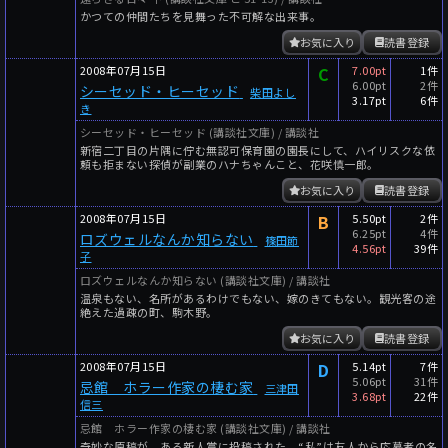
かつての仲間たちを見舞った不可解な出来事。
お気に入り
読書登録
2008年07月15日
C
7.00pt
1件
6.00pt
2件
シーセッド・ヒーセッド
柴田よし
3.17pt
6件
き
シーセッド・ヒーセッド (講談社文庫) / 講談社
新宿二丁目の片隅に佇む無認可保育園の園長にして、ハイリスクな依
頼も拒まない探偵が副業のハナちゃんこと、花咲慎一郎。
お気に入り
読書登録
2008年07月15日
B
5.50pt
2件
6.25pt
4件
ロズウェルなんか知らない
篠田節
4.56pt
39件
子
ロズウェルなんか知らない (講談社文庫) / 講談社
温泉もない、名所があるわけでもない、嫁のきてもない。観光客の途
絶えた過疎の町、駒木野。
お気に入り
読書登録
2008年07月15日
D
5.14pt
7件
5.06pt
31件
忌館 ホラー作家の棲む家
三津田
3.68pt
22件
信三
忌館 ホラー作家の棲む家 (講談社文庫) / 講談社
奇妙な原稿が、ある新人賞に投稿された。“私”は友人から応募者の名