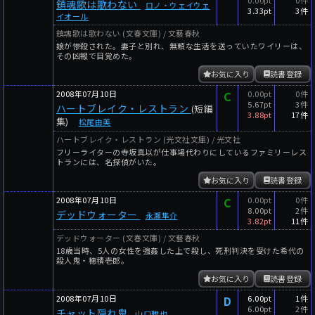
鎮魂歌は歌わない
ロノ・ウェイウェ
3.33pt
3件
イオール
鎮魂歌は歌わない (文春文庫) / 文藝春秋
娘が惨殺された。妻子と別れ、無頼な生活を送っていたワイリーは、
その凶報で目覚めた。
お気に入り
読書登録
2008年07月10日
C
0.00pt
0件
5.67pt
3件
ハートブレイク・レストラン
(短編
3.88pt
17件
集)
松尾由美
ハートブレイク・レストラン (光文社文庫) / 光文社
フリーライターの寺坂真以が仕事場代わりにしているファミリーレス
トランには、名探偵がいた。
お気に入り
読書登録
2008年07月10日
C
0.00pt
0件
8.00pt
2件
デッドウォーター
永瀬隼介
3.82pt
11件
デッドウォーター (文春文庫) / 文藝春秋
18歳当時、5人の女性を強姦した上で殺し、死刑判決を受けた希代の
殺人鬼・穂積壱郎。
お気に入り
読書登録
2008年07月10日
D
6.00pt
1件
6.00pt
2件
チャット隠れ鬼
山口雅也