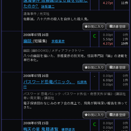
4.27pt
11件
たのか?
詠坂雄二
遠海事件 / 光文社
佐藤誠。八十六件の殺人を自供した殺人鬼。
お気に入り
読書登録
2008年07月16日
C
0.00pt
0件
5.50pt
2件
幽談
(短編集)
京極夏彦
4.37pt
19件
幽談 (幽BOOKS) / メディアファクトリー
八つの幽談を描いた、京極夏彦の別天地。怪談専門誌『幽』の連載を
単行本化。
お気に入り
読書登録
2008年07月16日
-
0.00pt
0件
6.00pt
1件
パスワード恐竜パニック。
松原秀
0.00pt
0件
行
パスワード 恐竜パニック -パスワード外伝・奇想天外SF編2- (講談社
青い鳥文庫) / 講談社
電子探偵団おなじみのオフ会の席上で、飛鳥が興味深い報告を持って
きた。
お気に入り
読書登録
2008年07月15日
C
0.00pt
0件
0.00pt
0件
暁天の星 鬼籍通覧
椹野道流