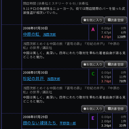
閉店時間 (扶桑社ミステリー ケ 6-9) / 扶桑社
9.11テロの傷痕残るニューヨーク。街では閉店間際のバーを狙った武
装強盗が相次いでいた。
お気に入り
読書登録
2008年07月30日
A
0.00pt
0件
7.67pt
6件
中原の虹
浅田次郎
4.35pt
128件
浅田次郎とめぐる中国の旅 『蒼穹の昴』『珍妃の井戸』『中原の
虹』の世界 / 講談社
中国は美しく、奥深い。四年にわたり取材を重ねた著者自身が語る見
どころと魅力。
お気に入り
読書登録
2008年07月30日
C
0.00pt
0件
6.55pt
11件
珍妃の井戸
浅田次郎
3.76pt
78件
浅田次郎とめぐる中国の旅 『蒼穹の昴』『珍妃の井戸』『中原の
虹』の世界 / 講談社
中国は美しく、奥深い。四年にわたり取材を重ねた著者自身が語る見
どころと魅力。
お気に入り
読書登録
2008年07月29日
E
0.00pt
0件
2.00pt
1件
顔のない裸体たち
平野啓一郎
3.36pt
33件