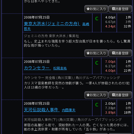
から日本へやってきた。
お気に入り
読書登録
2008年07月25日
C
4.00pt
1件
6.67pt
3件
東京大洪水(ジェミニの方舟)
高嶋
4.34pt
32件
哲夫
ジェミニの方舟 東京大洪水 / 集英社
もし、史上まれな強風を伴う超大型台風が日本を襲ったら。もし驚異
的な雨が降っていたら。
お気に入り
読書登録
2008年07月25日
C
7.00pt
1件
6.17pt
6件
カウンセラー
松岡圭祐
4.00pt
22件
カウンセラー 完全版 (角川文庫) / 角川グループパブリッシング
カリスマ音楽教師を突然の惨劇が襲う。一家4人が惨殺されたのだ!犯
人は13歳の少年だった…。
お気に入り
読書登録
2008年07月25日
C
2.00pt
1件
7.38pt
8件
天河伝説殺人事件
内田康夫
3.89pt
18件
天河伝説殺人事件(下) (角川文庫) / 角川グループパブリッシング
新宿の高層ビル街で、突如倒れた一人の男。亡くなった男の手には、
能の水上流宗家・和憲が所有していた「五十鈴」があった。