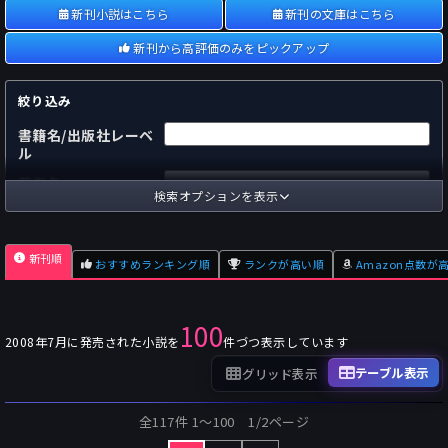
新刊小説はこちら
新刊の文庫はこちら
新刊から高評価のみをピックアップ
絞り込み
書籍名/出版社レーベ
ル
著者名
検索オプションを表示
国内
海外
あらすじ
新刊順
おすすめランキング順
ランクが高い順
Amazon点数が
出版社
～
pp.
ページ数
100
単行本
文庫本
フォーマット
2008年7月に発売された小説を
件づつ表示しています
～
Pt
オスダメ点数
テーブル表示
グリッド表示
～
Pt
潜在点数
全117件 1〜100 1/2ページ
～
Pt
Amazon点数