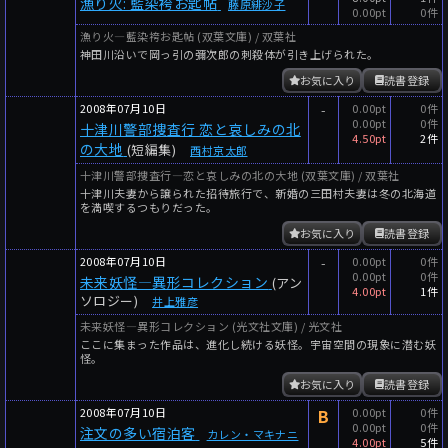
漁り火: 藍染袴お匙帖
藤原緋沙子
0.00pt
0件
漁り火―藍染袴お匙帖 (双葉文庫) / 双葉社
神田川沿いで岡っ引の彌次郎の刺殺体が引き上げられた。
お気に入り
読書登録
2008年07月10日
-
0.00pt
0件
0.00pt
0件
十津川警部捜査行 恋と哀しみの北
4.50pt
2件
の大地
(短編集)
西村京太郎
十津川警部捜査行―恋と哀しみの北の大地 (双葉文庫) / 双葉社
十津川夫妻から譲られた招待旅行で、新婚の三田村夫妻は冬の北海道
を満喫するつもりだった。
お気に入り
読書登録
2008年07月10日
-
0.00pt
0件
0.00pt
0件
未来妖怪―異形コレクション
(アン
4.00pt
1件
ソロジー)
井上雅彦
未来妖怪―異形コレクション (光文社文庫) / 光文社
ここに集まった作品は、進化し続ける妖怪。宇宙空間の現象に潜む妖
怪。
お気に入り
読書登録
2008年07月10日
B
0.00pt
0件
0.00pt
0件
注文の多い宿泊客
カレン・マキナニ
4.00pt
5件