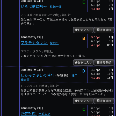
2008年07月24日
C
0.00pt
0件
6.00pt
2件
いろは歌に暗号
鯨統一郎
4.14pt
7件
いろは歌に暗号 (祥伝社文庫) / 祥伝社
弘仁元年(八一〇)、平城上皇を操って謀反を起こしたと言われる「薬
子の変」。
お気に入り
読書登録
2008年07月23日
B
9.00pt
1件
6.60pt
5件
プラチナタウン
楡周平
4.09pt
85件
プラチナタウン / 祥伝社
これぞぐっ~ジョブ!?平成の大合併からも爪弾き。
お気に入り
読書登録
2008年07月23日
D
3.67pt
3件
6.18pt
11件
しらみつぶしの時計
(短編集)
法月
4.20pt
15件
綸太郎
しらみつぶしの時計 / 祥伝社
無数の時計が配置された不思議な回廊。その閉ざされた施設の中の時
計はすべて、たった一つの例外もなく異なった時を刻んでいた。
お気に入り
読書登録
2008年07月23日
C
0.00pt
0件
5.67pt
3件
浮遊封館
門前典之
3.60pt
5件