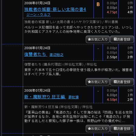
2008年07月24日
B
0.00pt
0件
8.00pt
1件
独裁者の城塞: 新しい太陽の書4
4.75pt
4件
ジーン・ウルフ
独裁者の城塞 新しい太陽の書 4 (ハヤカワ文庫SF) / 早川書房
ペルリーヌ尼僧団を追って北部へやってきたセヴェリアンは、いつし
か共和国とアスキア人との紛争地帯に奥深く入りこんでいた。
お気に入り
読書登録
2008年07月24日
-
0.00pt
0件
0.00pt
0件
復讐者たち
渡辺裕之
2.50pt
2件
復讐者たち (傭兵代理店) (祥伝社文庫) / 祥伝社
東京・六本木で五十口径もの拳銃を使う殺人事件が相次いだ。被害者
はすべてアラブ系人種。
お気に入り
読書登録
2008年07月24日
-
0.00pt
0件
6.00pt
1件
新・魔獣狩り 狂王編
夢枕獏
4.50pt
2件
新・魔獣狩り4 狂王編 (祥伝社文庫) / 祥伝社
『蓬莱山の黄金』『鬼道の力』そして空海の秘法『四殺』を巡る攻防
が加熱するなか、各地に奇形生物が出現!これこそ『鬼道の力』が発
動する兆しだと察知した御子神一族は、熊野山中での儀式中に...
お気に入り
読書登録