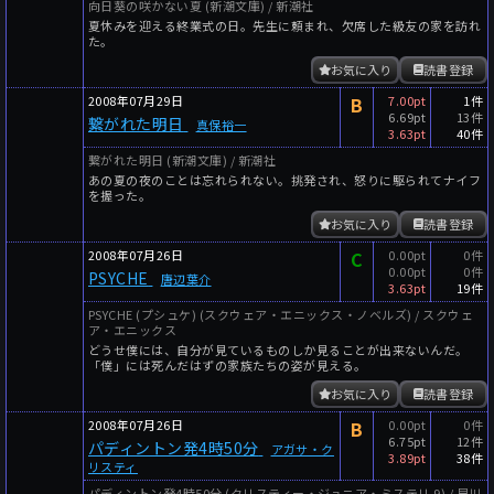
向日葵の咲かない夏 (新潮文庫) / 新潮社
夏休みを迎える終業式の日。先生に頼まれ、欠席した級友の家を訪れ
た。
お気に入り
読書登録
2008年07月29日
B
7.00pt
1件
6.69pt
13件
繋がれた明日
真保裕一
3.63pt
40件
繋がれた明日 (新潮文庫) / 新潮社
あの夏の夜のことは忘れられない。挑発され、怒りに駆られてナイフ
を握った。
お気に入り
読書登録
2008年07月26日
C
0.00pt
0件
0.00pt
0件
PSYCHE
唐辺葉介
3.63pt
19件
PSYCHE (プシュケ) (スクウェア・エニックス・ノベルズ) / スクウェ
ア・エニックス
どうせ僕には、自分が見ているものしか見ることが出来ないんだ。
「僕」には死んだはずの家族たちの姿が見える。
お気に入り
読書登録
2008年07月26日
B
0.00pt
0件
6.75pt
12件
パディントン発4時50分
アガサ・ク
3.89pt
38件
リスティ
パディントン発4時50分 (クリスティー・ジュニア・ミステリ 9) / 早川