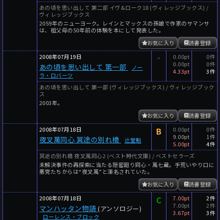
あの頃を思い出して 第二部 イヴ&ローク18 (ヴィレッジブックス) /
ヴィレッジブックス
2059年のニューヨーク。レインとマックスの孫娘で作家のサマンサ
は、祖父母の50年前の体験を本にして発表した。
お気に入り
読書登録
2008年07月19日
-
0.00pt
0件
0.00pt
0件
あの頃を思い出して 第一部
ノー
4.33pt
3件
ラ・ロバーツ
あの頃を思い出して 第一部 (ヴィレッジブックス) / ヴィレッジブック
ス
2003年。
お気に入り
読書登録
2008年07月18日
B
0.00pt
0件
9.00pt
1件
夜叉萬同心 冥途の別れ橋
辻堂魁
5.00pt
4件
冥途の別れ橋 夜叉萬同心2 (ベスト時代文庫) / ベストセラーズ
未解決事件の再探索に当たる隠密廻り同心・萬七蔵。手荒いやり口に
悪党たちからは“夜叉萬”と渾名されていた。
お気に入り
読書登録
2008年07月18日
C
7.00pt
2件
7.00pt
2件
マンハッタン物語
(アンソロジー)
3.67pt
3件
ローレンス・ブロック