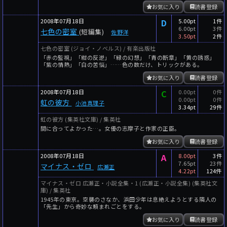
お気に入り
読書登録
2008年07月18日
D
5.00pt
1件
6.00pt
3件
七色の密室
(短編集)
佐野洋
3.50pt
2件
七色の密室 (ジョイ・ノベルス) / 有楽出版社
「赤の監視」「紺の反逆」「緑の幻想」「青の断章」「黄の誘惑」
「紫の情熱」「白の苦悩」……色の数だけ、トリックがある。
お気に入り
読書登録
2008年07月18日
C
0.00pt
0件
0.00pt
0件
虹の彼方
小池真理子
3.34pt
29件
虹の彼方 (集英社文庫) / 集英社
間に合ってよかった…。女優の志摩子と作家の正臣。
お気に入り
読書登録
2008年07月18日
A
8.00pt
3件
7.65pt
23件
マイナス・ゼロ
広瀬正
4.22pt
124件
マイナス・ゼロ 広瀬正・小説全集・1 (広瀬正・小説全集) (集英社文
庫) / 集英社
1945年の東京。空襲のさなか、浜田少年は息絶えようとする隣人の
「先生」から奇妙な頼まれごとをする。
お気に入り
読書登録