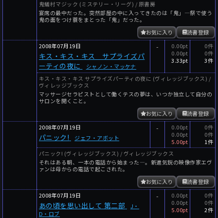
鬼蟻村マジック (ミステリー・リーグ) / 原書房
宴席の最中だった。突然部屋の中に入ってきたのは「鬼」―祭で使う
鬼の面をつけ蓑をまとった「鬼」だった。
お気に入り
読書登録
2008年07月19日
-
0.00pt
0件
0.00pt
0件
キス・キス・キス サプライズパ
3.33pt
3件
ーティの夜に
シャノン・マッケナ
キス・キス・キス サプライズパーティの夜に (ヴィレッジブックス) /
ヴィレッジブックス
マッサージセラピストとして働くテスの夢は、いつか独立して自分の
サロンを開くこと。
お気に入り
読書登録
2008年07月19日
-
0.00pt
0件
0.00pt
0件
パニック!
ジェフ・アボット
5.00pt
1件
パニック! (ヴィレッジブックス) / ヴィレッジブックス
それはある朝、一本の電話から始まった―。新進気鋭の映像作家エヴ
ァンは母からの電話で起こされた。
お気に入り
読書登録
2008年07月19日
-
0.00pt
0件
0.00pt
0件
あの頃を思い出して 第二部
J・
5.00pt
2件
D・ロブ