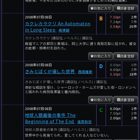
お気に入り
読書登録
2008年07月08日
B
7.50pt
2件
7.14pt
7件
カクレカラクリ An Automaton
3.54pt
26件
in Long Sleep
森博嗣
カクレカラクリ (講談社ノベルス) / 講談社
廃墟マニアの郡司と栗城は、同じ大学に通う真知花梨に招かれ、彼女
の故郷・鈴鳴村を訪れた。
お気に入り
読書登録
2008年07月08日
D
0.00pt
0件
6.00pt
2件
きみとぼくが壊した世界
西尾維新
3.50pt
18件
きみとぼくが壊した世界 (講談社ノベルス) / 講談社
奇妙な相談を受け、シャーロック・ホームズが愛した街・ロンドンへ
と誘われた病院坂黒猫と櫃内様刻。
お気に入り
読書登録
2008年07月08日
C
6.00pt
1件
7.50pt
2件
地球人類最後の事件 The
2.00pt
2件
Beginning of The End
浦賀和宏
地球人類最後の事件 (講談社ノベルス) / 講談社
世界中から見捨てられ、愛してくれる人などいない。