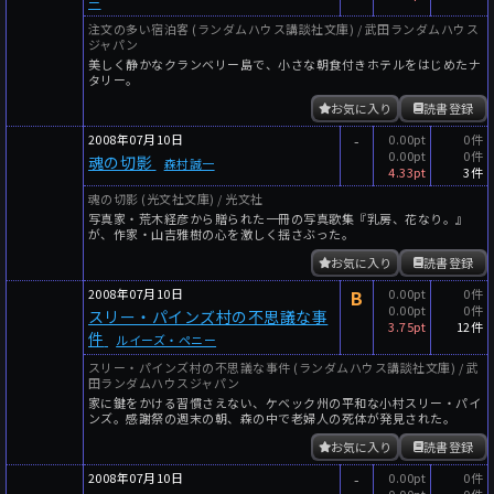
ー
注文の多い宿泊客 (ランダムハウス講談社文庫) / 武田ランダムハウス
ジャパン
美しく静かなクランベリー島で、小さな朝食付きホテルをはじめたナ
タリー。
お気に入り
読書登録
2008年07月10日
-
0.00pt
0件
0.00pt
0件
魂の切影
森村誠一
4.33pt
3件
魂の切影 (光文社文庫) / 光文社
写真家・荒木経彦から贈られた一冊の写真歌集『乳房、花なり。』
が、作家・山吉雅樹の心を激しく揺さぶった。
お気に入り
読書登録
2008年07月10日
B
0.00pt
0件
0.00pt
0件
スリー・パインズ村の不思議な事
3.75pt
12件
件
ルイーズ・ペニー
スリー・パインズ村の不思議な事件 (ランダムハウス講談社文庫) / 武
田ランダムハウスジャパン
家に鍵をかける習慣さえない、ケベック州の平和な小村スリー・パイ
ンズ。感謝祭の週末の朝、森の中で老婦人の死体が発見された。
お気に入り
読書登録
2008年07月10日
-
0.00pt
0件
0.00pt
0件