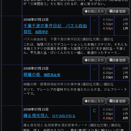
が「三津田信三」だと知らされるが、身に覚えがない。
お気に入り
読書登録
2008年07月15日
-
0.00pt
0件
5.50pt
2件
千葉千波の事件日記 パズル自由
4.00pt
1件
自在
高田崇史
パズル自由自在 千葉千波の事件日記 (講談社文庫) / 講談社
これは、論理パズルでデコレーションした本格ミステリか、それとも
本格ミステリの仮面を剥ぎ取った論理パズルか?天才高校生・千波く
ん、平凡浪人生・ぴいくんたちと一緒に、筋道だったチャーミ...
お気に入り
読書登録
2008年07月15日
-
0.00pt
0件
6.00pt
2件
綺羅の柩
篠田真由美
2.50pt
2件
綺羅の柩―建築探偵桜井京介の事件簿 (講談社文庫) / 講談社
かつて、マレーシアの密林からかき消えたシルク王、ジェフリー・ト
ーマス。
お気に入り
読書登録
2008年07月15日
C
0.00pt
0件
7.00pt
3件
踊る夜光怪人
はやみねかおる
4.88pt
8件
踊る夜光怪人 名探偵夢水清志郎事件ノート (講談社文庫) / 講談社
暗号、怪人、秘密の入り口……夢水“教授”より先に解け!シンポ“教