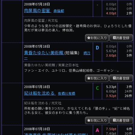
2008年07月18日
-
0.00pt
0件
0.00pt
0件
肉屏風の密室
森福都
4.00pt
2件
肉屏風の密室 / 光文社
少年のような見かけの巡按御史・趙希舜のお供は、ひょろりとした優
男だが実は拳法の達人、傅伯淵。
お気に入り
読書登録
2008年07月18日
D
0.00pt
0件
5.67pt
3件
黄昏たゆたい美術館
(短編集)
柄刀
3.60pt
5件
一
黄昏たゆたい美術館 / 実業之日本社
ファン・エイク、ユトリロ、信貴山縁起絵巻、ゴーギャン…。
お気に入り
読書登録
2008年07月18日
C
5.33pt
3件
6.00pt
24件
妃は船を沈める
有栖川有栖
3.92pt
26件
妃は船を沈める / 光文社
所有者の願い事を3つだけ、かなえてくれる「猿の手」。“妃”と綽名
される女と、彼女のまわりに集う男たち。
お気に入り
読書登録
2008年07月18日
A
7.50pt
6件
7.40pt
30件
遠海事件 佐藤誠はなぜ首を切断し