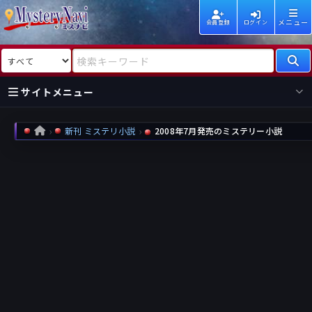
メニュー
会員登録
ログイン
検索対象
検索キーワード
サイトメニュー
国内
海外
新着
新刊
新刊 ミステリ小説
2008年7月発売のミステリー小説
HOME
作家
作家
レビュー
情報
国内
海外
受賞
新刊
ランキング
ランキング
作品
文庫
本日話題
情報
シリーズ
新刊
作品
まとめ
作品
高評価
近況話題
タグ
ランダム表示
要望
作品
一覧