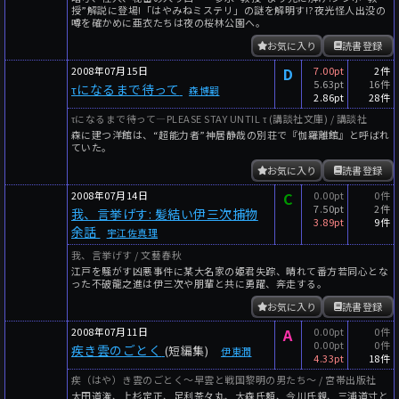
授”解説に登場!「はやみねミステリ」の謎を解明す!?夜光怪人出没の
噂を確かめに亜衣たちは夜の桜林公園へ。
お気に入り
読書登録
2008年07月15日
D
7.00pt
2件
5.63pt
16件
τになるまで待って
森博嗣
2.86pt
28件
τになるまで待って―PLEASE STAY UNTIL τ (講談社文庫) / 講談社
森に建つ洋館は、“超能力者”神居静哉の別荘で『伽羅離館』と呼ばれ
ていた。
お気に入り
読書登録
2008年07月14日
C
0.00pt
0件
7.50pt
2件
我、言挙げす: 髪結い伊三次捕物
3.89pt
9件
余話
宇江佐真理
我、言挙げす / 文藝春秋
江戸を騒がす凶悪事件に某大名家の姫君失踪、晴れて番方若同心とな
った不破龍之進は伊三次や朋輩と共に勇躍、奔走する。
お気に入り
読書登録
2008年07月11日
A
0.00pt
0件
0.00pt
0件
疾き雲のごとく
(短編集)
伊東潤
4.33pt
18件
疾（はや）き雲のごとく〜早雲と戦国黎明の男たち〜 / 宮帯出版社
太田道潅、上杉定正、足利茶々丸、大森氏頼、今川氏親、三浦道寸と