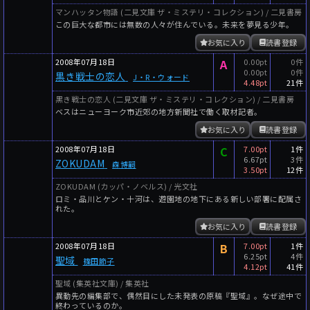
マンハッタン物語 (二見文庫 ザ・ミステリ・コレクション) / 二見書房
この巨大な都市には無数の人々が住んでいる。未来を夢見る少年。
お気に入り
読書登録
2008年07月18日
A
0.00pt
0件
0.00pt
0件
黒き戦士の恋人
J・R・ウォード
4.48pt
21件
黒き戦士の恋人 (二見文庫 ザ・ミステリ・コレクション) / 二見書房
ベスはニューヨーク市近郊の地方新聞社で働く取材記者。
お気に入り
読書登録
2008年07月18日
C
7.00pt
1件
6.67pt
3件
ZOKUDAM
森博嗣
3.50pt
12件
ZOKUDAM (カッパ・ノベルス) / 光文社
ロミ・品川とケン・十河は、遊園地の地下にある新しい部署に配属さ
れた。
お気に入り
読書登録
2008年07月18日
B
7.00pt
1件
6.25pt
4件
聖域
篠田節子
4.12pt
41件
聖域 (集英社文庫) / 集英社
異動先の編集部で、偶然目にした未発表の原稿『聖域』。なぜ途中で
終わっているのか。