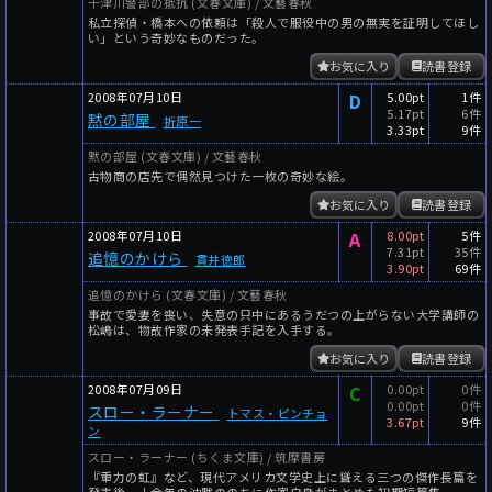
十津川警部の抵抗 (文春文庫) / 文藝春秋
私立探偵・橋本への依頼は「殺人で服役中の男の無実を証明してほし
い」という奇妙なものだった。
お気に入り
読書登録
2008年07月10日
D
5.00pt
1件
5.17pt
6件
黙の部屋
折原一
3.33pt
9件
黙の部屋 (文春文庫) / 文藝春秋
古物商の店先で偶然見つけた一枚の奇妙な絵。
お気に入り
読書登録
2008年07月10日
A
8.00pt
5件
7.31pt
35件
追憶のかけら
貫井徳郎
3.90pt
69件
追憶のかけら (文春文庫) / 文藝春秋
事故で愛妻を喪い、失意の只中にあるうだつの上がらない大学講師の
松嶋は、物故作家の未発表手記を入手する。
お気に入り
読書登録
2008年07月09日
C
0.00pt
0件
0.00pt
0件
スロー・ラーナー
トマス・ピンチョ
3.67pt
9件
ン
スロー・ラーナー (ちくま文庫) / 筑摩書房
『重力の虹』など、現代アメリカ文学史上に聳える三つの傑作長篇を
発表後、十余年の沈黙ののちに作家自身がまとめた初期短篇集。