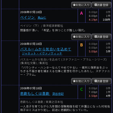
お気に入り
読書登録
2008年07月18日
A
0.00pt
0件
8.00pt
1件
ベイジン
真山仁
4.19pt
108件
ベイジン〈下〉 / 東洋経済新報社
閉塞感が漂い、「希望」を持つことが難しい現代。
お気に入り
読書登録
2008年07月18日
B
0.00pt
0件
0.00pt
0件
バスルームから気合いを込めて
5.00pt
5件
ジャネット・イヴァノヴィッチ
バスルームから気合いを込めて (ステファニー・プラム・シリーズ)
(集英社文庫) / 集英社
「バウンティ・ハンターなんてやめてやる!」―裁判と保釈金をぶっ
ちぎる不届き者を捕まえる仕事に愛想を尽かしたあたし、ステファニ
ー・プラム。
お気に入り
読書登録
2008年07月18日
C
0.00pt
0件
7.00pt
1件
悲劇もしくは喜劇
深谷忠記
3.50pt
4件
悲劇もしくは喜劇 / 実業之日本社
一人息子を育てながら九年間の受験勉強を経て弁護士になった村地佐
和子はミスばかり犯し、前途に悲観的になっていた。