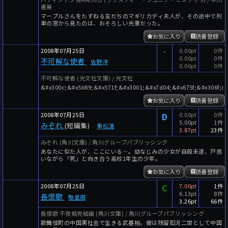
書房
マープルさんをたずねる友だちのマギリカディ夫人が、その途中で列
車の窓から見たのは、おそろしい光景だった。
お気に入り
読書登録
2008年07月25日
-
0.00pt
0件
0.00pt
0件
不可解な使者
佐野洋
0.00pt
0件
不可解な使者 (光文社文庫) / 光文社
&#x300c;&#x5b89;&#x571f;&#x3001;&#x7d04;&#x675f;&#x306f;&
お気に入り
読書登録
2008年07月25日
D
0.00pt
0件
5.00pt
1件
みぞれ
(短編集)
重松清
3.87pt
23件
みぞれ (角川文庫) / 角川グループパブリッシング
あなたに似た人が、ここにいる―。幼なじみの少女が自殺未遂、戸惑
いながら「死」と向き合う高校1年生の少年。
お気に入り
読書登録
2008年07月25日
C
7.00pt
1件
6.13pt
8件
長恨歌
馳星周
3.26pt
66件
長恨歌 不夜城完結編 (角川文庫) / 角川グループパブリッシング
歌舞伎町の中国黒社会で生きる武基裕。彼は残留孤児二世として中国