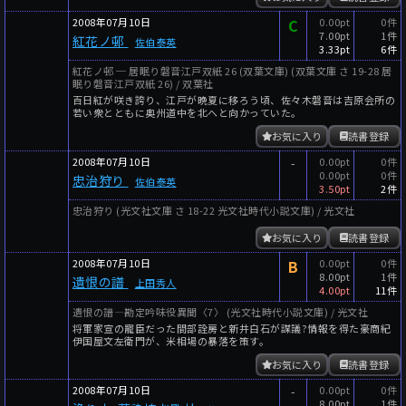
2008年07月10日
C
0.00pt
0件
7.00pt
1件
紅花ノ邨
佐伯泰英
3.33pt
6件
紅花ノ邨 ─ 居眠り磐音江戸双紙 26 (双葉文庫) (双葉文庫 さ 19-28 居
眠り磐音江戸双紙 26) / 双葉社
百日紅が咲き誇り、江戸が晩夏に移ろう頃、佐々木磐音は吉原会所の
若い衆とともに奥州道中を北へと向かっていた。
お気に入り
読書登録
2008年07月10日
-
0.00pt
0件
0.00pt
0件
忠治狩り
佐伯泰英
3.50pt
2件
忠治狩り (光文社文庫 さ 18-22 光文社時代小説文庫) / 光文社
お気に入り
読書登録
2008年07月10日
B
0.00pt
0件
8.00pt
1件
遺恨の譜
上田秀人
4.00pt
11件
遺恨の譜―勘定吟味役異聞〈7〉 (光文社時代小説文庫) / 光文社
将軍家宣の寵臣だった間部詮房と新井白石が謀議?情報を得た豪商紀
伊国屋文左衛門が、米相場の暴落を策す。
お気に入り
読書登録
2008年07月10日
-
0.00pt
0件
8.00pt
1件