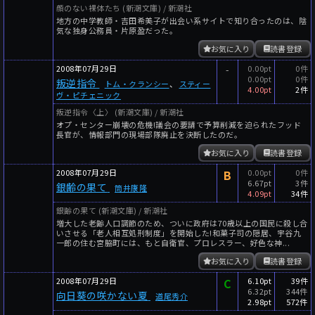
顔のない裸体たち (新潮文庫) / 新潮社
地方の中学教師・吉田希美子が出会い系サイトで知り合ったのは、陰
気な独身公務員・片原盈だった。
お気に入り
読書登録
2008年07月29日
-
0.00pt
0件
0.00pt
0件
叛逆指令
トム・クランシー
、
スティー
4.00pt
2件
ヴ・ピチェニック
叛逆指令〈上〉 (新潮文庫) / 新潮社
オプ・センター崩壊の危機!議会の要請で予算削減を迫られたフッド
長官が、情報部門の現場部隊廃止を決断したのだ。
お気に入り
読書登録
2008年07月29日
B
0.00pt
0件
6.67pt
3件
銀齢の果て
筒井康隆
4.09pt
34件
銀齢の果て (新潮文庫) / 新潮社
増大した老齢人口調節のため、ついに政府は70歳以上の国民に殺し合
いさせる「老人相互処刑制度」を開始した!和菓子司の隠居、宇谷九
一郎の住む宮脇町には、もと自衛官、プロレスラー、好色な神...
お気に入り
読書登録
2008年07月29日
C
6.10pt
39件
6.32pt
344件
向日葵の咲かない夏
道尾秀介
2.98pt
572件