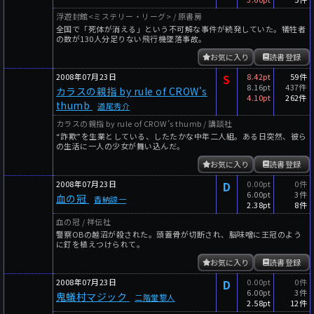
浮遊封館<ミステリー・リーグ> / 原書房
全国で「死体が消える」という不可解な事件が続発していた。犠牲者
の数が130人分足りない飛行機墜落事故。
お気に入り
読書登録
2008年07月23日
S
8.42pt
59件
8.16pt
437件
カラスの親指 by rule of CROW's
4.10pt
262件
thumb
道尾秀介
カラスの親指 by rule of CROW’s thumb / 講談社
“詐欺”を生業としている、したたかな中年二人組。ある日突然、彼ら
の生活に一人の少女が舞い込んだ。
お気に入り
読書登録
2008年07月23日
D
0.00pt
0件
6.00pt
3件
血の冠
香納諒一
2.38pt
8件
血の冠 / 祥伝社
警察OBの越沼が殺された。頭蓋骨が切断され、脳味噌に王冠のよう
に釘を植えつけられて。
お気に入り
読書登録
2008年07月23日
D
0.00pt
0件
6.00pt
3件
鬼蟻村マジック
二階堂黎人
2.58pt
12件