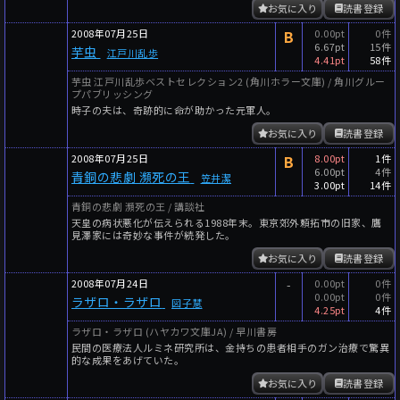
お気に入り
読書登録
2008年07月25日
B
0.00pt
0件
6.67pt
15件
芋虫
江戸川乱歩
4.41pt
58件
芋虫 江戸川乱歩ベストセレクション2 (角川ホラー文庫) / 角川グルー
プパブリッシング
時子の夫は、奇跡的に命が助かった元軍人。
お気に入り
読書登録
2008年07月25日
B
8.00pt
1件
6.00pt
4件
青銅の悲劇 瀕死の王
笠井潔
3.00pt
14件
青銅の悲劇 瀕死の王 / 講談社
天皇の病状悪化が伝えられる1988年末。東京郊外頼拓市の旧家、鷹
見澤家には奇妙な事件が続発した。
お気に入り
読書登録
2008年07月24日
-
0.00pt
0件
0.00pt
0件
ラザロ・ラザロ
図子慧
4.25pt
4件
ラザロ・ラザロ (ハヤカワ文庫JA) / 早川書房
民間の医療法人ルミネ研究所は、金持ちの患者相手のガン治療で驚異
的な成果をあげていた。
お気に入り
読書登録