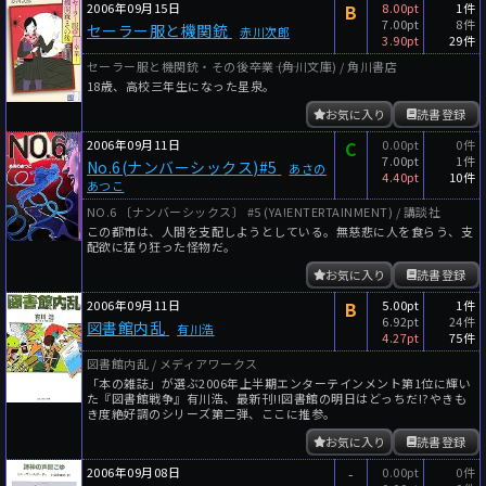
2006年09月15日
B
8.00pt
1件
7.00pt
8件
セーラー服と機関銃
赤川次郎
3.90pt
29件
セーラー服と機関銃・その後――卒業―― (角川文庫) / 角川書店
18歳、高校三年生になった星泉。
お気に入り
読書登録
2006年09月11日
C
0.00pt
0件
7.00pt
1件
No.6(ナンバーシックス)#5
あさの
4.40pt
10件
あつこ
NO.6 〔ナンバーシックス〕 #5 (YA!ENTERTAINMENT) / 講談社
この都市は、人間を支配しようとしている。無慈悲に人を食らう、支
配欲に猛り狂った怪物だ。
お気に入り
読書登録
2006年09月11日
B
5.00pt
1件
6.92pt
24件
図書館内乱
有川浩
4.27pt
75件
図書館内乱 / メディアワークス
「本の雑誌」が選ぶ2006年上半期エンターテインメント第1位に輝い
た『図書館戦争』有川浩、最新刊!!図書館の明日はどっちだ!?やきも
き度絶好調のシリーズ第二弾、ここに推参。
お気に入り
読書登録
2006年09月08日
-
0.00pt
0件