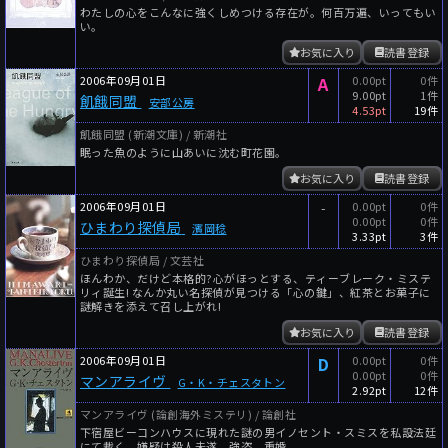
わたしの心をこんなに強くしめつける存在が。何百万遍、いってもい
い。
お気に入り
読書登録
2006年09月01日
A
0.00pt
0件
9.00pt
1件
飢餓同盟
安部公房
4.53pt
19件
飢餓同盟 (新潮文庫) / 新潮社
眠った魚のように山あいに沈む町花園。
お気に入り
読書登録
2006年09月01日
-
0.00pt
0件
0.00pt
0件
ひまわり探偵局
濱岡稔
3.33pt
3件
ひまわり探偵局 / 文芸社
ほんわか、だけど本格的?心がほっとする、ティーブレーク・ミステ
リィ誕生! なんか丸い名探偵が見つける「心の鍵」、紅茶とお菓子に
謎解きを添えて召し上がれ!
お気に入り
読書登録
2006年09月01日
D
0.00pt
0件
0.00pt
0件
マンアライヴ
G・K・チェスタトン
2.92pt
12件
マンアライヴ (論創海外ミステリ) / 論創社
下宿屋ビーコンハウスに現れた謎の男イノセント・スミスを私設法廷
にて裁く。嫌疑は殺人未遂、強盗、重婚。