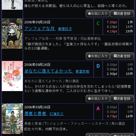
誰もが抱える水銀虫。彼らは人の心に寄生し、自殺へと導くのだ。
お気に入り
読書登録
2006年09月26日
C
7.00pt
1件
6.29pt
14件
アンフェアな月
秦建日子
4.16pt
19件
アンフェアな月-----刑事 雪平夏見 / 河出書房新社
「娘が誘拐されました」「生後三ヶ月なんです」―錯乱状態の母親か
らの110番通報。
お気に入り
読書登録
2006年09月26日
D
0.00pt
0件
5.00pt
3件
あなたに逢えてよかった
新堂冬樹
2.90pt
10件
あなたに逢えてよかった / 角川書店
もし、かけがえのない人が自分の存在を忘れてしまったら?記憶障害
という過酷な運命の中で、二人はひたむきに生きてゆく。
お気に入り
読書登録
2006年09月26日
A
0.00pt
0件
0.00pt
0件
愚者と愚者
打海文三
4.79pt
14件
愚者と愚者 (下) ジェンダー・ファッカー・シスターズ / 角川書店
応化十六年。内戦下の日本。