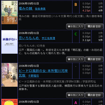
2006年09月01日
B
0.00pt
0件
9.00pt
1件
埋みの棘
佐伯泰英
4.25pt
4件
埋みの棘―鎌倉河岸捕物控 (ハルキ文庫 時代小説文庫) / 角川春樹事務
所
お気に入り
読書登録
2006年09月01日
C
0.00pt
0件
8.00pt
1件
恋いちもんめ
宇江佐真理
3.11pt
9件
恋いちもんめ / 幻冬舎
江戸・両国広小路―。年頃を迎えた水茶屋「明石屋」の娘・お初の前
に、なんの前触れもなく現れた若い男。
お気に入り
読書登録
2006年09月01日
-
0.00pt
0件
0.00pt
0件
ビードロ風鈴の女: 本所竪川河岸
0.00pt
0件
瓦版
千野隆司
ビードロ風鈴の女―本所竪川河岸瓦版 (学研M文庫) / 学習研究社
江戸城を警護する御鉄砲百人組の頭、横田真行は家禄九千五百石の大
身旗本。
お気に入り
読書登録
2006年09月01日
A
0.00pt
0件
0.00pt
0件