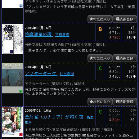
アルキメデスは手を汚さない (講談社文庫) / 講談社
「アルキメデス」という不可解な言葉だけを残して、女子高生・美雪
は絶命。
お気に入り
読書登録
2006年09月16日
B
6.00pt
1件
6.71pt
38件
陰摩羅鬼の瑕
京極夏彦
3.72pt
116件
分冊文庫版 陰摩羅鬼の瑕(下) (講談社文庫) / 講談社
「薫子さんは―。必ず僕が生かして戻します」。
お気に入り
読書登録
2006年09月16日
C
6.50pt
2件
6.60pt
10件
アフターダーク
村上春樹
3.48pt
468件
アフターダーク (講談社文庫) / 講談社
時計の針が深夜零時を指すほんの少し前、都会にあるファミレスで熱
心に本を読んでいる女性がいた。
お気に入り
読書登録
2006年09月16日
C
0.00pt
0件
0.00pt
0件
金糸雀（カナリア）が啼く夜
高里
3.80pt
5件
椎奈
金糸雀が啼く夜<薬屋探偵妖綺談> (講談社文庫) / 講談社
深山木薬店の三人組に分裂の危機が!展覧会からサファイアを盗み出