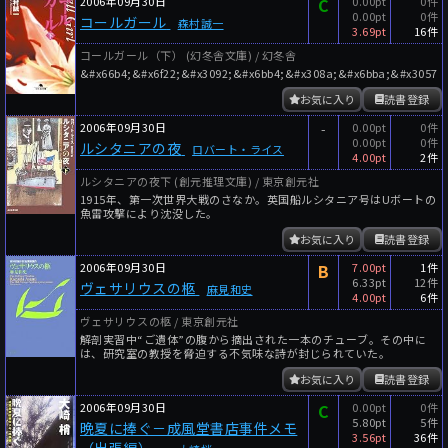
2006年09月30日
C
0.00pt
0件
0.00pt
0件
コールガール
森村誠一
3.69pt
16件
コールガール（下） (幻冬舎文庫) / 幻冬舎
&#x66b4;&#x6f22;&#x3092;&#x6bb4;&#x308a;&#x6bba;&#x3057;&
お気に入り
読書登録
2006年09月30日
-
0.00pt
0件
0.00pt
0件
ルシタニアの夜
ロバート・ライス
4.00pt
2件
ルシタニアの夜下 (創元推理文庫) / 東京創元社
1915年、第一次世界大戦のさなか。英国船ルシタニア号はUボートの
魚雷攻撃により沈没した。
お気に入り
読書登録
2006年09月30日
B
7.00pt
1件
6.33pt
12件
ヴェサリウスの柩
麻見和史
4.00pt
6件
ヴェサリウスの柩 / 東京創元社
解剖実習中“ご遺体”の腹から摘出された一本のチューブ。その中に
は、研究室の教授を脅迫する不気味な詩が封じられていた。
お気に入り
読書登録
2006年09月30日
C
0.00pt
0件
5.80pt
5件
晩夏に捧ぐ－成風堂書店事件メモ
3.56pt
36件
（出張編）－