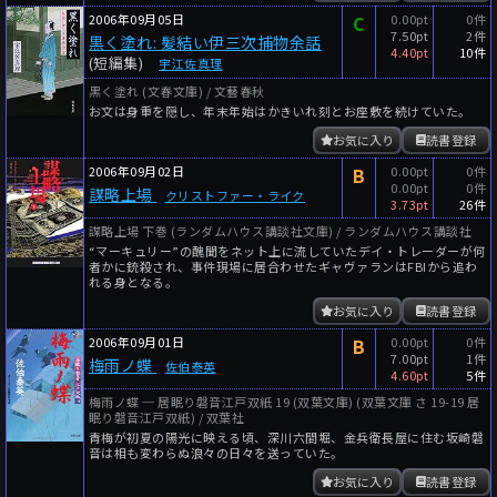
2006年09月05日
C
0.00pt
0件
7.50pt
2件
黒く塗れ: 髪結い伊三次捕物余話
4.40pt
10件
(短編集)
宇江佐真理
黒く塗れ (文春文庫) / 文藝春秋
お文は身重を隠し、年末年始はかきいれ刻とお座敷を続けていた。
お気に入り
読書登録
2006年09月02日
B
0.00pt
0件
0.00pt
0件
謀略上場
クリストファー・ライク
3.73pt
26件
謀略上場 下巻 (ランダムハウス講談社文庫) / ランダムハウス講談社
“マーキュリー”の醜聞をネット上に流していたデイ・トレーダーが何
者かに銃殺され、事件現場に居合わせたギャヴァランはFBIから追わ
れる身となる。
お気に入り
読書登録
2006年09月01日
B
0.00pt
0件
7.00pt
1件
梅雨ノ蝶
佐伯泰英
4.60pt
5件
梅雨ノ蝶 ─ 居眠り磐音江戸双紙 19 (双葉文庫) (双葉文庫 さ 19-19 居
眠り磐音江戸双紙) / 双葉社
青梅が初夏の陽光に映える頃、深川六間堀、金兵衛長屋に住む坂崎磐
音は相も変わらぬ浪々の日々を送っていた。
お気に入り
読書登録