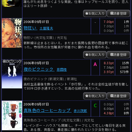
誰もがため息をつくような美貌。仕事はトップセールスを誇り、恋人
はエリート医師…。
お気に入り
読書登録
2006年09月07日
-
7.00pt
1件
7.00pt
1件
物狂い
土屋隆夫
0.00pt
0件
物狂い (光文社文庫) / 光文社
新幹線は止まるとはいえ、まだまだ長閑な長野の田舎町で事件は起こ
った。市役所の女性職員が何者かに襲われ血を吸われる。
お気に入り
読書登録
2006年09月07日
A
8.33pt
15件
7.56pt
108件
夜のピクニック
恩田陸
3.97pt
573件
夜のピクニック (新潮文庫) / 新潮社
高校生活最後を飾るイベント「歩行祭」。それは全校生徒が夜を徹し
て80キロ歩き通すという、北高の伝統行事だった。
お気に入り
読書登録
2006年09月07日
C
0.00pt
0件
6.00pt
1件
真珠色のコーヒーカップ
赤川次郎
4.38pt
8件
真珠色のコーヒーカップ (光文社文庫) / 光文社
“レインボー・ハウス”も開業し、チーフとして忙しい毎日を送る爽
香。ある夜、爽香は、暴走族に襲われたという少女を助ける。