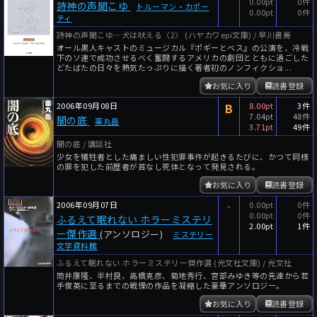
0.00pt
0件
詩神の声聞こゆ
トルーマン・カポー
0.00pt
0件
ティ
詩神の声聞こゆ―犬は吠える〈2〉 (ハヤカワepi文庫) / 早川書房
オール黒人キャストのミュージカル『ポギーとベス』の公演を、冷戦
下のソ連で成功させるべく奮闘するアメリカの劇団とともに過ごした
どたばたの日々を熱気たっぷりに描く著者初のノンフィクショ...
お気に入り
読書登録
2006年09月08日
B
8.00pt
3件
7.04pt
48件
闇の底
薬丸岳
3.71pt
49件
闇の底 / 講談社
少女を犠牲者とした痛ましい性犯罪事件が起きるたびに、かつて同様
の罪を犯した前歴者が首なし死体となって発見される。
お気に入り
読書登録
2006年09月07日
-
0.00pt
0件
0.00pt
0件
ふるえて眠れない ホラーミステリ
2.00pt
1件
ー傑作選
(アンソロジー)
ミステリー
文学資料館
ふるえて眠れない ホラーミステリー傑作選 (光文社文庫) / 光文社
筒井康隆、半村良、高橋克彦、菊地秀行、宮部みゆき等の先達から若
手俊英に至るまでの戦慄の作品を凝縮した豪華アンソロジー。
お気に入り
読書登録