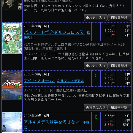
竜の柩(5) (講談社文庫) / 講談社
元の世界にイシュタルのタイムマシンで戻ったはずの九鬼虹人たち
は、一九一九年の日本に辿り着いていた。
お気に入り
読書登録
2006年09月16日
-
0.00pt
0件
6.00pt
1件
パスワード怪盗ダルジュロス伝
松
5.00pt
2件
原秀行
パスワード怪盗ダルジュロス伝-パソコン通信探偵団事件ノート19-
(講談社青い鳥文庫) / 講談社
「パスワード」ヨーロッパ編ひさびさ登場!ネロ=レイさんは、紅茶博
士・田中一茶くんとともに、冬のパリへやってきた。
お気に入り
読書登録
2006年09月16日
C
7.00pt
1件
7.00pt
1件
ナイトフォール
ネルソン・デミル
2.78pt
9件
ナイトフォール(下) (講談社文庫) / 講談社
不屈の意志と反骨魂を発揮しつつ、事故の瞬間をビデオに収めたであ
ろう男女を追うコーリー。
お気に入り
読書登録
2006年09月16日
C
5.75pt
4件
5.58pt
38件
アルキメデスは手を汚さない
小峰
3.58pt
59件
元