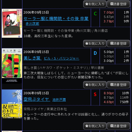
お気に入り
読書登録
2006年09月15日
C
7.00pt
1件
5.67pt
3件
セーラー服と機関銃・その後 卒業
3.78pt
9件
赤川次郎
セーラー服と機関銃・その後――卒業―― (角川文庫) / 角川書店
18歳、高校三年生になった星泉。
お気に入り
読書登録
2006年09月15日
D
5.00pt
1件
5.00pt
1件
美しき罠
ビル・S・バリンジャー
3.00pt
2件
美しき罠 (ハヤカワ・ポケット・ミステリ) / 早川書房
第二次大戦後しばらくして、ニューヨークに帰郷した“ぼく”が目にし
たのは、旧友についての信じがたい新聞記事だった。
お気に入り
読書登録
2006年09月15日
S
8.90pt
10件
8.70pt
114件
空飛ぶタイヤ
池井戸潤
4.69pt
750件
空飛ぶタイヤ / 実業之日本社
トレーラーの走行中に外れたタイヤは凶器と化し、通りがかりの母子
を襲った。
お気に入り
読書登録