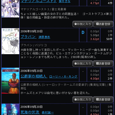
マテリアルゴースト3
葵せきな
4.75pt
4件
マテリアルゴースト 3 / 富士見書房
ちょっと嬉しい幽霊の女の子との同居生活！ ゴーストラブコメ第三
弾！蛍の同級生・鈴音の姉が現れた。
お気に入り
読書登録
2006年09月20日
D
0.00pt
0件
5.00pt
1件
ブラバン
津原泰水
3.62pt
50件
ブラバン / バジリコ
大麻を隠し持って来日したポール・マッカートニーが一曲も演奏する
ことなく母国に送還され、ビル・エヴァンスがジョン・ボーナムがジ
ョン・レノンまでも死んでしまった、1980年(昭和55年)。
お気に入り
読書登録
2006年09月20日
-
0.00pt
0件
0.00pt
0件
公爵家の相続人
ローリー・R・キング
4.00pt
2件
公爵家の相続人 (シャーロック・ホームズの愛弟子) (集英社文庫) / 集
英社
ホームズとメアリは自宅に思いがけない客を迎えた。
お気に入り
読書登録
2006年09月20日
-
0.00pt
0件
0.00pt
0件
死海の伏流
森村誠一
4.00pt
1件