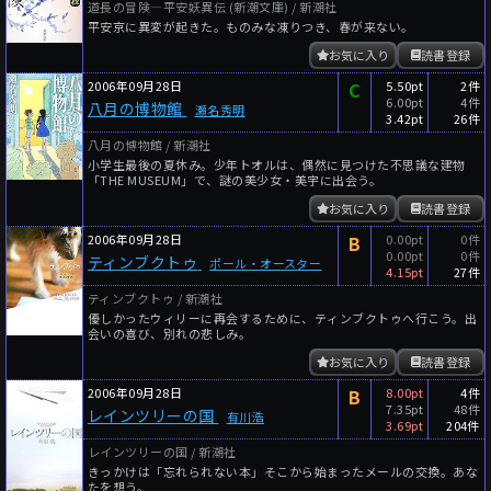
道長の冒険―平安妖異伝 (新潮文庫) / 新潮社
平安京に異変が起きた。ものみな凍りつき、春が来ない。
お気に入り
読書登録
2006年09月28日
C
5.50pt
2件
6.00pt
4件
八月の博物館
瀬名秀明
3.42pt
26件
八月の博物館 / 新潮社
小学生最後の夏休み。少年トオルは、偶然に見つけた不思議な建物
「THE MUSEUM」で、謎の美少女・美宇に出会う。
お気に入り
読書登録
2006年09月28日
B
0.00pt
0件
0.00pt
0件
ティンブクトゥ
ポール・オースター
4.15pt
27件
ティンブクトゥ / 新潮社
優しかったウィリーに再会するために、ティンブクトゥへ行こう。出
会いの喜び、別れの悲しみ。
お気に入り
読書登録
2006年09月28日
B
8.00pt
4件
7.35pt
48件
レインツリーの国
有川浩
3.69pt
204件
レインツリーの国 / 新潮社
きっかけは「忘れられない本」そこから始まったメールの交換。あな
たを想う。