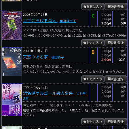
お気に入り
読書登録
2006年09月28日
C
0.00pt
0件
0.00pt
0件
ママに捧げる殺人
和田はつ子
3.20pt
5件
ママに捧げる殺人 (光文社文庫) / 光文社
&#x663c;&#x306f;&#x304a;&#x5b22;&#x3055;&#x307e;&#x306e;&
お気に入り
読書登録
2006年09月28日
B
0.00pt
0件
0.00pt
0件
天窓のある家
篠田節子
3.90pt
21件
天窓のある家 (新潮文庫) / 新潮社
こんなはずではなかった。なぜ、こんなふうになってしまったのか。
お気に入り
読書登録
2006年09月28日
-
0.00pt
0件
0.00pt
0件
浜名湖オルゴール殺人事件
大谷羊
0.00pt
0件
太郎
浜名湖オルゴール殺人事件 (ジョイ・ノベルス) / 有楽出版社
警視庁に110番通報があった。「主人が、朝、起きたら死んでいたん
です」。
お気に入り
読書登録