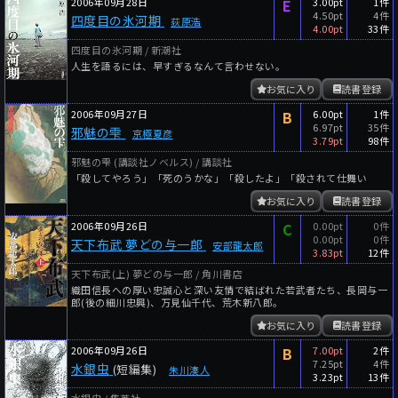
2006年09月28日
E
3.00pt
1件
4.50pt
4件
四度目の氷河期
荻原浩
4.00pt
33件
四度目の氷河期 / 新潮社
人生を語るには、早すぎるなんて言わせない。
お気に入り
読書登録
2006年09月27日
B
6.00pt
1件
6.97pt
35件
邪魅の雫
京極夏彦
3.79pt
98件
邪魅の雫 (講談社ノベルス) / 講談社
「殺してやろう」「死のうかな」「殺したよ」「殺されて仕舞い
お気に入り
読書登録
2006年09月26日
C
0.00pt
0件
0.00pt
0件
天下布武 夢どの与一郎
安部龍太郎
3.83pt
12件
天下布武(上) 夢どの与一郎 / 角川書店
織田信長への厚い忠誠心と深い友情で結ばれた若武者たち、長岡与一
郎(後の細川忠興)、万見仙千代、荒木新八郎。
お気に入り
読書登録
2006年09月26日
B
7.00pt
2件
7.25pt
4件
水銀虫
(短編集)
朱川湊人
3.23pt
13件
水銀虫 / 集英社