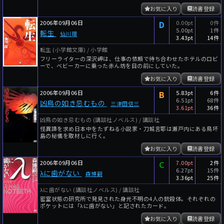
お気に入り
読書登録
2006年09月06日
D
0.00pt
0件
5.00pt
1件
転生
仙川環
3.43pt
14件
転生 (小学館文庫) / 小学館
フリーライターの深沢岬は、仕事の依頼で待ち合わせたホテルのロビ
ーで、ベビーカーに乗った赤ん坊を目の前にしていた。
お気に入り
読書登録
2006年09月06日
B
5.83pt
6件
6.51pt
68件
凶鳥の如き忌むもの
三津田信三
3.61pt
36件
凶鳥の如き忌むもの (講談社ノベルス) / 講談社
怪異譚を求め日本中をたずねる小説家・刀城言耶は瀬戸内にある鳥坏
島の秘儀を取材しに行く。
お気に入り
読書登録
2006年09月06日
C
7.00pt
2件
6.27pt
15件
λに歯がない
森博嗣
3.36pt
25件
λに歯がない (講談社ノベルス) / 講談社
密室状態の研究所で発見された身元不明の4人の銃殺体。それぞれの
ポケットには「λに歯がない」と記されたカード。
お気に入り
読書登録