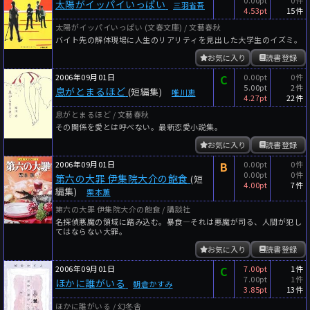
太陽がイッパイいっぱい
三羽省吾
4.53pt
15件
太陽がイッパイいっぱい (文春文庫) / 文藝春秋
バイト先の解体現場に人生のリアリティを見出した大学生のイズミ。
お気に入り
読書登録
2006年09月01日
C
0.00pt
0件
5.00pt
2件
息がとまるほど
(短編集)
唯川恵
4.27pt
22件
息がとまるほど / 文藝春秋
その関係を愛とは呼べない。最新恋愛小説集。
お気に入り
読書登録
2006年09月01日
B
0.00pt
0件
0.00pt
0件
第六の大罪 伊集院大介の飽食
(短
4.00pt
7件
編集)
栗本薫
第六の大罪 伊集院大介の飽食 / 講談社
名探偵悪魔の領域に踏み込む。暴食―それは悪魔が司る、人間が犯し
てはならない大罪。
お気に入り
読書登録
2006年09月01日
C
7.00pt
1件
7.00pt
1件
ほかに誰がいる
朝倉かすみ
3.85pt
13件
ほかに誰がいる / 幻冬舎