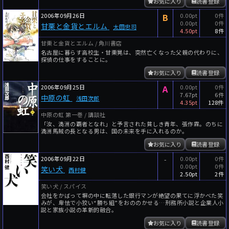
お気に入り
読書登録
2006年09月26日
B
0.00pt
0件
0.00pt
0件
甘栗と金貨とエルム
太田忠司
4.50pt
8件
甘栗と金貨とエルム / 角川書店
名古屋に暮らす高校生・甘栗晃は、突然亡くなった父親の代わりに、
探偵の仕事をすることに。
お気に入り
読書登録
2006年09月25日
A
0.00pt
0件
7.67pt
6件
中原の虹
浅田次郎
4.35pt
128件
中原の虹 第一巻 / 講談社
「汝、満洲の覇者となれ」と予言された貧しき青年、張作霖。のちに
満洲馬賊の長となる男は、国の未来を手に入れるのか。
お気に入り
読書登録
2006年09月22日
-
0.00pt
0件
0.00pt
0件
笑い犬
西村健
2.50pt
2件
笑い犬 / スパイス
会社をかばって塀の中に転落した銀行マンが絶望の果てに浮かべた笑
みが、卑怯で小狡い“勝ち組”をおののかせる…刑務所小説と企業人小
説と家族小説の革新的融合。
お気に入り
読書登録