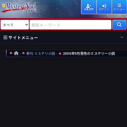
メニュー
会員登録
ログイン
検索対象
検索キーワード
サイトメニュー
国内
海外
新着
新刊
新刊 ミステリ小説
2006年9月発売のミステリー小説
HOME
作家
作家
レビュー
情報
国内
海外
受賞
新刊
ランキング
ランキング
作品
文庫
本日話題
情報
シリーズ
新刊
作品
まとめ
作品
高評価
近況話題
タグ
ランダム表示
要望
作品
一覧