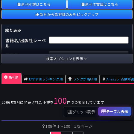
新刊小説はこちら
新刊の文庫はこちら
新刊から高評価のみをピックアップ
絞り込み
書籍名/出版社レーベ
ル
著者名
検索オプションを表示
国内
海外
あらすじ
新刊順
おすすめランキング順
ランクが高い順
Amazon点数が
出版社
～
pp.
ページ数
100
単行本
文庫本
フォーマット
2006年9月に発売された小説を
件づつ表示しています
～
Pt
オスダメ点数
テーブル表示
グリッド表示
～
Pt
潜在点数
全108件 1〜100 1/2ページ
～
Pt
Amazon点数