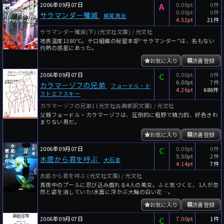
2006年09月07日
A
0.00pt
0件
0.00pt
0件
サラマンダ－殲滅
梶尾真治
4.52pt
21件
サラマンダー殲滅(下) (光文社文庫) / 光文社
地表温度1380℃。テロ組織の秘密本部“サラマンダー”は、名もない
灼熱の惑星にあった。
お気に入り
読書登録
2006年09月07日
C
0.00pt
0件
6.00pt
7件
カラマ－ゾフの兄弟
フョードル・ド
4.26pt
686件
ストエフスキー
カラマーゾフの兄弟1 (光文社古典新訳文庫) / 光文社
父親フョードル・カラマーゾフは、圧倒的に粗野で精力的、好色きわ
まりない男だ。
お気に入り
読書登録
2006年09月07日
C
0.00pt
0件
5.50pt
2件
水底から君を呼ぶ
大石圭
4.14pt
7件
水底から君を呼ぶ (光文社文庫) / 光文社
真夜中のプールに忍び込み戯れる4人の美女。ふと気づくと、1人が忽
然と姿を消していた!水面に浮かぶ大輪の白い花…。
お気に入り
読書登録
2006年09月07日
C
7.00pt
1件