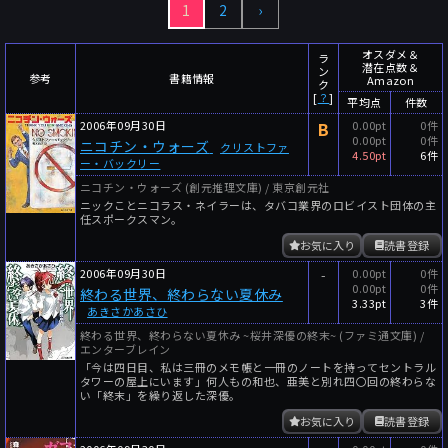
1
2
›
～
件
レビュー数
～
人
読者数
オスダメ＆
ラ
潜在点数＆
ン
年代
参考
書籍情報
Amazon
ク
[
？
]
平均点
件数
年代と月の範囲
先月以降
今月以降
2006年09月30日
B
0.00pt
0件
0.00pt
0件
ニコチン・ウォーズ
年
月
クリストファ
4.50pt
6件
ー・バックリー
～
ニコチン・ウォーズ (創元推理文庫) / 東京創元社
年
月
ニックことニコラス・ネイラーは、タバコ業界のロビイスト団体の主
任スポークスマン。
細かく検索
お気に入り
読書登録
絞り込みリセット
2006年09月30日
-
0.00pt
0件
0.00pt
0件
終わる世界、終わらない夏休み
3.33pt
3件
あきさかあさひ
終わる世界、終わらない夏休み ~桜井深優の終末~ (ファミ通文庫) /
エンターブレイン
「今は四日目、私は三冊のメモ帳と一冊のノートを持ってセントラル
タワーの屋上にいます」何人もの和也、亜美と別れ四〇回の終わらな
い「終末」を繰り返した深優。
お気に入り
読書登録