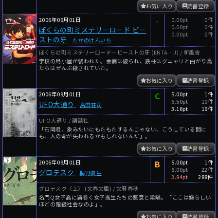
お気に入り
読書登録
2006年09月01日
-
0.00pt
0件
0.00pt
0件
ぼくらの町ミステリーロード ビー
0.00pt
0件
ストの牙
たかのけんいち
ぼくらの町ミステリーロード―ビーストの牙 (ENTA‐J) / 新風舎
学校の鳥小屋が襲われた。金網は破られ、鉄柱はグニャリと曲がり鳥
たちはぜんぶ殺されていた。
お気に入り
読書登録
2006年09月01日
C
5.00pt
1件
6.50pt
10件
UFO大通り
島田荘司
3.16pt
19件
UFO大通り / 講談社
「石岡君、象みたいにもたもたするんじゃない、こうしている間に
も、人の命が失われるかもしれないんだ」。
お気に入り
読書登録
2006年09月01日
B
5.00pt
1件
6.00pt
22件
グロテスク
桐野夏生
3.94pt
288件
グロテスク〈上〉 (文春文庫) / 文藝春秋
名門Q女子高に渦巻く女子高生たちの悪意と欺瞞。「ここは嫌らしい
ほどの階級社会なのよ」。
お気に入り
読書登録