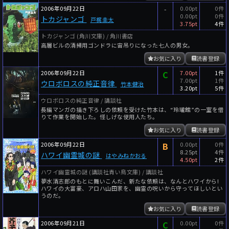
2006年09月22日
-
0.00pt
0件
0.00pt
0件
トカジャンゴ
戸梶圭太
3.75pt
4件
トカジャンゴ (角川文庫) / 角川書店
高層ビルの清掃用ゴンドラに宙吊りになった七人の男女。
お気に入り
読書登録
2006年09月22日
C
7.00pt
1件
7.00pt
1件
ウロボロスの純正音律
竹本健治
3.20pt
5件
ウロボロスの純正音律 / 講談社
長編マンガの描き下ろしの依頼を受けた竹本は、“玲瓏館”の一室を借
りて作業を開始した。怪しげな使用人たち。
お気に入り
読書登録
2006年09月22日
B
0.00pt
0件
8.25pt
4件
ハワイ幽霊城の謎
はやみねかおる
4.50pt
2件
ハワイ幽霊城の謎 (講談社青い鳥文庫) / 講談社
夢水清志郎のもとに舞いこんだ、新たな依頼は、なんとハワイから!
ハワイの大富豪、アロハ山田家を、幽霊の呪いから守ってほしいとい
うのだ。
お気に入り
読書登録
2006年09月21日
C
0.00pt
0件