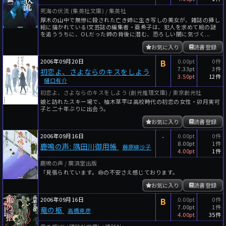
死海の伏流 (集英社文庫) / 集英社
厚木の山中で無惨に殺された亡き姉に生き写しの美女が、雑誌の挿し
絵に描かれている!文芸誌の編集者・亜希子は、犯人を求めて絵の謎
を追ううちに、OLだった姉の背後に潜む、恐ろしい闇に気づく...
お気に入り
読書登録
2006年09月20日
B
0.00pt
0件
7.33pt
3件
初恋よ、さよならのキスをしよう
3.50pt
12件
樋口有介
初恋よ、さよならのキスをしよう (創元推理文庫) / 東京創元社
娘と訪れたスキー場で、柚木草平は高校時代の初恋の女性・卯月実可
子と二十年ぶりに出会う。
お気に入り
読書登録
2006年09月16日
-
0.00pt
0件
8.00pt
1件
鹿鳴の声: 隅田川御用帳
藤原緋沙子
4.00pt
1件
鹿鳴の声 / 廣済堂出版
「見張られています。命の不安さえ感じております。
お気に入り
読書登録
2006年09月16日
B
0.00pt
0件
7.00pt
1件
竜の柩
高橋克彦
4.00pt
35件