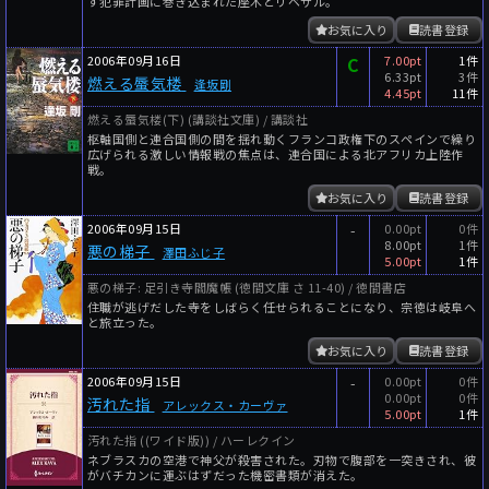
す犯罪計画に巻き込まれた座木とリベザル。
お気に入り
読書登録
2006年09月16日
C
7.00pt
1件
6.33pt
3件
燃える蜃気楼
逢坂剛
4.45pt
11件
燃える蜃気楼(下) (講談社文庫) / 講談社
枢軸国側と連合国側の間を揺れ動くフランコ政権下のスペインで繰り
広げられる激しい情報戦の焦点は、連合国による北アフリカ上陸作
戦。
お気に入り
読書登録
2006年09月15日
-
0.00pt
0件
8.00pt
1件
悪の梯子
澤田ふじ子
5.00pt
1件
悪の梯子: 足引き寺閻魔帳 (徳間文庫 さ 11-40) / 徳間書店
住職が逃げだした寺をしばらく任せられることになり、宗徳は岐阜へ
と旅立った。
お気に入り
読書登録
2006年09月15日
-
0.00pt
0件
0.00pt
0件
汚れた指
アレックス・カーヴァ
5.00pt
1件
汚れた指 ((ワイド版)) / ハーレクイン
ネブラスカの空港で神父が殺害された。刃物で腹部を一突きされ、彼
がバチカンに運ぶはずだった機密書類が消えた。