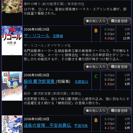
毒杯の囀り (創元推理文庫) / 東京創元社
1377年、ロンドン。富裕な貿易商トーマス・スプリンガル卿が、邸
の自室で毒殺された。
お気に入り
読書登録
2006年09月29日
B
0.00pt
0件
8.00pt
1件
ザ・リコール
志摩峻
4.00pt
13件
ザ・リコール / ダイヤモンド社
名門自動車メーカー五稜自動車工業の看板車イーグルで、不可解なト
ラブルが発生、メーカーと損保会社・中央火災の幹部同士がリコール
隠しのため結託するが、その動きを暴力団が嗅ぎつけ割り込ん...
お気に入り
読書登録
2006年09月28日
C
0.00pt
0件
8.00pt
1件
脇役 慶次郎覚書
(短編集)
北原亞以
3.83pt
6件
子
脇役―慶次郎覚書 (新潮文庫) / 新潮社
元定町廻り同心、我らが森口慶次郎に心底惚れ込み、陰に日なたにそ
の活躍を支え続ける「縁側日記」の登場人物たち。
お気に入り
読書登録
2006年09月28日
B
0.00pt
0件
8.00pt
1件
道長の冒険 平安妖異伝
平岩弓枝
4.17pt
6件