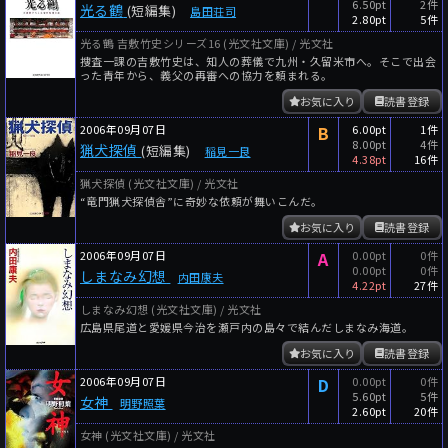
6.50pt
2件
光る鶴
(短編集)
島田荘司
2.80pt
5件
光る鶴 吉敷竹史シリーズ16 (光文社文庫) / 光文社
捜査一課の吉敷竹史は、知人の葬儀で九州・久留米市へ。そこで出会
った青年から、義父の再審への協力を頼まれる。
お気に入り
読書登録
2006年09月07日
B
6.00pt
1件
8.00pt
4件
猟犬探偵
(短編集)
稲見一良
4.38pt
16件
猟犬探偵 (光文社文庫) / 光文社
“竜門猟犬探偵舎”に奇妙な依頼が舞いこんだ。
お気に入り
読書登録
2006年09月07日
A
0.00pt
0件
0.00pt
0件
しまなみ幻想
内田康夫
4.22pt
27件
しまなみ幻想 (光文社文庫) / 光文社
広島県尾道と愛媛県今治を瀬戸内の島々で結んだしまなみ海道。
お気に入り
読書登録
2006年09月07日
D
0.00pt
0件
5.60pt
5件
女神
明野照葉
2.60pt
20件
女神 (光文社文庫) / 光文社