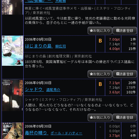
大崎梢
晩夏に捧ぐ<成風堂書店事件メモ・出張編> (ミステリ・フロンティ
ア) / 東京創元社
以前成風堂にいて、今は故里に帰り、地元の老舗書店に勤める元同僚
の美保から、杏子のもとに一通の手紙が届いた。
お気に入り
読書登録
2006年09月30日
B
7.00pt
1件
7.14pt
7件
はじまりの島
柳広司
4.00pt
15件
はじまりの島 (創元推理文庫) / 東京創元社
1835年9月、英国海軍船ビーグル号は本国への帰途ガラパゴス諸島に
立ち寄った。
お気に入り
読書登録
2006年09月30日
B
7.15pt
20件
7.16pt
178件
シャドウ
道尾秀介
3.63pt
101件
シャドウ (ミステリ・フロンティア) / 東京創元社
人間は、死んだらどうなるの?―いなくなるのよ―いなくなって、ど
うなるの?―いなくなって、それだけなの―。
お気に入り
読書登録
2006年09月30日
-
0.00pt
0件
0.00pt
0件
毒杯の囀り
ポール・ドハティー
3.75pt
4件