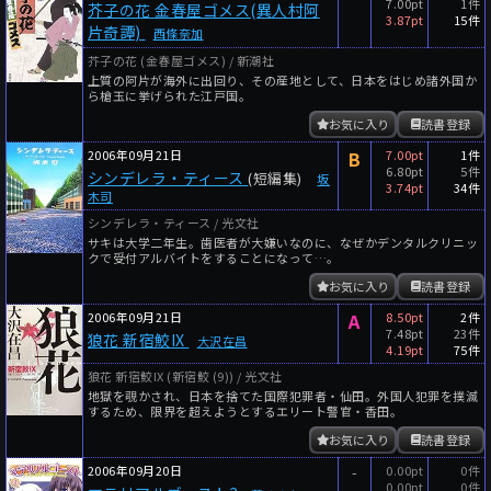
7.00pt
1件
芥子の花 金春屋ゴメス(異人村阿
3.87pt
15件
片奇譚)
西條奈加
芥子の花 (金春屋ゴメス) / 新潮社
上質の阿片が海外に出回り、その産地として、日本をはじめ諸外国か
ら槍玉に挙げられた江戸国。
お気に入り
読書登録
2006年09月21日
B
7.00pt
1件
6.80pt
5件
シンデレラ・ティース
(短編集)
坂
3.74pt
34件
木司
シンデレラ・ティース / 光文社
サキは大学二年生。歯医者が大嫌いなのに、なぜかデンタルクリニッ
クで受付アルバイトをすることになって…。
お気に入り
読書登録
2006年09月21日
A
8.50pt
2件
7.48pt
23件
狼花 新宿鮫IX
大沢在昌
4.19pt
75件
狼花 新宿鮫IX (新宿鮫 (9)) / 光文社
地獄を覗かされ、日本を捨てた国際犯罪者・仙田。外国人犯罪を撲滅
するため、限界を超えようとするエリート警官・香田。
お気に入り
読書登録
2006年09月20日
-
0.00pt
0件
0.00pt
0件