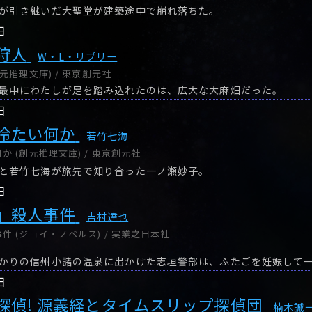
が引き継いだ大聖堂が建築途中で崩れ落ちた。
日
狩人
W・L・リプリー
元推理文庫) / 東京創元社
最中にわたしが足を踏み込れたのは、広大な大麻畑だった。
日
冷たい何か
若竹七海
 (創元推理文庫) / 東京創元社
と若竹七海が旅先で知り合った一ノ瀬妙子。
日
」殺人事件
吉村達也
 (ジョイ・ノベルス) / 実業之日本社
日
探偵! 源義経とタイムスリップ探偵団
楠木誠