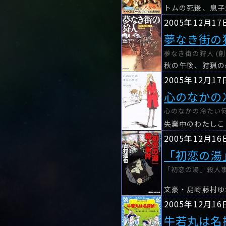
トムの死後、息子
2005年12月17
夢なき街の
夢なき街の狩人 (創
秋の午後、狩猟の
2005年12月17
心のなかの
心のなかの冷たい何か
失業中のわたしこ
2005年12月16
「初恋の湯
「初恋の湯」殺人事件
2005年12月16
牛若丸は名