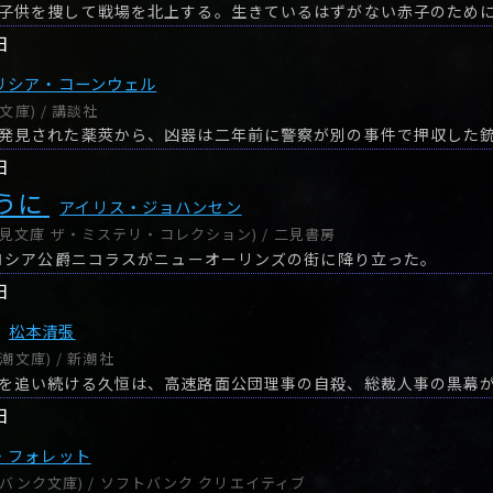
日
リシア・コーンウェル
文庫) / 講談社
日
うに
アイリス・ジョハンセン
見文庫 ザ・ミステリ・コレクション) / 二見書房
らロシア公爵ニコラスがニューオーリンズの街に降り立った。
日
松本清張
新潮文庫) / 新潮社
日
・フォレット
フトバンク文庫) / ソフトバンク クリエイティブ