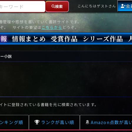
ーワード
会
こんにちはゲストさん
検索
読書管理や感想を書いていく書評サイトです。
ぞ。 サイトの要望は
こちらから
どうぞ。
情報
情報まとめ
受賞作品
シリーズ作品
情報
新刊
高評価
8月)発売
7月)発売
(6月)発売
『本格ミステリベスト』2026年版
『本格ミステリベスト』(海外)
『このミステリーがすごい!』2026年版
『このミステリーがすごい!』(海外)
『ミステリが読みたい!』2026年版
『ミステリが読みたい!』(海外)
『週刊文春ミステリーベスト10』2025年版
『週刊文春ミステリーベスト10』(海外)
本格ミステリ・エターナル300
本格ミステリ・ディケイド300
本格ミステリ・クロニクル300
ミステリー・リーグ
東西ミステリーベスト100 2012年版(国内)
東西ミステリーベスト100 2012年版(海外)
日本推理作家協会賞
本格ミステリ大賞
鮎川哲也賞
横溝正史ミステリ大賞
江戸川乱歩賞
メフィスト賞
『このミステリーがすごい!』大賞
アンソニー賞(長編賞)
エドガー賞(MWA賞)
ゴールド・ダガー賞(CWA賞)
バリー賞(長編賞)
ガラスの鍵賞
その他をもっとみる
その他をもっとみる
リー小説
イトに登録されている書籍を元に検索されています。
ンキング順
ランクが高い順
Amazon点数が高