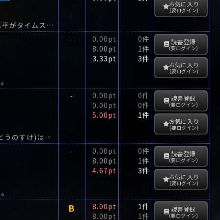
お気に入り
(要ログイン)
時間管理局に連れ去られた女子大生の麻美さんを助けるべく、香里ちゃん、拓哉、亮平がタイムスリップしたのは、源平時代。
0.00pt
0件
-
読書登録
8.00pt
1件
(要ログイン)
3.33pt
3件
お気に入り
(要ログイン)
郎。
0.00pt
0件
-
読書登録
0.00pt
0件
(要ログイン)
5.00pt
1件
お気に入り
(要ログイン)
秘伝の奥義で刺客を討て!白熱の第2弾覚悟の主殺しを果たした本宮藤之助(ほんぐうとうのすけ)は将軍家定との謁見をすませ、旗本家当主座光寺為清(ざこうじためすが)に成り代わった。
0.00pt
0件
-
読書登録
8.00pt
1件
(要ログイン)
4.67pt
3件
お気に入り
(要ログイン)
…。
B
8.00pt
1件
読書登録
8.00pt
1件
(要ログイン)