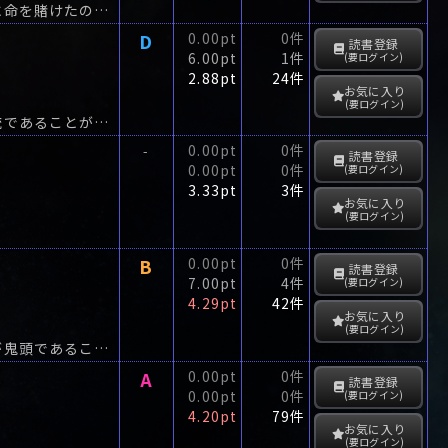
置き去りにされた子供を捜して戦場を北上する。生きているはずがない赤子のために命を賭けたのは、なぜか。
D
0.00pt
0件
読書登録
6.00pt
1件
(要ログイン)
2.88pt
24件
お気に入り
(要ログイン)
被害女性の体内で発見された薬莢から、凶器は二年前に警察が別の事件で押収した銃であることが分かる。
0.00pt
0件
-
読書登録
0.00pt
0件
(要ログイン)
3.33pt
3件
お気に入り
(要ログイン)
B
0.00pt
0件
読書登録
7.00pt
4件
(要ログイン)
4.29pt
42件
お気に入り
(要ログイン)
執拗なまでに民子を追い続ける久恒は、高速路面公団理事の自殺、総裁人事の黒幕が鬼頭であることを確信する。
A
0.00pt
0件
読書登録
0.00pt
0件
(要ログイン)
4.20pt
79件
お気に入り
(要ログイン)