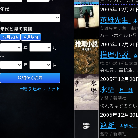
真犯人Xは生きて
2005年12月21
年代
英雄先生
英雄先生 / 角川書
年代と月の範囲
先月以降
今月以降
2005年12月21
年
月
推理小説
～
推理小説 (河出文庫
年
月
会社員、高校生、
細かく検索
2005年12月20
氷壁
絞り込みリセット
井上靖
氷壁 / 新潮社
2005年12月20
遮断
古処誠二
遮断 / 新潮社