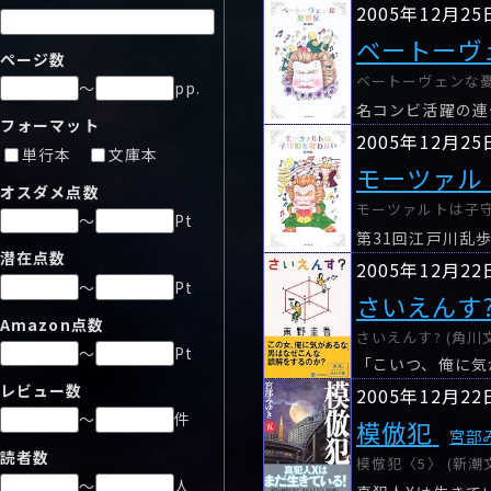
2005年12月25
ベートーヴ
ページ数
ベートーヴェンな憂鬱症
～
pp.
名コンビ活躍の連
フォーマット
2005年12月25
単行本
文庫本
モーツァル
オスダメ点数
モーツァルトは子守唄を
～
Pt
第31回江戸川乱
潜在点数
2005年12月22
～
Pt
さいえんす
Amazon点数
さいえんす? (角川文
～
Pt
レビュー数
2005年12月22
～
件
模倣犯
宮部
読者数
模倣犯〈5〉 (新潮文
～
人