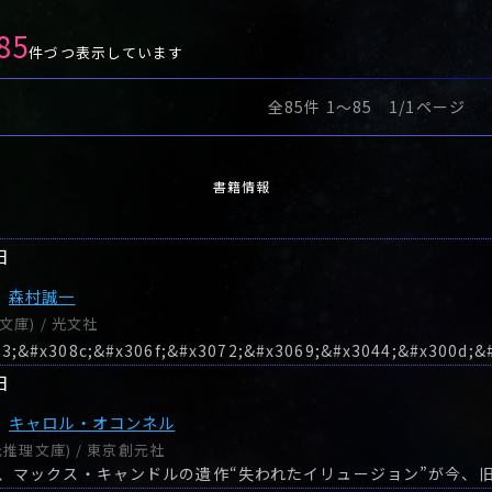
85
件づつ表示しています
全85件 1〜85 1/1ページ
書籍情報
日
森村誠一
庫) / 光文社
日
キャロル・オコンネル
元推理文庫) / 東京創元社