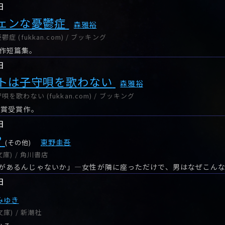
日
ェンな憂鬱症
森雅裕
 (fukkan.com) / ブッキング
作短篇集。
日
トは子守唄を歌わない
森雅裕
歌わない (fukkan.com) / ブッキング
歩賞受賞作。
日
?
東野圭吾
(その他)
庫) / 角川書店
日
みゆき
庫) / 新潮社