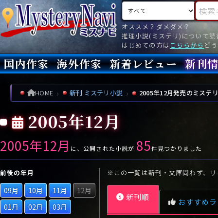
検索対象
検索キ
オススメ？ダメダメ？
推理小説(ミステリ)について
はじめての方は
こちらから
どう
国内作家
海外作家
新着レビュー
新刊
新刊
文庫
新刊
今月(
先月(
先々月
あ行
あ
い
ア行
う
ア
え
イ
お
ウ
エ
オ
HOME
新刊 ミステリ小説
2005年12月発売のミステ
か行
か
き
カ行
く
カ
け
キ
こ
ク
ケ
コ
2005年12月
さ行
さ
し
サ行
す
サ
せ
シ
そ
ス
セ
ソ
2005年12月
85
た行
た
ち
タ行
つ
タ
て
チ
と
ツ
テ
ト
に、公開された小説が
件見つかりました
な行
な
に
ナ行
ぬ
ナ
ね
ニ
の
ヌ
ネ
ノ
前後の年月
※この一覧は新刊・文庫問わず、サ
は行
は
ひ
ハ行
ふ
ハ
へ
ヒ
ほ
フ
ヘ
ホ
09月
10月
11月
12月
新刊順
ま行
ま
み
マ行
む
マ
め
ミ
も
ム
メ
モ
おすすめラ
01月
02月
03月