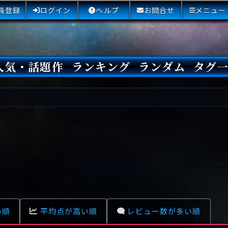
員登録
ログイン
ヘルプ
お問合せ
メニュー
人気・話題作
ランキング
ランダム
タグ
本日
3日間
今週
今月
最近閲覧された小説
国内総合ランキング
海外総合ランキング
Amazon国内作品高評価
Amazon海外作品高評価
国内作品高評価
海外作品高評価
閲覧回数
オススメ投票回数
読書した人が多い小説
サイトランク
Sランク
Aランク
Bランク
Cランク
Dランク
Eランク
Fランク
初心者におすすめ
クローズド・サー
本格ミステリ
青春ミステリ
学園ミステリ
日常の謎
SFミステリ
倒叙ミステリ
警察小説
映画化
ドラマ化
その他をもっとみ
い順
平均点が高い順
レビュー数が多い順