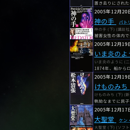
2005年12月20
神の手
パト
神の手 (下) (講談社
2005年12月19
いま炎のよ
いま炎のように (二
1874年、船か
2005年12月19
けものみち
けものみち (下) (
2005年12月17
大聖堂
ケン
大聖堂 (下) (ソ