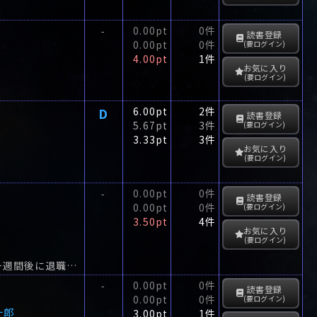
0.00pt
0件
-
読書登録
0.00pt
0件
(要ログイン)
4.00pt
1件
お気に入り
(要ログイン)
D
6.00pt
2件
読書登録
5.67pt
3件
(要ログイン)
3.33pt
3件
お気に入り
(要ログイン)
0.00pt
0件
-
読書登録
0.00pt
0件
(要ログイン)
3.50pt
4件
お気に入り
(要ログイン)
文豪・島崎藤村ゆかりの信州小諸の温泉に出かけた志垣警部は、ふたごを妊娠して一週間後に退職する小諸署の杉山優花巡査部長が、奇妙な殺人事件を捜査しているのを知る。
0.00pt
0件
-
読書登録
0.00pt
0件
(要ログイン)
一郎
3.00pt
1件