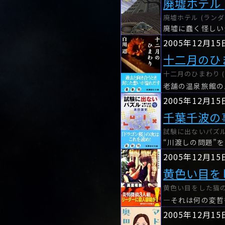
廃墟ホテル
廃墟ホテル (ラン
2005年12月15
十二月のひ
十二月のひまわり (
2005年12月15
千葉千波の
試験に出ないパズル
2005年12月15
黄色い目を
黄色い目をした猫の
―それは何の変哲
2005年12月15