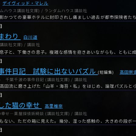
デイヴィッド・マレル
ダムハウス講談社文庫) / ランダムハウス講談社
日
まわり
白川道
講談社文庫) / 講談社
日
事件日記 試験に出ないパズル
高田崇
(短編集)
 千葉千波の事件日記 (講談社文庫) / 講談社
日
した猫の幸せ
高里椎奈
幸せ―薬屋探偵妖綺談 (講談社文庫) / 講談社
もない、ただの箱に見えた。幾分、湿った感触の、大きめの段ボ
日