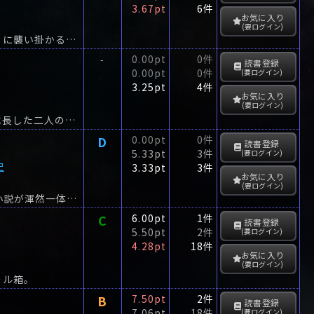
3.67pt
6件
お気に入り
(要ログイン)
廃墟に蠢く怪しい影かつての豪華ホテルに封印されし痛ましい過去が都市探険者たちに襲い掛かる！忍びこむ者——廃墟のもつ魅力に取り憑かれた彼らと共に、新聞記者バレンジャーはかつての豪...
0.00pt
0件
-
読書登録
0.00pt
0件
(要ログイン)
3.25pt
4件
お気に入り
(要ログイン)
老舗の温泉旅館の息子と、下働きの息子。複雑な感情を抱きあいながらも、ともに成長した二人の前に、ひとりの女が現れる。
D
0.00pt
0件
読書登録
5.33pt
3件
(要ログイン)
史
3.33pt
3件
お気に入り
(要ログイン)
“川渡しの問題”を高田流に磨き上げた「山羊・海苔・私」をはじめ、論理パズルと小説が渾然一体となった、傑作短編集。
C
6.00pt
1件
読書登録
5.50pt
2件
(要ログイン)
4.28pt
18件
お気に入り
(要ログイン)
ール箱。
B
7.50pt
2件
読書登録
7.06pt
18件
(要ログイン)