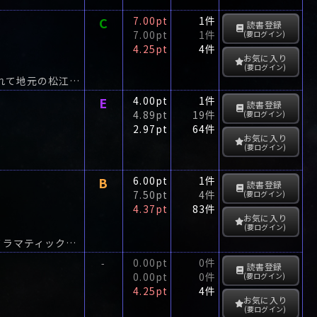
C
7.00pt
1件
読書登録
7.00pt
1件
(要ログイン)
4.25pt
4件
お気に入り
(要ログイン)
ハードボイルド界の気鋭が放つ、傑作エンタテインメント!ボクサーとしての夢が破れて地元の松江に戻った池田は、教師として退屈な日々を送る。
E
4.00pt
1件
読書登録
4.89pt
19件
(要ログイン)
2.97pt
64件
お気に入り
(要ログイン)
B
6.00pt
1件
読書登録
7.50pt
4件
(要ログイン)
4.37pt
83件
お気に入り
(要ログイン)
切れるはずのないザイルは、なぜ切れたのか？ 恋愛と男の友情を、緊密な構成でドラマティックに展開させた井上靖の傑作長篇。
0.00pt
0件
-
読書登録
0.00pt
0件
(要ログイン)
4.25pt
4件
お気に入り
(要ログイン)