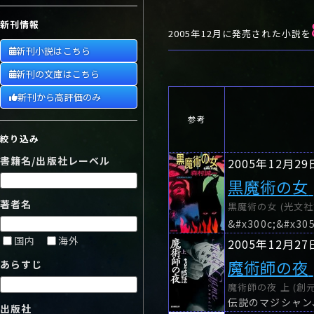
や行
や
ヤ行
ゆ
ヤ
よ
ユ
ヨ
新刊情報
ら行
ら
り
ラ行
る
ラ
れ
リ
ろ
ル
レ
ロ
2005年12月に発売された小説を
新刊小説はこちら
わ行
わ
ワ行
ワ
新刊の文庫はこちら
新刊から高評価のみ
参考
絞り込み
書籍名/出版社レーベル
2005年12月29
黒魔術の女
著者名
黒魔術の女 (光文社文
国内
海外
2005年12月27
魔術師の夜
あらすじ
魔術師の夜 上 (創
出版社