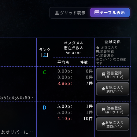
テーブル表示
グリッド表示
登録関係
オスダメ＆
潜在点数＆
:お気に入り
ランク
:読書登録
Amazon
[
？
]
:読書済み
※ログイン後の機能
平均点
件数
です
C
0.00pt
0件
読書登録
0.00pt
0件
(要ログイン)
3.86pt
7件
お気に入り
(要ログイン)
&#x300c;&#x3053;&#x308c;&#x306f;&#x3072;&#x3069;&#x3044;&#x300d;&#x51c4;&#x60e8;&#x306a;&#x5149;&#x666f;&#x306b;&#x3001;
D
5.00pt
1件
読書登録
5.00pt
1件
(要ログイン)
4.10pt
10件
お気に入り
(要ログイン)
伝説のマジシャン、マックス・キャンドルの遺作“失われたイリュージョン”が今、旧友オリバーによって演じられようとしている。