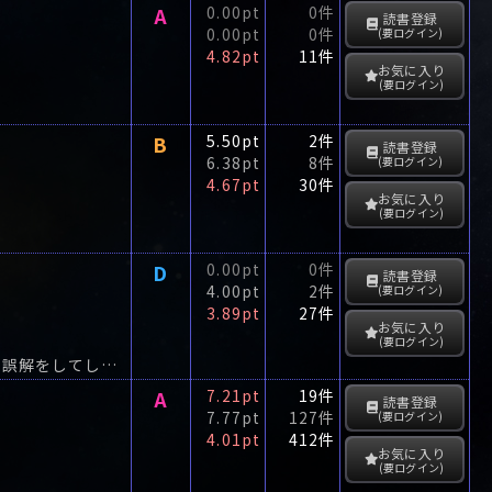
A
0.00pt
0件
読書登録
0.00pt
0件
(要ログイン)
4.82pt
11件
お気に入り
(要ログイン)
B
5.50pt
2件
読書登録
6.38pt
8件
(要ログイン)
4.67pt
30件
お気に入り
(要ログイン)
D
0.00pt
0件
読書登録
4.00pt
2件
(要ログイン)
3.89pt
27件
お気に入り
(要ログイン)
「こいつ、俺に気があるんじゃないか」―女性が隣に座っただけで、男はなぜこんな誤解をしてしまうのか?男女の恋愛問題から、ダイエットブームへの提言、野球人気を復活させるための画期的な改革...
A
7.21pt
19件
読書登録
7.77pt
127件
(要ログイン)
4.01pt
412件
お気に入り
(要ログイン)