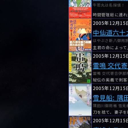
牛若丸は名探偵！ 
2005年12月15
中仙道六十
はやぶさ新八御用旅(二
主君の命によって
2005年12月15
雷鳴 交代
雷鳴 交代寄合伊那衆
2005年12月15
雪見船: 隅
隅田川御用帳 雪見船
刀を捨て、妻子を
2005年12月15