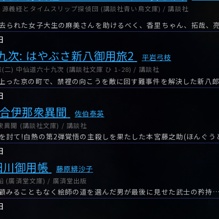
源義経とタイムスリップ探偵団 (講談社青い鳥文庫) / 講談社
日
九次: はやぶさ新八御用旅2
平岩弓枝
) 中仙道六十九次 (講談社文庫 ひ 1-28) / 講談社
上った京の町で、禁裡の向こうを敵に回す難事件を解決した新八
日
寄合伊那衆異聞
佐伯泰英
異聞 (講談社文庫) / 講談社
日
田川御用帳
藤原緋沙子
 (廣済堂文庫) / 廣済堂出版
顧みることもなく絵師の道を選んだ男が最後に見せた武士の矜持
日