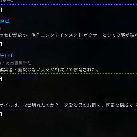
いる―。
日
東直己
店
日
秦建日子
) / 河出書房新社
編集者…面識のない人々が相次いで惨殺された。
日
日