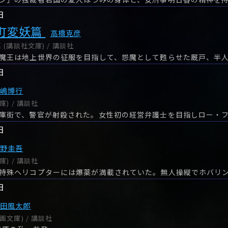
日
小町変妖篇
高橋克彦
(講談社文庫) / 講談社
日
中嶋博行
) / 講談社
日
東野圭吾
) / 講談社
日
山田風太郎
画文庫) / 講談社