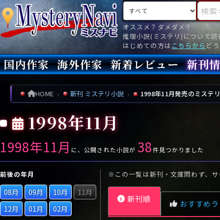
検索対象
検索キ
オススメ？ダメダメ？
推理小説(ミステリ)について
はじめての方は
こちらから
どう
国内作家
海外作家
新着レビュー
新刊
新刊
文庫
新刊
今月(
先月(
先々月
あ行
あ
い
ア行
う
ア
え
イ
お
ウ
エ
オ
HOME
新刊 ミステリ小説
1998年11月発売のミステ
か行
か
き
カ行
く
カ
け
キ
こ
ク
ケ
コ
1998年11月
さ行
さ
し
サ行
す
サ
せ
シ
そ
ス
セ
ソ
1998年11月
38
た行
た
ち
タ行
つ
タ
て
チ
と
ツ
テ
ト
に、公開された小説が
件見つかりました
な行
な
に
ナ行
ぬ
ナ
ね
ニ
の
ヌ
ネ
ノ
前後の年月
※この一覧は新刊・文庫問わず、サ
は行
は
ひ
ハ行
ふ
ハ
へ
ヒ
ほ
フ
ヘ
ホ
08月
09月
10月
11月
新刊順
ま行
ま
み
マ行
む
マ
め
ミ
も
ム
メ
モ
おすすめラ
12月
01月
02月