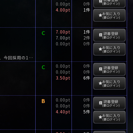
0.00pt
0件
(要ログイン)
4.00pt
1件
お気に入り
(要ログイン)
C
7.00pt
1件
読書登録
7.00pt
2件
(要ログイン)
0.00pt
0件
お気に入り
(要ログイン)
『本格推理』の巻数が、ミステリー界の幸運の数、13に到達!さらにうれしいことに、今回採用の12人の才能たちが、記念号に恥じぬ傑作を披露してくれる。
C
0.00pt
0件
読書登録
0.00pt
0件
(要ログイン)
3.50pt
6件
お気に入り
(要ログイン)
B
0.00pt
0件
読書登録
0.00pt
0件
(要ログイン)
4.40pt
5件
お気に入り
(要ログイン)