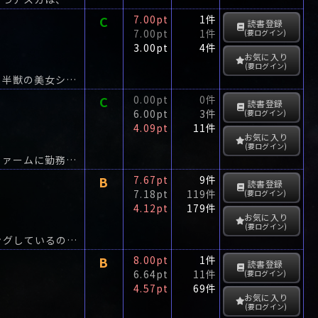
C
7.00pt
1件
読書登録
7.00pt
1件
(要ログイン)
3.00pt
4件
お気に入り
(要ログイン)
冥界を支配する怨魔王は地上世界の征服を目指して、怨魔として甦らせた厩戸、半人半獣の美女シバを内裏に送りこむ。
C
0.00pt
0件
読書登録
6.00pt
3件
(要ログイン)
4.09pt
11件
お気に入り
(要ログイン)
横浜本牧埠頭の倉庫街で、警官が射殺された。女性初の経営弁護士を目指しロー・ファームに勤務する弁護士・水島由里子。
B
7.67pt
9件
読書登録
7.18pt
119件
(要ログイン)
4.12pt
179件
お気に入り
(要ログイン)
奪取された超大型特殊ヘリコプターには爆薬が満載されていた。無人操縦でホバリングしているのは、稼働中の原子力発電所の真上。
B
8.00pt
1件
読書登録
6.64pt
11件
(要ログイン)
4.57pt
69件
お気に入り
(要ログイン)