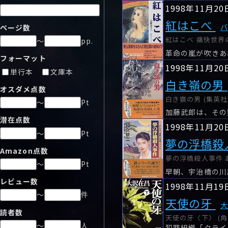
1998年11月20
紅はこべ
ページ数
紅はこべ 痛快世界の冒
～
pp.
革命の嵐が吹きあ
フォーマット
1998年11月20
単行本
文庫本
白き嶺の男
オスダメ点数
白き嶺の男 (集英社文
～
Pt
加藤武郎は、その
潜在点数
1998年11月20
～
Pt
夢の浮橋殺
Amazon点数
夢の浮橋殺人事件 あ
～
Pt
レビュー数
1998年11月19
～
件
天使の牙
読者数
天使の牙〈下〉 (角
～
人