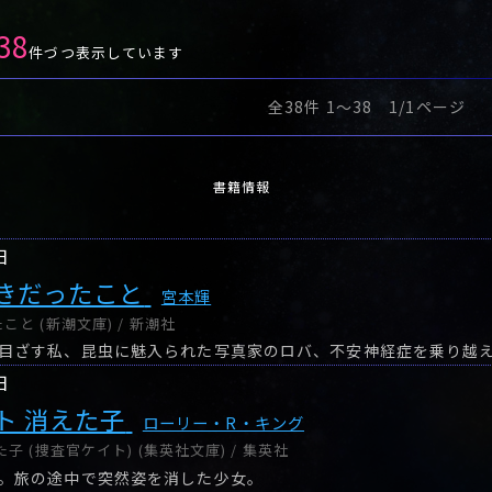
38
件づつ表示しています
全38件 1〜38 1/1ページ
書籍情報
日
きだったこと
宮本輝
と (新潮文庫) / 新潮社
日
ト 消えた子
ローリー・R・キング
子 (捜査官ケイト) (集英社文庫) / 集英社
。旅の途中で突然姿を消した少女。