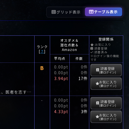
テーブル表示
グリッド表示
登録関係
オスダメ＆
潜在点数＆
:お気に入り
ランク
:読書登録
Amazon
[
？
]
:読書済み
※ログイン後の機能
平均点
件数
です
B
0.00pt
0件
読書登録
0.00pt
0件
(要ログイン)
3.94pt
17件
お気に入り
(要ログイン)
工業デザイナーを目ざす私、昆虫に魅入られた写真家のロバ、不安神経症を乗り越え、医者を志す愛子、美容師として活躍する曜子。
0.00pt
0件
-
読書登録
0.00pt
0件
(要ログイン)
4.33pt
3件
お気に入り
(要ログイン)