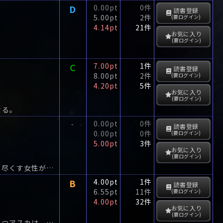
D
0.00pt
0件
読書登録
5.00pt
2件
(要ログイン)
4.14pt
21件
お気に入り
(要ログイン)
C
7.00pt
1件
読書登録
8.00pt
2件
(要ログイン)
4.20pt
5件
お気に入り
(要ログイン)
なる。
0.00pt
0件
-
読書登録
0.00pt
0件
(要ログイン)
5.00pt
3件
お気に入り
(要ログイン)
早朝、宇治橋の川原で首を切断された男性の死体とその傍らに出刃包丁を持って立ち尽くす女性が発見された。
B
4.00pt
1件
読書登録
6.55pt
11件
(要ログイン)
4.00pt
32件
お気に入り
(要ログイン)
犯罪組織「クライン」の独裁者君国の愛人はつみの身体と、女刑事明日香の精神を持つアスカは、己だけを信じて決死の囮を演じていた。