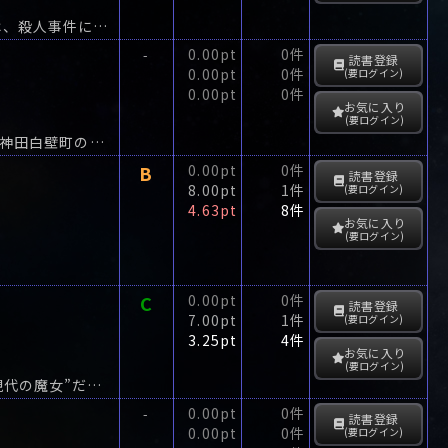
おかめ節分会で賑わう京都千本釈迦堂を取材に来たニュースキャスター秋野夕雨子は、殺人事件に遭遇する。
0.00pt
0件
-
読書登録
0.00pt
0件
(要ログイン)
0.00pt
0件
お気に入り
(要ログイン)
捕物帳小説の決定版!巨匠高木彬光が贈る“千両文七捕物帳”シリーズ作!ある雨の夜、神田白壁町の長屋に住む捕物名人千両文七のもとに、一丁の駕籠が着いた!駕籠の中からもれる女のうめき声に文七...
B
0.00pt
0件
読書登録
8.00pt
1件
(要ログイン)
4.63pt
8件
お気に入り
(要ログイン)
C
0.00pt
0件
読書登録
7.00pt
1件
(要ログイン)
3.25pt
4件
お気に入り
(要ログイン)
自殺か他殺か?美貌の歌手の飛び降り事件解明を依頼された伊集院大介は、彼女が“現代の魔女”だったと知る。
0.00pt
0件
-
読書登録
0.00pt
0件
(要ログイン)