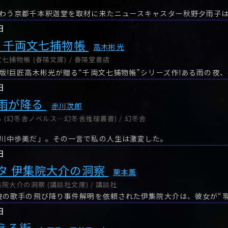
日
: 千両文七捕物帳
高木彬光
捕物帳 (春陽文庫) / 春陽堂書店
日
雨が降る
赤川次郎
 (幻冬舎ノベルス―幻冬舎推理叢書) / 幻冬舎
川中歩美だ」。その一言で私の人生は激変した。
日
タ 伊集院大介の洞察
栗本薫
大介の洞察 (講談社文庫) / 講談社
日
える街