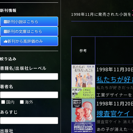
や行
や
ヤ行
ゆ
ヤ
よ
ユ
ヨ
新刊情報
ら行
ら
り
ラ行
る
ラ
れ
リ
ろ
ル
レ
ロ
1998年11月に発売された小説を
新刊小説はこちら
わ行
わ
ワ行
ワ
新刊の文庫はこちら
新刊から高評価のみ
参考
絞り込み
書籍名/出版社レーベル
1998年11月30
私たちが好
著者名
私たちが好きだったこ
国内
海外
1998年11月20
捜査官ケイ
あらすじ
捜査官ケイト 消えた
あの子が消えた…
出版社