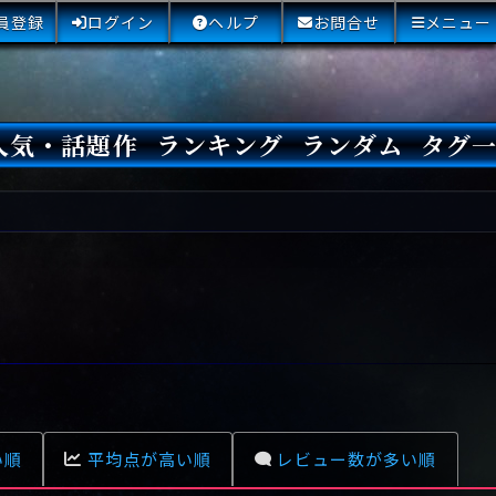
員登録
ログイン
ヘルプ
お問合せ
メニュー
人気・話題作
ランキング
ランダム
タグ
本日
3日間
今週
今月
最近閲覧された小説
国内総合ランキング
海外総合ランキング
Amazon国内作品高評価
Amazon海外作品高評価
国内作品高評価
海外作品高評価
閲覧回数
オススメ投票回数
読書した人が多い小説
サイトランク
Sランク
Aランク
Bランク
Cランク
Dランク
Eランク
Fランク
初心者におすすめ
クローズド・サー
本格ミステリ
青春ミステリ
学園ミステリ
日常の謎
SFミステリ
倒叙ミステリ
警察小説
映画化
ドラマ化
その他をもっとみ
い順
平均点が高い順
レビュー数が多い順