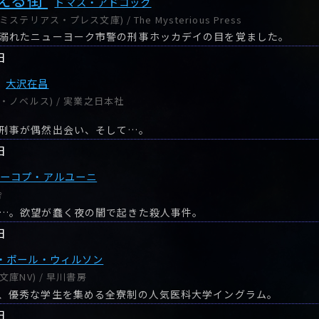
トマス・アドコック
テリアス・プレス文庫) / The Mysterious Press
溺れたニューヨーク市警の刑事ホッカデイの目を覚ました。
日
大沢在昌
・ノベルス) / 実業之日本社
刑事が偶然出会い、そして…。
日
ヤーコプ・アルユーニ
舎
…。欲望が蠢く夜の闇で起きた殺人事件。
日
・ポール・ウィルソン
庫NV) / 早川書房
、優秀な学生を集める全寮制の人気医科大学イングラム。
日