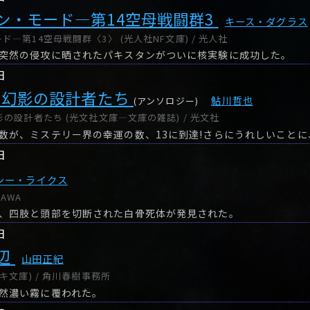
ン・モード―第14空母戦闘群3
キース・ダグラス
―第14空母戦闘群〈3〉 (光人社NF文庫) / 光人社
突然の侵攻に晒されたパキスタンがついに核実験に成功した。
日
3 幻影の設計者たち
鮎川哲也
(アンソロジー)
の設計者たち (光文社文庫―文庫の雑誌) / 光文社
日
シー・ライクス
KAWA
、四肢と頭部を切断された白骨死体が発見された。
日
辺
山田正紀
キ文庫) / 角川春樹事務所
然濃い霧に覆われた。