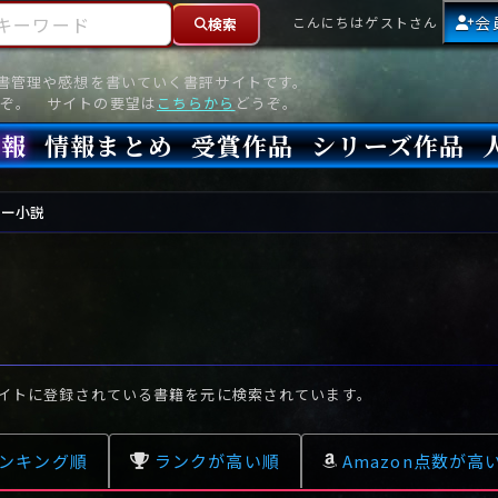
ーワード
会
こんにちはゲストさん
検索
読書管理や感想を書いていく書評サイトです。
ぞ。 サイトの要望は
こちらから
どうぞ。
情報
情報まとめ
受賞作品
シリーズ作品
情報
新刊
高評価
8月)発売
7月)発売
(6月)発売
『本格ミステリベスト』2026年版
『本格ミステリベスト』(海外)
『このミステリーがすごい!』2026年版
『このミステリーがすごい!』(海外)
『ミステリが読みたい!』2026年版
『ミステリが読みたい!』(海外)
『週刊文春ミステリーベスト10』2025年版
『週刊文春ミステリーベスト10』(海外)
本格ミステリ・エターナル300
本格ミステリ・ディケイド300
本格ミステリ・クロニクル300
ミステリー・リーグ
東西ミステリーベスト100 2012年版(国内)
東西ミステリーベスト100 2012年版(海外)
日本推理作家協会賞
本格ミステリ大賞
鮎川哲也賞
横溝正史ミステリ大賞
江戸川乱歩賞
メフィスト賞
『このミステリーがすごい!』大賞
アンソニー賞(長編賞)
エドガー賞(MWA賞)
ゴールド・ダガー賞(CWA賞)
バリー賞(長編賞)
ガラスの鍵賞
その他をもっとみる
その他をもっとみる
リー小説
イトに登録されている書籍を元に検索されています。
ンキング順
ランクが高い順
Amazon点数が高