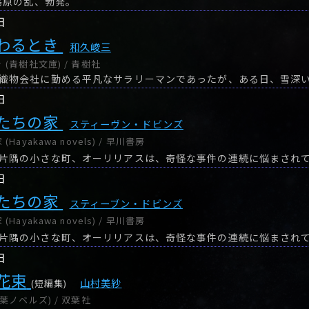
、島原の乱、勃発。
日
わるとき
和久峻三
(青樹社文庫) / 青樹社
日
たちの家
スティーヴン・ドビンズ
ayakawa novels) / 早川書房
片隅の小さな町、オーリリアスは、奇怪な事件の連続に悩まされ
日
たちの家
スティーブン・ドビンズ
ayakawa novels) / 早川書房
片隅の小さな町、オーリリアスは、奇怪な事件の連続に悩まされ
日
花束
山村美紗
(短編集)
葉ノベルズ) / 双葉社