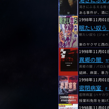
渇きにふるえる街 (ミス
ある事件が、酒に
1998年11月01
眠たい奴ら
眠たい奴ら (ジョイ
東のヤクザと西の
1998年11月01
異郷の闇
異郷の闇 / パロル
娼婦、麻薬、暴力
1998年11月01
密閉病室
F
密閉病室 (ハヤカワ文
授業料免除を掲げ
1998年11月01