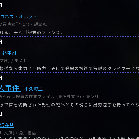
日
バロネス・オルツィ
険文学 (14) / 講談社
れる、十八世紀末のフランス。
日
谷甲州
庫) / 集英社
類稀なる体力と判断力、そして登攀の技術で伝説のクライマーと
日
人事件
和久峻三
んみつ検事の捜査ファイル (集英社文庫) / 集英社
日
大沢在昌
川文庫) / 角川書店