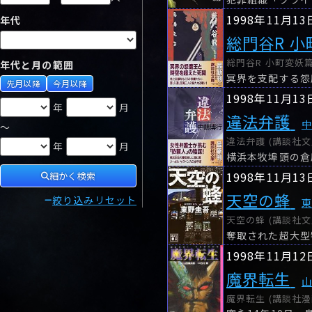
1998年11月13
年代
総門谷R 
総門谷R 小町変妖篇 
年代と月の範囲
先月以降
今月以降
1998年11月13
年
月
違法弁護
～
違法弁護 (講談社文庫
年
月
1998年11月13
細かく検索
天空の蜂
絞り込みリセット
天空の蜂 (講談社文庫
1998年11月12
魔界転生
魔界転生 (講談社漫