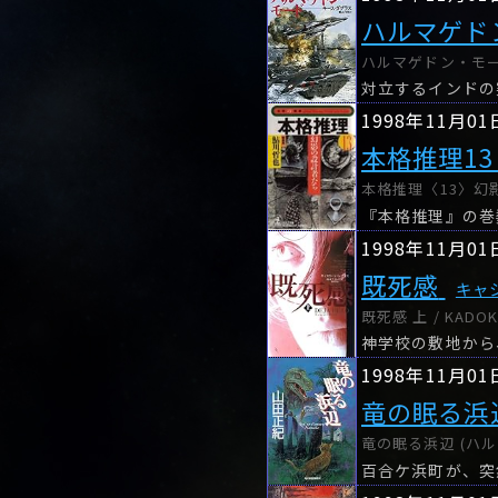
ハルマゲド
ハルマゲドン・モード
対立するインドの
1998年11月01
本格推理1
本格推理〈13〉幻影
1998年11月01
既死感
キャ
既死感 上 / KADO
神学校の敷地から
1998年11月01
竜の眠る浜
竜の眠る浜辺 (ハル
百合ケ浜町が、突