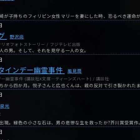
日
グ
野沢尚
リオフォトストーリー / フジテレビ出版
人の男。そして、それを見守る一人の女。
日
タインデー幽霊事件
風見潤
ー幽霊事件 (講談社X文庫―ティーンズハート) / 講談社
ちから四か月。悦子さんと広也くんは、親の反対で引き裂かれた
日
奥泉光
秋
出現。緑色の小さな石は、男の悲惨な生を救ったか?芥川賞受賞作
日