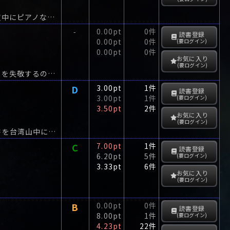
念願かなってマイホームに引っ越した木崎家の第一夜、奇妙な電話がかかった―。夜中にピアノなんかひくな。
0.00pt
0件
-
読書登録
0.00pt
0件
(要ログイン)
0.00pt
0件
お気に入り
(要ログイン)
マギーは詐欺師。ホテルのバーに一人座り、下心を覗かせて近づいてくる男から金品を失敬するのが仕事だ。
D
3.00pt
1件
読書登録
3.00pt
1件
(要ログイン)
3.50pt
2件
お気に入り
(要ログイン)
敗戦まぎわ、大日本帝国の復活を夢みる軍部中枢は、莫大な財宝とともに神聖の史書を台湾山中に封印していた。
C
7.00pt
1件
読書登録
6.20pt
5件
(要ログイン)
3.33pt
6件
お気に入り
(要ログイン)
B
0.00pt
0件
読書登録
8.00pt
1件
(要ログイン)
4.23pt
22件