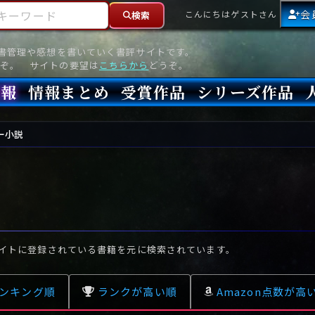
ーワード
会
こんにちはゲストさん
検索
読書管理や感想を書いていく書評サイトです。
ぞ。 サイトの要望は
こちらから
どうぞ。
情報
情報まとめ
受賞作品
シリーズ作品
情報
新刊
高評価
8月)発売
7月)発売
(6月)発売
『本格ミステリベスト』2026年版
『本格ミステリベスト』(海外)
『このミステリーがすごい!』2026年版
『このミステリーがすごい!』(海外)
『ミステリが読みたい!』2026年版
『ミステリが読みたい!』(海外)
『週刊文春ミステリーベスト10』2025年版
『週刊文春ミステリーベスト10』(海外)
本格ミステリ・エターナル300
本格ミステリ・ディケイド300
本格ミステリ・クロニクル300
ミステリー・リーグ
東西ミステリーベスト100 2012年版(国内)
東西ミステリーベスト100 2012年版(海外)
日本推理作家協会賞
本格ミステリ大賞
鮎川哲也賞
横溝正史ミステリ大賞
江戸川乱歩賞
メフィスト賞
『このミステリーがすごい!』大賞
アンソニー賞(長編賞)
エドガー賞(MWA賞)
ゴールド・ダガー賞(CWA賞)
バリー賞(長編賞)
ガラスの鍵賞
その他をもっとみる
その他をもっとみる
ー小説
イトに登録されている書籍を元に検索されています。
ンキング順
ランクが高い順
Amazon点数が高