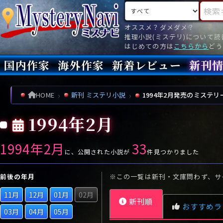
検索対象
検索キ
オススメ？ダメダメ？
推理小説(ミステリ)について
はじめての方は
こちらから
どう
国内作家
海外作家
新着レビュー
新刊
新刊
文庫
新刊
今月(
先月(
先々月
あ行
あ
い
ア行
う
ア
え
イ
お
ウ
エ
オ
HOME
新刊 ミステリ小説
1994年2月発売のミステリ
か行
か
き
カ行
く
カ
け
キ
こ
ク
ケ
コ
1994年2月
さ行
さ
し
サ行
す
サ
せ
シ
そ
ス
セ
ソ
1994年2月
33
た行
た
ち
タ行
つ
タ
て
チ
と
ツ
テ
ト
に、公開された小説が
件見つかりました
な行
な
に
ナ行
ぬ
ナ
ね
ニ
の
ヌ
ネ
ノ
前後の年月
※この一覧は新刊・文庫問わず、サ
は行
は
ひ
ハ行
ふ
ハ
へ
ヒ
ほ
フ
ヘ
ホ
11月
12月
01月
02月
新刊順
ま行
ま
み
マ行
む
マ
め
ミ
も
ム
メ
モ
おすすめラ
03月
04月
05月