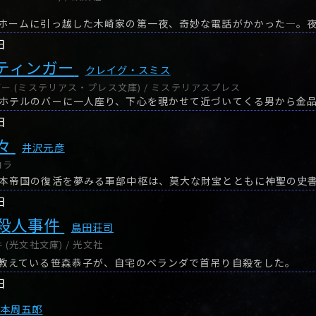
日
ティンガー
クレイグ・スミス
ー (ミステリアス・プレス文庫) / ミステリアスプレス
日
々
井沢元彦
コラ
日
殺人事件
島田荘司
(光文社文庫) / 光文社
教えている笹森恭子が、自宅のベランダで首吊り自殺をした。
日
山本周五郎