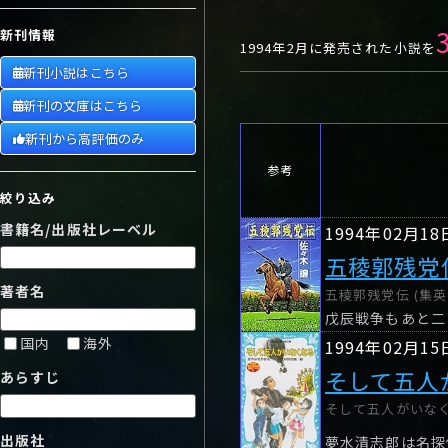
や行
や
ヤ行
ゆ
ヤ
よ
ユ
ヨ
新刊情報
ら行
ら
り
ラ行
る
ラ
れ
リ
ろ
ル
レ
ロ
1994年2月に発売された小説を
新刊小説はこちら
わ行
わ
ワ行
ワ
新刊の文庫はこちら
新刊から高評価のみ
参考
絞り込み
書籍名/出版社レーベル
1994年02月18
五稜郭残党
著者名
五稜郭残党伝 (集英
戊辰戦争もあと二
国内
海外
1994年02月15
そして五人
あらすじ
そして五人がいなく
出版社
夢水清志郎は名探