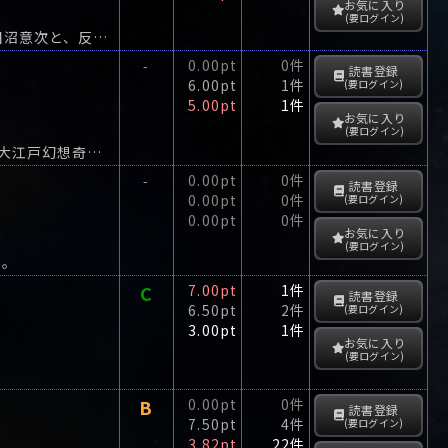
お気に入り
(要ログイン)
賄賂政治の横行した天明飢饉の時代を背景に、強力な政治経済改革を断行する老中田沼意次と、反対派松平定信の権力闘争を描く歴史長編。
0.00pt
0件
-
読書登録
6.00pt
1件
(要ログイン)
5.00pt
1件
お気に入り
(要ログイン)
寛永寺出火を機に噴出する不可解な事件…。大江戸に仕掛けられた“からくり”とは?大江戸幻想奇譚。
0.00pt
0件
-
読書登録
0.00pt
0件
(要ログイン)
0.00pt
0件
お気に入り
(要ログイン)
む。
C
7.00pt
1件
読書登録
6.50pt
2件
(要ログイン)
3.00pt
1件
お気に入り
(要ログイン)
B
0.00pt
0件
読書登録
7.50pt
4件
(要ログイン)
3.82pt
22件