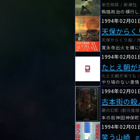
栄花物語 / 新潮社
1994年02月01
天保からく
天保からくり船 / 
1994年02月01
たとえ朝が
たとえ朝が来ても /
やり場のない激情
1994年02月01
古本街の殺
鹿の幻影 (創元推
本の街神田神保町
1994年02月01
笑う山崎