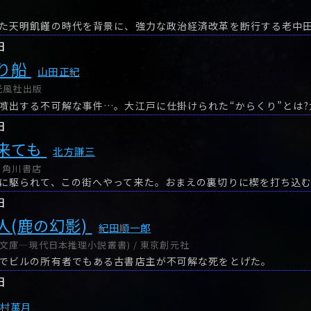
日
り船
山田正紀
光風社出版
日
来ても
北方謙三
 角川書店
に駆られて、この街へやって来た。おまえの裏切りに楔を打ち込
日
人(鹿の幻影)
紀田順一郎
理文庫―現代日本推理小説叢書) / 東京創元社
でビルの所有者でもある古書店主が不可解な死をとげた。
日
花村萬月