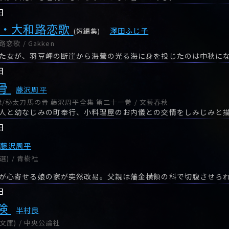
日
勢・大和路恋歌
澤田ふじ子
(短編集)
恋歌 / Gakken
日
骨
藤沢周平
/秘太刀馬の骨 藤沢周平全集 第二十一巻 / 文藝春秋
日
藤沢周平
) / 青樹社
が心寄せる娘の家が突然改易。父親は藩金横領の科で切腹させら
日
険
半村良
文庫) / 中央公論社