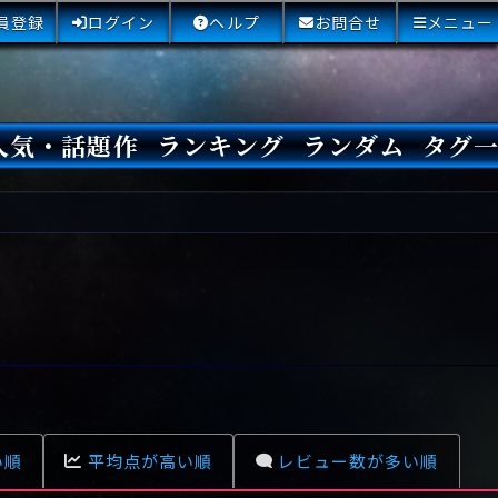
員登録
ログイン
ヘルプ
お問合せ
メニュー
人気・話題作
ランキング
ランダム
タグ
本日
3日間
今週
今月
最近閲覧された小説
国内総合ランキング
海外総合ランキング
Amazon国内作品高評価
Amazon海外作品高評価
国内作品高評価
海外作品高評価
閲覧回数
オススメ投票回数
読書した人が多い小説
サイトランク
Sランク
Aランク
Bランク
Cランク
Dランク
Eランク
Fランク
初心者におすすめ
クローズド・サー
本格ミステリ
青春ミステリ
学園ミステリ
日常の謎
SFミステリ
倒叙ミステリ
警察小説
映画化
ドラマ化
その他をもっとみ
い順
平均点が高い順
レビュー数が多い順