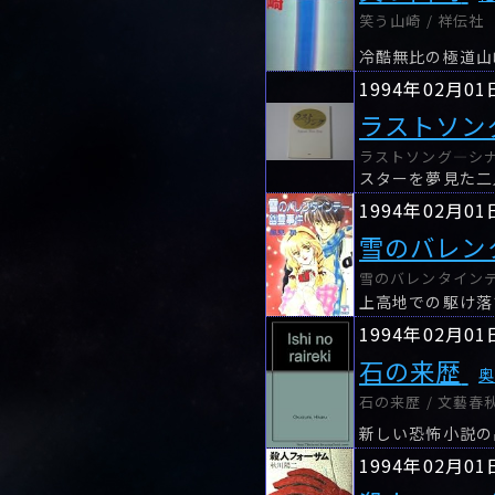
笑う山崎 / 祥伝社
1994年02月01
ラストソン
ラストソング―シナ
スターを夢見た二
1994年02月01
雪のバレン
雪のバレンタインデ
上高地での駆け落
1994年02月01
石の来歴
石の来歴 / 文藝春
新しい恐怖小説の
1994年02月01