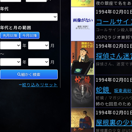
年代
1994年02月01
コールサイ
年代と月の範囲
コールサイン殺人事件
先月以降
今月以降
JOPQラジオ東
1994年02月01
年
月
探偵さん迷
～
年
月
探偵さん、迷宮です!
細かく検索
1994年02月01
絞り込みリセット
蛇鏡
坂東眞砂
蛇鏡 / マガジンハ
1994年02月01
屋根裏の少
屋根裏の少女 (FUTA