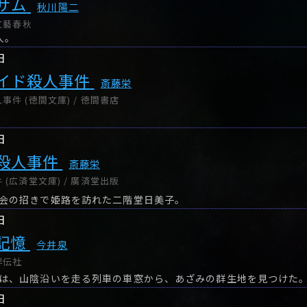
サム
秋川陽二
文藝春秋
人。
日
イド殺人事件
斎藤栄
件 (徳間文庫) / 徳間書店
日
殺人事件
斎藤栄
(広済堂文庫) / 廣済堂出版
会の招きで姫路を訪れた二階堂日美子。
日
記憶
今井泉
祥伝社
は、山陰沿いを走る列車の車窓から、あざみの群生地を見つけた
日