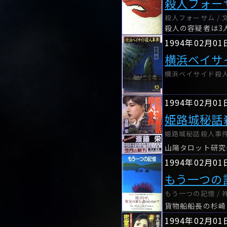
殺人フォー
殺人フォーサム / 
殺人の容疑者は3
1994年02月01
横浜ベイサ
横浜ベイサイド殺人事
1994年02月01
姫路城秘話
姫路城秘話殺人事件 
山陽タロット研究
1994年02月01
もう一つの
もう一つの記憶 / 
貨物船船長の杉崎
1994年02月01