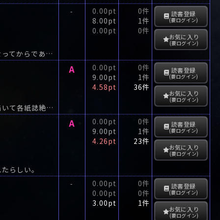
0.00pt
0件
-
読書登録
8.00pt
1件
(要ログイン)
0.00pt
0件
お気に入り
(要ログイン)
参宮船に助けられた女が、羽豆岬の断崖から海螢の光る海に身を投じたのは中秋になってからであった。
A
0.00pt
0件
読書登録
9.00pt
1件
(要ログイン)
4.58pt
36件
お気に入り
(要ログイン)
隠退した元お側用人と幼なじみの町奉行、小料理屋のお内儀との交情をしみじみと描いて各紙誌絶賛の名品。
A
0.00pt
0件
読書登録
9.00pt
1件
(要ログイン)
4.26pt
23件
お気に入り
(要ログイン)
れたらしい。
0.00pt
0件
-
読書登録
0.00pt
0件
(要ログイン)
3.00pt
1件
お気に入り
(要ログイン)