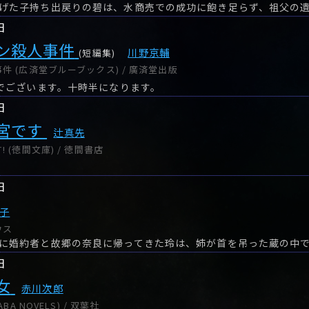
日
ン殺人事件
川野京輔
(短編集)
 (広済堂ブルーブックス) / 廣済堂出版
邦でございます。十時半になります。
日
宮です
辻真先
 (徳間文庫) / 徳間書店
日
子
ウス
日
女
赤川次郎
BA NOVELS) / 双葉社