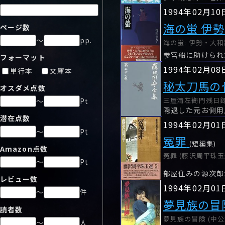
1994年02月10
海の蛍 伊
ページ数
～
pp.
海の蛍: 伊勢・大和路
フォーマット
1994年02月08
単行本
文庫本
秘太刀馬の
オスダメ点数
三屋清左衛門残日録
～
Pt
潜在点数
1994年02月01
～
Pt
冤罪
(短編集)
Amazon点数
冤罪 (藤沢周平珠玉選
～
Pt
部屋住みの源次郎
レビュー数
1994年02月01
～
件
夢見族の冒
読者数
夢見族の冒険 (中公
～
人