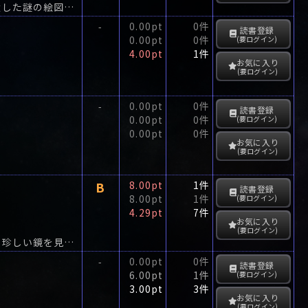
夜の銀座で名をあげた子持ち出戻りの碧は、水商売での成功に飽き足らず、祖父の遺した謎の絵図を手がかりに、隠された黄金を求めて北海道の秘境へと旅立つ―。
0.00pt
0件
-
読書登録
0.00pt
0件
(要ログイン)
4.00pt
1件
お気に入り
(要ログイン)
0.00pt
0件
-
読書登録
0.00pt
0件
(要ログイン)
0.00pt
0件
お気に入り
(要ログイン)
B
8.00pt
1件
読書登録
8.00pt
1件
(要ログイン)
4.29pt
7件
お気に入り
(要ログイン)
姉の七回忌のために婚約者と故郷の奈良に帰ってきた玲は、姉が首を吊った蔵の中で珍しい鏡を見つける……それが惨劇の幕開けだった
0.00pt
0件
-
読書登録
6.00pt
1件
(要ログイン)
3.00pt
3件
お気に入り
(要ログイン)