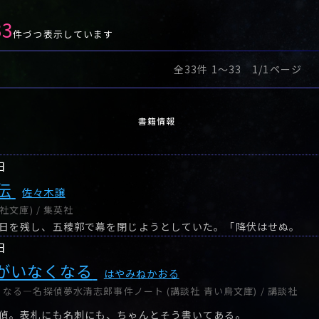
33
件づつ表示しています
全33件 1〜33 1/1ページ
書籍情報
日
伝
佐々木譲
社文庫) / 集英社
日を残し、五稜郭で幕を閉じようとしていた。「降伏はせぬ。
日
がいなくなる
はやみねかおる
なる―名探偵夢水清志郎事件ノート (講談社 青い鳥文庫) / 講談社
偵。表札にも名刺にも、ちゃんとそう書いてある。