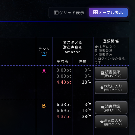
テーブル表示
グリッド表示
登録関係
オスダメ＆
潜在点数＆
:お気に入り
ランク
:読書登録
Amazon
[
？
]
:読書済み
※ログイン後の機能
平均点
件数
です
A
0.00pt
0件
読書登録
0.00pt
0件
(要ログイン)
4.40pt
10件
お気に入り
(要ログイン)
B
6.33pt
3件
読書登録
6.69pt
13件
(要ログイン)
4.37pt
38件
お気に入り
(要ログイン)