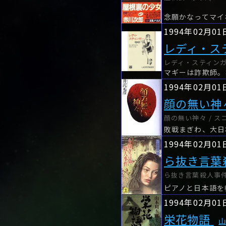
1994年02月01
レディ・ス
レディ・スティンガ
1994年02月01
顔の無い神
顔の無い神々 / ス
1994年02月01
ら抜き言葉
ら抜き言葉殺人事件 
ピアノと日本語を
1994年02月01
栄花物語