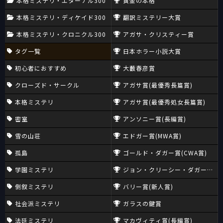
本格ミステリ・エターナル300
黄金の本格
本格ミステリ・ディケイド300
翻訳ミステリー大賞
本格ミステリ・クロニクル300
アガサ・クリスティー賞
タグ一覧
日本ホラー小説大賞
初心者におすすめ
大藪春彦賞
クローズド・サークル
アガサ賞(最優秀長篇賞)
本格ミステリ
アガサ賞(最優秀処女長篇賞)
密室
アンソニー賞(長編賞)
雪の山荘
エドガー賞(MWA賞)
孤島
ゴールド・ダガー賞(CWA賞)
学園ミステリ
ジョン・クリーシー・ダガー賞(CW
倒叙ミステリ
バリー賞(新人賞)
社会派ミステリ
ガラスの鍵賞
法廷ミステリ
マカヴィティ賞(長編賞)