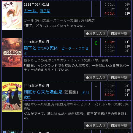
1991年03月01日
-
0.00pt
0件
0.00pt
0件
ガール
図子慧
4.00pt
1件
ガール (角川文庫―スニーカー文庫) / 角川書店
“亜子、どうしていなくなっちゃったの。
お気に入り
読書登録
1991年03月01日
C
7.00pt
1件
6.00pt
2件
殿下と七つの死体
ピーター・ラヴゼ
0.00pt
0件
イ
殿下と七つの死体 (ハヤカワ・ミステリ文庫) / 早川書房
月曜日、イングランドでも有数の大邸宅で、一週間にわたる狩猟パー
ティーが始まろうとしていた。
お気に入り
読書登録
1991年03月01日
-
0.00pt
0件
6.00pt
1件
湖底から来た吸血鬼
(短編集)
赤川
5.00pt
2件
次郎
湖底から来た吸血鬼 (吸血鬼はお年ごろシリーズ) (コバルト文庫) / 集
英社
ダムができて、湖に沈んだ村――だが5年後、雨不足で再びその姿を現し
た。
お気に入り
読書登録