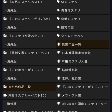
『本格ミステリベスト』
SFミステリ
海外版
青春ミステリ
『このミステリーがすごい!』
恋愛ミステリ
海外版
日常の謎
『ミステリが読みたい!』
タイムトラベル
海外版
受賞作品一覧
『週刊文春ミステリーベスト10』
日本推理作家協会賞
海外版
本格ミステリ大賞
『このホラーがすごい!』
鮎川哲也賞
海外版
江戸川乱歩賞
まとめ作品一覧
『このミステリーがすごい!』大賞
東西ミステリーベスト100
メフィスト賞
海外版
ばらのまち福山ミステリー文学新