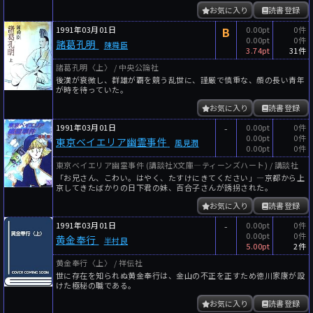
お気に入り
読書登録
1991年03月01日
B
0.00pt
0件
0.00pt
0件
諸葛孔明
陳舜臣
3.74pt
31件
諸葛孔明〈上〉 / 中央公論社
後漢が衰微し、群雄が覇を競う乱世に、謹厳で慎重な、顔の長い青年
が時を待っていた。
お気に入り
読書登録
1991年03月01日
-
0.00pt
0件
0.00pt
0件
東京ベイエリア幽霊事件
風見潤
0.00pt
0件
東京ベイエリア幽霊事件 (講談社X文庫―ティーンズハート) / 講談社
「お兄さん、こわい。はやく、たすけにきてください」―京都から上
京してきたばかりの日下君の妹、百合子さんが誘拐された。
お気に入り
読書登録
1991年03月01日
-
0.00pt
0件
0.00pt
0件
黄金奉行
半村良
5.00pt
2件
黄金奉行〈上〉 / 祥伝社
世に存在を知られぬ黄金奉行は、金山の不正を正すため徳川家康が設
けた極秘の職である。
お気に入り
読書登録