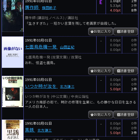
1991年03月01日
E
1.00pt
1件
5.33pt
3件
贋作師
篠田節子
4.00pt
8件
贋作師 (講談社ノベルス) / 講談社
「生きすぎた」―短かい言葉を残して老画家が自殺した。
お気に入り
読書登録
1991年03月01日
-
0.00pt
0件
0.00pt
0件
七面鳥危機一発
山田正紀
0.00pt
0件
七面鳥危機一発 (双葉文庫) / 双葉社
おれ、怪盗七面鳥。
お気に入り
読書登録
1991年03月01日
-
0.00pt
0件
0.00pt
0件
いつか時が汝を
北方謙三
5.00pt
2件
いつか時が汝を (中公文庫) / 中央公論社
アメリカ南部の街で、時計の修理を生業に、もの静かな日日を生きる
一人の日本人。
お気に入り
読書登録
1991年03月01日
-
0.00pt
0件
0.00pt
0件
黒銹
北方謙三
5.00pt
3件