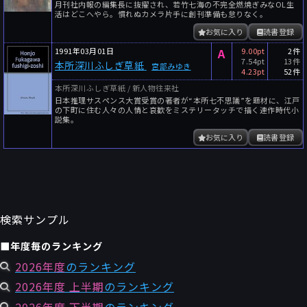
月刊社内報の編集長に抜擢され、若竹七海の不完全燃焼ぎみなOL生
活はどこへやら。慣れぬカメラ片手に創刊準備も怠りなく。
お気に入り
読書登録
1991年03月01日
A
9.00pt
2件
7.54pt
13件
本所深川ふしぎ草紙
宮部みゆき
4.23pt
52件
本所深川ふしぎ草紙 / 新人物往来社
日本推理サスペンス大賞受賞の著者が“本所七不思議”を題材に、江戸
の下町に住む人々の人情と哀歓をミステリータッチで描く連作時代小
説集。
お気に入り
読書登録
検索サンプル
■年度毎のランキング
2026年度
のランキング
2026年度 上半期
のランキング
2026年度 下半期
のランキング