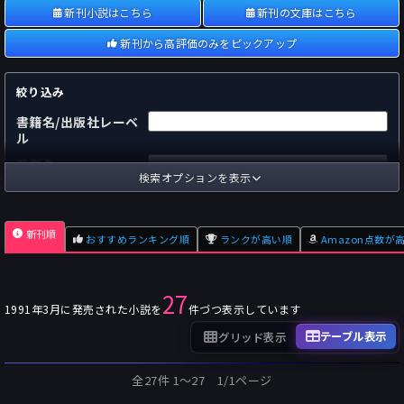
新刊小説はこちら
新刊の文庫はこちら
新刊から高評価のみをピックアップ
絞り込み
書籍名/出版社レーベ
ル
著者名
検索オプションを表示
国内
海外
あらすじ
新刊順
おすすめランキング順
ランクが高い順
Amazon点数が
出版社
～
pp.
ページ数
27
単行本
文庫本
フォーマット
1991年3月に発売された小説を
件づつ表示しています
～
Pt
オスダメ点数
テーブル表示
グリッド表示
～
Pt
潜在点数
全27件 1〜27 1/1ページ
～
Pt
Amazon点数