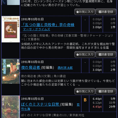
1941年、ロンドンからイーズドン駅についた学童疎開列車に、名簿
に記載されていない男の子が混じっていた。
お気に入り
読書登録
1991年03月01日
-
0.00pt
0件
0.00pt
0件
「五つの鐘と貝殻骨」亭の奇縁
3.00pt
1件
マーサ・グライムズ
「五つの鐘と貝殻骨」亭の奇縁 (文春文庫―警視リチャード・ジュリ
ー) / 文藝春秋
女相続人が手に入れたアンチークの書記机、これが大変な掘出物で警
視の目の前で中から男の死体が…雰囲気描写ますます冴える佳篇
お気に入り
読書登録
1991年03月01日
-
0.00pt
0件
0.00pt
0件
夜の脅迫者
(短編集)
西村京太郎
3.00pt
2件
夜の脅迫者 (角川文庫) / 角川書店
闇に包まれた都会の夜には犯罪という罠が待ち受けている。今夜もど
こからか脅迫者たちの足音が聞えてくる…。
お気に入り
読書登録
1991年03月01日
B
6.40pt
5件
6.12pt
33件
ぼくのミステリな日常
(短編集)
若
4.45pt
29件
竹七海
ぼくのミステリな日常 (黄金の13) / 東京創元社