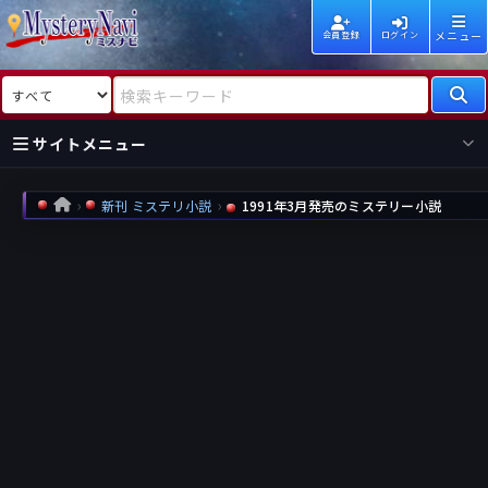
メニュー
会員登録
ログイン
検索対象
検索キーワード
サイトメニュー
国内
海外
新着
新刊
新刊 ミステリ小説
1991年3月発売のミステリー小説
HOME
作家
作家
レビュー
情報
国内
海外
受賞
新刊
ランキング
ランキング
作品
文庫
本日話題
情報
シリーズ
新刊
作品
まとめ
作品
高評価
近況話題
タグ
ランダム表示
要望
作品
一覧