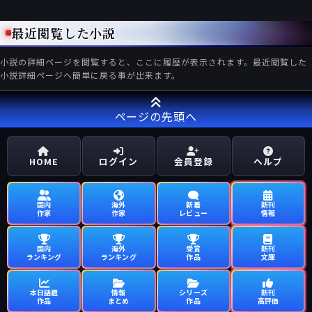
最近閲覧した小説
小説の詳細ページを閲覧すると、ここに履歴が表示されます。最近閲覧した
小説詳細ページへ簡単に戻る事が出来ます。
ページの先頭へ
HOME
ログイン
会員登録
ヘルプ
国内
海外
新着
新刊
作家
作家
レビュー
情報
国内
海外
受賞
新刊
ランキング
ランキング
作品
文庫
本日話題
情報
シリーズ
新刊
作品
まとめ
作品
高評価