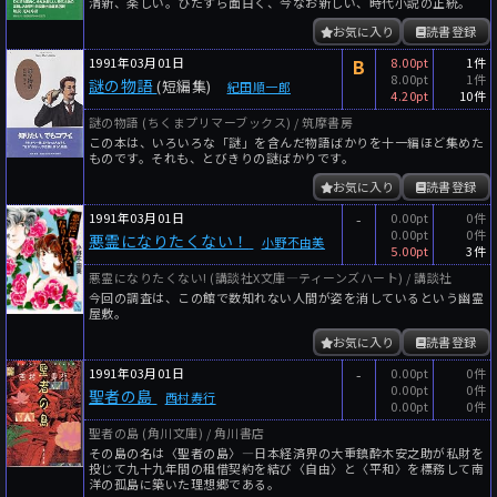
清新、楽しい。ひたすら面白く、今なお新しい、時代小説の正統。
お気に入り
読書登録
1991年03月01日
B
8.00pt
1件
8.00pt
1件
謎の物語
(短編集)
紀田順一郎
4.20pt
10件
謎の物語 (ちくまプリマーブックス) / 筑摩書房
この本は、いろいろな「謎」を含んだ物語ばかりを十一編ほど集めた
ものです。それも、とびきりの謎ばかりです。
お気に入り
読書登録
1991年03月01日
-
0.00pt
0件
0.00pt
0件
悪霊になりたくない！
小野不由美
5.00pt
3件
悪霊になりたくない! (講談社X文庫―ティーンズハート) / 講談社
今回の調査は、この館で数知れない人間が姿を消しているという幽霊
屋敷。
お気に入り
読書登録
1991年03月01日
-
0.00pt
0件
0.00pt
0件
聖者の島
西村寿行
0.00pt
0件
聖者の島 (角川文庫) / 角川書店
その島の名は〈聖者の島〉―日本経済界の大重鎮酔木安之助が私財を
投じて九十九年間の租借契約を結び〈自由〉と〈平和〉を標務して南
洋の孤島に築いた理想郷である。