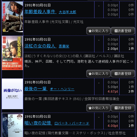
1991年03月01日
-
0.00pt
0件
0.00pt
0件
年齢差殺人事件
大谷羊太郎
0.00pt
0件
年齢差殺人事件 (光文社文庫) / 光文社
お気に入り
読書登録
1991年03月01日
-
0.00pt
0件
0.00pt
0件
淡紅の女の殺人
斎藤栄
2.00pt
1件
淡紅(うすくれない)の女(ひと)の殺人 (講談社ノベルス) / 講談社
横浜、神戸、函館、そして門司。港町を選んで連続殺人事件が起こっ
た。
お気に入り
読書登録
1991年03月01日
-
0.00pt
0件
5.00pt
1件
最後の一葉
オー・ヘンリー
4.67pt
3件
最後の一葉 (集団読書テキスト (B6)) / 全国学校図書館協議会
お気に入り
読書登録
1991年03月01日
-
0.00pt
0件
0.00pt
0件
暗い夜の記憶
ロバート・バーナード
4.00pt
1件
暗い夜の記憶 (現代教養文庫―ミステリ・ボックス) / 社会思想社