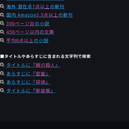
海外 潜在点
7点以上
の新刊
国内 Amazon
3.5点以上
の新刊
300ページ台
の小説
450ページ以内
の
文庫
平均8点以上
の小説
■タイトルやあらすじに含まれる文字列で検索
タイトルに『
館の殺人
』
あらすじに『
密室
』
あらすじに『
探偵
』
タイトルに『
新装版
』