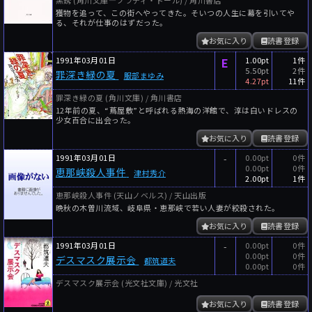
黒銹 (角川文庫―ブラディ・ドール) / 角川書店
獲物を追って、この街へやってきた。そいつの人生に幕を引いてや
る、それが仕事のはずだった。
お気に入り
読書登録
1991年03月01日
E
1.00pt
1件
5.50pt
2件
罪深き緑の夏
服部まゆみ
4.27pt
11件
罪深き緑の夏 (角川文庫) / 角川書店
12年前の夏、“蔦屋敷”と呼ばれる熱海の洋館で、淳は白いドレスの
少女百合に出会った。
お気に入り
読書登録
1991年03月01日
-
0.00pt
0件
0.00pt
0件
恵那峡殺人事件
津村秀介
2.00pt
1件
恵那峡殺人事件 (天山ノベルス) / 天山出版
晩秋の木曽川流域、岐阜県・恵那峡で若い人妻が絞殺された。
お気に入り
読書登録
1991年03月01日
-
0.00pt
0件
0.00pt
0件
デスマスク展示会
都筑道夫
0.00pt
0件
デスマスク展示会 (光文社文庫) / 光文社
お気に入り
読書登録