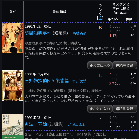
～
件
レビュー数
オスダメ＆
ラ
潜在点数＆
ン
参考
書籍情報
Amazon
～
人
読者数
ク
[
？
]
平均点
件数
年代
1991年03月05日
B
0.00pt
0件
0.00pt
0件
歌麿殺贋事件
(短編集)
高橋克彦
年代と月の範囲
先月以降
今月以降
4.17pt
6件
歌麿殺贋事件 (講談社文庫) / 講談社
年
月
歌麿の「幻の傑作」が発見された?美術界をゆるがすかもしれぬ事件
～
に雑誌編集者の杉原は勇み立ち、研究家の塔馬双太郎の助力をたの
む。
年
月
お気に入り
読書登録
細かく検索
1991年03月05日
C
7.00pt
1件
7.00pt
2件
三姉妹探偵団5 復讐篇
赤川次郎
絞り込みリセット
3.75pt
4件
三姉妹探偵団〈5 復讐篇〉 (講談社文庫) / 講談社
大邸宅吉沢家で、ひとり娘の早苗の誕生パーティが開かれている最中
に、少年が殺された。彼は早苗のひそかなボーイフレンド。
お気に入り
読書登録
1991年03月01日
-
0.00pt
0件
8.00pt
1件
剣法一羽流
(短編集)
池波正太郎
2.50pt
2件
剣法一羽流 (池波正太郎傑作壮年期短編集) / 講談社