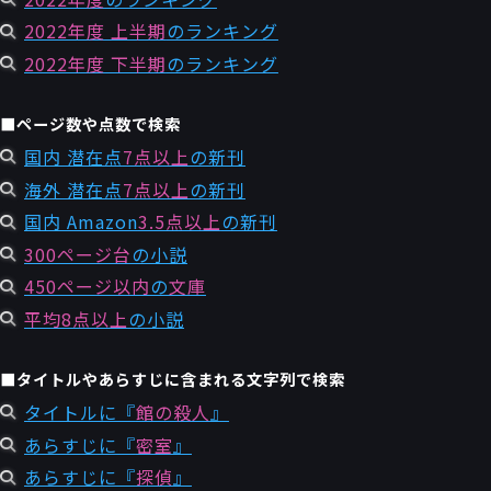
2022年度 上半期
のランキング
2022年度 下半期
のランキング
■ページ数や点数で検索
国内 潜在点
7点以上
の新刊
海外 潜在点
7点以上
の新刊
国内 Amazon
3.5点以上
の新刊
300ページ台
の小説
450ページ以内
の
文庫
平均8点以上
の小説
■タイトルやあらすじに含まれる文字列で検索
タイトルに『
館の殺人
』
あらすじに『
密室
』
あらすじに『
探偵
』