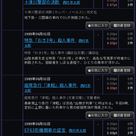
0.00pt
0件
十津川警部の決断
西村京太郎
3.67pt
3件
十津川警部の決断 (カッパ・ノベルス) / 光文社
地下鉄・三田線の車内でOLが刺殺された。
お気に入り
読書登録
1989年06月01日
-
0.00pt
0件
0.00pt
0件
特急「おき3号」殺人事件
西村京
4.00pt
3件
太郎
特急「おき3号」殺人事件 (講談社文庫) / 講談社
山陰本線を走る特急「おき3号」の車内で、高名な写真家が何者かに
刺殺された。容疑者をしぼる過程で、ひとりの青年が浮かぶ。
お気に入り
読書登録
1989年06月01日
-
0.00pt
0件
0.00pt
0件
座席急行「津軽」殺人事件
西村京
4.00pt
3件
太郎
座席急行「津軽」殺人事件 (文春文庫) / 文藝春秋
青森発上り急行「津軽」は別名“出稼ぎ列車”と呼ばれる。午前6時、
定刻に上野に着いた列車から男の絞殺死体が発見された。
お気に入り
読書登録
1989年06月01日
-
0.00pt
0件
0.00pt
0件
EF63形機関車の証言
西村京太郎
3.00pt
3件