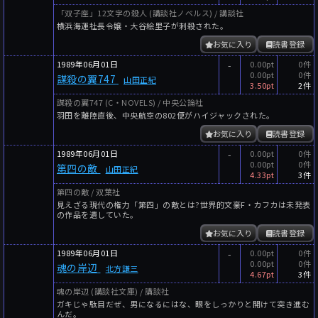
「双子座」12文字の殺人 (講談社ノベルス) / 講談社
横浜海運社長令嬢・大谷絵里子が刺殺された。
お気に入り
読書登録
1989年06月01日
-
0.00pt
0件
0.00pt
0件
謀殺の翼747
山田正紀
3.50pt
2件
謀殺の翼747 (C・NOVELS) / 中央公論社
羽田を離陸直後、中央航空の802便がハイジャックされた。
お気に入り
読書登録
1989年06月01日
-
0.00pt
0件
0.00pt
0件
第四の敵
山田正紀
4.33pt
3件
第四の敵 / 双葉社
見えざる現代の権力「第四」の敵とは?世界的文豪F・カフカは未発表
の作品を遺していた。
お気に入り
読書登録
1989年06月01日
-
0.00pt
0件
0.00pt
0件
魂の岸辺
北方謙三
4.67pt
3件
魂の岸辺 (講談社文庫) / 講談社
ガキじゃ駄目だぜ、男になるにはな、眼をしっかりと開けて突き進む
んだ。