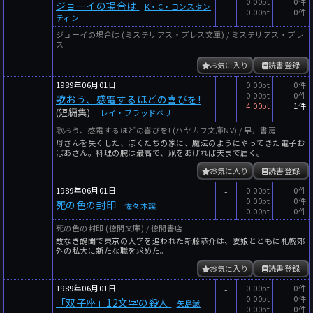
0.00pt
0件
ジョーイの場合は
K・C・コンスタン
0.00pt
0件
ティン
ジョーイの場合は (ミステリアス・プレス文庫) / ミステリアス・プレ
ス
お気に入り
読書登録
1989年06月01日
-
0.00pt
0件
0.00pt
0件
歌おう、感電するほどの喜びを!
4.00pt
1件
(短編集)
レイ・ブラッドベリ
歌おう、感電するほどの喜びを! (ハヤカワ文庫NV) / 早川書房
母さんを失くした、ぼくたちの家に、魔法のようにやってきた電子お
ばあさん。料理の腕は最高で、凧をあげれば天まで届く。
お気に入り
読書登録
1989年06月01日
-
0.00pt
0件
0.00pt
0件
死の色の封印
佐々木譲
0.00pt
0件
死の色の封印 (徳間文庫) / 徳間書店
故なき醜聞で東京の大学を追われた新藤恭介は、妻娘とともに札幌郊
外の私大に新たな職を求めた。
お気に入り
読書登録
1989年06月01日
-
0.00pt
0件
0.00pt
0件
「双子座」12文字の殺人
矢島誠
0.00pt
0件