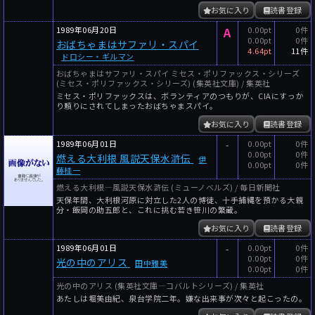
お気に入り
読書登録
1989年06月20日
A
0.00pt
0件
0.00pt
0件
おばちゃまはサファリ・スパイ
4.64pt
11件
ドロシー・ギルマン
おばちゃまはサファリ・スパイ ミセス・ポリファックス・シリーズ
(ミセス・ポリファックス・シリーズ) (集英社文庫) / 集英社
ミセス・ポリファックスは、ボランティアのつもりが、CIAにすっか
り頼りにされてしまったおばちゃまスパイ。
お気に入り
読書登録
1989年06月01日
-
0.00pt
0件
0.00pt
0件
燃える大利根 風説天保水滸伝
伊
0.00pt
0件
藤桂一
燃える大利根―風説天保水滸伝 (ミューノベルズ) / 毎日新聞社
天保年間、大利根河原に対立した2人の博徒、十手捕縄を預かる大親
分・飯岡の助五郎と、これに挑む若き笹川の繁蔵。
お気に入り
読書登録
1989年06月01日
-
0.00pt
0件
0.00pt
0件
光の中のアリス
田中雅美
0.00pt
0件
光の中のアリス (集英社文庫―コバルトシリーズ) / 集英社
あたしは堀美由紀、泉台学院二年。嫌な出来事が次々と起こったの。