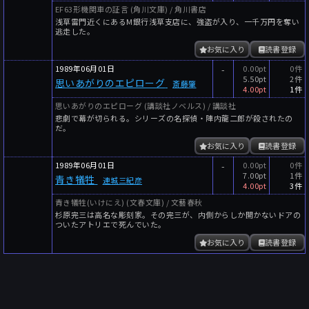
EF63形機関車の証言 (角川文庫) / 角川書店
浅草雷門近くにあるM銀行浅草支店に、強盗が入り、一千万円を奪い
逃走した。
お気に入り
読書登録
1989年06月01日
-
0.00pt
0件
5.50pt
2件
思いあがりのエピローグ
斎藤肇
4.00pt
1件
思いあがりのエピローグ (講談社ノベルス) / 講談社
悲劇で幕が切られる。シリーズの名探偵・陣内龍二郎が殺されたの
だ。
お気に入り
読書登録
1989年06月01日
-
0.00pt
0件
7.00pt
1件
青き犠牲
連城三紀彦
4.00pt
3件
青き犠牲(いけにえ) (文春文庫) / 文藝春秋
杉原完三は高名な彫刻家。その完三が、内側からしか開かないドアの
ついたアトリエで死んでいた。
お気に入り
読書登録