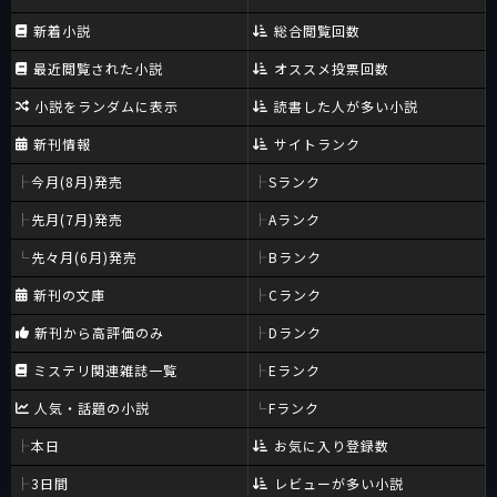
新着小説
総合閲覧回数
最近閲覧された小説
オススメ投票回数
小説をランダムに表示
読書した人が多い小説
新刊情報
サイトランク
今月(8月)発売
Sランク
先月(7月)発売
Aランク
先々月(6月)発売
Bランク
新刊の文庫
Cランク
新刊から高評価のみ
Dランク
ミステリ関連雑誌一覧
Eランク
人気・話題の小説
Fランク
本日
お気に入り登録数
3日間
レビューが多い小説