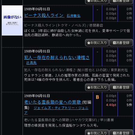
お気に入り
読書登録
1989年06月01日
-
0.00pt
0件
0.00pt
0件
ビーナス殺人ライン
石井敏弘
0.00pt
0件
ビーナス殺人ライン (トクマ・ノベルズ) / 徳間書店
ぼくは、3年前に姉が自殺した女神湖に花を供え、愛車サベージで宿
泊先の諏訪湖畔、静湖荘へ向かった。
お気に入り
読書登録
1989年06月01日
-
0.00pt
0件
0.00pt
0件
犯人―存在の耐えられない滑稽さ
0.00pt
0件
辻真先
犯人―存在の耐えられない滑稽さ (鮎川哲也と13の謎) / 東京創元社
ヴェテランと新進、2人の推理作家の決闘。孤島の密室で発見された
死体は?4編の作中作を挾んだ、著者会心の書き下ろし長編。
お気に入り
読書登録
1989年06月01日
B
0.00pt
0件
0.00pt
0件
老いたる霊長類の星への賛歌
(短編
4.40pt
5件
集)
ジェイムズ・ティプトリー・ジュニ
ア
老いたる霊長類の星への賛歌 (ハヤカワ文庫SF) / 早川書房
理想の植民星を発見した探査船ケンタウルス号。
お気に入り
読書登録