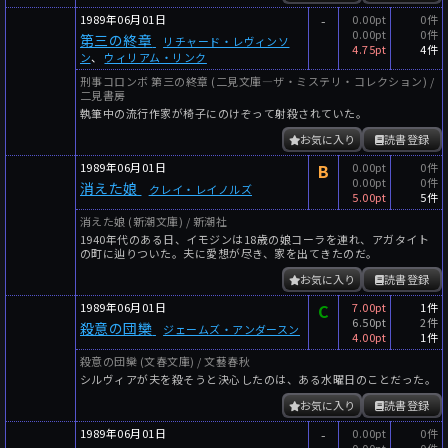
1989年06月01日
-
0.00pt
0件
0.00pt
0件
第三の終章
リチャード・レヴィンソ
4.75pt
4件
ン
、
ウィリアム・リンク
刑事コロンボ 第三の終章 (二見文庫―ザ・ミステリ・コレクション) /
二見書房
執筆中の流行作家が椅子にのけぞって射殺されていた。
お気に入り
読書登録
1989年06月01日
B
0.00pt
0件
0.00pt
0件
消えた娘
クレイ・レイノルズ
5.00pt
5件
消えた娘 (新潮文庫) / 新潮社
1940年代のある日、イモジンは18歳の娘コーラを連れ、アガタイト
の町に辿りついた。夫に愛想が尽き、家を出てきたのだ。
お気に入り
読書登録
1989年06月01日
C
7.00pt
1件
6.50pt
2件
殺意の団欒
ジェームズ・アンダースン
4.00pt
1件
殺意の団欒 (文春文庫) / 文藝春秋
シルヴィアが夫を殺そうと決心したのは、ある水曜日のことだった。
お気に入り
読書登録
1989年06月01日
-
0.00pt
0件