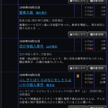
お気に入り
読書登録
1989年06月01日
-
0.00pt
0件
0.00pt
0件
聖者の島
西村寿行
0.00pt
0件
聖者の島 (西村寿行選集) / 徳間書店
崩壊のハードロマン島には秘密があった。獣欲を喚起し、死の性交に
誘うものとは…。
お気に入り
読書登録
1989年06月01日
-
0.00pt
0件
0.00pt
0件
恋の寺殺人事件
山村美紗
5.00pt
2件
恋の寺殺人事件 / 文藝春秋
京都・桃山城近くのマンションで、若い女性の毒死体がみつかった。
鍵谷美和子、23歳の独身OLだった。
お気に入り
読書登録
1989年06月01日
B
0.00pt
0件
8.00pt
1件
ふしぎとぼくらはなにをしたらよ
4.73pt
11件
いかの殺人事件
橋本治
ふしぎとぼくらはなにをしたらよいかの殺人事件〈上〉 (徳間文庫) /
徳間書店
テレビで横溝正史ミステリーを観た鬼頭千満おばあちゃんは、テレビ
の登場人物が鬼頭家の人びとと酷似していることに驚いた。