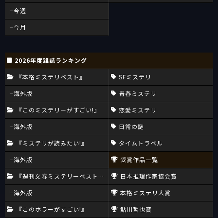
今週
今月
2026年度雑誌ランキング
『本格ミステリベスト』
SFミステリ
海外版
青春ミステリ
『このミステリーがすごい!』
恋愛ミステリ
海外版
日常の謎
『ミステリが読みたい!』
タイムトラベル
海外版
受賞作品一覧
『週刊文春ミステリーベスト10』
日本推理作家協会賞
海外版
本格ミステリ大賞
『このホラーがすごい!』
鮎川哲也賞