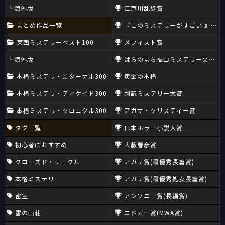
海外版
江戸川乱歩賞
まとめ作品一覧
『このミステリーがすごい!』大賞
東西ミステリーベスト100
メフィスト賞
海外版
ばらのまち福山ミステリー文学新
本格ミステリ・エターナル300
黄金の本格
本格ミステリ・ディケイド300
翻訳ミステリー大賞
本格ミステリ・クロニクル300
アガサ・クリスティー賞
タグ一覧
日本ホラー小説大賞
初心者におすすめ
大藪春彦賞
クローズド・サークル
アガサ賞(最優秀長篇賞)
本格ミステリ
アガサ賞(最優秀処女長篇賞)
密室
アンソニー賞(長編賞)
雪の山荘
エドガー賞(MWA賞)