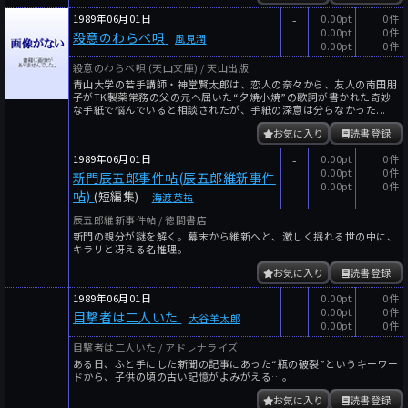
1989年06月01日
-
0.00pt
0件
0.00pt
0件
殺意のわらべ唄
風見潤
0.00pt
0件
殺意のわらべ唄 (天山文庫) / 天山出版
青山大学の若手講師・神堂賢太郎は、恋人の奈々から、友人の南田朋
子がTK製薬常務の父の元へ屈いた“夕焼小焼”の歌詞が書かれた奇妙
な手紙で悩んでいると相談されたが、手紙の深意は分らなかった...
お気に入り
読書登録
1989年06月01日
-
0.00pt
0件
0.00pt
0件
新門辰五郎事件帖(辰五郎維新事件
0.00pt
0件
帖)
(短編集)
海渡英祐
辰五郎維新事件帖 / 徳間書店
新門の親分が謎を解く。幕末から維新へと、激しく揺れる世の中に、
キラリと冴える名推理。
お気に入り
読書登録
1989年06月01日
-
0.00pt
0件
0.00pt
0件
目撃者は二人いた
大谷羊太郎
0.00pt
0件
目撃者は二人いた / アドレナライズ
ある日、ふと手にした新聞の記事にあった“瓶の破裂”というキーワー
ドから、子供の頃の古い記憶がよみがえる…。
お気に入り
読書登録