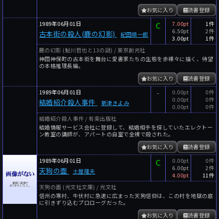
お気に入り
読書登録
1989年06月01日
C
7.00pt
1件
6.50pt
2件
古本街の殺人(鹿の幻影)
紀田順一郎
3.00pt
1件
鹿の幻影 (鮎川哲也と13の謎) / 東京創元社
神田神保町の古本街を舞台に愛書家たちの生態を赤裸々に描く、待望
の本格推理長編。
お気に入り
読書登録
1989年06月01日
-
0.00pt
0件
0.00pt
0件
結婚紹介殺人事件
新津きよみ
0.00pt
0件
結婚紹介殺人事件 / 有楽出版社
結婚情報サービス会社に登録して、結婚相手を探していたエレクトー
ン教室の講師が、アパートの自室で全裸で殺された。
お気に入り
読書登録
1989年06月01日
C
0.00pt
0件
6.00pt
2件
天狗の面
土屋隆夫
4.00pt
11件
天狗の面 (光文社文庫) / 光文社
信州の寒村、牛伏村に急速に広まった天狗信仰は、この村を地獄の底
に引きずり込むプロローグだった。
お気に入り
読書登録