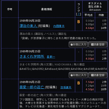
～
件
レビュー数
オスダメ＆
ラ
潜在点数＆
ン
参考
書籍情報
Amazon
～
人
読者数
ク
[
？
]
平均点
件数
年代
1989年06月28日
B
0.00pt
0件
6.00pt
1件
漂泊の楽人
(短編集)
内田康夫
年代と月の範囲
先月以降
今月以降
4.64pt
14件
漂泊の楽人 (講談社ノベルス) / 講談社
年
月
「良縁」が漆原肇子に持ちこまれた時が悲劇の始まりだった。
～
お気に入り
読書登録
年
月
1989年06月25日
-
0.00pt
0件
0.00pt
0件
きまぐれ学問所
星新一
細かく検索
4.00pt
2件
きまぐれ学問所 (角川文庫) / KADOKAWA / 角川書店
絞り込みリセット
&#x672c;&#x3092;&#x8aad;&#x3080;&#x306e;&#x306f;&#x697d;
お気に入り
読書登録
1989年06月25日
B
7.50pt
2件
7.26pt
19件
亜愛一郎の逃亡
(短編集)
泡坂妻夫
4.50pt
18件
亜愛一郎の逃亡 (角川文庫) / 角川書店
フツ国国王、碩学にして芸術家でもあるトレミー大博士の病状が回
復、大博士を思慕する世界中の人々が愁眉を開いたというニュースの
後、テレビは北海道・東北地方を襲った地震をマグニチュード7...