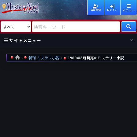
メニュー
会員登録
ログイン
検索対象
検索キーワード
サイトメニュー
国内
海外
新着
新刊
新刊 ミステリ小説
1989年6月発売のミステリー小説
HOME
作家
作家
レビュー
情報
国内
海外
受賞
新刊
ランキング
ランキング
作品
文庫
本日話題
情報
シリーズ
新刊
作品
まとめ
作品
高評価
近況話題
タグ
ランダム表示
要望
作品
一覧