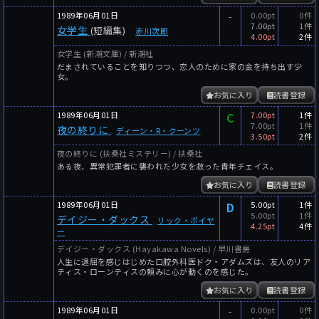
1989年06月01日
-
0.00pt
0件
7.00pt
1件
女学生
(短編集)
赤川次郎
4.00pt
2件
女学生 (新潮文庫) / 新潮社
だまされていることを知りつつ、恋人のために家の金を持ち出す少
女。
お気に入り
読書登録
1989年06月01日
C
7.00pt
1件
7.00pt
1件
夜の終りに
ディーン・R・クーンツ
3.50pt
2件
夜の終りに (扶桑社ミステリー) / 扶桑社
ある夜、異常犯罪者に襲われた少女を救った青年チェイス。
お気に入り
読書登録
1989年06月01日
D
5.00pt
1件
5.00pt
1件
デイジー・ダックス
リック・ボイヤ
4.25pt
4件
ー
デイジー・ダックス (Hayakawa Novels) / 早川書房
人生に退屈を感じはじめた口腔外科医ドク・アダムズは、友人のリア
ティス・ローンティスの頼みに心が動くのを感じた。
お気に入り
読書登録
1989年06月01日
-
0.00pt
0件