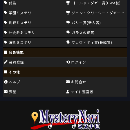
孤島
ゴールド・ダガー賞(CWA賞)
学園ミステリ
ジョン・クリーシー・ダガー賞(CW
倒叙ミステリ
バリー賞(新人賞)
社会派ミステリ
ガラスの鍵賞
法廷ミステリ
マカヴィティ賞(長編賞)
会員機能
会員登録
ログイン
その他
ヘルプ
お問合せ
要望
サイト運営者