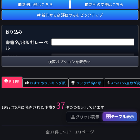
新刊小説はこちら
新刊の文庫はこちら
新刊から高評価のみをピックアップ
絞り込み
書籍名/出版社レーベ
ル
著者名
検索オプションを表示
国内
海外
あらすじ
新刊順
おすすめランキング順
ランクが高い順
Amazon点数が
出版社
～
pp.
ページ数
37
単行本
文庫本
フォーマット
1989年6月に発売された小説を
件づつ表示しています
～
Pt
オスダメ点数
テーブル表示
グリッド表示
～
Pt
潜在点数
全37件 1〜37 1/1ページ
～
Pt
Amazon点数